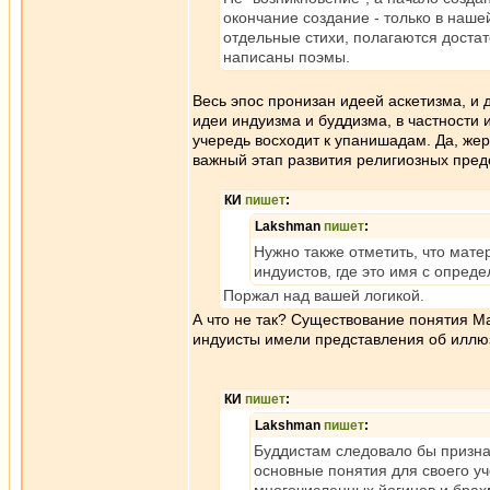
окончание создание - только в нашей
отдельные стихи, полагаются доста
написаны поэмы.
Весь эпос пронизан идеей аскетизма, и 
идеи индуизма и буддизма, в частности 
учередь восходит к упанишадам. Да, ж
важный этап развития религиозных пред
КИ
пишет
:
Lakshman
пишет
:
Нужно также отметить, что мат
индуистов, где это имя с опре
Поржал над вашей логикой.
А что не так? Существование понятия М
индуисты имели представления об иллюз
КИ
пишет
:
Lakshman
пишет
:
Буддистам следовало бы призна
основные понятия для своего уч