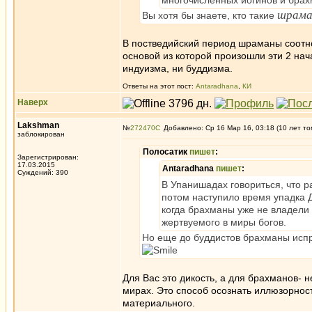
многочисленных йогинов и брах
шрам
Вы хотя бы знаете, кто такие
В постведийский период шраманы соотнос
основой из которой произошли эти 2 на
индуизма, ни буддизма.
Ответы на этот пост:
Antaradhana
,
КИ
Наверх
Lakshman
№
272470
Добавлено: Ср 16 Мар 16, 03:18 (10 лет то
заблокирован
Полосатик
пишет
:
Зарегистрирован:
17.03.2015
Antaradhana
пишет
:
Суждений: 390
В Упанишадах говориться, что 
потом наступило время упадка 
когда брахманы уже не владел
жертвуемого в миры богов.
Но еще до буддистов брахманы испра
Для Вас это дикость, а для брахманов- 
мирах. Это способ осознать иллюзорност
материального.