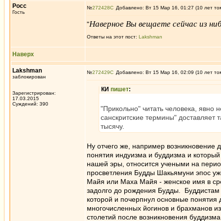
Росс
№
272428
Добавлено: Вт 15 Мар 16, 01:27 (10 лет то
Гость
Наверное Вы вещаете сейчас из н
"
Ответы на этот пост:
Lakshman
Наверх
Lakshman
№
272429
Добавлено: Вт 15 Мар 16, 02:09 (10 лет то
заблокирован
КИ
пишет
:
Зарегистрирован:
17.03.2015
Суждений: 390
"Прикольно" читать человека, явно 
санскритские термины" доставляет та
тысячу.
Ну отчего же, например возникновение 
понятия индуизма и буддизма и который
нашей эры, относится учеными на период
просветления Будды Шакьямуни эпос уж
Майя или Маха Майя - женское имя в ср
задолго до рождения Будды. Буддистам 
которой и почерпнул основные понятия д
многочисленных йогинов и брахманов из
столетий после возникновения буддизм