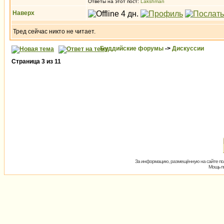
Ответы на этот пост:
Lakshman
Наверх
Тред сейчас никто не читает.
Буддийские форумы
->
Дискуссии
Страница
3
из
11
За информацию, размещённую на сайте пол
Мощь пх