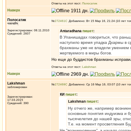
Ответы на этот пост:
Полосатик
Наверх
Полосатик
№
272461
Добавлено: Вт 15 Мар 16, 21:24 (10 лет то
नक्तचारिन्
Зарегистрирован: 08.11.2010
Antaradhana
пишет
:
Суждений: 2607
В Упанишадах говориться, что рань
наступило время упадка Дхармы в с
брахманы уже не владели умением 
жертвуемого в миры богов.
Но еще до буддистов брахманы исправили
Ответы на этот пост:
Lakshman
Наверх
Lakshman
№
272469
Добавлено: Ср 16 Мар 16, 03:07 (10 лет то
заблокирован
КИ
пишет
:
Зарегистрирован:
17.03.2015
Lakshman
пишет
:
Суждений: 390
Ну отчего же, например возник
основные понятия индуизма и б
тысячелетия до нашей эры, отно
Т.е. на момент просветления Б
Не "возникновение", а начало создан