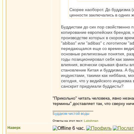
Скорее наоборот. До буддизма 
ценности заключались в одних 
Буддистам до сих пор свойственно 
копирование европейских брендов, 
производстве которых в скором врем
"abibas" или "adibas" с логотипом "
передающаяся еще со времен ведийск
основные религиозные понятия, раз
годы позиционировал себя как замк
влияния, всячески скрывая факты вл
становление Китая и буддизма. А б
индуистами, такими как ниббана, м
сегодня, что у ведийского индуизма
санскрит придумали буддисты?
"Прикольно" читать человека, явно незн
термины" доставляет так, что сверху нич
_________________
Буддизм чистой воды
Ответы на этот пост:
Lakshman
Наверх