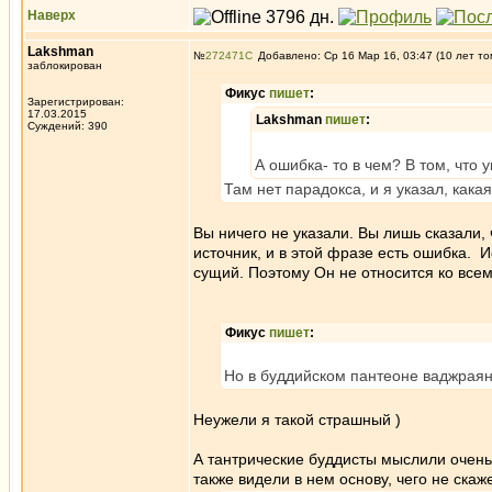
Наверх
Lakshman
№
272471
Добавлено: Ср 16 Мар 16, 03:47 (10 лет то
заблокирован
Фикус
пишет
:
Зарегистрирован:
17.03.2015
Lakshman
пишет
:
Суждений: 390
А ошибка- то в чем? В том, что 
Там нет парадокса, и я указал, кака
Вы ничего не указали. Вы лишь сказали, 
источник, и в этой фразе есть ошибка. 
сущий. Поэтому Он не относится ко всем
Фикус
пишет
:
Но в буддийском пантеоне ваджраян
Неужели я такой страшный )
А тантрические буддисты мыслили очень
также видели в нем основу, чего не ска