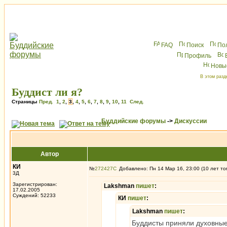
FAQ
Поиск
По
Профиль
Новы
В этом разд
Буддист ли я?
Страницы
Пред.
1
,
2
,
3
,
4
,
5
,
6
,
7
,
8
,
9
,
10
,
11
След.
Буддийские форумы
->
Дискуссии
Автор
КИ
№
272427
Добавлено: Пн 14 Мар 16, 23:00 (10 лет то
3Д
Зарегистрирован:
Lakshman
пишет
:
17.02.2005
Суждений: 52233
КИ
пишет
:
Lakshman
пишет
:
Буддисты приняли духовные