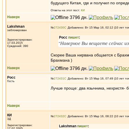
будущего Китая, где и получил по опре
Ответы на этот пост:
КИ
Наверх
Lakshman
№
272430
Добавлено: Вт 15 Мар 16, 02:12 (10 лет то
заблокирован
Росс
пишет
:
Зарегистрирован:
Наверное Вы вещаете сейчас и
17.03.2015
"
Суждений: 390
Скорее Ваша нирвана общается с Брахма
Брахмана )
Наверх
Росс
№
272431
Добавлено: Вт 15 Мар 16, 07:49 (10 лет то
Гость
Лучше проще: два язычника, нехристя- б
Наверх
КИ
№
272432
Добавлено: Вт 15 Мар 16, 08:22 (10 лет то
3Д
Зарегистрирован:
Lakshman
пишет
:
17.02.2005