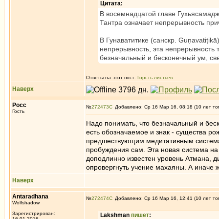
Цитата:
В восемнадцатой главе Гухьясамадж
Тантра означает непрерывность прич
В Гунаватитике (санскр. Guṇavatiṭik
непрерывность, эта непрерывность т
безначальный и бесконечный ум, св
Ответы на этот пост:
Горсть листьев
Наверх
Росс
№
272473
Добавлено: Ср 16 Мар 16, 08:18 (10 лет то
Гость
Надо понимать, что безначальный и беско
есть обозначаемое и знак - существа р
предшествующим медитативным системам,
пробуждения сам. Эта новая система на
доподлинно известен уровень Атмана, д
опровергнуть учение махаяны. А иначе ж
Наверх
Antaradhana
№
272474
Добавлено: Ср 16 Мар 16, 12:41 (10 лет то
Wolfshadow
Зарегистрирован:
Lakshman
пишет
:
16.01.2016