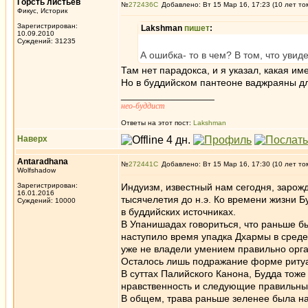
Горсть листьев
№
272436
Добавлено: Вт 15 Мар 16, 17:23 (10 лет то
Фикус, Историк
Зарегистрирован:
Lakshman
пишет
:
10.09.2010
Суждений: 31235
А ошибка- то в чем? В том, что увид
Там нет парадокса, и я указал, какая им
Но в буддийском пантеоне ваджраяны дл
_________________
нео-буддист
Ответы на этот пост:
Lakshman
Наверх
Antaradhana
№
272441
Добавлено: Вт 15 Мар 16, 17:30 (10 лет то
Wolfshadow
Зарегистрирован:
Индуизм, известный нам сегодня, зарожд
16.01.2016
тысячелетия до н.э. Ко времени жизни Б
Суждений: 10000
в буддийских источниках.
В Упанишадах говориться, что раньше б
наступило время упадка Дхармы в сред
уже не владели умением правильно орг
Осталось лишь подражание форме риту
В суттах Палийского Канона, Будда тож
нравственность и следующие правильны
В общем, трава раньше зеленее была на