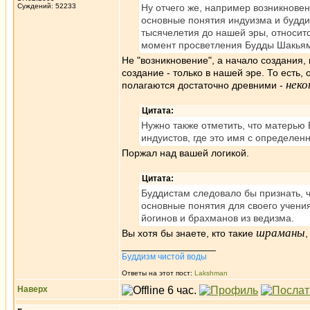
Суждений: 52233
Ну отчего же, например возникнове
основные понятия индуизма и будди
тысячелетия до нашей эры, относитс
момент просветления Будды Шакьям
Не "возникновение", а начало создания, 
создание - только в нашей эре. То есть,
нек
полагаются достаточно древними -
Цитата:
Нужно также отметить, что матерью
индуистов, где это имя с определе
Поржал над вашей логикой.
Цитата:
Буддистам следовало бы признать, 
основные понятия для своего учения
йогинов и брахманов из ведизма.
шраманы
Вы хотя бы знаете, кто такие
,
_________________
Буддизм чистой воды
Ответы на этот пост:
Lakshman
Наверх