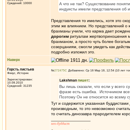
Суждений: 10000
А что не так? Существование понят
индуисты имели представления об и
Представления то имелись, хотя это ск
этим же влиянием. Но представлений о
брахманы учили, что карма дает рождени
дорогим
ритуалам жертвоприношения мо
брахманом, а просто чуть более богаты
созерцаниям, смогли увидеть как действ
подробно изложил это.
Наверх
Горсть листьев
№
272475
Добавлено: Ср 16 Мар 16, 12:54 (10 лет то
Фикус, Историк
Зарегистрирован:
Lakshman
пишет
:
10.09.2010
Суждений: 31235
Вы лишь сказали, что если у всего су
фразе есть ошибка. Источником все
Поэтому Он не относится ко всему с
Тут и содержится указанная буддистами д
производным, то это невозможно считать
то считать динозавра прародителем кор
_________________
нео-буддист