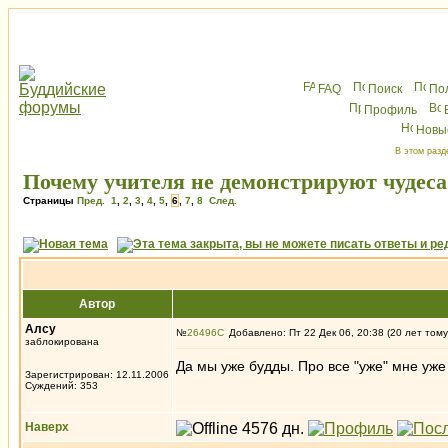
FAQ
Поиск
По
Профиль
Новы
В этом разд
Почему учителя не демонстрируют чудеса
Страницы
Пред.
1
,
2
,
3
,
4
,
5
,
6
,
7
,
8
След.
Автор
Алсу
№
26496
Добавлено: Пт 22 Дек 06, 20:38 (20 лет тому
заблокирована
Да мы уже будды. Про все "уже" мне уж
Зарегистрирован: 12.11.2006
Суждений: 353
Наверх