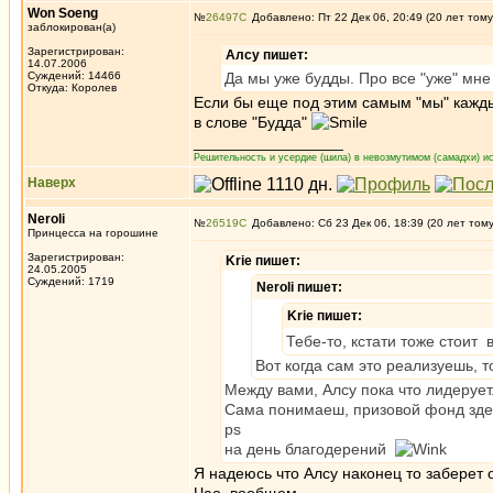
Won Soeng
№
26497
Добавлено: Пт 22 Дек 06, 20:49 (20 лет тому
заблокирован(а)
Зарегистрирован:
Алсу пишет:
14.07.2006
Суждений: 14466
Да мы уже будды. Про все "уже" мн
Откуда: Королев
Если бы еще под этим самым "мы" кажды
в слове "Будда"
_________________
Решительность и усердие (шила) в невозмутимом (самадхи) ис
Наверх
Neroli
№
26519
Добавлено: Сб 23 Дек 06, 18:39 (20 лет том
Принцесса на горошине
Зарегистрирован:
Krie пишет:
24.05.2005
Суждений: 1719
Neroli пишет:
Krie пишет:
Тебе-то, кстати тоже стоит 
Вот когда сам это реализуешь, 
Между вами, Алсу пока что лидерует.
Сама понимаеш, призовой фонд зде
ps
на день благодерений
Я надеюсь что Алсу наконец то заберет 