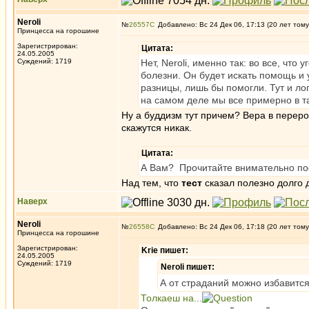
Neroli
№
26557
Добавлено: Вс 24 Дек 06, 17:13 (20 лет тому
Принцесса на горошине
Зарегистрирован:
Цитата:
24.05.2005
Суждений: 1719
Нет, Neroli, именно так: во все, чт
болезни. Он будет искать помощь и у
разницы, лишь бы помогли. Тут и ло
на самом деле мы все примерно в т
Ну а буддизм тут причем? Вера в перер
скажутся никак.
Цитата:
А Вам? Прочитайте внимательно пост
Над тем, что
тест
сказал полезно долго 
Наверх
Neroli
№
26558
Добавлено: Вс 24 Дек 06, 17:18 (20 лет тому
Принцесса на горошине
Зарегистрирован:
Krie пишет:
24.05.2005
Суждений: 1719
Neroli пишет:
А от страданий можно избавится
Толкаеш на...