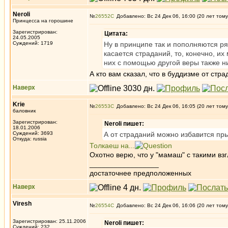
Neroli
№
26552
Добавлено: Вс 24 Дек 06, 16:00 (20 лет тому
Принцесса на горошине
Зарегистрирован:
Цитата:
24.05.2005
Суждений: 1719
Ну в принципе так и пополняются р
касается страданий, то, конечно, их
них с помощью другой веры также ни
А кто вам сказал, что в буддизме от стр
Наверх
Krie
№
26553
Добавлено: Вс 24 Дек 06, 16:05 (20 лет тому
баловник
Зарегистрирован:
Neroli пишет:
18.01.2006
Суждений: 3693
А от страданий можно избавится пры
Откуда: russia
Толкаеш на...
Охотно верю, что у "мамаш" с такими вз
_________________
достаточнее предположенных
Наверх
Viresh
№
26554
Добавлено: Вс 24 Дек 06, 16:06 (20 лет тому
Зарегистрирован: 25.11.2006
Neroli пишет:
Суждений: 232