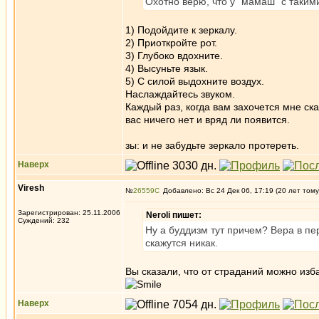
Охотно верю, что у "мамаш" с таким
1) Подойдите к зеркалу.
2) Приоткройте рот.
3) Глубоко вдохните.
4) Высуньте язык.
5) С силой выдохните воздух.
Наслаждайтесь звуком.
Каждый раз, когда вам захочется мне сказ
вас ничего нет и вряд ли появится.
зы: и не забудьте зеркало протереть.
Наверх
Viresh
№
26559
Добавлено: Вс 24 Дек 06, 17:19 (20 лет тому
Зарегистрирован: 25.11.2006
Neroli пишет:
Суждений: 232
Ну а буддизм тут причем? Вера в п
скажутся никак.
Вы сказали, что от страданий можно из
Наверх