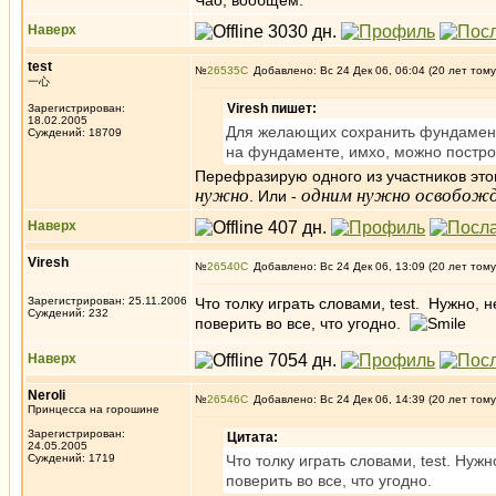
Чао, вообщем.
Наверх
test
№
26535
Добавлено: Вс 24 Дек 06, 06:04 (20 лет тому
一心
Viresh пишет:
Зарегистрирован:
18.02.2005
Для желающих сохранить фундамент,
Суждений: 18709
на фундаменте, имхо, можно постро
Перефразирую одного из участников это
нужно
одним нужно освобожде
. Или -
Наверх
Viresh
№
26540
Добавлено: Вс 24 Дек 06, 13:09 (20 лет тому
Зарегистрирован: 25.11.2006
Что толку играть словами, test. Нужно,
Суждений: 232
поверить во все, что угодно.
Наверх
Neroli
№
26546
Добавлено: Вс 24 Дек 06, 14:39 (20 лет тому
Принцесса на горошине
Зарегистрирован:
Цитата:
24.05.2005
Суждений: 1719
Что толку играть словами, test. Нуж
поверить во все, что угодно.