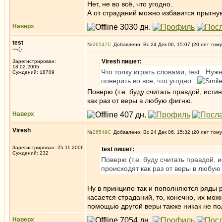
Нет, не во всё, что угодно.
А от страданий можно избавится прыгнув
Наверх
test
№
26547
Добавлено: Вс 24 Дек 06, 15:07 (20 лет тому
一心
Viresh пишет:
Зарегистрирован:
18.02.2005
Что толку играть словами, test. Ну
Суждений: 18709
поверить во все, что угодно.
Поверю (т.е. буду считать правдой, ист
как раз от веры в любую фигню.
Наверх
Viresh
№
26549
Добавлено: Вс 24 Дек 06, 15:32 (20 лет тому
Зарегистрирован: 25.11.2006
test пишет:
Суждений: 232
Поверю (т.е. буду считать правдой,
происходят как раз от веры в любую
Ну в принципе так и пополняются ряды 
касается страданий, то, конечно, их мож
помощью другой веры также никак не по
Наверх