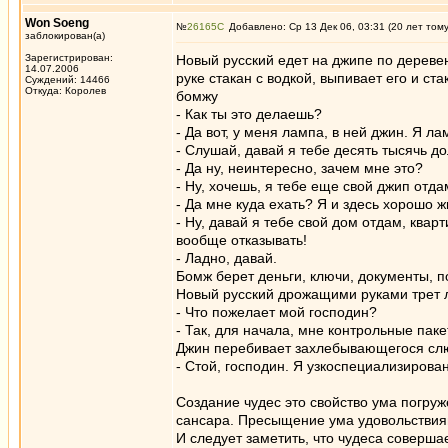
Won Soeng
№
26165
Добавлено: Ср 13 Дек 06, 03:31 (20 лет том
заблокирован(а)
Зарегистрирован:
Новый русский едет на джипе по деревен
14.07.2006
руке стакан с водкой, выпивает его и с
Суждений: 14466
Откуда: Королев
бомжу
- Как ты это делаешь?
- Да вот, у меня лампа, в ней джин. Я л
- Слушай, давай я тебе десять тысячь до
- Да ну, неинтересно, зачем мне это?
- Ну, хочешь, я тебе еще свой джип отд
- Да мне куда ехать? Я и здесь хорошо ж
- Ну, давай я тебе свой дом отдам, квар
вообще отказывать!
- Ладно, давай.
Бомж берет деньги, ключи, документы, п
Новый русский дрожащими руками трет л
- Что пожелает мой господин?
- Так, для начала, мне контрольные пак
Джин перебивает захлебывающегося сл
- Стой, господин. Я узкоспециализирова
Создание чудес это свойство ума погруж
сансара. Пресыщение ума удовольствиям
И следует заметить, что чудеса соверш