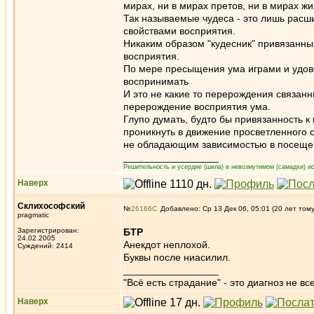
мирах, ни в мирах претов, ни в мирах ж
Так называемые чудеса - это лишь рас
свойствами восприятия.
Никаким образом "кудесник" привязанны
восприятия.
По мере пресыщения ума играми и удово
воспринимать
И это не какие то перерождения связанн
перерождение восприятия ума.
Глупо думать, будто бы привязанность 
проникнуть в движение просветленного с
не обладающим зависимостью в посещени
_________________
Решительность и усердие (шила) в невозмутимом (самадхи) ис
Наверх
Склихософский
№
26166
Добавлено: Ср 13 Дек 06, 05:01 (20 лет том
pragmatic
Зарегистрирован:
БТР
24.02.2005
Анекдот неплохой.
Суждений: 2414
Буквы после ниасилил.
_________________
"Всё есть страдание" - это диагноз не вс
Наверх