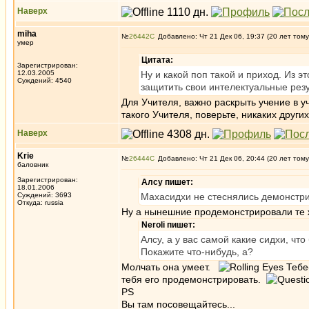
Наверх
miha
№
26442
Добавлено: Чт 21 Дек 06, 19:37 (20 лет тому
умер
Цитата:
Зарегистрирован:
12.03.2005
Ну и какой поп такой и приход. Из
Суждений: 4540
защитить свои интелектуальные резу
Для Учителя, важно раскрыть учение в у
такого Учителя, поверьте, никаких других
Наверх
Krie
№
26444
Добавлено: Чт 21 Дек 06, 20:44 (20 лет тому
баловник
Зарегистрирован:
Алсу пишет:
18.01.2006
Суждений: 3693
Махасидхи не стеснялись демонстри
Откуда: russia
Ну а нынешние продемонстрировали те ж
Neroli пишет:
Алсу, а у вас самой какие сидхи, чт
Покажите что-нибудь, а?
Молчать она умеет.
Тебе-
тебя его продемонстрировать.
PS
Вы там посовещайтесь...