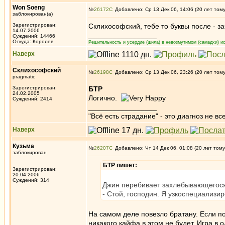
Won Soeng
№
26172
Добавлено: Ср 13 Дек 06, 14:06 (20 лет том
заблокирован(а)
Зарегистрирован:
Склихософский, тебе то буквы после - 
14.07.2006
_________________
Суждений: 14466
Откуда: Королев
Решительность и усердие (шила) в невозмутимом (самадхи) ис
Наверх
Склихософский
№
26198
Добавлено: Ср 13 Дек 06, 23:26 (20 лет том
pragmatic
Зарегистрирован:
БТР
24.02.2005
Логично.
Суждений: 2414
_________________
"Всё есть страдание" - это диагноз не вс
Наверх
Кузьма
№
26207
Добавлено: Чт 14 Дек 06, 01:08 (20 лет тому
заблокирован
БТР пишет:
Зарегистрирован:
20.04.2006
Суждений: 314
Джин перебивает захлебывающегос
- Стой, господин. Я узкоспециализи
На самом деле повезло братану. Если по
никакого кайфа в этом не будет. Игра в 