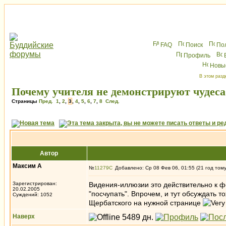
FAQ
Поиск
По
Профиль
Новы
В этом разд
Почему учителя не демонстрируют чудеса
Страницы
Пред.
1
,
2
,
3
,
4
,
5
,
6
,
7
,
8
След.
Автор
Максим А
№
11279
Добавлено: Ср 08 Фев 06, 01:55 (21 год том
Зарегистрирован:
Видения-иллюзии это действительно к фо
20.02.2005
"посчупать". Впрочем, и тут обсуждать т
Суждений: 1052
Щербатского на нужной странице
Наверх