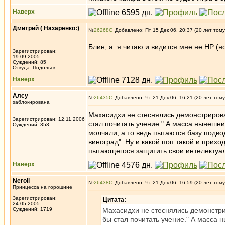
Наверх
Дмитрий ( Назаренко:)
№
26268
Добавлено: Пт 15 Дек 06, 20:37 (20 лет тому
Блин, а я читаю и видится мне не НР (н
Зарегистрирован:
19.09.2005
Суждений: 85
Откуда: Подольск
Наверх
Алсу
№
26435
Добавлено: Чт 21 Дек 06, 16:21 (20 лет тому
заблокирована
Махасидхи не стеснялись демонстрирова
Зарегистрирован: 12.11.2006
стал почитать учение." А масса нынешни
Суждений: 353
молчали, а то ведь пытаются базу подводи
виноград". Ну и какой поп такой и прих
пытающегося защитить свои интелектуал
Наверх
Neroli
№
26438
Добавлено: Чт 21 Дек 06, 16:59 (20 лет тому
Принцесса на горошине
Зарегистрирован:
Цитата:
24.05.2005
Суждений: 1719
Махасидхи не стеснялись демонстри
бы стал почитать учение." А масса 