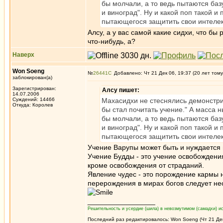
бы молчали, а то ведь пытаются базу 
и виноград". Ну и какой поп такой 
пытающегося защитить свои интелект
Алсу, а у вас самой какие сидхи, что бы
что-нибудь, а?
Наверх
Won Soeng
№
26441
Добавлено: Чт 21 Дек 06, 19:37 (20 лет тому
заблокирован(а)
Зарегистрирован:
Алсу пишет:
14.07.2006
Суждений: 14466
Махасидхи не стеснялись демонстри
Откуда: Королев
бы стал почитать учение." А масса 
бы молчали, а то ведь пытаются базу 
и виноград". Ну и какой поп такой 
пытающегося защитить свои интелект
Учение Варупы может быть и нуждается 
Учение Будды - это учение освобождения
кроме освобождения от страданий.
Явление чудес - это порождение кармы 
перерождения в мирах богов следует не
_________________
Решительность и усердие (шила) в невозмутимом (самадхи) ис
Последний раз редактировалось: Won Soeng (Чт 21 Дек 