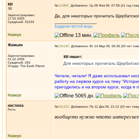
КИ
№
11289
Добавлено: Ср 08 Фев 06, 07:58 (21 год том
3Д
Зарегистрирован:
Да, для некоторых прочитать Щербатског
17.02.2005
_________________
Суждений: 52233
Буддизм чистой воды
Наверх
Жамьян
№
13418
Добавлено: Вт 14 Мар 06, 00:36 (20 лет том
Зарегистрирован:
КИ пишет:
01.02.2006
Суждений: 293
Для некоторых прочитать Щербатског
Откуда: The Earth Planet
Читали, читали! Я даже использовал неск
работу на первом курсе на тему "История
пригодились и на втором курсе, когда я 
Наверх
настюха
№
26122
Добавлено: Пн 11 Дек 06, 21:12 (20 лет тому
Гость
вообщето нужно чтото интереснее 
Наверх