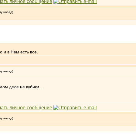
му назад)
о и в Нем есть все.
му назад)
мом деле не кубики...
му назад)