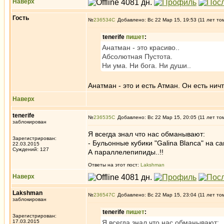
Наверх
Гость
№
236534
Добавлено: Вс 22 Мар 15, 19:53 (11 лет то
tenerife
пишет
:
Анатман - это красиво..
Абсолютная Пустота.
Ни ума. Ни бога. Ни души..
Анатман - это и есть Атман. Он есть ничт
Наверх
tenerife
№
236535
Добавлено: Вс 22 Мар 15, 20:05 (11 лет то
заблокирован
Я всегда знал что нас обманывают:
Зарегистрирован:
- Бульонные кубики "Galina Blanca" на са
22.03.2015
Суждений: 127
А параллелепипиды..!!
Ответы на этот пост:
Lakshman
Наверх
Lakshman
№
236547
Добавлено: Вс 22 Мар 15, 23:04 (11 лет то
заблокирован
tenerife
пишет
:
Зарегистрирован:
17.03.2015
Я всегда знал что нас обманывают: