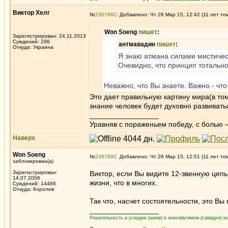
Виктор Хелг
№
236766
Добавлено: Чт 26 Мар 15, 12:42 (11 лет то
Won Soeng
пишет
:
Зарегистрирован: 24.11.2013
Суждений: 296
антмавадин
пишет
:
Откуда: Украина
Я знаю атмана силами мистичес
Очевидно, что принцип тотальн
Неважно, что Вы знаете. Важно - что
Это дает правильную картину мира(в то
знание человек будет духовно развиват
_________________
Уравняв с пораженьем победу, с болью — 
Наверх
Won Soeng
№
236768
Добавлено: Чт 26 Мар 15, 12:51 (11 лет то
заблокирован(а)
Зарегистрирован:
Виктор, если Вы видите 12-звенную цепь
14.07.2006
жизни, что в многих.
Суждений: 14466
Откуда: Королев
Так что, насчет состоятельности, это Вы
_________________
Решительность и усердие (шила) в невозмутимом (самадхи) ис