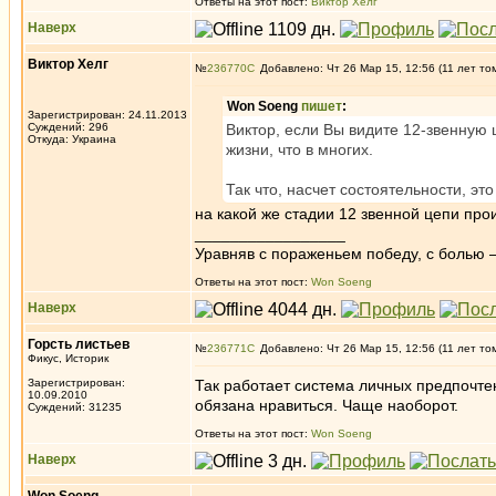
Ответы на этот пост:
Виктор Хелг
Наверх
Виктор Хелг
№
236770
Добавлено: Чт 26 Мар 15, 12:56 (11 лет то
Won Soeng
пишет
:
Зарегистрирован: 24.11.2013
Суждений: 296
Виктор, если Вы видите 12-звенную 
Откуда: Украина
жизни, что в многих.
Так что, насчет состоятельности, эт
на какой же стадии 12 звенной цепи пр
_________________
Уравняв с пораженьем победу, с болью — 
Ответы на этот пост:
Won Soeng
Наверх
Горсть листьев
№
236771
Добавлено: Чт 26 Мар 15, 12:56 (11 лет то
Фикус, Историк
Зарегистрирован:
Так работает система личных предпочтен
10.09.2010
обязана нравиться. Чаще наоборот.
Суждений: 31235
Ответы на этот пост:
Won Soeng
Наверх