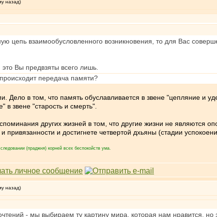
му назад)
ную цепь взаимообусловленного возникновения, то для Вас соверше
, это Вы предвзяты всего лишь.
и происходит передача памяти?
 Дело в том, что память обуславливается в звене "цепляние и уд
 в звене "старость и смерть".
оспоминания других жизней в том, что другие жизни не являются оп
 и привязанности и достигнете четвертой дхьяны (стадии успокоен
следовании (праджня) корней всех беспокойств ума.
му назад)
чтений - мы выбираем ту картину мира, которая нам нравится, но 