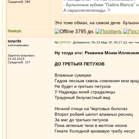
Суждений: 390
- Бульонные кубики "Galina Blanca" н
А параллелепипиды..!!
Это тоже обман, на самом деле бульонны
Наверх
tenerife
№
236550
Добавлено: Пн 23 Мар 15, 00:17 (11 лет то
заблокирован
Ну тогда это: Реквием Моим Иллюзия
Зарегистрирован:
22.03.2015
Суждений: 127
ДО ТРЕТЬИХ ПЕТУХОВ
Влажные сумерки
Гадом лесным сквозь сомнения мои кра
Не будет и третьих петухов
У Надежды моей страдалицы
Траурный безучастный вид
Ночной птице на Чертовых болотах
Вторит робкий шепот влажных ресниц
За миг до третьих петухов
Пока зеленые тени в желтом неоне
Гекате Холодной кровавую требу несут