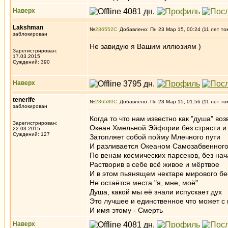
Наверх
Lakshman
№
236552
Добавлено: Пн 23 Мар 15, 00:24 (11 лет то
заблокирован
Не завидую я Вашим иллюзиям )
Зарегистрирован:
17.03.2015
Суждений: 390
Наверх
tenerife
№
236580
Добавлено: Пн 23 Мар 15, 01:56 (11 лет то
заблокирован
Когда то что нам известно как "душа" в
Зарегистрирован:
Океан Хмельной Эйфории без страсти и
22.03.2015
Суждений: 127
Затопляет собой пойму Млечного пути
И разливается Океаном Самозабвенного
По венам космических парсеков, без нач
Растворив в себе всё живое и мёртвое
И в этом пьянящем нектаре мирового б
Не остаётся места "я, мне, моё".
Душа, какой мы её знали испускает дух
Это лучшее и единственное что может с
И имя этому - Смерть
Наверх