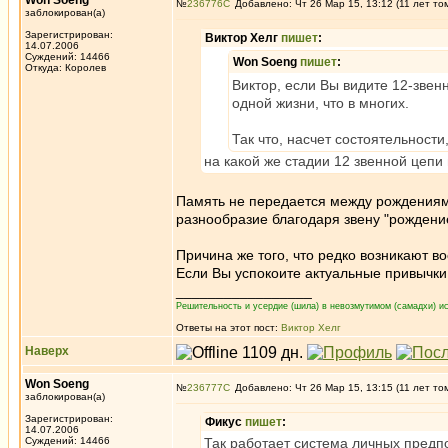
Won Soeng
№
236776
Добавлено: Чт 26 Мар 15, 13:12 (11 лет то
заблокирован(а)
Зарегистрирован:
Виктор Хелг
пишет
:
14.07.2006
Суждений: 14466
Won Soeng
пишет
:
Откуда: Королев
Виктор, если Вы видите 12-звен
одной жизни, что в многих.
Так что, насчет состоятельности
на какой же стадии 12 звенной цеп
Память не передается между рождениями.
разнообразие благодаря звену "рождение"
Причина же того, что редко возникают в
Если Вы успокоите актуальные привычки
_________________
Решительность и усердие (шила) в невозмутимом (самадхи) ис
Ответы на этот пост:
Виктор Хелг
Наверх
Won Soeng
№
236777
Добавлено: Чт 26 Мар 15, 13:15 (11 лет то
заблокирован(а)
Зарегистрирован:
Фикус
пишет
:
14.07.2006
Суждений: 14466
Так работает система личных предпо