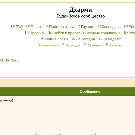
Дхарма
Буддийское сообщество
FAQ
Поиск
Пользователи
Группы
Календарь
Peг
Профиль
Войти и проверить личные сообщения
Вхo
Новые посты
За сегодня
За неделю
В этом разделе:
За сегодня
За неделю
За месяц
28
,
29
След.
Сообщение
му назад)