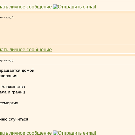
му назад)
му назад)
озвращается домой
 желания
 Блаженства
ала и границ
ессмертия
 нею случиться