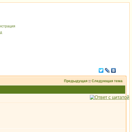
иcтрaция
д
Предыдущая
::
Следующая тема