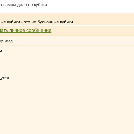
а самом деле не кубики...
е кубики - это не бульонные кубики.
му назад)
м
дутся