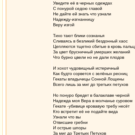
Увидите её в черных одеждах
С понурой седою главой
Не дайте ей знать что узнали
Надежду-изгнанницу
Веру изгой
Тихо тают блики сознанья
Сливаясь в безликий бездонный хаос
Цепляются тщетно сбитые в кровь паль
За цвет брусничный умерших желаний
Что бурно цвели но не дали плодов
И хохот чудовищный истеричный
Как будто сорвется с зелёных ресниц
Гекаты владычицы Сонной Лощины
Всего лишь за миг до третьих петухов
Но понуро бредет в балаклаве черной
Надежда моя Вера в молчанье суровом
Гекате -убивице кровавую требу несёт
Кто встретит её не подайте вида
Узнали что вы
Отвисшие гребни
И острые шпоры
За миг до Третьих Петухов