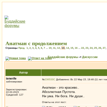
Анатман с продолжением
Страницы
Пред.
1
,
2
,
3
,
4
,
5
,
6
,
7
...
10
,
11
,
12
,
13
,
14
,
15
,
16
...
22
,
23
,
24
,
25
,
26
,
27
,
Буддийские форумы
->
Дискуссии
Автор
tenerife
№
236533
Добавлено: Вс 22 Мар 15, 19:46 (11 лет то
заблокирован
Анатман - это красиво..
Зарегистрирован:
Абсолютная Пустота.
22.03.2015
Суждений: 127
Ни ума. Ни бога. Ни души..
Ответы на этот пост: