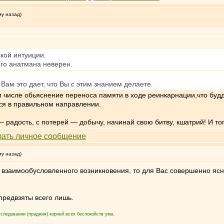
му назад)
кой интуиции.
ого анатмана неверен.
 Вам это дает, что Вы с этим знанием делаете.
м числе обьяснение переноса памяти в ходе реинкарнации,что буд
ься в правильном направлении.
радость, с потерей — добычу, начинай свою битву, кшатрий! И тогд
му назад)
 взаимообусловленного возникновения, то для Вас совершенно ясн
 предвзяты всего лишь.
следовании (праджня) корней всех беспокойств ума.