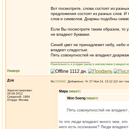
Вот посмотрите, слова состоят из разных
предложения состоят из разных слов. И
слов и символов. Дхармы подобны симво
Если Вы посмотрите таким образом, то у
не владеют буквами.
Синий цвет не принадлежит небу, небо н
владеет сладостью.
Пять совокупностей не владеют дхармам
_________________
Решительность и усердие (шила) в невозмутимом (самадхи) ис
Наверх
Дэв
№
225069
Добавлено: Чт 27 Ноя 14, 13:12 (12 лет то
Зарегистрирован:
Мира
пишет
:
28.09.2012
Суждений: 1884
Won Soeng
пишет
:
Откуда: Москва
Пять совокупностей не владеют
то что люди владеют много чем, это 
него есть осознание? Люди владеют 