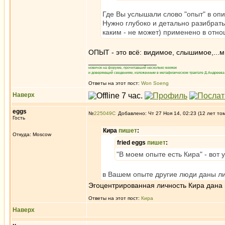
Где Вы услышали слово "опыт" в оп
Нужно глубоко и детально разибрать
каким - не может) применено в отн
ОПЫТ - это всё: видимое, слышимое,...
_________________
новичок на форуме, прочитавший несколько книжек
и доверяющий сведениям, изложенным в метафизическом трактате Д.Андреева 
Ответы на этот пост:
Won Soeng
Наверх
eggs
№
225049
Добавлено: Чт 27 Ноя 14, 02:23 (12 лет то
Гость
Кира
пишет
:
Откуда: Moscow
fried eggs
пишет
:
"В моем опыте есть Кира" - вот 
в Вашем опыте другие люди даны лиш
Эгоцентрированная личность Кира дана 
Ответы на этот пост:
Кира
Наверх