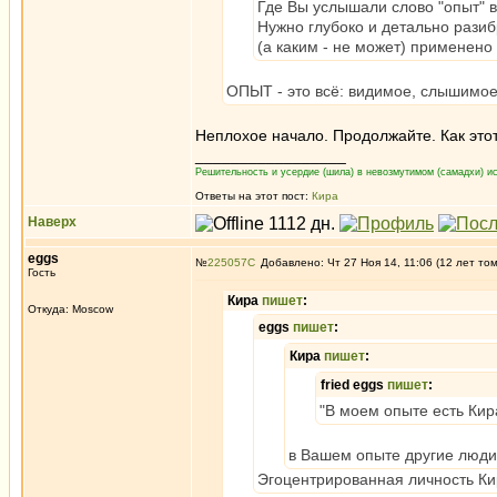
Где Вы услышали слово "опыт" 
Нужно глубоко и детально разиб
(а каким - не может) применен
ОПЫТ - это всё: видимое, слышимое
Неплохое начало. Продолжайте. Как этот
_________________
Решительность и усердие (шила) в невозмутимом (самадхи) ис
Ответы на этот пост:
Кира
Наверх
eggs
№
225057
Добавлено: Чт 27 Ноя 14, 11:06 (12 лет то
Гость
Кира
пишет
:
Откуда: Moscow
eggs
пишет
:
Кира
пишет
:
fried eggs
пишет
:
"В моем опыте есть Кира
в Вашем опыте другие люди 
Эгоцентрированная личность Ки