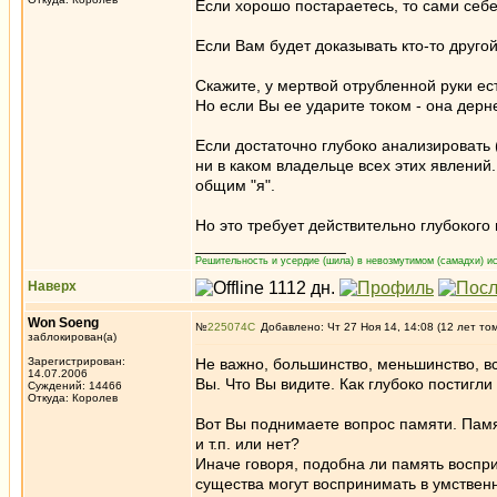
Если хорошо постараетесь, то сами себ
Если Вам будет доказывать кто-то другой
Скажите, у мертвой отрубленной руки ест
Но если Вы ее ударите током - она дерн
Если достаточно глубоко анализировать 
ни в каком владельце всех этих явлений
общим "я".
Но это требует действительно глубокого
_________________
Решительность и усердие (шила) в невозмутимом (самадхи) ис
Наверх
Won Soeng
№
225074
Добавлено: Чт 27 Ноя 14, 14:08 (12 лет то
заблокирован(а)
Зарегистрирован:
Не важно, большинство, меньшинство, вс
14.07.2006
Вы. Что Вы видите. Как глубоко постигли
Суждений: 14466
Откуда: Королев
Вот Вы поднимаете вопрос памяти. Пам
и т.п. или нет?
Иначе говоря, подобна ли память воспр
существа могут воспринимать в умствен