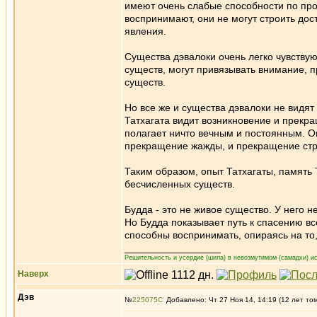
имеют очень слабые способности по про
воспринимают, они не могут строить д
явления.
Существа дэвалоки очень легко чувству
существ, могут привязывать внимание, п
существ.
Но все же и существа дэвалоки не видя
Татхагата видит возникновение и прекр
полагает ничто вечным и постоянным. О
прекращение жажды, и прекращение ст
Таким образом, опыт Татхагаты, память Т
бесчисленных существ.
Будда - это не живое существо. У него н
Но Будда показывает путь к спасению все
способны воспринимать, опираясь на то,
_________________
Решительность и усердие (шила) в невозмутимом (самадхи) ис
Наверх
Дэв
№
225075
Добавлено: Чт 27 Ноя 14, 14:19 (12 лет то