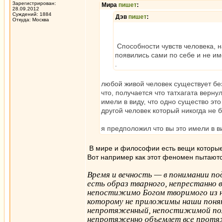
Зарегистрирован:
Мира
пишет
:
28.09.2012
Суждений: 1884
Дэв
пишет
:
Откуда: Москва
Способности чувств человека, н
появились сами по себе и не им
.
любой живой человек существует без
что, получается что татхагата верн
имели в виду, что одно существо это
другой человек который никогда не б
я предположил что вы это имели в в
В мире и философии есть вещи которые
Вот например как этот феномен пытаютс
Время и вечность — в понимании под
есть образ тварного, непрестанно
непостижимо Богом творимого из ни
которому не приложимы наши поня
непротяженный, непостижимой пол
непротяженно объемлет все протяж