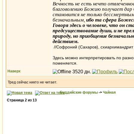
Вечность не есть нечто отвлеченное
благоволению Божию получает дар 
становится не только бессмертным 
безначальным,
ибо та сфера Божест
Говоря здесь о человеке, что он с
предсуществование души, и не пр
природу, но приобщение безначал
действием.
//Софроний (Сахаров), схиархимандрит
Здесь можно интерпретировать по разном
поменяется.
Наверх
Тред сейчас никто не читает.
Буддийские форумы
->
Чайная
Страница
2
из
13