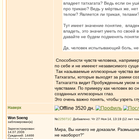
владеет татхагата? Ведь если он ушё
про трикаю? Ведь у мёртвых же, нет 
телом? Является ли трикая, телами
Тут имеет значение понятие, владею
владеть, это значит уметь по своей во
давайте не будем подменять понятия
Да, человек испытывающий боль, не 
Способности чувств человека, например 
по себе и не имееют независимого сущес
Так называемые иллюзорные чувства ви
Татхагаты, которые выходят за рамки со
Татхагатта видит Пробужденным умом н
чувствами. По примеру как человек во 
созданных иллюзорных глаз.
Это очень важно понять, чтобы узреть г
Наверх
Won Soeng
№
225071
Добавлено: Чт 27 Ноя 14, 13:19 (12 лет то
заблокирован(а)
Зарегистрирован:
Мира, Вы ничего не доказали. Размышле
14.07.2006
не наоборот?"
Суждений: 14466
Откуда: Королев