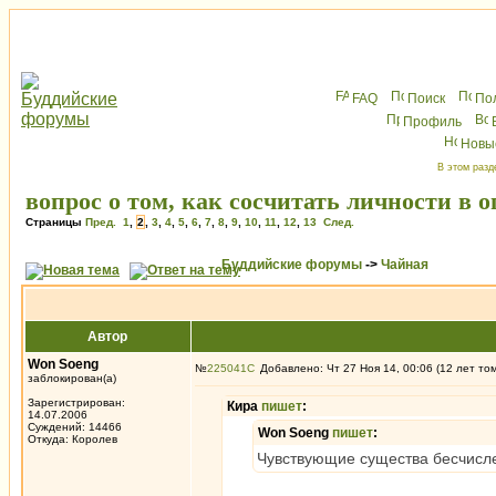
FAQ
Поиск
По
Профиль
Новы
В этом разд
вопрос о том, как сосчитать личности в 
Страницы
Пред.
1
,
2
,
3
,
4
,
5
,
6
,
7
,
8
,
9
,
10
,
11
,
12
,
13
След.
Буддийские форумы
->
Чайная
Автор
Won Soeng
№
225041
Добавлено: Чт 27 Ноя 14, 00:06 (12 лет то
заблокирован(а)
Зарегистрирован:
Кира
пишет
:
14.07.2006
Суждений: 14466
Won Soeng
пишет
:
Откуда: Королев
Чувствующие существа бесчисл