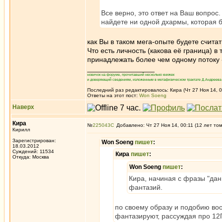
Все верно, это ответ на Ваш вопрос
найдете ни одной дхармы, которая 
как Вы в таком мега-опыте будете счита
Что есть личность (какова её граница) в
принадлежать более чем одному потоку -
_________________
новичок на форуме, прочитавший несколько книжек
и доверяющий сведениям, изложенным в метафизическом трактате Д.Андреева 
Последний раз редактировалось: Кира (Чт 27 Ноя 14, 0
Ответы на этот пост:
Won Soeng
Наверх
Кира
№
225043
Добавлено: Чт 27 Ноя 14, 00:11 (12 лет то
Кирилл
Зарегистрирован:
Won Soeng
пишет
:
18.03.2012
Суждений: 11534
Кира
пишет
:
Откуда: Москва
Won Soeng
пишет
:
Кира, начиная с фразы "дан
фантазий.
по своему образу и подобию воо
фантазируют, рассуждая про 12