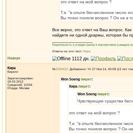
это ответ на мой вопрос ?
Т.е. "в опыте бесчисленное число э
Вы точно поняли вопрос ? Он не в т
Все верно, это ответ на Ваш вопрос. Ка
найдете ни одной дхармы, которая бы п
_________________
Решительность и усердие (шила) в невозмутимом (самадхи) ис
Ответы на этот пост:
Кира
Наверх
Кира
№
225042
Добавлено: Чт 27 Ноя 14, 00:09 (12 лет то
Кирилл
Зарегистрирован:
Won Soeng
пишет
:
18.03.2012
Суждений: 11534
Кира
пишет
:
Откуда: Москва
Won Soeng
пишет
:
Чувствующие существа бес
это ответ на мой вопрос ?
Т.е. "в опыте бесчисленное чис
Вы точно поняли вопрос ? Он не