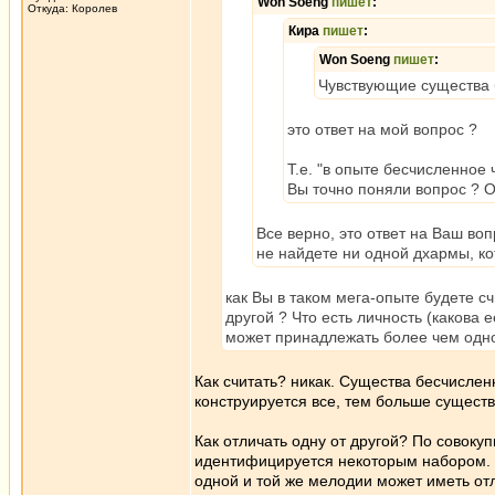
Won Soeng
пишет
:
Откуда: Королев
Кира
пишет
:
Won Soeng
пишет
:
Чувствующие существа 
это ответ на мой вопрос ?
Т.е. "в опыте бесчисленное
Вы точно поняли вопрос ? О
Все верно, это ответ на Ваш во
не найдете ни одной дхармы, к
как Вы в таком мега-опыте будете с
другой ? Что есть личность (какова 
может принадлежать более чем одном
Как считать? никак. Существа бесчислен
конструируется все, тем больше сущест
Как отличать одну от другой? По совокуп
идентифицируется некоторым набором. Та
одной и той же мелодии может иметь отл