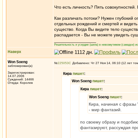
Что есть личность? Пять совокупностей.
Как различать потоки? Нужен глубокий о
отдельных рождений и смертей и видеть
существо. Когда Вы видите тело существа
распадается - Вы не можете увидеть сущ
_________________
Решительность и усердие (шила) в невозмутимом (самадхи) ис
Наверх
Won Soeng
№
225053
Добавлено: Чт 27 Ноя 14, 06:10 (12 лет то
заблокирован(а)
Зарегистрирован:
Кира
пишет
:
14.07.2006
Суждений: 14466
Won Soeng
пишет
:
Откуда: Королев
Кира
пишет
:
Won Soeng
пишет
:
Кира, начиная с фразы 
- мир фантазий.
по своему образу и подобию
фантазируют, рассуждая пр