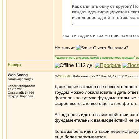
Как отличать одну от другой? По
каждая идентифицируется некото
исполнение одной и той же мело
.
если из одних и тех же признаков со
Не значит
С чего Вы взяли?
_________________
Решительность и усердие (шила) в невозмутимом (самадхи) ис
Наверх
Won Soeng
№
225064
Добавлено: Чт 27 Ноя 14, 12:03 (12 лет то
заблокирован(а)
Зарегистрирован:
Даже насчет атомов все совсем непросто
14.07.2006
трудом можно локализовать и дать ответ
Суждений: 14466
Откуда: Королев
фотонов - то тут уже фундаментальные 
скорее всего, это все еще тот же фотон.
А когда речь идет о взаимодействии час
фундаментальных взаимодействий не рег
Когда же речь идет о такой нерегистрир
еще более запутывается.