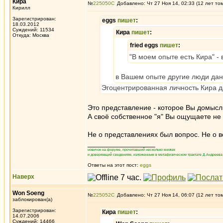
Кира
№
225050
Добавлено: Чт 27 Ноя 14, 02:33 (12 лет то
Кирилл
Зарегистрирован:
eggs
пишет
:
18.03.2012
Суждений: 11534
Кира
пишет
:
Откуда: Москва
fried eggs
пишет
:
"В моем опыте есть Кира" - 
в Вашем опыте другие люди даны
Эгоцентрированная личность Кира д
Это представление - которое Вы домысл
А своё собственное "я" Вы ощущаете не 
Не о представлениях был вопрос. Не о 
_________________
новичок на форуме, прочитавший несколько книжек
и доверяющий сведениям, изложенным в метафизическом трактате Д.Андреева 
Ответы на этот пост:
eggs
Наверх
Won Soeng
№
225052
Добавлено: Чт 27 Ноя 14, 06:07 (12 лет то
заблокирован(а)
Зарегистрирован:
Кира
пишет
:
14.07.2006
Суждений: 14466