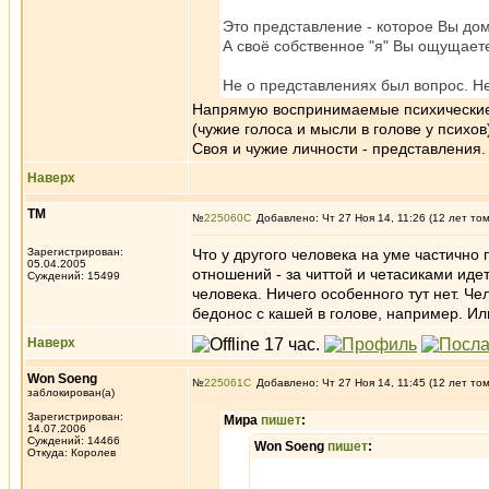
Это представление - которое Вы до
А своё собственное "я" Вы ощущаете
Не о представлениях был вопрос. Н
Напрямую воспринимаемые психические 
(чужие голоса и мысли в голове у психов
Своя и чужие личности - представления.
Наверх
ТМ
№
225060
Добавлено: Чт 27 Ноя 14, 11:26 (12 лет то
Зарегистрирован:
Что у другого человека на уме частично 
05.04.2005
отношений - за читтой и четасиками идет
Суждений: 15499
человека. Ничего особенного тут нет. Че
бедонос с кашей в голове, например. И
Наверх
Won Soeng
№
225061
Добавлено: Чт 27 Ноя 14, 11:45 (12 лет то
заблокирован(а)
Зарегистрирован:
Мира
пишет
:
14.07.2006
Суждений: 14466
Won Soeng
пишет
:
Откуда: Королев