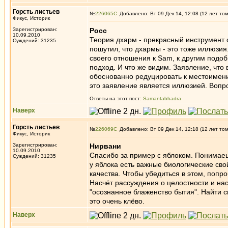
Горсть листьев
№
226065
Добавлено: Вт 09 Дек 14, 12:08 (12 лет то
Фикус, Историк
Зарегистрирован:
Росс
10.09.2010
Теория дхарм - прекрасный инструмент 
Суждений: 31235
пошутил, что дхармы - это тоже иллюзия
своего отношения к Sam, к другим подо
подход. И что же видим. Заявление, что
обоснованно редуцировать к местоимению
это заявление является иллюзией. Вопро
Ответы на этот пост:
Samantabhadra
Наверх
Горсть листьев
№
226069
Добавлено: Вт 09 Дек 14, 12:18 (12 лет то
Фикус, Историк
Зарегистрирован:
Нирвани
10.09.2010
Спасибо за пример с яблоком. Понимаешь
Суждений: 31235
у яблока есть важные биологические св
качества. Чтобы убедиться в этом, попро
Насчёт рассуждения о целостности и нас
"осознанное блаженство бытия". Найти с
это очень клёво.
Наверх