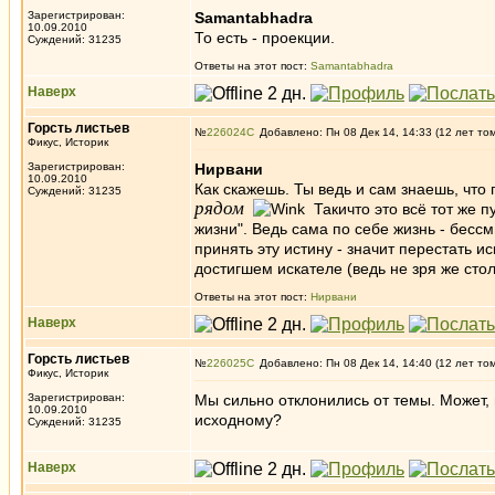
Зарегистрирован:
Samantabhadra
10.09.2010
То есть - проекции.
Суждений: 31235
Ответы на этот пост:
Samantabhadra
Наверх
Горсть листьев
№
226024
Добавлено: Пн 08 Дек 14, 14:33 (12 лет то
Фикус, Историк
Зарегистрирован:
Нирвани
10.09.2010
Как скажешь. Ты ведь и сам знаешь, что 
Суждений: 31235
рядом
Такичто это всё тот же п
жизни". Ведь сама по себе жизнь - бес
принять эту истину - значит перестать ис
достигшем искателе (ведь не зря же сто
Ответы на этот пост:
Нирвани
Наверх
Горсть листьев
№
226025
Добавлено: Пн 08 Дек 14, 14:40 (12 лет то
Фикус, Историк
Зарегистрирован:
Мы сильно отклонились от темы. Может, 
10.09.2010
исходному?
Суждений: 31235
Наверх