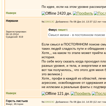
По идее, если на этом уровне рассматр
Наверх
Нирвани
№
226013
Добавлено: Пн 08 Дек 14, 13:37 (12 лет то
Фикус
пишет
:
Зарегистрирован:
06.10.2014
Смысл жизни - в постоянном поиске
Суждений: 819
Если смысл в ПОСТОЯННОМ поиске смысла
таких людей сладость пути и обладание 
Хотя,,, на каком то этапе может прийти к
история.
По себе могу сказать когда проходил пл
разных уровня, и тела, и энергетики и м
вот так получилось,, что этого для мен
это великое.)
Хотя,, профи в каждой из областей, леч
агрессию, освобождение от одержания и 
не иллюзии а реальные факты с подтве
Наверх
Горсть листьев
№
226023
Добавлено: Пн 08 Дек 14, 14:30 (12 лет то
Фикус, Историк