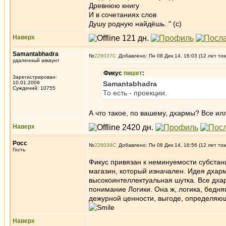
Древнюю книгу
И в сочетаниях слов
Душу родную найдёшь. " (с)
Наверх
Samantabhadra
№
226037
Добавлено: Пн 08 Дек 14, 16:03 (12 лет то
удаленный аккаунт
Фикус
пишет
:
Зарегистрирован:
10.01.2009
Samantabhadra
Суждений: 10755
То есть - проекции.
А что такое, по вашему, дхармы? Все и
Наверх
Росс
№
226039
Добавлено: Пн 08 Дек 14, 16:56 (12 лет то
Гость
Фикус привязан к неминуемости субстанци
магазин, который изначален. Идея дхарм,
высокоинтеллектуальная шутка. Все дхар
понимание Логики. Она ж, логика, бедня
дежурной ценности, выгоде, определяющ
Наверх