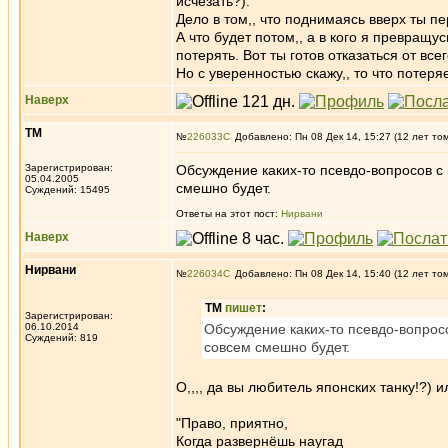
исчезать?).
Дело в том,, что поднимаясь вверх ты п
А что будет потом,, а в кого я превращус
потерять. Вот ты готов отказаться от вс
Но с уверенностью скажу,, то что потеря
Наверх
ТМ
№
226033
Добавлено: Пн 08 Дек 14, 15:27 (12 лет то
Зарегистрирован:
Обсуждение каких-то псевдо-вопросов с
05.04.2005
смешно будет.
Суждений: 15495
Ответы на этот пост:
Нирвани
Наверх
Нирвани
№
226034
Добавлено: Пн 08 Дек 14, 15:40 (12 лет то
ТМ
пишет
:
Зарегистрирован:
06.10.2014
Обсуждение каких-то псевдо-вопрос
Суждений: 819
совсем смешно будет.
О,,,, да вы любитель японских танку!?) и
"Право, приятно,
Когда развернёшь наугад