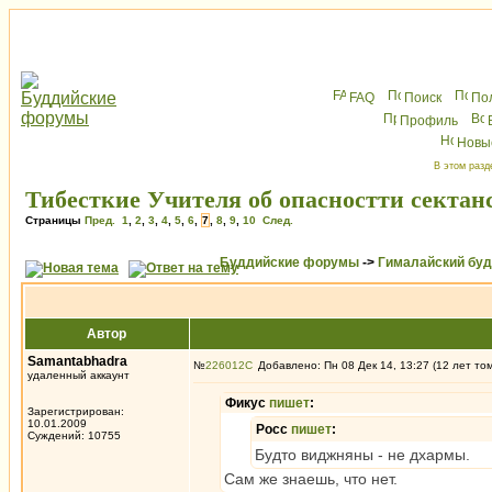
FAQ
Поиск
По
Профиль
Новы
В этом разд
Тибесткие Учителя об опасностти сектан
Страницы
Пред.
1
,
2
,
3
,
4
,
5
,
6
,
7
,
8
,
9
,
10
След.
Буддийские форумы
->
Гималайский бу
Автор
Samantabhadra
№
226012
Добавлено: Пн 08 Дек 14, 13:27 (12 лет то
удаленный аккаунт
Фикус
пишет
:
Зарегистрирован:
10.01.2009
Росс
пишет
:
Суждений: 10755
Будто виджняны - не дхармы.
Сам же знаешь, что нет.