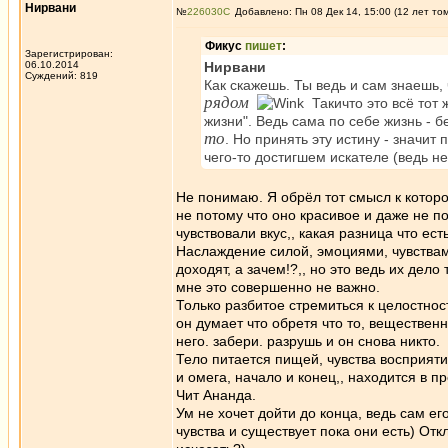
Нирвани
№
226030
Добавлено: Пн 08 Дек 14, 15:00 (12 лет то
Фикус
пишет
:
Зарегистрирован:
06.10.2014
Нирвани
Суждений: 819
Как скажешь. Ты ведь и сам знаешь, 
рядом
Такичто это всё тот 
жизни". Ведь сама по себе жизнь -
то
. Но принять эту истину - значит 
чего-то достигшем искателе (ведь н
Не понимаю. Я обрёл тот смысл к которо
не потому что оно красивое и даже не по
чувствовали вкус,, какая разница что есть
Наслаждение силой, эмоциями, чувствами
доходят, а зачем!?,, но это ведь их дело
мне это совершенно не важно.
Только разбитое стремиться к целостнос
он думает что обретя что то, вещественно
него. забери. разрушь и он снова никто.
Тело питается пищей, чувства восприяти
и омега, начало и конец,, находится в 
Чит Ананда.
Ум не хочет дойти до конца, ведь сам е
чувства и существует пока они есть) Отк