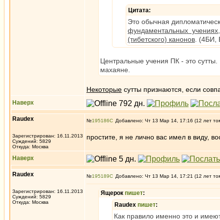
Цитата:
Это обычная дипломатически
фундаментальных учениях,
(тибетского) канонов
. (4БИ,
Центральные учения ПК - это сутты. 
махаяне.
Некоторые
сутты признаются, если совп
Наверх
Raudex
№
195186
Добавлено: Чт 13 Мар 14, 17:16 (12 лет то
Зарегистрирован: 16.11.2013
простите, я не лично вас имел в виду, 
Суждений: 5829
Откуда: Москва
Наверх
Raudex
№
195189
Добавлено: Чт 13 Мар 14, 17:21 (12 лет то
Зарегистрирован: 16.11.2013
Ящерок
пишет
:
Суждений: 5829
Откуда: Москва
Raudex
пишет
:
Как правило именно это и имеют 