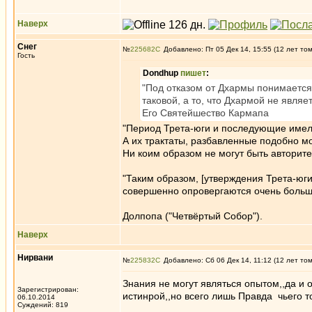
Наверх
Снег
№
225682
Добавлено: Пт 05 Дек 14, 15:55 (12 лет то
Гость
Dondhup
пишет
:
"Под отказом от Дхармы понимается
таковой, а то, что Дхармой не являе
Его Святейшество Кармапа
"Период Трета-юги и последующие имел
А их трактаты, разбавленные подобно мо
Ни коим образом не могут быть авторит
"Таким образом, [утверждения Трета-юг
совершенно опровергаются очень больш
Долпопа ("Четвёртый Собор").
Наверх
Нирвани
№
225832
Добавлено: Сб 06 Дек 14, 11:12 (12 лет то
Знания не могут являться опытом,,да и 
Зарегистрирован:
истинрой,,но всего лишь Правда чьего 
06.10.2014
Суждений: 819