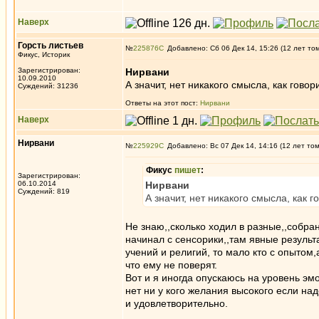
Наверх
Горсть листьев
№
225876
Добавлено: Сб 06 Дек 14, 15:26 (12 лет то
Фикус, Историк
Зарегистрирован:
Нирвани
10.09.2010
А значит, нет никакого смысла, как гово
Суждений: 31236
Ответы на этот пост:
Нирвани
Наверх
Нирвани
№
225929
Добавлено: Вс 07 Дек 14, 14:16 (12 лет то
Фикус
пишет
:
Зарегистрирован:
06.10.2014
Нирвани
Суждений: 819
А значит, нет никакого смысла, как 
Не знаю,,сколько ходил в разные,,собран
начинал с сенсорики,,там явные результ
учений и религий, то мало кто с опытом,
что ему не поверят.
Вот и я иногда опускаюсь на уровень эмо
нет ни у кого желания высокого если над
и удовлетворительно.