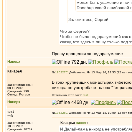
может быть уважение и почт
Dondhup своей ошибочной п
Залогинтесь, Сергей.
Что за Сергей?
Чтобы не было недоразумений как с 
скажу, что здесь я пишу только под 
Прошу прощения за недоразумение.
Наверх
Качарья
№
195227
Добавлено: Чт 13 Мар 14, 19:53 (12 лет то
В трёх крупнейших монастырях тибетской
Зарегистрирован:
никогда не употребляет слово "Тхеравада
08.12.2013
Суждений: 290
Откуда: Гургаон
Ответы на этот пост:
test
Наверх
test
№
195228
Добавлено: Чт 13 Мар 14, 19:59 (12 лет то
一心
Качарья
пишет
:
Зарегистрирован:
18.02.2005
И Далай-лама никогда не употребляе
Суждений: 18709