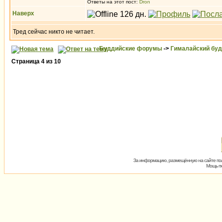
Ответы на этот пост:
Dron
Наверх
Тред сейчас никто не читает.
Буддийские форумы
->
Гималайский бу
Страница
4
из
10
За информацию, размещённую на сайте пол
Мощь пх