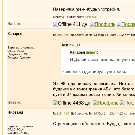
Наверняка где-нибудь употребил.
Ответы на этот пост:
Качарья
Наверх
Качарья
№
195236
Добавлено: Чт 13 Мар 14, 20:50 (12 лет то
test
пишет
:
Зарегистрирован:
08.12.2013
Качарья
пишет
:
Суждений: 290
Откуда: Гургаон
И Далай-лама никогда не употре
Наверняка где-нибудь употребил.
Я с 98 года ни разу не слышала. Нет так
буддизма с точки зрения 4БИ, что безог
пути и 37 дхарм просветления. Хинаянс
Наверх
Нирвани
№
218441
Добавлено: Вт 14 Окт 14, 13:44 (12 лет то
Стремящихся объединяет Будда,,, сомн
Зарегистрирован:
06.10.2014
Суждений: 819