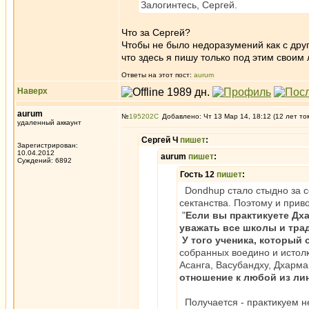
Залогинтесь, Сергей.
Что за Сергей?
Чтобы не было недоразумений как с друг
что здесь я пишу только под этим своим
Ответы на этот пост:
aurum
Наверх
aurum
№
195202
Добавлено: Чт 13 Мар 14, 18:12 (12 лет то
удаленный аккаунт
Сергей Ч
пишет
:
Зарегистрирован:
10.04.2012
aurum
пишет
:
Суждений: 6892
Гость 12
пишет
:
Dondhup стало стыдно за с
сектанства. Поэтому и приво
"
Если вы практикуете Дх
уважать все школы и тра
У того ученика, который
собранных воедино и истол
Асанга, Васубандху, Дхарм
отношение к любой из ли
Получается - практикуем не