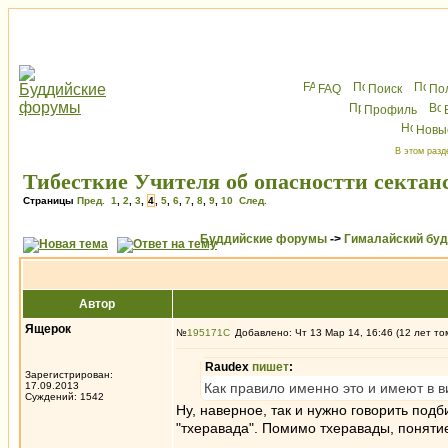
FAQ
Поиск
По
Профиль
Новы
В этом разд
Тибесткие Учителя об опасностти сектан
Страницы
Пред.
1
,
2
,
3
,
4
,
5
,
6
,
7
,
8
,
9
,
10
След.
Буддийские форумы
->
Гималайский бу
Автор
Ящерок
№
195171
Добавлено: Чт 13 Мар 14, 16:46 (12 лет то
Raudex
пишет
:
Зарегистрирован:
17.09.2013
Как правило именно это и имеют в ви
Суждений: 1542
Ну, наверное, так и нужно говорить по
"тхеравада". Помимо тхеравады, понятие