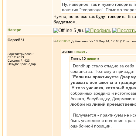
Ну, наверное, так и нужно говорить
понятия "тхеравада". Помимо тхерав
Нужно, но не все так будут говорить. В 
буддизмом.
Наверх
Сергей Ч
№
195195
Добавлено: Чт 13 Мар 14, 17:40 (12 лет то
aurum
пишет
:
Зарегистрирован:
02.12.2013
Гость 12
пишет
:
Суждений: 423
Откуда: Краснодар
Dondhup стало стыдно за себя 
сектанства. Поэтому и приводит 
"
Если вы практикуете Дхарму
уважать все школы и традици
У того ученика, который од
собранных воедино и истолкова
Асанга, Васубандху, Дхармакир
любой из линий преемственн
Получается - практикуем не иск
быть уважение и почтение к раз
ошибочной позиции.