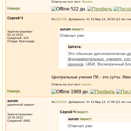
Ответы на этот пост:
Raudex
Наверх
Сергей Ч
№
195178
Добавлено: Чт 13 Мар 14, 16:54 (12 лет то
aurum
пишет
:
Зарегистрирован:
02.12.2013
Отвечал уже:
Суждений: 423
Откуда: Краснодар
Цитата:
Это обычная дипломатически-дру
фундаментальных учениях, со
канонов
. (4БИ, Восмеричный Бла
Центральные учения ПК - это сутты. Имен
Ответы на этот пост:
aurum
Наверх
aurum
№
195183
Добавлено: Чт 13 Мар 14, 17:09 (12 лет то
удаленный аккаунт
Сергей Ч
пишет
:
Зарегистрирован:
10.04.2012
aurum
пишет
:
Суждений: 6892
Отвечал уже: