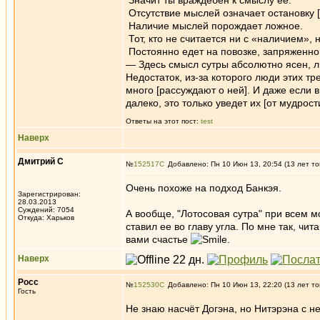
Значит ты враждебен к смыслу ее.
Отсутствие мыслей означает остановку [
Наличие мыслей порождает ложное.
Тот, кто не считается ни с «наличием», 
Постоянно едет на повозке, запряженн
— Здесь смысл сутры абсолютно ясен, 
Недостаток, из-за которого люди этих тр
много [рассуждают о ней]. И даже если 
далеко, это только уведет их [от мудрост
Ответы на этот пост:
test
Наверх
Дмитрий С
№
152517
Добавлено: Пн 10 Июн 13, 20:54 (13 лет то
Очень похоже на подход Банкэя.
Зарегистрирован:
28.03.2013
Суждений: 7054
А вообще, "Лотосовая сутра" при всем м
Откуда: Харьков
ставил ее во главу угла. По мне так, чи
вами счастье
.
Наверх
Росс
№
152530
Добавлено: Пн 10 Июн 13, 22:20 (13 лет то
Гость
Не знаю насчёт Догэна, но Нитэрэна с н