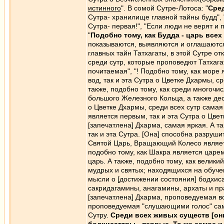
истинного
". В сомой Сутре-Лотоса: "
Сред
Сутра- хранилище главной тайны будд", 
Сутра- первая!", "Если люди не верят и 
"
Подобно тому, как Будда - царь всех 
показываются, выявляются и оглашаются
главных тайн Татхагаты, в этой Сутре от
среди сутр, которые проповедют Татхагат
почитаемая", "! Подобно тому, как море 
вод, так и эта Сутра о Цветке Дхармы, с
также, подобно тому, как среди многочис
большого Железного Кольца, а также дес
о Цветке Дхармы, среди всех сутр самая
является первым, так и эта Сутра о Цвет
[запечатлена] Дхарма, самая яркая. А т
так и эта Сутра. [Она] способна разруши
Святой Царь, Вращающий Колесо являет
подобно тому, как Шакра является царем с
царь. А также, подобно тому, как велики
мудрых и святых; находящихся на обучен
мысли о [достижении состояния] бодхиса
сакридагамины, анагамины, архаты и пра
[запечатлена] Дхарма, проповедуемая в
проповедуемая "слушающими голос" самая
Сутру.
Среди всех живых существ [он