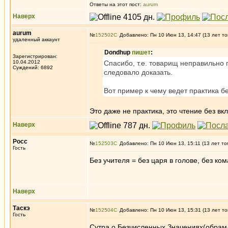
Ответы на этот пост:
aurum
Наверх
aurum
№
152502
Добавлено: Пн 10 Июн 13, 14:47 (13 лет то
удаленный аккаунт
Dondhup
пишет
:
Зарегистрирован:
10.04.2012
Спасибо, т.е. товарищ неправильно п
Суждений: 6892
следовало доказать.
Вот пример к чему ведет практика б
Это даже не практика, это чтение без в
Наверх
Росс
№
152503
Добавлено: Пн 10 Июн 13, 15:11 (13 лет то
Гость
Без учителя = без царя в голове, без ко
Наверх
Таскэ
№
152504
Добавлено: Пн 10 Июн 13, 15:31 (13 лет то
Гость
Сутра о Безчисленных Значениях(обрамл