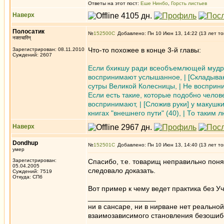
Ответы на этот пост:
Еше Нинбо
,
Горсть листьев
Наверх
Полосатик
№
152500
Добавлено: Пн 10 Июн 13, 14:22 (13 лет то
नक्तचारिन्
Что-то похожее в конце 3-й главы:
Зарегистрирован: 08.11.2010
Суждений: 2607
Если бхикшу ради всеобъемлющей мудрос
воспринимают услышанное, | [Складывают 
сутры Великой Колесницы, | Не восприним
Если есть такие, которые подобно челов
воспринимают, | [Сложив руки] у макушки
книгах "внешнего пути" (40), | То таким 
Наверх
Dondhup
№
152501
Добавлено: Пн 10 Июн 13, 14:40 (13 лет то
умер
Зарегистрирован:
Спасибо, т.е. товарищ неправильно понял
05.04.2005
следовало доказать.
Суждений: 7519
Откуда: СПб
Вот пример к чему ведет практика без У
_________________
ни в сансаре, ни в нирване нет реально
взаимозависимого становления безоши