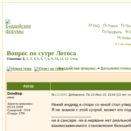
FAQ
Поиск
По
Профиль
Новы
В этом разд
Вопрос по сутре Лотоса
Страницы
1
,
2
,
3
,
4
,
5
,
6
,
7
,
8
,
9
,
10
,
11
,
12
След.
Буддийские форумы
->
Дальневосточны
Автор
Dondhup
№
152499
Добавлено: Пн 10 Июн 13, 13:44 (13 лет то
умер
Зарегистрирован:
Некий индивд в споре со мной стал утвер
05.04.2005
Я не знаком с этой сутрой, может кто под
Суждений: 7519
Откуда: СПб
_________________
ни в сансаре, ни в нирване нет реально
взаимозависимого становления безоши