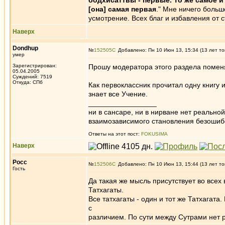
бодхисаттвы - первые. То же самое и 
[она] самая первая
." Мне ничего боль
усмотрение. Всех благ и избавления от 
Наверх
Dondhup
№
152505
Добавлено: Пн 10 Июн 13, 15:34 (13 лет то
умер
Зарегистрирован:
Прошу модератора этого раздела поменя
05.04.2005
Суждений: 7519
Откуда: СПб
Как первоклассник прочитал одну книгу и
знает все Учение.
_________________
ни в сансаре, ни в нирване нет реально
взаимозависимого становления безоши
Ответы на этот пост:
FOKUSIMA
Наверх
Росс
№
152506
Добавлено: Пн 10 Июн 13, 15:44 (13 лет то
Гость
Да такая же мысль присутствует во всех 
Татхагаты.
Все татхагаты - один и тот же Татхагата
с
различием. По сути между Сутрами нет 