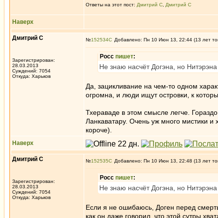
Ответы на этот пост:
Дмитрий С
,
Дмитрий С
Наверх
Дмитрий С
№
152534
Добавлено: Пн 10 Июн 13, 22:44 (13 лет то
Росс
пишет
:
Зарегистрирован:
28.03.2013
Не знаю насчёт Догэна, но Нитэрэна
Суждений: 7054
Откуда: Харьков
Да, зацикливание на чем-то одном харак
огромна, и люди ищут островки, к которы
Тхераваде в этом смысле легче. Гораздо
Ланкаватару. Очень уж много мистики и
короче).
Наверх
Дмитрий С
№
152535
Добавлено: Пн 10 Июн 13, 22:48 (13 лет то
Росс
пишет
:
Зарегистрирован:
28.03.2013
Не знаю насчёт Догэна, но Нитэрэна
Суждений: 7054
Откуда: Харьков
Если я не ошибаюсь, Доген перед смерт
как он даже говорил, что этой сутры хва