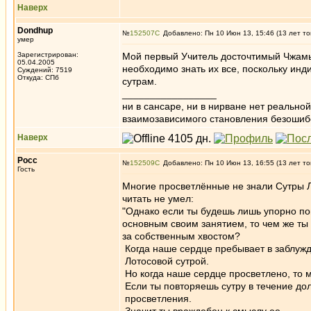
Наверх
Dondhup
№
152507
Добавлено: Пн 10 Июн 13, 15:46 (13 лет то
умер
Зарегистрирован:
Мой первый Учитель досточтимый Чжамья
05.04.2005
необходимо знать их все, поскольку ин
Суждений: 7519
Откуда: СПб
сутрам.
_________________
ни в сансаре, ни в нирване нет реально
взаимозависимого становления безоши
Наверх
Росс
№
152509
Добавлено: Пн 10 Июн 13, 16:55 (13 лет то
Гость
Многие просветлённые не знали Сутры Ло
читать не умел:
"Однако если ты будешь лишь упорно повт
основным своим занятием, то чем же ты 
за собственным хвостом?
Когда наше сердце пребывает в заблуж
Лотосовой сутрой.
Но когда наше сердце просветлено, то 
Если ты повторяешь сутру в течение дол
просветления.