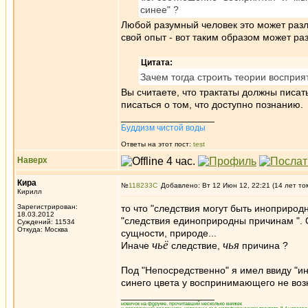
синее" ?
Любой разумный человек это может разли
свой опыт - вот таким образом может ра
Цитата:
Зачем тогда строить теории восприя
Вы считаете, что трактаты должны писат
писаться о том, что доступно познанию.
_________________
Буддизм чистой воды
Ответы на этот пост:
test
Наверх
Кира
№
118233
Добавлено: Вт 12 Июн 12, 22:21 (14 лет то
Кирилл
Зарегистрирован:
то что "следствия могут быть иноприрод
18.03.2012
"следствия единоприродны причинам ". 
Суждений: 11534
Откуда: Москва
сущности, природе...
чьё
чья
Иначе
следствие,
причина ?
Под "Непосредственно" я имел ввиду "ин
синего цвета у воспринимающего не возн
_________________
новичок на форуме, прочитавший несколько книжек