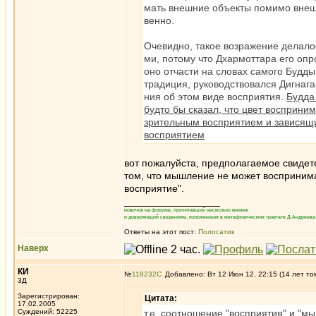
мать внешние объекты помимо внешн
венно.
Очевидно, такое возражение делало
ми, потому что Дхармоттара его опр
оно отчасти на словах самого Будды
традиция, руководствовался Дигнага
ния об этом виде восприятия.
Будда
будто бы сказал, что цвет восприни
зрительным восприятием и зависящ
восприятием
вот пожалуйста, предполагаемое свидет
том, что мышление не может воспринима
восприятие".
_________________
новичок на форуме, прочитавший несколько книжек
и доверяющий сведениям, изложенным в метафизическом трактате Д.Андреева 
Ответы на этот пост:
Полосатик
Наверх
КИ
№
118232
Добавлено: Вт 12 Июн 12, 22:15 (14 лет то
3Д
Зарегистрирован:
Цитата:
17.02.2005
Суждений: 52225
т.е. соотношение "восприятия" и "