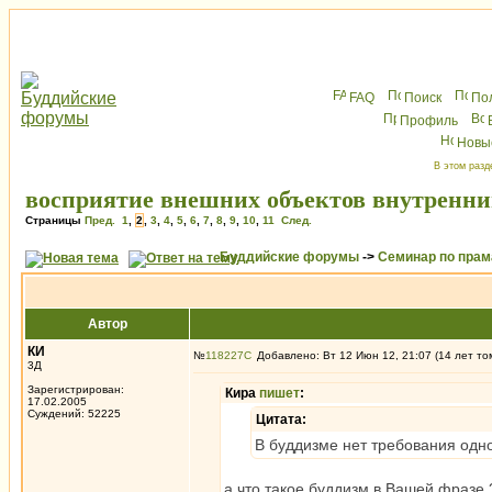
FAQ
Поиск
По
Профиль
Новы
В этом разд
восприятие внешних объектов внутренни
Страницы
Пред.
1
,
2
,
3
,
4
,
5
,
6
,
7
,
8
,
9
,
10
,
11
След.
Буддийские форумы
->
Семинар по пра
Автор
КИ
№
118227
Добавлено: Вт 12 Июн 12, 21:07 (14 лет то
3Д
Зарегистрирован:
Кира
пишет
:
17.02.2005
Суждений: 52225
Цитата:
В буддизме нет требования одн
а что такое буддизм в Вашей фразе 