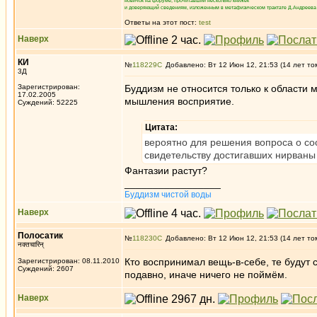
новичок на форуме, прочитавший несколько книжек
и доверяющий сведениям, изложенным в метафизическом трактате Д.Андреева 
Ответы на этот пост:
test
Наверх
КИ
№
118229
Добавлено: Вт 12 Июн 12, 21:53 (14 лет то
3Д
Зарегистрирован:
Буддизм не относится только к области
17.02.2005
мышления восприятие.
Суждений: 52225
Цитата:
вероятно для решения вопроса о соо
свидетельству достигавших нирваны
Фантазии растут?
_________________
Буддизм чистой воды
Наверх
Полосатик
№
118230
Добавлено: Вт 12 Июн 12, 21:53 (14 лет то
नक्तचारिन्
Кто воспринимал вещь-в-себе, те будут
Зарегистрирован: 08.11.2010
Суждений: 2607
подавно, иначе ничего не поймём.
Наверх