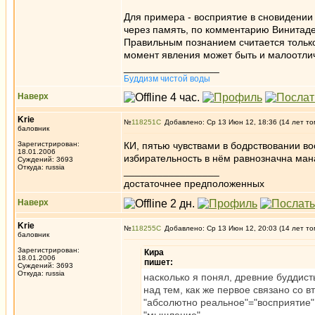
Для примера - восприятие в сновидении 
через память, по комментарию Винитадев
Правильным познанием считается только
момент явления может быть и малоотли
_________________
Буддизм чистой воды
Наверх
Krie
№
118251
Добавлено: Ср 13 Июн 12, 18:36 (14 лет то
баловник
Зарегистрирован:
КИ, пятью чувствами в бодрствовании в
18.01.2006
избирательность в нём равнозначна ман
Суждений: 3693
Откуда: russia
_________________
достаточнее предположенных
Наверх
Krie
№
118255
Добавлено: Ср 13 Июн 12, 20:03 (14 лет то
баловник
Зарегистрирован:
Кира
18.01.2006
пишет:
Суждений: 3693
Откуда: russia
насколько я понял, древние буддист
над тем, как же первое связано со в
"абсолютно реальное"="восприятие" 