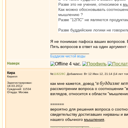
Разве это не учение, относимое к
м
Как можно обосновывать соотношени
мышлению ?
Разве "12ПС" не являются продукта
Разве буддийские логики не говорил
Я не понимаю пафоса ваших вопросов. Вы
Пять вопросов в ответ на один аргумент 
_________________
Буддизм чистой воды
Наверх
Кира
№
118228
Добавлено: Вт 12 Июн 12, 21:14 (14 лет то
Кирилл
в буддизме не
Зарегистрирован:
как мне кажется, довод "
18.03.2012
рассмотрении вопроса о соотношении "в
Суждений: 11534
Откуда: Москва
взглядов, относится к области "мышлени
======
вероятно для решения вопроса о соотнош
свидетельству достигавших нирваны и ви
нашего обычного
мышления
.
_________________