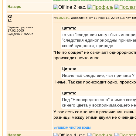
и доверяющий сведениям, изложенным в метафизическом трактате Д.Андреева 
Наверх
КИ
№
118234
Добавлено: Вт 12 Июн 12, 22:35 (14 лет то
3Д
Зарегистрирован:
Цитата:
17.02.2005
Суждений: 52225
то что "следствия могут быть инопр
"следствия единоприродны причинам
своей сущности, природе...
"Нечто общее" не означает однородность
производит нечто иное.
Цитата:
Иначе чьё следствие, чья причина ?
Ничьё. Так как происходит одно, происход
Цитата:
Под "Непосредственно" я имел ввиду
синего цвета у воспринимающего не 
У вас есть сомнения в различении лишь
разницы между этими двумя не очевидн
_________________
Буддизм чистой воды
Наверх