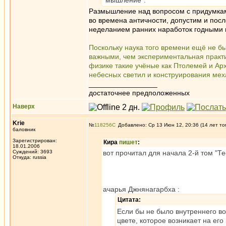
"мышление".
Размышление над вопросом с придумками
во времена античности, допустим и пос
неделанием ранних наработок годными 
Поскольку наука того времени ещё не б
важными, чем экспериментальная практик
физике такие учёные как Птолемей и А
небесных светил и конструирования мех
_________________
достаточнее предположенных
Наверх
Krie
№
118256
Добавлено: Ср 13 Июн 12, 20:36 (14 лет то
баловник
Зарегистрирован:
Кира
пишет
:
18.01.2006
Суждений: 3693
вот прочитал для начала 2-й том "Те
Откуда: russia
ачарья Джнянагарбха :
Цитата:
Если бы не было внутреннего во
цвете, которое возникает на его