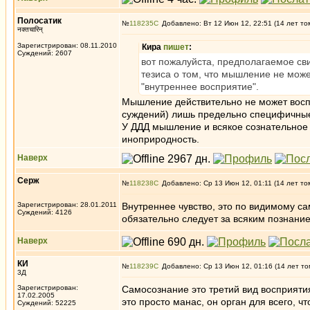
Полосатик
№
118235
Добавлено: Вт 12 Июн 12, 22:51 (14 лет то
नक्तचारिन्
Зарегистрирован: 08.11.2010
Кира
пишет
:
Суждений: 2607
вот пожалуйста, предполагаемое св
тезиса о том, что мышление не мож
"внутреннее восприятие".
Мышление действительно не может восп
суждений) лишь предельно специфичные
У ДДД мышление и всякое сознательное 
иноприродность.
Наверх
Серж
№
118238
Добавлено: Ср 13 Июн 12, 01:11 (14 лет то
Зарегистрирован: 28.01.2011
Внутреннее чувство, это по видимому с
Суждений: 4126
обязательно следует за всяким познани
Наверх
КИ
№
118239
Добавлено: Ср 13 Июн 12, 01:16 (14 лет то
3Д
Зарегистрирован:
Самосознание это третий вид восприятия 
17.02.2005
это просто манас, он орган для всего, что
Суждений: 52225