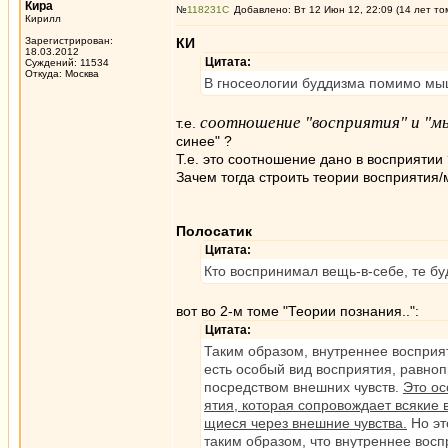
Кира
№
118231
Добавлено: Вт 12 Июн 12, 22:09 (14 лет то
Кирилл
Зарегистрирован:
КИ
18.03.2012
Цитата:
Суждений: 11534
Откуда: Москва
В гносеологии буддизма помимо мы
соотношение "восприятия" и "м
т.е.
синее" ?
Т.е. это соотношение дано в восприятии
Зачем тогда строить теории восприятия/
Полосатик
Цитата:
Кто воспринимал вещь-в-себе, те б
вот во 2-м томе "Теории познания..":
Цитата:
Таким образом, внутреннее восприя
есть особый вид восприятия, равно
посредством внешних чувств.
Это ос
ятия, которая сопровождает всякие
щиеся через внешние чувства.
Но эт
таким образом, что внутреннее вос