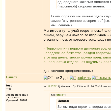
однородного каковым является в
(пассивной) стороны знания.
Таким образом мы имеем здесь случа
самое "внутреннее восприятие" (т.
мышлением).
Мы имеем тут случай теоретической фил
синем, берущем начало во вторичном - н
ограниченном, от которого ускользает п
«Первопричину первого движения вселен
неподвижное божество; раздел теоретич
этот вид деятельности можно представит
он полностью отделен от ощутимой реаль
_________________
достаточнее предположенных
Наверх
test
№
118257
Добавлено: Ср 13 Июн 12, 20:55 (14 лет то
一心
КИ
пишет
:
Зарегистрирован:
18.02.2005
Суждений: 18709
Цитата:
Зачем тогда строить теории вос