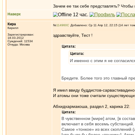
Зачем ее так себе представлять? Чтобы 
Наверх
Кира
№
114960
Добавлено: Ср 11 Апр 12, 22:15 (14 лет то
Кирилл
Зарегистрирован:
здравствуйте, Тест !
18.03.2012
Суждений: 11534
Откуда: Москва
Цитата:
Цитата:
И именно с этим я не согласилс
Бредите. Более того это главный пр
Я имел ввиду буддистов-сарвастивадино
И атомы они тоже считали существующи
Абхидхармакоша, раздел 2, карика 22:
Цитата:
В чувственном [мире] атом, [в соста
включает в себя восемь субстанций.
Самое «тонкое» из всех скоплений (
[что было бы более «тонким»]. Атом