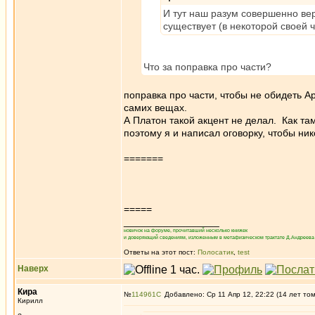
И тут наш разум совершенно вер
существует (в некоторой своей 
Что за поправка про части?
поправка про части, чтобы не обидеть А
самих вещах.
А Платон такой акцент не делал. Как та
поэтому я и написал оговорку, чтобы ни
=======
=====
_________________
новичок на форуме, прочитавший несколько книжек
и доверяющий сведениям, изложенным в метафизическом трактате Д.Андреева 
Ответы на этот пост:
Полосатик
,
test
Наверх
Кира
№
114961
Добавлено: Ср 11 Апр 12, 22:22 (14 лет то
Кирилл