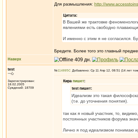
Для размышления:
http://www.accesstoins
Цитата:
В Вашей же трактовке феноменологии
явлениями есть свободно плавающи
И именно с этим я не согласился. 
Бредите. Более того это главный предме
Наверх
test
№
114895
Добавлено: Ср 11 Апр 12, 08:51 (14 лет то
一心
Кира
пишет
:
Зарегистрирован:
18.02.2005
Суждений: 18709
test пишет:
Идеализм это такая философска
(т.е. до уточнения понятия).
так как я новый участник, то, види
постоянных участников форума зна
Лично я под идеализмом понимаю 