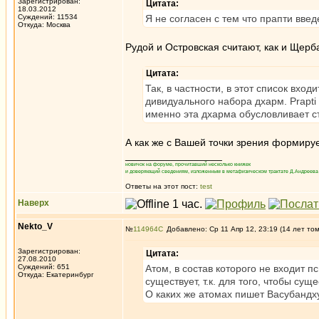
Зарегистрирован:
Цитата:
18.03.2012
Суждений: 11534
Я не согласен с тем что прапти вве
Откуда: Москва
Рудой и Островская считают, как и Щерб
Цитата:
Так, в частности, в этот список вход
дивидуального набора дхарм. Prapti
именно эта дхарма обусловливает с
А как же с Вашей точки зрения формируе
_________________
новичок на форуме, прочитавший несколько книжек
и доверяющий сведениям, изложенным в метафизическом трактате Д.Андреева 
Ответы на этот пост:
test
Наверх
Nekto_V
№
114964
Добавлено: Ср 11 Апр 12, 23:19 (14 лет то
Зарегистрирован:
Цитата:
27.08.2010
Суждений: 651
Атом, в состав которого не входит пси
Откуда: Екатеринбург
существует, т.к. для того, чтобы сущ
О каких же атомах пишет Васубандх