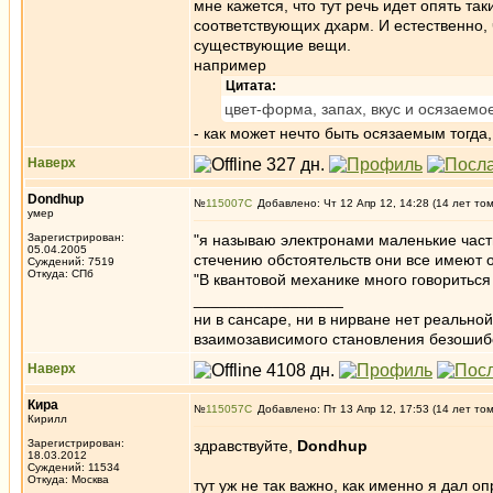
мне кажется, что тут речь идет опять та
соответствующих дхарм. И естественно, 
существующие вещи.
например
Цитата:
цвет-форма, запах, вкус и осязаемо
- как может нечто быть осязаемым тогда,
Наверх
Dondhup
№
115007
Добавлено: Чт 12 Апр 12, 14:28 (14 лет то
умер
Зарегистрирован:
"я называю электронами маленькие част
05.04.2005
стечению обстоятельств они все имеют о
Суждений: 7519
Откуда: СПб
"В квантовой механике много говориться
_________________
ни в сансаре, ни в нирване нет реально
взаимозависимого становления безоши
Наверх
Кира
№
115057
Добавлено: Пт 13 Апр 12, 17:53 (14 лет то
Кирилл
Зарегистрирован:
здравствуйте,
Dondhup
18.03.2012
Суждений: 11534
Откуда: Москва
тут уж не так важно, как именно я дал 