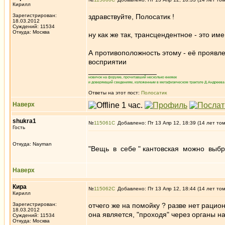
Кирилл
Зарегистрирован:
здравствуйте, Полосатик !
18.03.2012
Суждений: 11534
Откуда: Москва
ну как же так, трансцендентное - это име
А противоположность этому - её проявл
восприятии
_________________
новичок на форуме, прочитавший несколько книжек
и доверяющий сведениям, изложенным в метафизическом трактате Д.Андреева 
Ответы на этот пост:
Полосатик
Наверх
shukra1
№
115061
Добавлено: Пт 13 Апр 12, 18:39 (14 лет то
Гость
Откуда: Nayman
"Вещь в себе " кантовская можно выбр
Наверх
Кира
№
115062
Добавлено: Пт 13 Апр 12, 18:44 (14 лет то
Кирилл
Зарегистрирован:
отчего же на помойку ? разве нет рацион
18.03.2012
она является, "проходя" через органы на
Суждений: 11534
Откуда: Москва
_________________