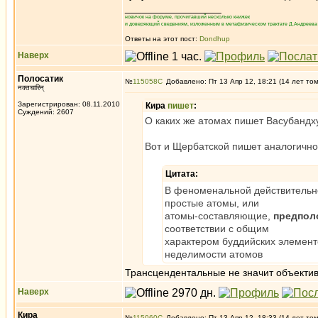
_________________
новичок на форуме, прочитавший несколько книжек
и доверяющий сведениям, изложенным в метафизическом трактате Д.Андреева 
Ответы на этот пост:
Dondhup
Наверх
Полосатик
№
115058
Добавлено: Пт 13 Апр 12, 18:21 (14 лет то
नक्तचारिन्
Зарегистрирован: 08.11.2010
Кира
пишет
:
Суждений: 2607
О каких же атомах пишет Васубандх
Вот и Щербатской пишет аналогично
Цитата:
В феноменальной действительн
простые атомы, или
атомы-составляющие,
предпол
соответствии с общим
характером буддийских элементо
неделимости атомов
Трансцендентальные не значит объекти
Наверх
Кира
№
115060
Добавлено: Пт 13 Апр 12, 18:33 (14 лет то