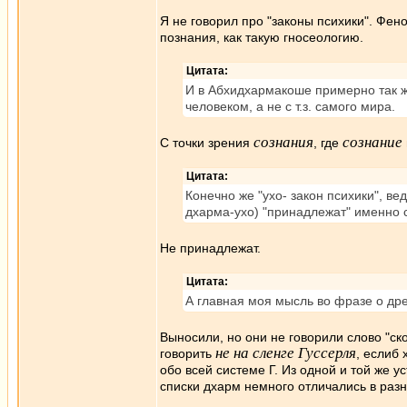
Я не говорил про "законы психики". Фе
познания, как такую гносеологию.
Цитата:
И в Абхидхармакоше примерно так же -
человеком, а не с т.з. самого мира.
сознания
сознание
С точки зрения
, где
Цитата:
Конечно же "ухо- закон психики", 
дхарма-ухо) "принадлежат" именно 
Не принадлежат.
Цитата:
А главная моя мысль во фразе о дре
Выносили, но они не говорили слово "ск
не на сленге Гуссерля
говорить
, еслиб 
обо всей системе Г. Из одной и той же 
списки дхарм немного отличались в разн