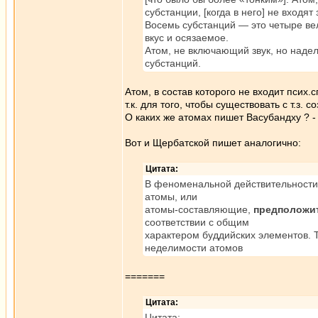
субстанции, [когда в него] не входят
Восемь субстанций — это четыре ве
вкус и осязаемое.
Атом, не включающий звук, но надел
субстанций.
Атом, в состав которого не входит псих.сп
т.к. для того, чтобы существовать с т.з.
О каких же атомах пишет Васубандху ? 
Вот и Щербатской пишет аналогично:
Цитата:
В феноменальной действительности
атомы, или
атомы-составляющие,
предположи
соответствии с общим
характером буддийских элементов. 
неделимости атомов
=======
Цитата:
Цитата: