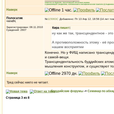
новичок на форуме, прочитавший несколько книжек
и доверяющий сведениям, изложенным в метафизическом трактате Д.Андреева 
Наверх
Полосатик
№
115063
Добавлено: Пт 13 Апр 12, 18:58 (14 лет то
नक्तचारिन्
Зарегистрирован: 08.11.2010
Кира
пишет
:
Суждений: 2607
ну как же так, трансцендентное - это
А противоположность этому - её пр
нашем восприятии
Конечно. Но у ФИЩ написано трансценд
и самой-вещи.
Трансцендентальность буддийских атомо
мышления конструктом, и существуют то
Наверх
Тред сейчас никто не читает.
Буддийские форумы
->
Семинар по абх
Страница
3
из
8