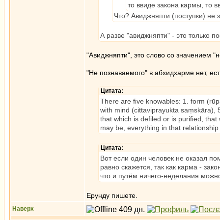
то ввиде закона кармы, то в
Что? Авиджняпти (поступки) не 
А разве "авиджняпти" - это только по
"Авиджняпти", это слово со значением 
"Не познаваемого" в абхидхарме нет, ес
Цитата:
There are five knowables: 1. form (rūpa)
with mind (cittaviprayukta saṃskāra), 
that which is defiled or is purified, tha
may be, everything in that relationship
Цитата:
Вот если один человек не оказал пом
равно скажется, так как карма - за
что и путём ничего-неделания можн
Ерунду пишете.
Наверх