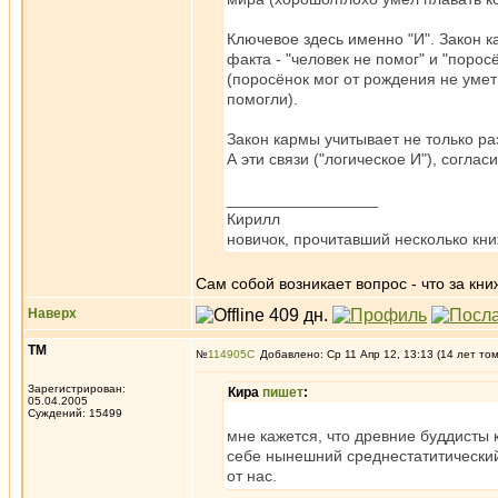
Ключевое здесь именно "И". Закон 
факта - "человек не помог" и "поро
(поросёнок мог от рождения не уметь
помогли).
Закон кармы учитывает не только р
А эти связи ("логическое И"), соглас
_________________
Кирилл
новичок, прочитавший несколько кн
Сам собой возникает вопрос - что за кни
Наверх
ТМ
№
114905
Добавлено: Ср 11 Апр 12, 13:13 (14 лет то
Зарегистрирован:
Кира
пишет
:
05.04.2005
Суждений: 15499
мне кажется, что древние буддисты 
себе нынешний среднестатитический
от нас.