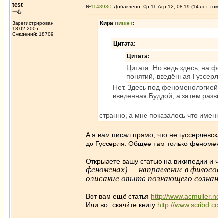
test
№
114893
Добавлено: Ср 11 Апр 12, 08:19 (14 лет то
一心
Кира
пишет
:
Зарегистрирован:
18.02.2005
Суждений: 18709
Цитата:
Цитата:
Цитата: Но ведь здесь, на 
понятий, введённая Гуссер
Нет. Здесь под феноменологией
введенная Буддой, а затем разв
странно, а мне показалось что имен
А я вам писал прямо, что не гуссерлевска
до Гуссерля. Общее там только феноме
Открыаете вашу статью на википедии и ч
феноменах) — направление в филос
описание опыта познающего сознан
Вот вам ещё статья
http://www.acmuller.ne
Или вот скачйте книгу
http://www.scribd