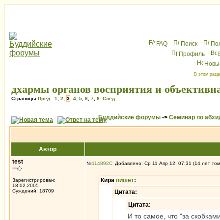
FAQ
Поиск
По
Профиль
Новы
В этом разд
дхармы органов восприятия и объективн
Страницы
Пред.
1
,
2
,
3
,
4
,
5
,
6
,
7
,
8
След.
Буддийские форумы
->
Семинар по абх
Автор
test
№
114892
Добавлено: Ср 11 Апр 12, 07:31 (14 лет то
一心
Кира
пишет
:
Зарегистрирован:
18.02.2005
Суждений: 18709
Цитата:
Цитата:
И то самое, что "за скобка