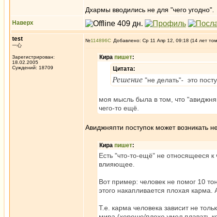
Дхармы вводились не для "чего угодно".
Наверх
test
№
114896
Добавлено: Ср 11 Апр 12, 09:18 (14 лет то
一心
Кира
пишет
:
Зарегистрирован:
18.02.2005
Суждений: 18709
Цитата:
Решение
"не делать"- это посту
моя мысль была в том, что "авиджняп
чего-то ещё.
Авиджняпти поступок может возникать не
Кира
пишет
:
Есть "что-то-ещё" не относящееся к
влияющее.
Вот пример: человек не помог 10 то
этого накапливается плохая карма. 
Т.е. карма человека зависит не толь
мира (хорошо/плохо умел плавать к