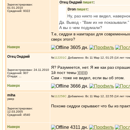
Отец Ондрий
пишет
:
Зарегистрирован:
01.01.2010
Dron
пишет
:
Суждений: 9322
Ну, раз никто не видел, наверно
Да. Вывод - "Вам их не показывали."
А вы о чем подумали?
Т.е, сиддхи в намтарах для современных
сверх этого?
Наверх
Отец Ондрий
№
112201
Добавлено: Вс 11 Мар 12, 01:25 (14 лет то
Я? Разумеется, нет. Я же как раз спраши
Зарегистрирован: 24.11.2010
1й пост темы )))))))
Суждений: 907
Откуда: ...
Сам - тоже не видел, если вы об этом.
Наверх
miha
№
112258
Добавлено: Вс 11 Мар 12, 22:55 (14 лет то
умер
Похоже сиддхи скрывают что бы из практ
Зарегистрирован:
12.03.2005
Суждений: 4540
Наверх