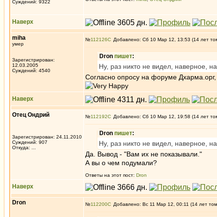
Суждений: 9322
Наверх
miha
№
112126
Добавлено: Сб 10 Мар 12, 13:53 (14 лет то
умер
Dron
пишет
:
Зарегистрирован:
12.03.2005
Ну, раз никто не видел, наверное, н
Суждений: 4540
Согласно опросу на форуме Дхарма.орг
Наверх
Отец Ондрий
№
112192
Добавлено: Сб 10 Мар 12, 19:58 (14 лет то
Dron
пишет
:
Зарегистрирован: 24.11.2010
Суждений: 907
Ну, раз никто не видел, наверное, н
Откуда: ...
Да. Вывод - "Вам их не показывали."
А вы о чем подумали?
Ответы на этот пост:
Dron
Наверх
Dron
№
112200
Добавлено: Вс 11 Мар 12, 00:11 (14 лет то