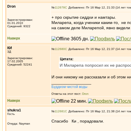
Dron
№
112678
Добавлено: Пт 16 Мар 12, 21:33 (14 лет то
+ про скрытие сиддхи и намтары.
Зарегистрирован:
Миларепа, когда ученики каким-то, не 
01.01.2010
Суждений: 9322
на самом деле Миларепой, явно видели 
Наверх
КИ
№
112680
Добавлено: Пт 16 Мар 12, 21:37 (14 лет то
3Д
Зарегистрирован:
Цитата:
17.02.2005
Суждений: 52241
И Миларепа попросил их не распрос
И они никому не рассказали и об этом ни
_________________
Буддизм чистой воды
Ответы на этот пост:
Dron
Наверх
shukra1
№
112681
Добавлено: Пт 16 Мар 12, 21:38 (14 лет то
Гость
Спасибо Ки , порадовали.
Откуда: Nayman