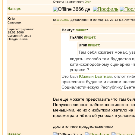
Ответы на этот пост:
Dron
Наверх
Krie
№
112025
Добавлено: Пт 09 Мар 12, 23:12 (14 лет то
баловник
Зарегистрирован:
Вантус
пишет
:
18.01.2006
Суждений: 3693
Гьялпо
пишет
:
Откуда: russia
Dron
пишет
:
Там себя сжигает монах, 
видать неслабо там буддистов п
китайскоподобному сценарию чт
угодили ?
Это был
Южный Вьетнам
, оплот ли
притесняли буддизм и силком насаж
Социалистическую Республику Вьет
Вы ещё можете представить что там был
Полузасвеченные плёнки шостинского к
меньшими, но их с избытком хватило на
просмотра отчётов об успехах в услови
_________________
достаточнее предположенных
Наверх