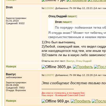
Dron
№
112026
Добавлено: Пт 09 Мар 12, 23:21 (14 лет то
Отец Ондрий
пишет
:
Зарегистрирован:
01.01.2010
Dron
пишет
:
Суждений: 9322
По порядку- пойманная тетка о
Я откуда знаю? Может тот тибетец 
сверхъестественным и некими явлен
1)Это был вьетнамец.
2)Любой, скажущий вам, что видел сидд
или находящегося под тем, или иным п
3)Ставите ли вы в какую либо зависимо
Ответы на этот пост:
Вантус
,
Отец Ондрий
Наверх
Вантус
№
112027
Добавлено: Пт 09 Мар 12, 23:26 (14 лет то
заблокирован
Это сообщение доступно только по
Зарегистрирован:
09.09.2008
_________________
Суждений: 7953
Откуда: Воронеж
Два класса столкнулись в последнем бою;
Наш лозунг - Всемирный Советский Союз!
Наверх