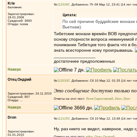
Krie
№
112028
Добавлено: Пт 09 Мар 12, 23:41 (14 лет то
баловник
Зарегистрирован:
Цитата:
18.01.2006
Суждений: 3693
По сей причине буддийские монахи
Откуда: russia
Вьетнам).
Тибетские монахи времён ВОВ предпочли
основу спорности вопроса неминуемой 
понимание Тибетцев того факта что в бо
знать всесторонне кому проигрываешь.
_________________
достаточнее предположенных
Наверх
Отец Ондрий
№
112033
Добавлено: Сб 10 Мар 12, 01:35 (14 лет то
Это сообщение доступно только по
Зарегистрирован: 24.11.2010
Суждений: 907
Ответы на этот пост:
Леня Саратовский
,
Dron
,
Dron
Откуда: ...
Наверх
Dron
№
112125
Добавлено: Сб 10 Мар 12, 13:46 (14 лет то
Ну, раз никто не видел, наверное, надо 
Зарегистрирован:
01.01.2010
Ответы на этот пост:
miha
,
Отец Ондрий