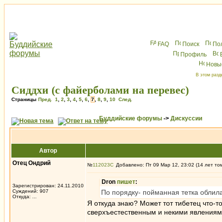
FAQ
Поиск
По
Профиль
Новы
В этом разд
Сиддхи (с файерболами на перевес)
Страницы
Пред.
1
,
2
,
3
,
4
,
5
,
6
,
7
,
8
,
9
,
10
След.
Буддийские форумы
->
Дискуссии
Автор
Отец Ондрий
№
112023
Добавлено: Пт 09 Мар 12, 23:02 (14 лет то
Dron
пишет
:
Зарегистрирован: 24.11.2010
Суждений: 907
По порядку- пойманная тетка облил
Откуда: ...
Я откуда знаю? Может тот тибетец что-
сверхъестественным и некими явлениями