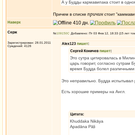
А у Будды кармавипака стоит в одно
причин
Причем в списке
стоит "каммавип
Наверх
Серж
№
109150
Добавлено: Пт 03 Фев 12, 18:33 (15 лет то
Зарегистрирован: 28.01.2011
Alex123
пишет
:
Суждений: 4126
Сергей Коничев
пишет
:
Это сутра цитировалась в Мили
царь говорит, согласно сутрам 
время Будда болел различными
Это неправильно. Будда испытывал 
Есть хорошие примеры на Англ.
Цитата:
Khuddaka Nikāya
Apadāna Pāḷi