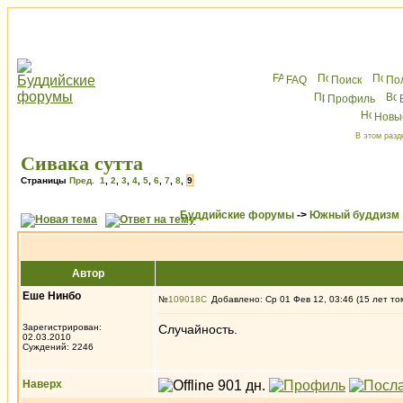
FAQ
Поиск
По
Профиль
Новы
В этом разд
Сивака сутта
Страницы
Пред.
1
,
2
,
3
,
4
,
5
,
6
,
7
,
8
,
9
Буддийские форумы
->
Южный буддизм
Автор
Еше Нинбо
№
109018
Добавлено: Ср 01 Фев 12, 03:46 (15 лет то
Зарегистрирован:
Случайность.
02.03.2010
Суждений: 2246
Наверх