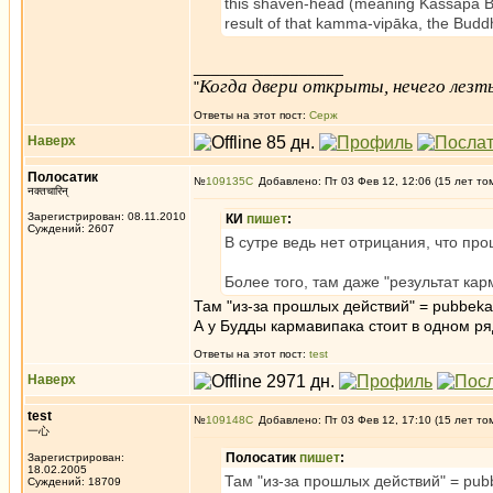
this shaven-head (meaning Kassapa Bu
result of that kamma-vipāka, the Buddh
_________________
Когда двери открыты, нечего лезть
"
Ответы на этот пост:
Серж
Наверх
Полосатик
№
109135
Добавлено: Пт 03 Фев 12, 12:06 (15 лет то
नक्तचारिन्
Зарегистрирован: 08.11.2010
КИ
пишет
:
Суждений: 2607
В сутре ведь нет отрицания, что пр
Более того, там даже "результат кар
Там "из-за прошлых действий" = pubbeka
А у Будды кармавипака стоит в одном ря
Ответы на этот пост:
test
Наверх
test
№
109148
Добавлено: Пт 03 Фев 12, 17:10 (15 лет то
一心
Полосатик
пишет
:
Зарегистрирован:
18.02.2005
Там "из-за прошлых действий" = pub
Суждений: 18709