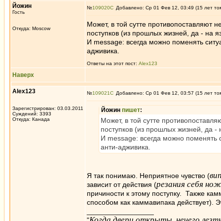
Йожин
№
109020
Добавлено: Ср 01 Фев 12, 03:49 (15 лет то
Гость
Может, в той сутте противопоставляют н
Откуда: Moscow
поступков (из прошлых жизней, да - на я
И message: всегда можно поменять ситу
адживика.
Ответы на этот пост:
Alex123
Наверх
Alex123
№
109021
Добавлено: Ср 01 Фев 12, 03:57 (15 лет то
Зарегистрирован: 03.03.2011
Йожин
пишет
:
Суждений: 3393
Откуда: Канада
Может, в той сутте противопоставля
поступков (из прошлых жизней, да - 
И message: всегда можно поменять 
анти-адживика.
ви
Я так понимаю. Неприятное чувство (
резания себя но
зависит от действия (
причиности к этому поступку. Также кам
способом как каммавипака действует). Э
_________________
Когда двери открыты, нечего лезть
"