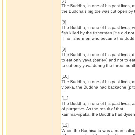
[7]
The Buddha, in one of his past lives, a
the Buddha's big toe was cut open by 
[8]
The Buddha, in one of his past lives, 
fish killed by the fishermen [He did no
The fishermen who became the Buddha'
[9]
The Buddha, in one of his past lives, 
to eat only yava (barley) and not to ea
to eat only yava during the three month
[10]
The Buddha, in one of his past lives, 
vipāka, the Buddha had backache (piṭṭ
[11]
The Buddha, in one of his past lives, a
of purgative. As the result of that
kamma-vipāka, the Buddha had dysente
[12]
When the Bodhisatta was a man called