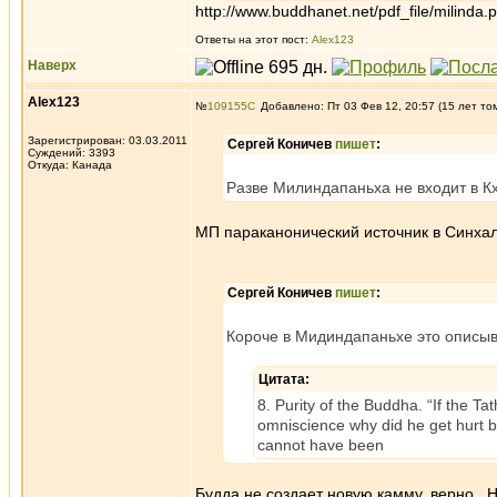
http://www.buddhanet.net/pdf_file/milinda.p
Ответы на этот пост:
Alex123
Наверх
Alex123
№
109155
Добавлено: Пт 03 Фев 12, 20:57 (15 лет то
Зарегистрирован: 03.03.2011
Сергей Коничев
пишет
:
Суждений: 3393
Откуда: Канада
Разве Милиндапаньха не входит в К
МП параканонический источник в Синхал
Сергей Коничев
пишет
:
Короче в Мидиндапаньхе это описыв
Цитата:
8. Purity of the Buddha. “If the 
omniscience why did he get hurt by
cannot have been
Будда не создает новую камму, верно. Но