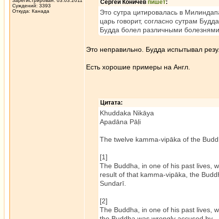
Зарегистрирован: 03.03.2011
Сергей Коничев
пишет
:
Суждений: 3393
Откуда: Канада
Это сутра цитировалась в Милиндап
царь говорит, согласно сутрам Будд
Будда болел различными болезнями
Это неправильно. Будда испытывал резу
Есть хорошие примеры на Англ.
Цитата:
Khuddaka Nikāya
Apadāna Pāḷi
The twelve kamma-vipāka of the Buddh
[1]
The Buddha, in one of his past lives,
result of that kamma-vipāka, the Buddha
Sundarī.
[2]
The Buddha, in one of his past lives, 
the Buddha was wrongly accused by