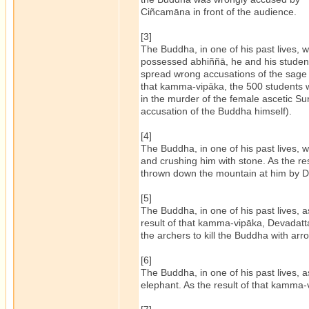
Ciñcamāna in front of the audience.
[3]
The Buddha, in one of his past lives,
possessed abhiññā, he and his studen
spread wrong accusations of the sage a
that kamma-vipāka, the 500 students 
in the murder of the female ascetic S
accusation of the Buddha himself).
[4]
The Buddha, in one of his past lives, w
and crushing him with stone. As the r
thrown down the mountain at him by D
[5]
The Buddha, in one of his past lives, 
result of that kamma-vipāka, Devadat
the archers to kill the Buddha with arr
[6]
The Buddha, in one of his past lives, 
elephant. As the result of that kamma-