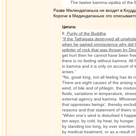
The twelve kamma-vipāka of the B
Разве Милиндапаньха не входит в Кхудд
Короче в Мидиндапаньхе это описываетс
Цитата:
8.
Purity of the Buddha
“If the Tathàgata destroyed all unwho
when he gained omniscience why did h
splinter of rock that was thrown by D
get hurt then he cannot have been free 
there is no feeling without kamma. All f
in kamma and it is only on account of
arises.”
“No, great king, not all feeling has its
There are eight causes of the arising o
wind, of bile and of phlegm, the mixtur
fluids, variations in temperature, stre
external agency and kamma. Whoever s
that oppresses beings’, thereby exclu
reasons and that statement of theirs i
“When one’s wind is disturbed it happe
ten ways; by cold, by heat, by hunger, 
by standing too long, by over exertion,
by medical treatment, or as a result 