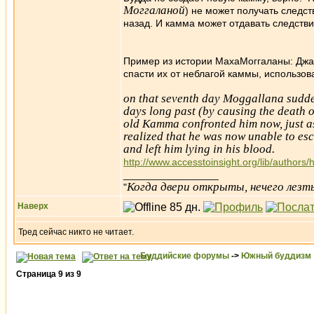
Моггаланой
) не может получать следс
назад. И камма может отдавать следстви
Пример из истории МахаМоггаланы: Джа
спасти их от неблагой каммы, использов
on that seventh day Moggallana sudden
days long past (by causing the death o
old Kamma confronted him now, just as
realized that he was now unable to es
and left him lying in his blood.
http://www.accesstoinsight.org/lib/author
_________________
Когда двери открыты, нечего лезть
"
Наверх
Тред сейчас никто не читает.
Буддийские форумы
->
Южный буддизм
Страница
9
из
9