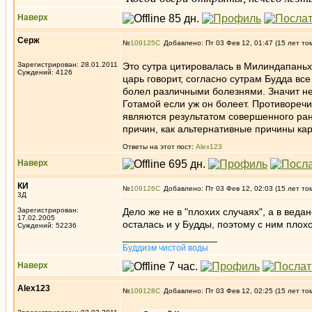
Наверх
Серж
№
109125
Добавлено: Пт 03 Фев 12, 01:47 (15 лет то
Зарегистрирован: 28.01.2011
Это сутра цитировалась в Милиндапаньх
Суждений: 4126
царь говорит, согласно сутрам Будда вс
болел различными болезнями. Значит не
Готамой если уж он болеет. Противоречи
являются результатом совершенного ран
причин, как альтернативные причины ка
Ответы на этот пост:
Alex123
Наверх
КИ
№
109126
Добавлено: Пт 03 Фев 12, 02:03 (15 лет то
3Д
Зарегистрирован:
Дело же не в "плохих случаях", а в веда
17.02.2005
осталась и у Будды, поэтому с ним плох
Суждений: 52236
_________________
Буддизм чистой воды
Наверх
Alex123
№
109128
Добавлено: Пт 03 Фев 12, 02:25 (15 лет то