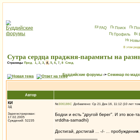
FAQ
Поиск
По
Профиль
Новы
В этом разд
Сутра сердца праджня-парамиты на разн
Страницы
Пред.
1
,
2
,
3
,
4
,
5
,
6
,
7
,
8
След.
Буддийские форумы
->
Семинар по мад
Автор
КИ
№
306186
Добавлено: Ср 21 Дек 16, 11:12 (10 лет то
3Д
Зарегистрирован:
Бодхи и есть "другой берег". И это все-т
17.02.2005
vrddha-samadhi)
Суждений: 52235
Достигай, достигай ... -/- ... пробуждени
я
.
_________________