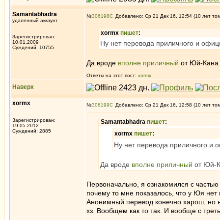
Samantabhadra
№
306198
Добавлено: Ср 21 Дек 16, 12:54 (10 лет то
удаленный аккаунт
xormx
пишет
:
Зарегистрирован:
10.01.2009
Ну нет перевода приличного и офиц
Суждений: 10755
Да вроде
вполне приличный
от Юй-Кана 
Ответы на этот пост:
xormx
Наверх
xormx
№
306199
Добавлено: Ср 21 Дек 16, 12:58 (10 лет то
Зарегистрирован:
Samantabhadra
пишет
:
19.05.2012
Суждений: 2885
xormx
пишет
:
Ну нет перевода приличного и 
Да вроде
вполне приличный
от Юй-К
Первоначально, я ознакомился с частью
почему то мне показалось, что у Юя нет
Анонимный перевод конечно харош, но не
хз. Вообщем как то так. И вообще с тре