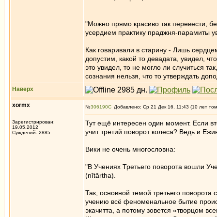
"Можно прямо красиво так перевести, б
усердием практику праджня-парамиты уви
Как говаривали в старину - Лишь сердц
допустим, какой то девадата, увидел, чт
это увидел, то не могло ли случиться та
сознания нельзя, что то утверждать до
Наверх
xormx
№
306190
Добавлено: Ср 21 Дек 16, 11:43 (10 лет то
Зарегистрирован:
Тут ещё интересен один момент. Если вто
19.05.2012
учит третий поворот колеса? Ведь и Ежи
Суждений: 2885
Вики не очень многословна:
"В Учениях Третьего поворота вошли Уч
(nītārtha).
Так, основной темой третьего поворота 
учению всё феноменальное бытие происх
экачитта, а потому зовется «творцом все