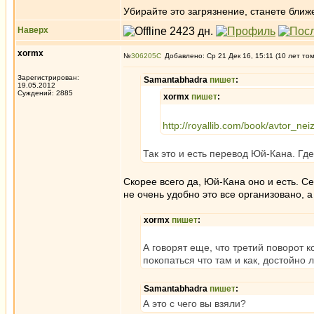
Убирайте это загрязнение, станете ближ
Наверх
xormx
№
306205
Добавлено: Ср 21 Дек 16, 15:11 (10 лет то
Зарегистрирован:
Samantabhadra
пишет
:
19.05.2012
Суждений: 2885
xormx
пишет
:
http://royallib.com/book/avtor_ne
Так это и есть перевод Юй-Кана. Гд
Скорее всего да, Юй-Кана оно и есть. Се
не очень удобно это все организовано, 
xormx
пишет
:
А говорят еще, что третий поворот 
покопаться что там и как, достойно
Samantabhadra
пишет
:
А это с чего вы взяли?