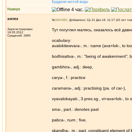
Буддизм чистой воды
Наверх
xormx
№
306188
Добавлено: Ср 21 Дек 16, 11:17 (10 лет то
Зарегистрирован:
Тут погуглил малясь, оказалось всё да
19.05.2012
Суждений: 2885
ocabulary:
avalokitewvara-, m.: name (ava+lok-, to look
bodhisattva-, m.: "being of awakenment"; b
gambhira-, adj.: deep,
carya-, f.: practice
caramana-, adj.: practising (pa. of car-),
vyavalokayati-, 3.pres.sg., vi+ava+lok-, to 
sma-, part.: denotes past
pabca-, num.: five,
skandha-, m.: part, constituent element of 