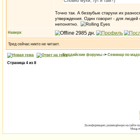
Словно мухи, тут и там?)
Точно так. А беззубые старухи их разно
утверждения. Один говорит - для людей 
непонятно.
Наверх
Тред сейчас никто не читает.
Буддийские форумы
->
Семинар по мад
Страница
4
из
8
За информацию, размещённую на сайте пол
Мощь пх