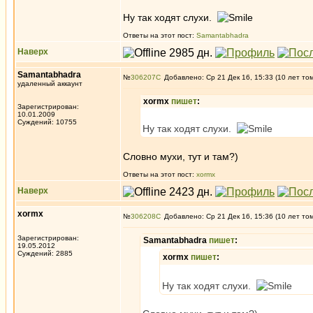
Ну так ходят слухи.
Ответы на этот пост:
Samantabhadra
Наверх
Samantabhadra
№
306207
Добавлено: Ср 21 Дек 16, 15:33 (10 лет то
удаленный аккаунт
xormx
пишет
:
Зарегистрирован:
10.01.2009
Суждений: 10755
Ну так ходят слухи.
Словно мухи, тут и там?)
Ответы на этот пост:
xormx
Наверх
xormx
№
306208
Добавлено: Ср 21 Дек 16, 15:36 (10 лет то
Зарегистрирован:
Samantabhadra
пишет
:
19.05.2012
Суждений: 2885
xormx
пишет
:
Ну так ходят слухи.