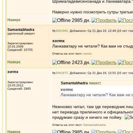
Шрималадевисинханада и Ланкаватара.
Наверно нужно посмотреть сутры третье
Наверх
Samantabhadra
№
306196
Добавлено: Ср 21 Дек 16, 12:49 (10 лет то
удаленный аккаунт
xormx
Зарегистрирован:
Ланкаватару не читали? Как вам не стыд
10.01.2009
Суждений: 10755
Ответы на этот пост:
xormx
Наверх
xormx
№
306197
Добавлено: Ср 21 Дек 16, 12:51 (10 лет то
Зарегистрирован:
Samantabhadra
пишет
:
19.05.2012
Суждений: 2885
xormx
Ланкаватару не читали? Как вам не 
Немножко читал, там где переводчик пи
нет перевода приличного и официального,
придумаю сразу и ничего не пойму.
Ответы на этот пост:
Samantabhadra
Наверх