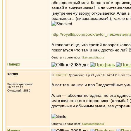
обоюдоострый меч. Когда в нём происхо
вещей в виджнянакае1 или читта-калапе
[внутреннему взору] открывается Алая в
реальность (вивиктадхарма4 ), какою о
http://royallib.com/book/avtor_neizvesten/
А говорят еще, что третий поворот коле
покопаться что там и как, достойно ли?
Ответы на этот пост:
Samantabhadra
Наверх
xormx
№
306202
Добавлено: Ср 21 Дек 16, 14:54 (10 лет то
Зарегистрирован:
А вот там нашел и про "недостойные умы
19.05.2012
Суждений: 2885
Алая — абсолютно едина, но эта единос
им в качестве его сторонника (аламба1 
доступными обычным умам, замусоренн
Ответы на этот пост:
Samantabhadra
Наверх