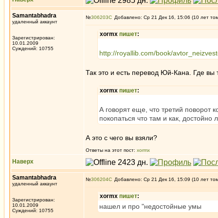
Samantabhadra
№
306203
Добавлено: Ср 21 Дек 16, 15:06 (10 лет то
удаленный аккаунт
xormx
пишет
:
Зарегистрирован:
10.01.2009
Суждений: 10755
http://royallib.com/book/avtor_neizves
Так это и есть перевод Юй-Кана. Где вы
xormx
пишет
:
А говорят еще, что третий поворот 
покопаться что там и как, достойно
А это с чего вы взяли?
Ответы на этот пост:
xormx
Наверх
Samantabhadra
№
306204
Добавлено: Ср 21 Дек 16, 15:09 (10 лет то
удаленный аккаунт
xormx
пишет
:
Зарегистрирован:
10.01.2009
нашел и про "недостойные умы
Суждений: 10755