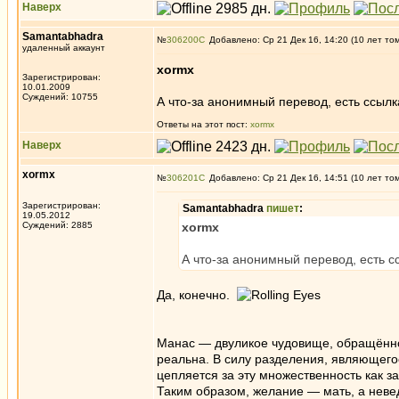
Наверх
Samantabhadra
№
306200
Добавлено: Ср 21 Дек 16, 14:20 (10 лет то
удаленный аккаунт
xormx
Зарегистрирован:
10.01.2009
Суждений: 10755
А что-за анонимный перевод, есть ссылк
Ответы на этот пост:
xormx
Наверх
xormx
№
306201
Добавлено: Ср 21 Дек 16, 14:51 (10 лет то
Зарегистрирован:
Samantabhadra
пишет
:
19.05.2012
Суждений: 2885
xormx
А что-за анонимный перевод, есть с
Да, конечно.
Манас — двуликое чудовище, обращённое
реальна. В силу разделения, являющего
цепляется за эту множественность как з
Таким образом, желание — мать, а неве