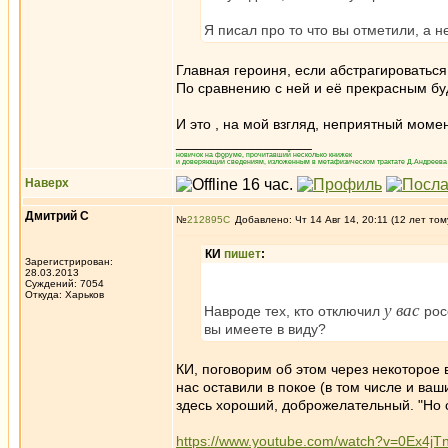
Я писал про то что вы отметили, а не
Главная героиня, если абстрагироваться 
По сравнению с ней и её прекрасным бу
И это , на мой взгляд, неприятный моме
_________________
новичок на форуме, прочитавший несколько книжек
и доверяющий сведениям, изложенным в метафизическом трактате Д.Андреева 
Наверх
Дмитрий С
№
212895
Добавлено: Чт 14 Авг 14, 20:11 (12 лет том
КИ
пишет
:
Зарегистрирован:
28.03.2013
Суждений: 7054
Откуда: Харьков
у вас
Навроде тех, кто отключил
рос
вы имеете в виду?
КИ, поговорим об этом через некоторое 
нас оставили в покое (в том числе и ваш
здесь хороший, доброжелательный. "Но с
https://www.youtube.com/watch?v=0Ex4j