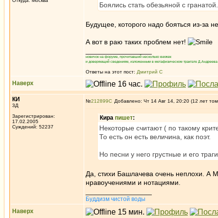
Откуда: Москва
Боялись стать обезьяной с гранатой.
Будущее, которого надо бояться из-за н
А вот в раю таких проблем нет!
_________________
новичок на форуме, прочитавший несколько книжек
и доверяющий сведениям, изложенным в метафизическом трактате Д.Андреева 
Ответы на этот пост:
Дмитрий С
Наверх
КИ
№
212899
Добавлено: Чт 14 Авг 14, 20:20 (12 лет том
3Д
Зарегистрирован:
Кира
пишет
:
17.02.2005
Суждений: 52237
Некоторые считают ( по такому кри
То есть он есть величина, как поэт.
Но песни у него грустные и его траг
Да, стихи Башлачева очень неплохи. А М
нравоучениями и нотациями.
_________________
Буддизм чистой воды
Наверх