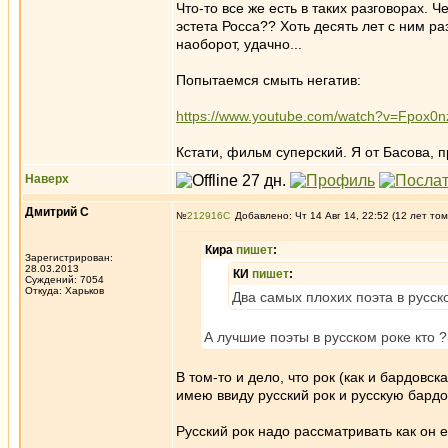
Что-то все же есть в таких разговорах. 
эстета Росса?? Хоть десять лет с ним раз
наоборот, удачно...
Попытаемся смыть негатив:
https://www.youtube.com/watch?v=Fpox0
Кстати, фильм суперский. Я от Басова, п
Наверх
Дмитрий С
№
212916
Добавлено: Чт 14 Авг 14, 22:52 (12 лет том
Кира
пишет
:
Зарегистрирован:
28.03.2013
КИ
пишет
:
Суждений: 7054
Откуда: Харьков
Два самых плохих поэта в русск
А лучшие поэты в русском роке кто ?
В том-то и дело, что рок (как и бардовс
имею ввиду русский рок и русскую бардо
Русский рок надо рассматривать как он е