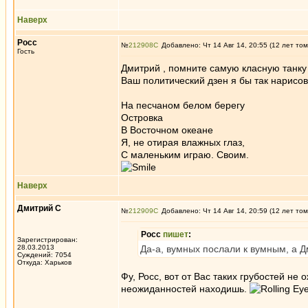
Наверх
Росс
№
212908
Добавлено: Чт 14 Авг 14, 20:55 (12 лет том
Гость
Дмитрий , помните самую класную танку 
Ваш политический дзен я бы так нарисов
На песчаном белом берегу
Островка
В Восточном океане
Я, не отирая влажных глаз,
С маленьким играю. Своим.
Наверх
Дмитрий С
№
212909
Добавлено: Чт 14 Авг 14, 20:59 (12 лет том
Росс
пишет
:
Зарегистрирован:
28.03.2013
Да-а, вумных послали к вумным, а Д
Суждений: 7054
Откуда: Харьков
Фу, Росс, вот от Вас таких грубостей не
неожиданностей находишь.