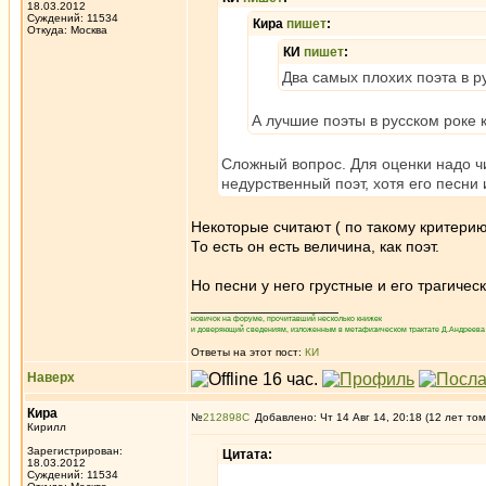
18.03.2012
Суждений: 11534
Кира
пишет
:
Откуда: Москва
КИ
пишет
:
Два самых плохих поэта в р
А лучшие поэты в русском роке к
Сложный вопрос. Для оценки надо чи
недурственный поэт, хотя его песни
Некоторые считают ( по такому критери
То есть он есть величина, как поэт.
Но песни у него грустные и его трагичес
_________________
новичок на форуме, прочитавший несколько книжек
и доверяющий сведениям, изложенным в метафизическом трактате Д.Андреева 
Ответы на этот пост:
КИ
Наверх
Кира
№
212898
Добавлено: Чт 14 Авг 14, 20:18 (12 лет том
Кирилл
Зарегистрирован:
Цитата:
18.03.2012
Суждений: 11534