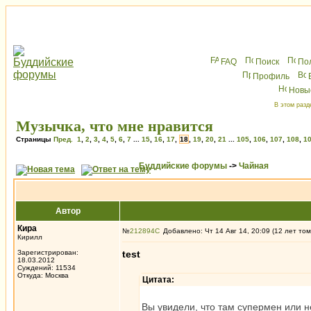
FAQ
Поиск
По
Профиль
Новы
В этом разд
Музычка, что мне нравится
Страницы
Пред.
1
,
2
,
3
,
4
,
5
,
6
,
7
...
15
,
16
,
17
,
18
,
19
,
20
,
21
...
105
,
106
,
107
,
108
,
1
Буддийские форумы
->
Чайная
Автор
Кира
№
212894
Добавлено: Чт 14 Авг 14, 20:09 (12 лет том
Кирилл
Зарегистрирован:
test
18.03.2012
Суждений: 11534
Откуда: Москва
Цитата:
Вы увидели, что там супермен или н