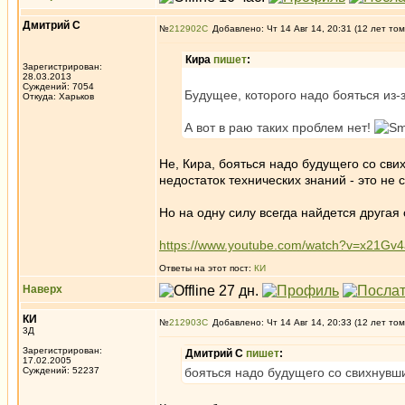
Дмитрий С
№
212902
Добавлено: Чт 14 Авг 14, 20:31 (12 лет том
Кира
пишет
:
Зарегистрирован:
28.03.2013
Суждений: 7054
Будущее, которого надо бояться из-
Откуда: Харьков
А вот в раю таких проблем нет!
Не, Кира, бояться надо будущего со св
недостаток технических знаний - это не
Но на одну силу всегда найдется другая 
https://www.youtube.com/watch?v=x21Gv
Ответы на этот пост:
КИ
Наверх
КИ
№
212903
Добавлено: Чт 14 Авг 14, 20:33 (12 лет том
3Д
Зарегистрирован:
Дмитрий С
пишет
:
17.02.2005
Суждений: 52237
бояться надо будущего со свихнувш