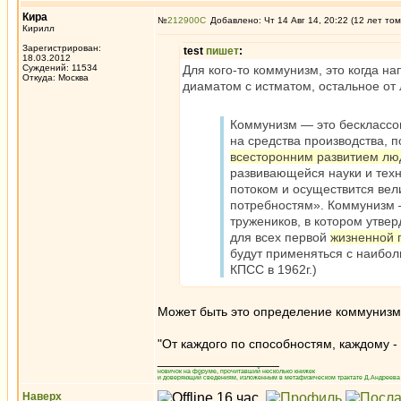
Кира
№
212900
Добавлено: Чт 14 Авг 14, 20:22 (12 лет том
Кирилл
Зарегистрирован:
test
пишет
:
18.03.2012
Суждений: 11534
Для кого-то коммунизм, это когда на
Откуда: Москва
диаматом с истматом, остальное от л
Коммунизм — это бесклассо
на средства производства, 
всесторонним развитием лю
развивающейся науки и техн
потоком и осуществится вел
потребностям». Коммунизм 
тружеников, в котором утве
для всех первой
жизненной 
будут применяться с наибол
КПСС в 1962г.)
Может быть это определение коммунизма
"От каждого по способностям, каждому - 
_________________
новичок на форуме, прочитавший несколько книжек
и доверяющий сведениям, изложенным в метафизическом трактате Д.Андреева 
Наверх