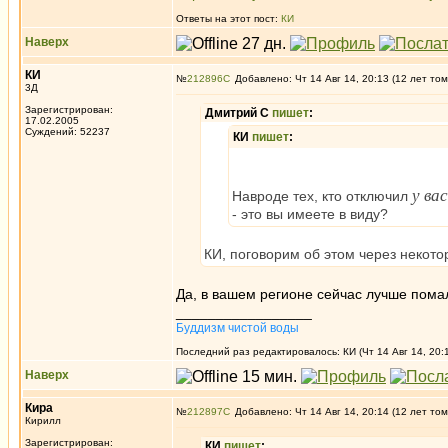
Ответы на этот пост:
КИ
Наверх
КИ
№
212896
Добавлено: Чт 14 Авг 14, 20:13 (12 лет том
3Д
Зарегистрирован:
Дмитрий С
пишет
:
17.02.2005
Суждений: 52237
КИ
пишет
:
у вас
Навроде тех, кто отключил
- это вы имеете в виду?
КИ, поговорим об этом через некото
Да, в вашем регионе сейчас лучше пома
_________________
Буддизм чистой воды
Последний раз редактировалось: КИ (Чт 14 Авг 14, 20:1
Наверх
Кира
№
212897
Добавлено: Чт 14 Авг 14, 20:14 (12 лет том
Кирилл
Зарегистрирован:
КИ
пишет
: