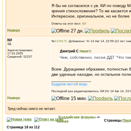
Я бы не согласился с ув. КИ по поводу М
зрения стихосложения? То же касается и
Интересное, оригинальное, но не более 
Ответы на этот пост:
КИ
Наверх
КИ
№
212917
Добавлено: Чт 14 Авг 14, 22:59 (12 лет том
3Д
Зарегистрирован:
Дмитрий С
пишет
:
17.02.2005
Суждений: 52237
Чем, собственно, песня ДДТ "Что та
Всем. Дурацкими образами, полностью 
две удачные находки, но остальное полн
_________________
Буддизм чистой воды
Последний раз редактировалось: КИ (Чт 14 Авг 14, 23:0
Наверх
Тред сейчас никто не читает.
Буддийские форумы
->
Страницы
Пред
Чайная
Страница
18
из
112