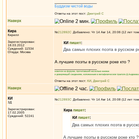
_________________
Буддизм чистой воды
Ответы на этот пост:
Дмитрий С
Наверх
Кира
№
212892
Добавлено: Чт 14 Авг 14, 20:06 (12 лет том
Кирилл
Зарегистрирован:
КИ
пишет
:
18.03.2012
Суждений: 11534
Два самых плохих поэта в русском р
Откуда: Москва
А лучшие поэты в русском роке кто ?
_________________
новичок на форуме, прочитавший несколько книжек
и доверяющий сведениям, изложенным в метафизическом трактате Д.Андреева 
Ответы на этот пост:
КИ
,
Дмитрий С
Наверх
КИ
№
212893
Добавлено: Чт 14 Авг 14, 20:08 (12 лет том
3Д
Зарегистрирован:
Кира
пишет
:
17.02.2005
Суждений: 52241
КИ
пишет
:
Два самых плохих поэта в русск
А лучшие поэты в русском роке кто ?