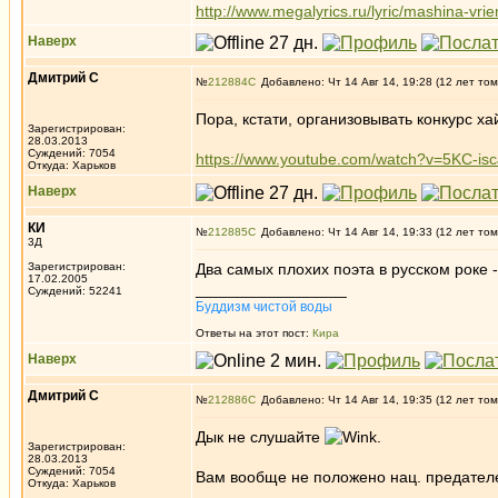
http://www.megalyrics.ru/lyric/mashina-vrie
Наверх
Дмитрий С
№
212884
Добавлено: Чт 14 Авг 14, 19:28 (12 лет том
Пора, кстати, организовывать конкурс ха
Зарегистрирован:
28.03.2013
Суждений: 7054
https://www.youtube.com/watch?v=5KC-isc
Откуда: Харьков
Наверх
КИ
№
212885
Добавлено: Чт 14 Авг 14, 19:33 (12 лет том
3Д
Зарегистрирован:
Два самых плохих поэта в русском роке 
17.02.2005
_________________
Суждений: 52241
Буддизм чистой воды
Ответы на этот пост:
Кира
Наверх
Дмитрий С
№
212886
Добавлено: Чт 14 Авг 14, 19:35 (12 лет том
Дык не слушайте
.
Зарегистрирован:
28.03.2013
Суждений: 7054
Вам вообще не положено нац. предателе
Откуда: Харьков