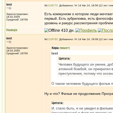
test
№
212877
Добавлено: Чт 14 Авг 14, 18:56 (12 лет том
一心
Есть коммунизм о котором люди мечтают,
Зарегистрирован:
18.02.2005
первый. Есть зубриловка, есть философи
Суждений: 18709
уровень и ракурс рассмотрения проблем
Наверх
test
№
212879
Добавлено: Чт 14 Авг 14, 19:08 (12 лет том
一心
Кира
пишет
:
Зарегистрирован:
18.02.2005
test
Суждений: 18709
Цитата:
Человек будущего он умнее, добр
атомной бомбой, он прекратил в
преступления, потому что осозн
О таком человеке будущего фильм по
Ну и что? Фильм не продолжение Прогр
Цитата:
И, стало быть, я не увидел в фильм
(концентрации) в фильме просто не 