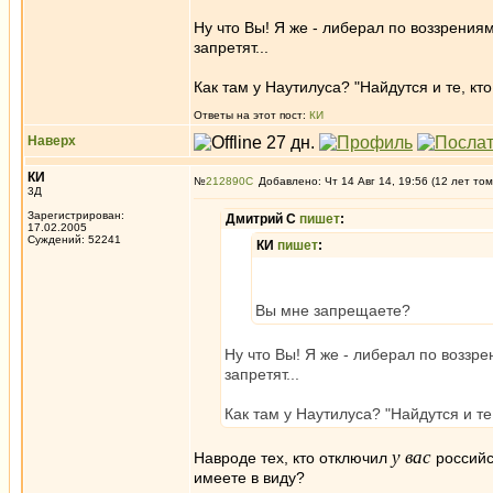
Ну что Вы! Я же - либерал по воззрениям
запретят...
Как там у Наутилуса? "Найдутся и те, кто 
Ответы на этот пост:
КИ
Наверх
КИ
№
212890
Добавлено: Чт 14 Авг 14, 19:56 (12 лет том
3Д
Зарегистрирован:
Дмитрий С
пишет
:
17.02.2005
Суждений: 52241
КИ
пишет
:
Вы мне запрещаете?
Ну что Вы! Я же - либерал по воззре
запретят...
Как там у Наутилуса? "Найдутся и те,
у вас
Навроде тех, кто отключил
российс
имеете в виду?