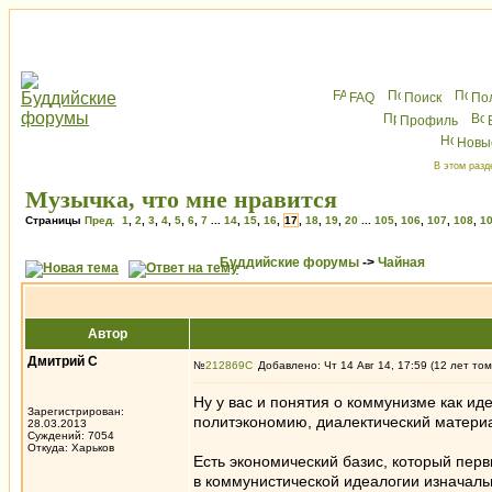
FAQ
Поиск
По
Профиль
Новы
В этом разд
Музычка, что мне нравится
Страницы
Пред.
1
,
2
,
3
,
4
,
5
,
6
,
7
...
14
,
15
,
16
,
17
,
18
,
19
,
20
...
105
,
106
,
107
,
108
,
1
Буддийские форумы
->
Чайная
Автор
Дмитрий С
№
212869
Добавлено: Чт 14 Авг 14, 17:59 (12 лет том
Ну у вас и понятия о коммунизме как ид
Зарегистрирован:
политэкономию, диалектический матери
28.03.2013
Суждений: 7054
Откуда: Харьков
Есть экономический базис, который перви
в коммунистической идеалогии изначальн