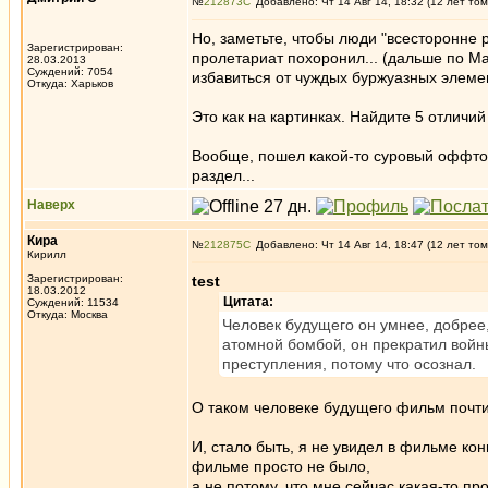
№
212873
Добавлено: Чт 14 Авг 14, 18:32 (12 лет том
Но, заметьте, чтобы люди "всесторонне р
Зарегистрирован:
пролетариат похоронил... (дальше по Ма
28.03.2013
Суждений: 7054
избавиться от чуждых буржуазных элемен
Откуда: Харьков
Это как на картинках. Найдите 5 отличи
Вообще, пошел какой-то суровый оффтоп
раздел...
Наверх
Кира
№
212875
Добавлено: Чт 14 Авг 14, 18:47 (12 лет том
Кирилл
Зарегистрирован:
test
18.03.2012
Цитата:
Суждений: 11534
Откуда: Москва
Человек будущего он умнее, добрее, 
атомной бомбой, он прекратил войны
преступления, потому что осознал.
О таком человеке будущего фильм почти 
И, стало быть, я не увидел в фильме ко
фильме просто не было,
а не потому, что мне сейчас какая-то п