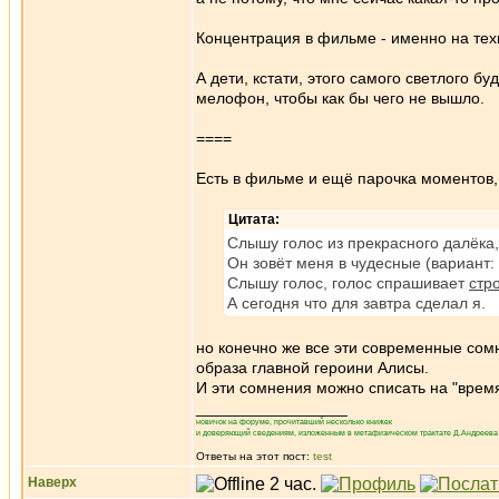
Концентрация в фильме - именно на техн
А дети, кстати, этого самого светлого б
мелофон, чтобы как бы чего не вышло.
====
Есть в фильме и ещё парочка моментов,
Цитата:
Слышу голос из прекрасного далёка,
Он зовёт меня в чудесные (вариант:
Слышу голос, голос спрашивает
стр
А сегодня что для завтра сделал я.
но конечно же все эти современные сом
образа главной героини Алисы.
И эти сомнения можно списать на "время
_________________
новичок на форуме, прочитавший несколько книжек
и доверяющий сведениям, изложенным в метафизическом трактате Д.Андреева 
Ответы на этот пост:
test
Наверх