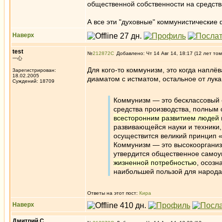
общественной собственности на средств
А все эти "духовные" коммунистические ф
Наверх
test
№
212872
Добавлено: Чт 14 Авг 14, 18:17 (12 лет том
一心
Для кого-то коммунизм, это когда наплёв
Зарегистрирован:
18.02.2005
диаматом с истматом, остальное от лукав
Суждений: 18709
Коммунизм — это бесклассовый 
средства производства, полным 
всесторонним развитием людей
развивающейся науки и техники,
осуществится великий принцип 
Коммунизм — это высокооргани
утвердится общественное самоуп
жизненной потребностью
, осозн
наибольшей пользой для народа.
Ответы на этот пост:
Кира
Наверх
Дмитрий С