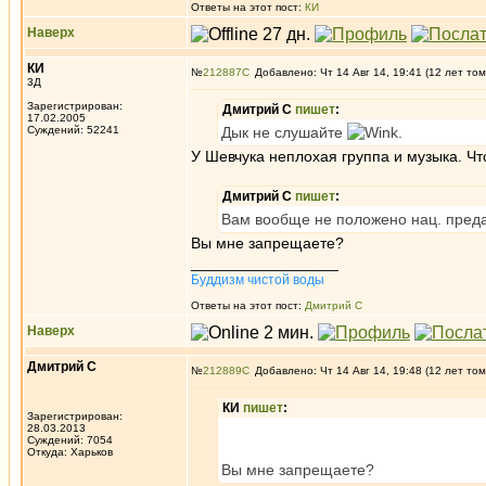
Ответы на этот пост:
КИ
Наверх
КИ
№
212887
Добавлено: Чт 14 Авг 14, 19:41 (12 лет том
3Д
Зарегистрирован:
Дмитрий С
пишет
:
17.02.2005
Суждений: 52241
Дык не слушайте
.
У Шевчука неплохая группа и музыка. Чт
Дмитрий С
пишет
:
Вам вообще не положено нац. преда
Вы мне запрещаете?
_________________
Буддизм чистой воды
Ответы на этот пост:
Дмитрий С
Наверх
Дмитрий С
№
212889
Добавлено: Чт 14 Авг 14, 19:48 (12 лет том
КИ
пишет
:
Зарегистрирован:
28.03.2013
Суждений: 7054
Откуда: Харьков
Вы мне запрещаете?