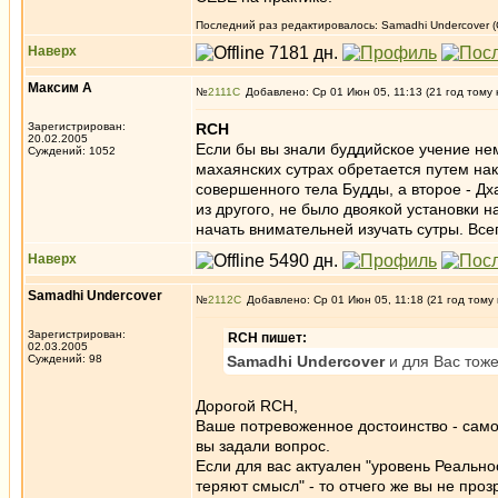
Последний раз редактировалось: Samadhi Undercover (С
Наверх
Максим А
№
2111
Добавлено: Ср 01 Июн 05, 11:13 (21 год тому 
Зарегистрирован:
RCH
20.02.2005
Если бы вы знали буддийское учение нем
Суждений: 1052
махаянских сутрах обретается путем нак
совершенного тела Будды, а второе - Д
из другого, не было двоякой установки н
начать внимательней изучать сутры. Все
Наверх
Samadhi Undercover
№
2112
Добавлено: Ср 01 Июн 05, 11:18 (21 год тому
Зарегистрирован:
RCH пишет:
02.03.2005
Суждений: 98
Samadhi Undercover
и для Вас тоже
Дорогой RCH,
Ваше потревоженное достоинство - самое
вы задали вопрос.
Если для вас актуален "уровень Реальнос
теряют смысл" - то отчего же вы не про