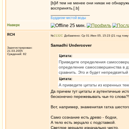
[b]И тем не менее они никак не обнару
воспринять.[.b]
_________________
Буддизм чистой воды
Наверх
RCH
№
2132
Добавлено: Ср 01 Июн 05, 15:23 (21 год тому
Samadhi Undercover
Зарегистрирован:
21.03.2005
Суждений: 82
Цитата:
Приведите определения самосовершен
определение самосовершенства в дзо
сравнить. Это и будет непредвзятый
Цитата:
А приведите цитаты из коренных тек
Да причем тут цитаты и аутентичные ист
бесконечно пережевывать чьи-то слова?
Вот, например, знаменитая гатха шестог
Само сознание есть древо - бодхи,
А тело есть зерцало с подставкой.
Светлое зерцало изначально чисто,