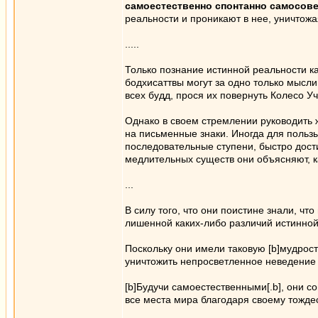
самоестественно спонтанно самосов
реальности и проникают в нее, уничтож
.....
Только познание истинной реальности к
бодхисаттвы могут за одно только мысли
всех будд, прося их повернуть Колесо У
Однако в своем стремлении руководить 
на письменные знаки. Иногда для пользы
последовательные ступени, быстро дост
медлительных существ они объясняют, к
...
В силу того, что они поистине знали, ч
лишенной каких-либо различий истинной 
Поскольку они имели таковую [b]мудрос
уничтожить непросветленное неведение 
[b]Будучи самоестественными[.b], они 
все места мира благодаря своему тождес