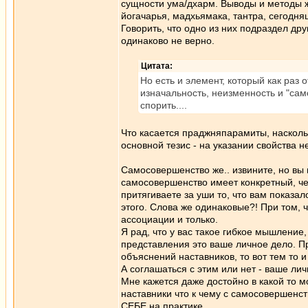
сущности ума/дхарм. Выводы и методы ж
йогачарья, мадхьямака, тантра, сегодня
Говорить, что одно из них подраздел друг
одинаково не верно.
Цитата:
Но есть и элемент, который как раз
изначальность, неизменность и "са
спорить....
Что касается праджняпарамиты, наскольк
основной тезис - на указании свойства 
Самосовершенство же.. извините, но вы 
самосовершенство имеет конкретный, че
притягиваете за уши то, что вам показа
этого. Слова же одинаковые?! При том, 
ассоциации и только.
Я рад, что у вас такое гибкое мышление,
представления это ваше личное дело. П
объяснений наставников, то вот тем то и
А соглашаться с этим или нет - ваше лич
Мне кажется даже достойно в какой то м
наставники что к чему с самосовершенс
СЕБЕ на практике.