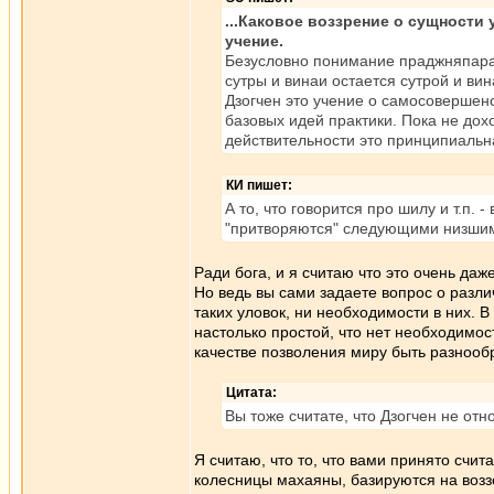
...Каковое воззрение о сущности 
учение.
Безусловно понимание праджняпарам
сутры и винаи остается сутрой и вин
Дзогчен это учение о самосовершен
базовых идей практики. Пока не дох
действительности это принципиальн
КИ пишет:
А то, что говорится про шилу и т.п. 
"притворяются" следующими низшим
Ради бога, и я считаю что это очень даж
Но ведь вы сами задаете вопрос о различ
таких уловок, ни необходимости в них. 
настолько простой, что нет необходимост
качестве позволения миру быть разнообр
Цитата:
Вы тоже считате, что Дзогчен не отн
Я считаю, что то, что вами принято счит
колесницы махаяны, базируются на возз