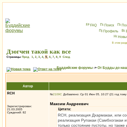
FAQ
Поиск
По
Профиль
Новы
В этом разд
Дзогчен такой как все
Страницы
Пред.
1
,
2
,
3
,
4
,
5
,
6
,
7
,
8
,
9
След.
Буддийские форумы
->
От Будды до наш
Автор
RCH
№
2109
Добавлено: Ср 01 Июн 05, 10:27 (21 год тому
Максим Андреевич
Зарегистрирован:
Цитата:
21.03.2005
Суждений: 82
RCH, реализация Дхармакаи, или со
реализация Рупакаи (Самбхогакаи и 
только состояние пустоты, но также