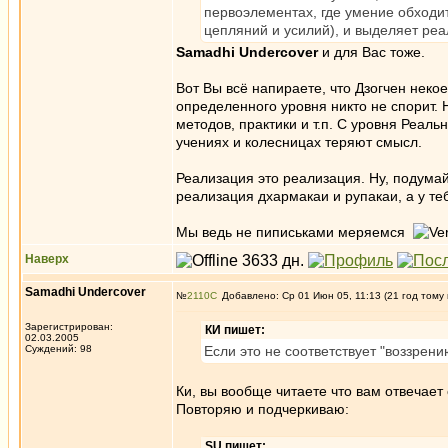
первоэлементах, где умение обходи
цепляний и усилий), и выделяет реа
Samadhi Undercover
и для Вас тоже.
Вот Вы всё напираете, что Дзогчен некое
определенного уровня никто не спорит. Н
методов, практики и т.п. С уровня Реальн
учениях и колесницах теряют смысл.
Реализация это реализация. Ну, подумай
реализация дхармакаи и рупакаи, а у т
Мы ведь не пиписьками меряемся
Наверх
Samadhi Undercover
№
2110
Добавлено: Ср 01 Июн 05, 11:13 (21 год тому
Зарегистрирован:
КИ пишет:
02.03.2005
Суждений: 98
Если это не соответствует "воззрени
Ки, вы вообще читаете что вам отвечает
Повторяю и подчеркиваю:
SU пишет: