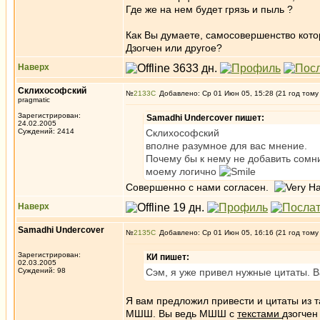
Где же на нем будет грязь и пыль ?
Как Вы думаете, самосовершенство кото
Дзогчен или другое?
Наверх
Склихософский
№
2133
Добавлено: Ср 01 Июн 05, 15:28 (21 год тому
pragmatic
Зарегистрирован:
Samadhi Undercover пишет:
24.02.2005
Суждений: 2414
Склихософский
вполне разумное для вас мнение.
Почему бы к нему не добавить сомни
моему логично
Совершенно с нами согласен.
Наверх
Samadhi Undercover
№
2135
Добавлено: Ср 01 Июн 05, 16:16 (21 год тому
Зарегистрирован:
КИ пишет:
02.03.2005
Суждений: 98
Сэм, я уже привел нужные цитаты. В
Я вам предложил привести и цитаты из 
МШШ. Вы ведь МШШ с
текстами
дзогчен