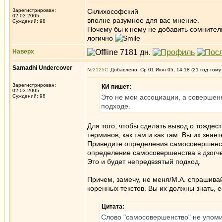
Зарегистрирован:
Склихософский
02.03.2005
вполне разумное для вас мнение.
Суждений: 98
Почему бы к нему не добавить сомнител
логично
Наверх
Samadhi Undercover
№
2125
Добавлено: Ср 01 Июн 05, 14:18 (21 год тому
Зарегистрирован:
КИ пишет:
02.03.2005
Суждений: 98
Это не мои ассоциации, а совершен
подходе.
Для того, чтобы сделать вывод о тожде
терминов, как там и как там. Вы их знае
Приведите определения самосовершенства
определение самосовершенства в дзогчен
Это и будет непредвзятый подход.
Причем, замечу, не меня/М.А. спрашивайт
коренных текстов. Вы их должны знать, 
Цитата:
Слово "самосовершенство" не упомин