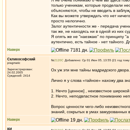
Я не очень понимаю о чем вы здесь гов
только ученикам, которые проделали не
объясняются, чтобы не вводить в заблуж
Как вы можете утверждать что нет ничег
просто нелогично.
Залог аутентичности же - передача уче
так же, не находясь ни в одной из них суд
Я опять же не "наезжаю" по принципу "а 
аутентично, есть тайное - нет тайного. 
Наверх
Склихософский
№
2120
Добавлено: Ср 01 Июн 05, 13:55 (21 год тому
pragmatic
Зарегистрирован:
Ох уж эти мне тайны мадридского двор
24.02.2005
Суждений: 2414
Лично я у слова «тайное» нахожу два зн
1. Нечто [ценное] , неизвестное широко
2. Нечто, неподвластное пониманию неп
Вопрос ценности чего-либо неизвестного
знаний, сокрытых в умах замурованных 
Наверх
КИ