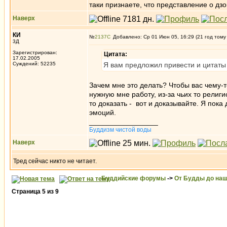
таки признаете, что представление о дзо
Наверх
КИ
№
2137
Добавлено: Ср 01 Июн 05, 16:29 (21 год тому
3Д
Зарегистрирован:
Цитата:
17.02.2005
Суждений: 52235
Я вам предложил привести и цитаты 
Зачем мне это делать? Чтобы вас чему-то
нужную мне работу, из-за чьих то религ
то доказать - вот и доказывайте. Я пока
эмоций.
_________________
Буддизм чистой воды
Наверх
Тред сейчас никто не читает.
Буддийские форумы
->
От Будды до наш
Страница
5
из
9