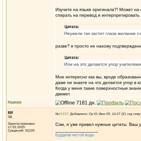
Изучите на языке оригинала?! Может на
спирать на перевод и интерпретировать
Цитата:
Неужели так застит глаза желание с
разве? я просто не нахожу подтвержде
Цитата:
Или на это делается упор учителям
Мне интересно как вы, вроде образованн
даже не знаете на что делается упор в 
Когда у меня такие поверхностные знани
движет.
Наверх
КИ
№
2127
Добавлено: Ср 01 Июн 05, 14:27 (21 год тому
3Д
Зарегистрирован:
Сэм, я уже привел нужные цитаты. Ваш у
17.02.2005
_________________
Суждений: 52235
Буддизм чистой воды