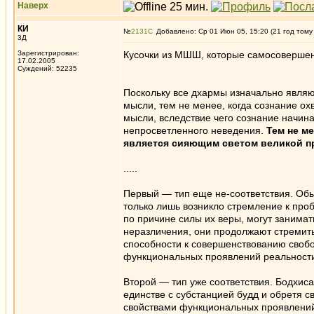
Наверх
КИ
№
2131
Добавлено: Ср 01 Июн 05, 15:20 (21 год тому
3Д
Зарегистрирован:
Кусочки из МШШ, которые самосовершен
17.02.2005
Суждений: 52235
Поскольку все дхармы изначально являю
мысли, тем не менее, когда сознание о
мысли, вследствие чего сознание начина
непросветленного неведения.
Тем не м
является сияющим светом великой п
.....
Первый — тип еще не-соответствия. Обы
только лишь возникло стремление к про
по причине силы их веры, могут занимат
неразличения, они продолжают стремить
способности к совершенствованию свобо
функциональных проявлений реальност
Второй — тип уже соответствия. Бодхис
единстве с субстанцией будд и обретя 
свойствами функциональных проявлений 