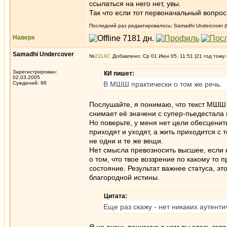
ссылаться на него нет, увы.
Так что если тот первоначальный вопрос 
Последний раз редактировалось: Samadhi Undercover (С
Наверх
Samadhi Undercover
№
2114
Добавлено: Ср 01 Июн 05, 11:51 (21 год тому
Зарегистрирован:
КИ пишет:
02.03.2005
Суждений: 98
В МШШ практически о том же речь.
Послушайте, я понимаю, что текст МШШ в
снимает её значени с супер-пьедестала 
Но поверьте, у меня нет цели обесценит
приходят и уходят, а жить приходится с
не одни и те же вещи.
Нет смысла превозносить высшее, если 
о том, что твое воззрение по какому то
состояние. Результат важнее статуса, э
благородной истины.
Цитата:
Еще раз скажу - нет никаких аутент