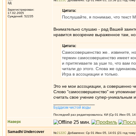
№
2121
Добавлено: Ср 01 Июн 05, 13:58 (21 год тому
3Д
Зарегистрирован:
Цитата:
17.02.2005
Суждений: 52235
Послушайте, я понимаю, что текст 
Внимательно слушаю - рад Вашей заинт
нравится воозрение выраженное там, но 
Цитата:
Самосовершенство же.. извините, но 
термин самосовершенство имеет кон
и притягиваете за уши то, что вам п
читали до этого. Слова же одинаков
Игра в ассоциации и только.
Это не мои ассоциации, а совершенно ч
Слово "самосовершенство" не упоминаетс
считать свое учение супер-уникальным и
_________________
Буддизм чистой воды
Последний раз редактировалось: КИ (Ср 01 Июн 05, 14:
Наверх
Samadhi Undercover
№
2122
Добавлено: Ср 01 Июн 05, 14:01 (21 год тому