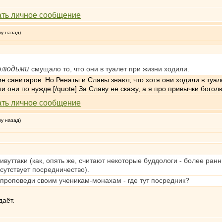
му назад)
олюдьми
смущало то, что они в туалет при жизни ходили.
е санитаров. Но Ренаты и Славы знают, что хотя они ходили в туал
ли они по нужде.[/quote] За Славу не скажу, а я про привычки бого
му назад)
уттаки (как, опять же, считают некоторые буддологи - более ранни
сутствует посредничество).
 проповеди своим ученикам-монахам - где тут посредник?
даёт.