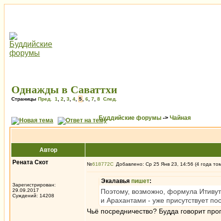
Однажды в Саваттхи
Страницы
Пред.
1
,
2
,
3
,
4
,
5
,
6
,
7
,
8
След.
Буддийские форумы
->
Чайная
Автор
Рената Скот
№
618772
Добавлено: Ср 25 Янв 23, 14:56 (4 года то
Экалавья
пишет
:
Зарегистрирован:
29.09.2017
Поэтому, возможно, формула Итивутта
Суждений: 14208
и Арахантами - уже присутствует по
Чьё посредничество? Будда говорит про