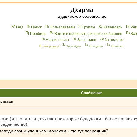
Дхарма
Буддийское сообщество
FAQ
Поиск
Пользователи
Группы
Календарь
Peг
Профиль
Войти и проверить личные сообщения
Вхo
Новые посты
За сегодня
За неделю
В этом разделе:
За сегодня
За неделю
За месяц
Сообщение
му назад)
ки (как, опять же, считают некоторые буддологи - более ранних су
средничество).
поведи своим ученикам-монахам - где тут посредник?