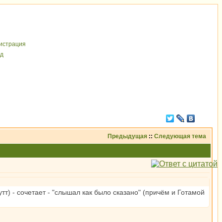
иcтрaция
д
Предыдущая
::
Следующая тема
тт) - сочетает - "слышал как было сказано" (причём и Готамой