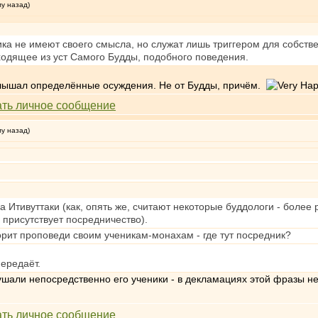
му назад)
ка не имеют своего смысла, но служат лишь триггером для собств
сходящее из уст Самого Будды, подобного поведения.
к слышал определённые осуждения. Не от Будды, причём.
му назад)
Итивуттаки (как, опять же, считают некоторые буддологи - более р
 присутствует посредничество).
рит проповеди своим ученикам-монахам - где тут посредник?
передаёт.
слушали непосредственно его ученики - в декламациях этой фразы н