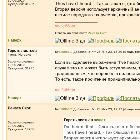
10.09.2010
Thus have I heard. - Так слышал я, (что 
Суждений: 31235
Вторая версия использует архаичный ан
в стиле народного творчества, прекрасн
_________________
нео-буддист
Ответы на этот пост:
Рената Скот
Наверх
Горсть листьев
№
618861
Добавлено: Чт 26 Янв 23, 16:30 (4 года то
Фикус, Историк
Зарегистрирован:
Если вы сделаете выражение "I've heard
10.09.2010
случае это не может быть вступлением, 
Суждений: 31235
традиционным, что перешёл в полность
То есть, такое прочтение принципиально
_________________
нео-буддист
Наверх
Рената Скот
№
618866
Добавлено: Чт 26 Янв 23, 17:17 (4 года то
Горсть листьев
пишет
:
Зарегистрирован:
29.09.2017
I've heard, that... Слышал я, что было 
Суждений: 14208
Thus have I heard. - Так слышал я, (
Вторая версия использует архаичны