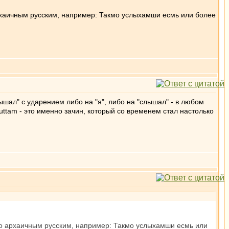
архаичным русским, например: Такмо услыхамши есмь или более
лышал" с ударением либо на "я", либо на "слышал" - в любом
ttam - это именно зачин, который со временем стал настолько
его архаичным русским, например: Такмо услыхамши есмь или