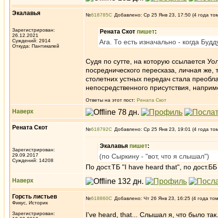
Экалавья
№
618785
Добавлено: Ср 25 Янв 23, 17:50 (4 года то
Зарегистрирован:
Рената Скот
пишет
:
26.12.2021
Суждений: 2914
Ага. То есть изначально - когда Бу
Откуда: Пантикапей
Судя по сутте, на которую ссылается Уол
посреднического пересказа, личная же, т
столетних устных передач стала преобла
непосредственного присутствия, наприм
Ответы на этот пост:
Рената Скот
Наверх
Рената Скот
№
618792
Добавлено: Ср 25 Янв 23, 19:01 (4 года то
Экалавья
пишет
:
Зарегистрирован:
29.09.2017
(по Сыркину - "вот, что я слышал")
Суждений: 14208
По дост.ТБ "I have heard that", по дост.
Наверх
Горсть листьев
№
618860
Добавлено: Чт 26 Янв 23, 16:25 (4 года то
Фикус, Историк
Зарегистрирован:
I've heard, that... Слышал я, что было так.