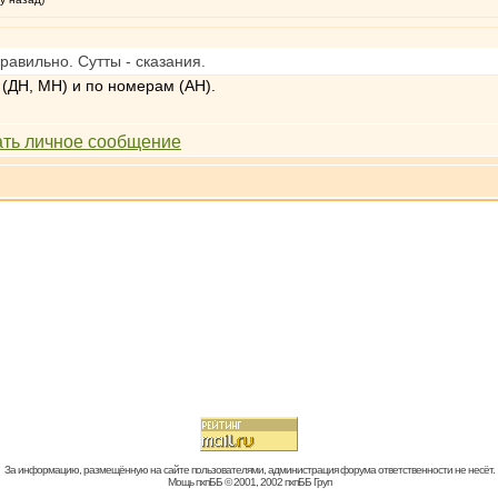
равильно. Сутты - сказания.
 (ДН, МН) и по номерам (АН).
За информацию, размещённую на сайте пользователями, администрация форума ответственности не несёт.
Мощь пхпББ © 2001, 2002 пхпББ Груп