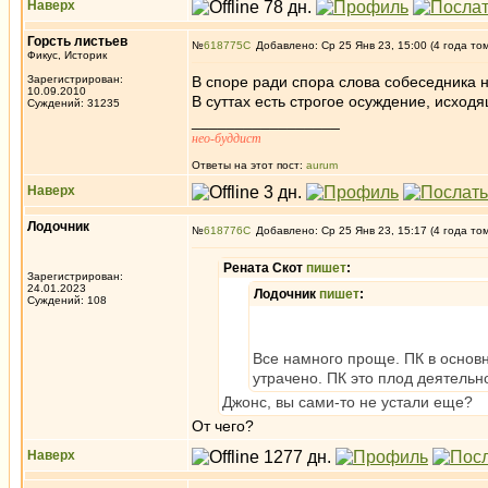
Наверх
Горсть листьев
№
618775
Добавлено: Ср 25 Янв 23, 15:00 (4 года то
Фикус, Историк
Зарегистрирован:
В споре ради спора слова собеседника 
10.09.2010
В суттах есть строгое осуждение, исход
Суждений: 31235
_________________
нео-буддист
Ответы на этот пост:
aurum
Наверх
Лодочник
№
618776
Добавлено: Ср 25 Янв 23, 15:17 (4 года то
Рената Скот
пишет
:
Зарегистрирован:
24.01.2023
Лодочник
пишет
:
Суждений: 108
Все намного проще. ПК в основн
утрачено. ПК это плод деятельн
Джонс, вы сами-то не устали еще?
От чего?
Наверх