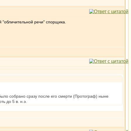
й "обличительной речи" спорщика.
было собрано сразу после его смерти (Протограф) ныне
ь до 5 в. н.э.