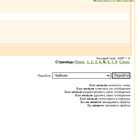
Часовой пояс: GMT + 4
Страницы
Пред.
1
,
2
,
3
,
4
,
5
,
6
,
7
,
8
След.
Перейти:
Вам
нельзя
начинать темы
Вам
нельзя
отвечать на сообщения
Вам
нельзя
редактировать свои сообщения
Вам
нельзя
удалять свои сообщения
Вам
нельзя
голосовать в опросах
Вы
не можете
вкладывать файлы
Вы
можете
скачивать файлы