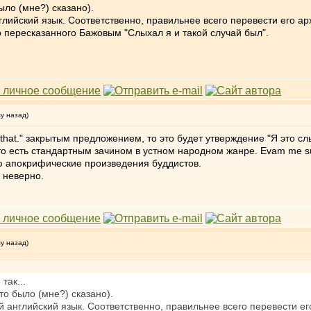
было (мне?) сказано).
глийский язык. Соответственно, правильнее всего перевести его 
о пересказанного Бажовым "Слыхал я и такой случай был".
му назад)
 that." закрытым предложением, то это будет утверждение "Я это с
то есть стандартным зачином в устном народном жанре. Evam me su
ю апокрифические произведения буддистов.
 неверно.
му назад)
так...
что было (мне?) сказано).
й английский язык. Соответственно, правильнее всего перевести 