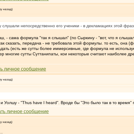
му назад)
дду слушали непосредственно его ученики - в декламациях этой фра
ш, - сама формула "так я слышал" (по Сыркину - "вот, что я слыша
ак сказать, передача - не требовала этой формулы. то есть, она (
дать (есть же сутты более иммерсивные, где формула не используе
ер многие сутты Суттанипаты, кои некоторые считают наиболее др
му назад)
ББ и Уолшу - "Thus have I heard". Вроде бы "Это было так в то время
му назад)
..