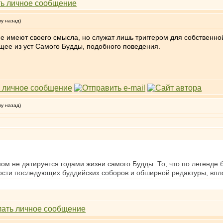
му назад)
не имеют своего смысла, но служат лишь триггером для собственно
ящее из уст Самого Будды, подобного поведения.
му назад)
ом не датируется годами жизни самого Будды. То, что по легенде 
ости последующих буддийских соборов и обширной редактуры, вплот