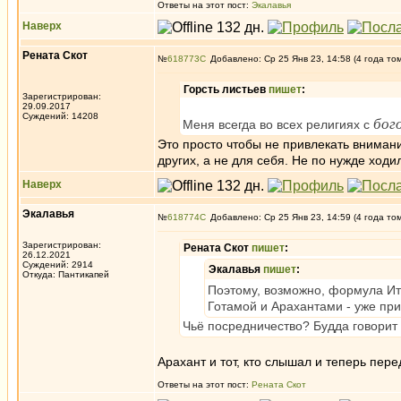
Ответы на этот пост:
Экалавья
Наверх
Рената Скот
№
618773
Добавлено: Ср 25 Янв 23, 14:58 (4 года то
Горсть листьев
пишет
:
Зарегистрирован:
29.09.2017
Суждений: 14208
бог
Меня всегда во всех религиях с
Это просто чтобы не привлекать внимани
других, а не для себя. Не по нужде ходи
Наверх
Экалавья
№
618774
Добавлено: Ср 25 Янв 23, 14:59 (4 года то
Зарегистрирован:
Рената Скот
пишет
:
26.12.2021
Суждений: 2914
Экалавья
пишет
:
Откуда: Пантикапей
Поэтому, возможно, формула Итив
Готамой и Арахантами - уже при
Чьё посредничество? Будда говорит
Арахант и тот, кто слышал и теперь пере
Ответы на этот пост:
Рената Скот