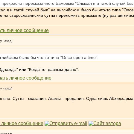
, прекрасно пересказанного Бажовым "Слыхал я и такой случай был
 я и такой случай был" на английском было бы что-то типа "Once u
е на старославянский сутты переложить прикажете (ну раз англий
му назад)
глийском было бы что-то типа "Once upon a time".
 "Однажды" или "Когда-то, давным-давно".
му назад)
льно. Сутты - сказания. Агамы - предания. Одна лишь Абхидхарма 
у назад)