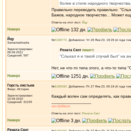
более в стиле народного творчества
Правильно переводить правильно. "Слыхал
Бажов, народное творчество... Может ещ
Ответы на этот пост:
Йцу
Наверх
Йцу
№
618877
Добавлено: Чт 26 Янв 23, 19:26 (4 года то
Samantabhadra
Зарегистрирован:
Рената Скот
пишет
:
08.09.2021
Суждений: 597
"Слыхал я и такой случай был" на ан
Нет, не что-то типа этого, а что-то типа
Наверх
Горсть листьев
№
618928
Добавлено: Пт 27 Янв 23, 00:19 (4 года то
Фикус, Историк
Зарегистрирован:
Каждый волен сам определять, как прави
10.09.2010
_________________
Суждений: 31235
нео-буддист
Ответы на этот пост:
Рената Скот
Наверх
Рената Скот
№
618949
Добавлено: Пт 27 Янв 23, 11:24 (4 года том