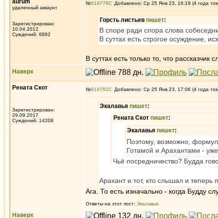
aurum
№
618778
Добавлено: Ср 25 Янв 23, 16:19 (4 года то
удаленный аккаунт
Горсть листьев
пишет
:
Зарегистрирован:
10.04.2012
В споре ради спора слова собеседни
Суждений: 6892
В суттах есть строгое осуждение, и
В суттах есть только то, что рассказчи
Наверх
Рената Скот
№
618782
Добавлено: Ср 25 Янв 23, 17:06 (4 года то
Экалавья
пишет
:
Зарегистрирован:
29.09.2017
Рената Скот
пишет
:
Суждений: 14208
Экалавья
пишет
:
Поэтому, возможно, формула 
Готамой и Арахантами - уже
Чьё посредничество? Будда гово
Арахант и тот, кто слышал и теперь 
Ага. То есть изначально - когда Будду 
Ответы на этот пост:
Экалавья
Наверх