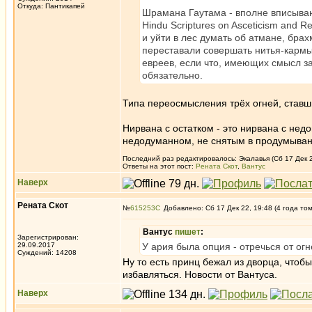
Откуда: Пантикапей
Шрамана Гаутама - вполне вписыва
Hindu Scriptures on Asceticism and 
и уйти в лес думать об атмане, брахм
переставали совершать нитья-кармы
евреев, если что, имеющих смысл зап
обязательно.
Типа переосмысления трёх огней, ставши
Нирвана с остатком - это нирвана с н
недодуманном, не снятым в продумыван
Последний раз редактировалось: Экалавья (Сб 17 Дек 2
Ответы на этот пост:
Рената Скот
,
Вантус
Наверх
Рената Скот
№
615253
Добавлено: Сб 17 Дек 22, 19:48 (4 года то
Вантус
пишет
:
Зарегистрирован:
29.09.2017
У ария была опция - отречься от огн
Суждений: 14208
Ну то есть принц бежал из дворца, чтобы
избавляться. Новости от Вантуса.
Наверх