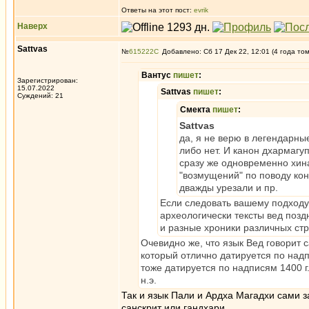
Ответы на этот пост:
evrik
Наверх
Sattvas
№
615222
Добавлено: Сб 17 Дек 22, 12:01 (4 года то
Вантус
пишет
:
Зарегистрирован:
15.07.2022
Sattvas
пишет
:
Суждений: 21
Смекта
пишет
:
Sattvas
да, я не верю в легендарны
либо нет. И канон дхармагу
сразу же одновременно хина
"возмущений" по поводу кон
дважды урезали и пр.
Если следовать вашему подходу,
археологически тексты вед позд
и разные хроники различных стр
Очевидно же, что язык Вед говорит с
который отлично датируется по надпи
тоже датируется по надписям 1400 г.
н.э.
Так и язык Пали и Ардха Магадхи сами з
санскрит или гандхари.