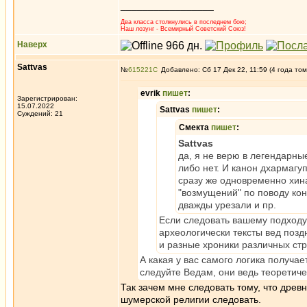
_________________
Два класса столкнулись в последнем бою;
Наш лозунг - Всемирный Советский Союз!
Наверх
Sattvas
№
615221
Добавлено: Сб 17 Дек 22, 11:59 (4 года том
evrik
пишет
:
Зарегистрирован:
15.07.2022
Sattvas
пишет
:
Суждений: 21
Смекта
пишет
:
Sattvas
да, я не верю в легендарны
либо нет. И канон дхармагу
сразу же одновременно хина
"возмущений" по поводу кон
дважды урезали и пр.
Если следовать вашему подходу,
археологически тексты вед позд
и разные хроники различных стр
А какая у вас самого логика получае
следуйте Ведам, они ведь теоретиче
Так зачем мне следовать тому, что древн
шумерской религии следовать.