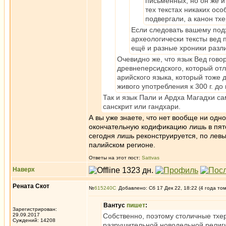
письменных, но он же и
тех текстах никаких ос
подвергали, а канон тх
Если следовать вашему подх
археологически тексты вед 
ещё и разные хроники разл
Очевидно же, что язык Вед говор
древнеперсидского, который отл
арийского языка, который тоже д
живого употребления к 300 г. до 
Так и язык Пали и Ардха Магадхи са
санскрит или гандхари.
А вы уже знаете, что нет вообще ни од
окончательную кодификацию лишь в пято
сегодня лишь реконструируется, по левы
палийском регионе.
Ответы на этот пост:
Sattvas
Наверх
Рената Скот
№
615240
Добавлено: Сб 17 Дек 22, 18:22 (4 года то
Вантус
пишет
:
Зарегистрирован:
29.09.2017
Собственно, поэтому столичные тхер
Суждений: 14208
разрушительной новодельной религи