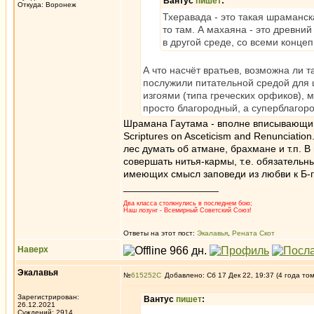
Вантус
пишет
:
Откуда: Воронеж
Тхеравада - это такая шраманс
то там. А махаяна - это древни
в другой среде, со всеми конце
А что насчёт вратьев, возможна ли 
послужили питательной средой для ш
изгоями (типа греческих орфиков),
просто благородный, а суперблагоро
Шрамана Гаутама - вполне вписывающий
Scriptures on Asceticism and Renunciatio
лес думать об атмане, брахмане и т.п. В
совершать нитья-кармы, т.е. обязательн
имеющих смысл заповеди из любви к Б-гу
_________________
Два класса столкнулись в последнем бою;
Наш лозунг - Всемирный Советский Союз!
Ответы на этот пост:
Экалавья
,
Рената Скот
Наверх
Экалавья
№
615252
Добавлено: Сб 17 Дек 22, 19:37 (4 года то
Зарегистрирован:
Вантус
пишет
:
26.12.2021
Суждений: 2914