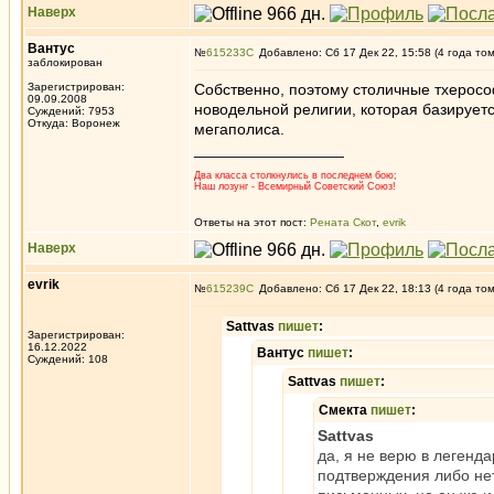
Наверх
Вантус
№
615233
Добавлено: Сб 17 Дек 22, 15:58 (4 года то
заблокирован
Зарегистрирован:
Собственно, поэтому столичные тхеросо
09.09.2008
новодельной религии, которая базируетс
Суждений: 7953
Откуда: Воронеж
мегаполиса.
_________________
Два класса столкнулись в последнем бою;
Наш лозунг - Всемирный Советский Союз!
Ответы на этот пост:
Рената Скот
,
evrik
Наверх
evrik
№
615239
Добавлено: Сб 17 Дек 22, 18:13 (4 года то
Sattvas
пишет
:
Зарегистрирован:
16.12.2022
Вантус
пишет
:
Суждений: 108
Sattvas
пишет
:
Смекта
пишет
:
Sattvas
да, я не верю в легенд
подтверждения либо нет