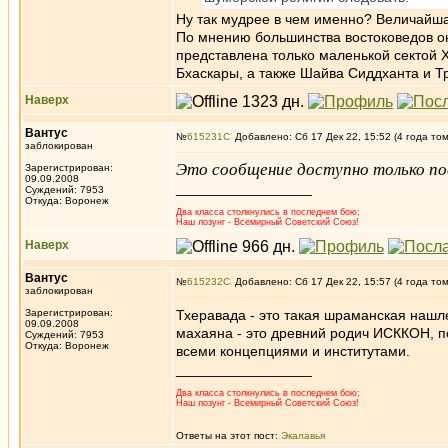
Ну так мудрее в чем именно? Величайшая
По мнению большинства востоковедов он
представлена только маленькой сектой 
Бхаскары, а также Шайва Сиддханта и Т
Наверх
Вантус
№
615231
Добавлено: Сб 17 Дек 22, 15:52 (4 года то
заблокирован
Это сообщение доступно только по
Зарегистрирован:
09.09.2008
_________________
Суждений: 7953
Откуда: Воронеж
Два класса столкнулись в последнем бою;
Наш лозунг - Всемирный Советский Союз!
Наверх
Вантус
№
615232
Добавлено: Сб 17 Дек 22, 15:57 (4 года то
заблокирован
Зарегистрирован:
Тхеравада - это такая шраманская нашл
09.09.2008
махаяна - это древний родич ИСККОН, по
Суждений: 7953
Откуда: Воронеж
всеми концепциями и институтами.
_________________
Два класса столкнулись в последнем бою;
Наш лозунг - Всемирный Советский Союз!
Ответы на этот пост:
Экалавья