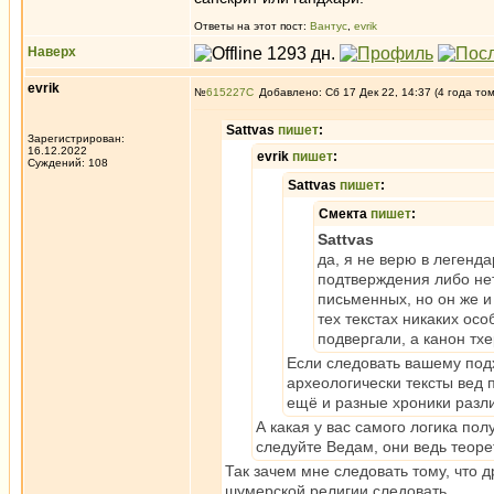
Ответы на этот пост:
Вантус
,
evrik
Наверх
evrik
№
615227
Добавлено: Сб 17 Дек 22, 14:37 (4 года то
Sattvas
пишет
:
Зарегистрирован:
16.12.2022
evrik
пишет
:
Суждений: 108
Sattvas
пишет
:
Смекта
пишет
:
Sattvas
да, я не верю в легенд
подтверждения либо нет
письменных, но он же и
тех текстах никаких ос
подвергали, а канон тх
Если следовать вашему подх
археологически тексты вед 
ещё и разные хроники разл
А какая у вас самого логика пол
следуйте Ведам, они ведь теоре
Так зачем мне следовать тому, что д
шумерской религии следовать.