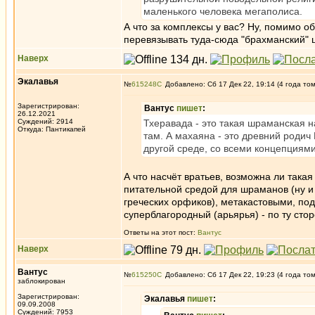
маленького человека мегаполиса.
А что за комплексы у вас? Ну, помимо 
перевязывать туда-сюда "брахманский" 
Наверх
Экалавья
№
615248
Добавлено: Сб 17 Дек 22, 19:14 (4 года то
Зарегистрирован:
Вантус
пишет
:
26.12.2021
Суждений: 2914
Тхеравада - это такая шраманская 
Откуда: Пантикапей
там. А махаяна - это древний родич
другой среде, со всеми концепциями
А что насчёт вратьев, возможна ли така
питательной средой для шраманов (ну и 
греческих орфиков), метакастовыми, по
суперблагородный (арьярья) - по ту сто
Ответы на этот пост:
Вантус
Наверх
Вантус
№
615250
Добавлено: Сб 17 Дек 22, 19:23 (4 года то
заблокирован
Зарегистрирован:
Экалавья
пишет
:
09.09.2008
Суждений: 7953