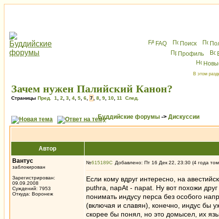
FAQ
Поиск
По
Профиль
Новы
В этом разд
Зачем нужен Палийский Канон?
Страницы
Пред.
1
,
2
,
3
,
4
,
5
,
6
,
7
,
8
,
9
,
10
,
11
След.
Буддийские форумы
->
Дискуссии
Автор
Вантус
№
615189
Добавлено: Пт 16 Дек 22, 23:30 (4 года том
заблокирован
Зарегистрирован:
Если кому вдруг интересно, на авестийско
09.09.2008
puthra, napAt - napat. Ну вот похожи др
Суждений: 7953
Откуда: Воронеж
понимать индусу перса без особого нап
(включая и славян), конечно, индус бы у
скорее бы понял, но это домысел, их яз