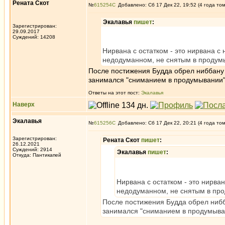
Рената Скот
№
615254
Добавлено: Сб 17 Дек 22, 19:52 (4 года то
Экалавья
пишет
:
Зарегистрирован:
29.09.2017
Суждений: 14208
Нирвана с остатком - это нирвана 
недодуманном, не снятым в продум
После постижения Будда обрел ниббану с
занимался "сниманием в продумывании" 
Ответы на этот пост:
Экалавья
Наверх
Экалавья
№
615256
Добавлено: Сб 17 Дек 22, 20:21 (4 года то
Зарегистрирован:
Рената Скот
пишет
:
26.12.2021
Суждений: 2914
Экалавья
пишет
:
Откуда: Пантикапей
Нирвана с остатком - это нирв
недодуманном, не снятым в пр
После постижения Будда обрел нибба
занимался "сниманием в продумыван