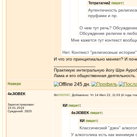
Тотратагни2
пишет
:
Аутентичность религиоз
пруфами и пр.
О чем тут речь? Обсуждение
Обсуждение религии в любо
Мне кажется тут контекст вообщ
Нет. Контекст "религиозные истории"
И что это принципиально меняет? И по
_________________
Практикую интегральную йогу Шри Ауроб
Лама и его общественная деятельность.
Наверх
4eJIOBEK
№
606059
Добавлено: Чт 14 Июл 22, 11:03 (4 года то
Зарегистрирован:
КИ
пишет
:
15.01.2019
Суждений: 2820
4eJIOBEK
пишет
:
КИ
пишет
:
Классический "дзен" алкогол
У алкоголика есть как минимум 