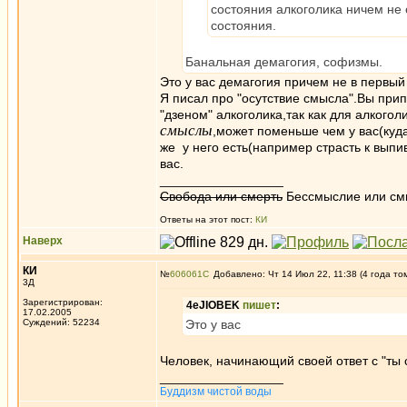
состояния алкоголика ничем не 
состояния.
Банальная демагогия, софизмы.
Это у вас демагогия причем не в первый
Я писал про "осутствие смысла".Вы прип
"дзеном" алкоголика,так как для алкогол
смыслы
,может поменьше чем у вас(куд
же у него есть(например страсть к вып
вас.
_________________
Свобода или смерть
Бессмыслие или см
Ответы на этот пост:
КИ
Наверх
КИ
№
606061
Добавлено: Чт 14 Июл 22, 11:38 (4 года то
3Д
Зарегистрирован:
4eJIOBEK
пишет
:
17.02.2005
Суждений: 52234
Это у вас
Человек, начинающий своей ответ с "ты 
_________________
Буддизм чистой воды