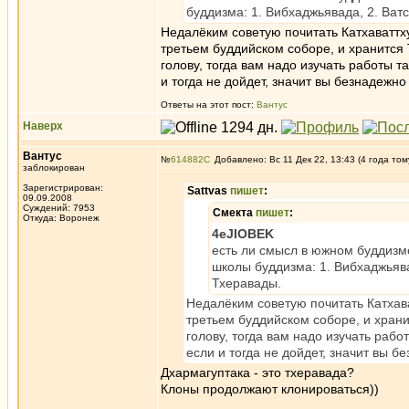
буддизма: 1. Вибхаджьявада, 2. Ватс
Недалёким советую почитать Катхаваттх
третьем буддийском соборе, и хранится
голову, тогда вам надо изучать работы т
и тогда не дойдет, значит вы безнадежно
Ответы на этот пост:
Вантус
Наверх
Вантус
№
614882
Добавлено: Вс 11 Дек 22, 13:43 (4 года том
заблокирован
Зарегистрирован:
Sattvas
пишет
:
09.09.2008
Суждений: 7953
Смекта
пишет
:
Откуда: Воронеж
4eJIOBEK
есть ли смысл в южном буддизме
школы буддизма: 1. Вибхаджьявад
Тхеравады.
Недалёким советую почитать Катхав
третьем буддийском соборе, и храни
голову, тогда вам надо изучать рабо
если и тогда не дойдет, значит вы б
Дхармагуптака - это тхеравада?
Клоны продолжают клонироваться))
_________________