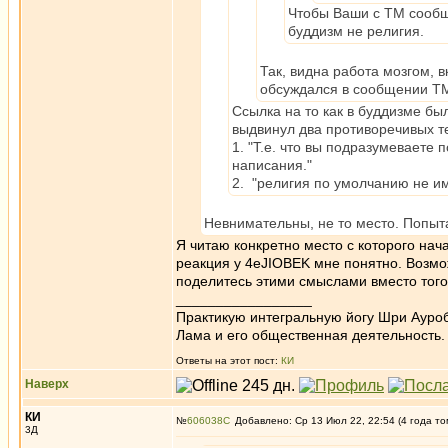
Чтобы Ваши с ТМ сообщ
буддизм не религия.
Так, видна работа мозгом, 
обсуждался в сообщении Т
Ссылка на то как в буддизме бы
выдвинул два противоречивых т
1. "Т.е. что вы подразумеваете 
написания."
2. "религия по умолчанию не им
Невнимательны, не то место. Попыт
Я читаю конкретно место с которого на
реакция у 4eJIOBEK мне понятно. Возмож
поделитесь этими смыслами вместо того 
_________________
Практикую интегральную йогу Шри Ауроб
Лама и его общественная деятельность.
Ответы на этот пост:
КИ
Наверх
КИ
№
606038
Добавлено: Ср 13 Июл 22, 22:54 (4 года то
3Д