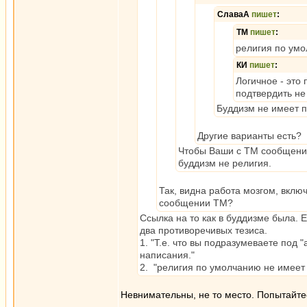
СлаваА
пишет
:
ТМ
пишет
:
религия по умо
КИ
пишет
:
Логичное - это
подтвердить не
Буддизм не имеет
Другие варианты есть?
Чтобы Ваши с ТМ сообщения
буддизм не религия.
Так, видна работа мозгом, вклю
сообщении ТМ?
Ссылка на то как в буддизме была. 
два противоречивых тезиса.
1. "Т.е. что вы подразумеваете под 
написания."
2. "религия по умолчанию не имеет 
Невнимательны, не то место. Попытайте