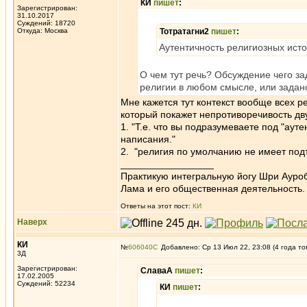
КИ
пишет
:
Зарегистрирован:
31.10.2017
Суждений: 18720
Откуда: Москва
Тотратагни2
пишет
:
Аутентичность религиозных исто
О чем тут речь? Обсуждение чего з
религии в любом смысле, или задан
Мне кажется тут контекст вообще всех р
который покажет непротиворечивость д
1. "Т.е. что вы подразумеваете под "аут
написания."
2. "религия по умолчанию не имеет под
_________________
Практикую интегральную йогу Шри Ауроб
Лама и его общественная деятельность.
Ответы на этот пост:
КИ
Наверх
КИ
№
606040
Добавлено: Ср 13 Июл 22, 23:08 (4 года то
3Д
Зарегистрирован:
СлаваА
пишет
:
17.02.2005
Суждений: 52234
КИ
пишет
: