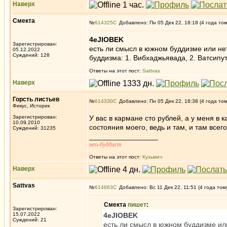
Наверх
Смекта
№
614325
Добавлено: Пн 05 Дек 22, 18:18 (4 года то
4eJIOBEK
Зарегистрирован:
есть ли смысл в южном буддизме или нет
05.12.2022
Суждений: 128
буддизма: 1. Вибхаджьявада, 2. Ватсипут
Ответы на этот пост:
Sattvas
Наверх
Горсть листьев
№
614330
Добавлено: Пн 05 Дек 22, 18:38 (4 года то
Фикус, Историк
Зарегистрирован:
У вас в кармане сто рублей, а у меня в
10.09.2010
состояния моего, ведь и там, и там все
Суждений: 31235
_________________
нео-буддист
Ответы на этот пост:
Кузьмич
Наверх
Sattvas
№
614863
Добавлено: Вс 11 Дек 22, 11:51 (4 года том
Смекта
пишет
:
Зарегистрирован:
15.07.2022
4eJIOBEK
Суждений: 21
есть ли смысл в южном буддизме или