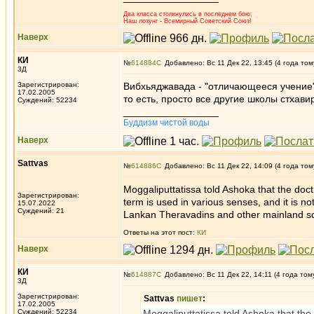
Два класса столкнулись в последнем бою;
Наш лозунг - Всемирный Советский Союз!
Наверх
КИ
№
614884
Добавлено: Вс 11 Дек 22, 13:45 (4 года том
3Д
Зарегистрирован:
Вибхьяджавада - "отличающееся учение" 
17.02.2005
то есть, просто все другие школы стхав
Суждений: 52234
_________________
Буддизм чистой воды
Наверх
Sattvas
№
614886
Добавлено: Вс 11 Дек 22, 14:09 (4 года том
Moggaliputtatissa told Ashoka that the doct
Зарегистрирован:
term is used in various senses, and it is not
15.07.2022
Суждений: 21
Lankan Theravadins and other mainland sch
Ответы на этот пост:
КИ
Наверх
КИ
№
614887
Добавлено: Вс 11 Дек 22, 14:11 (4 года том
3Д
Зарегистрирован:
Sattvas
пишет
:
17.02.2005
Суждений: 52234
Moggaliputtatissa told Ashoka that the