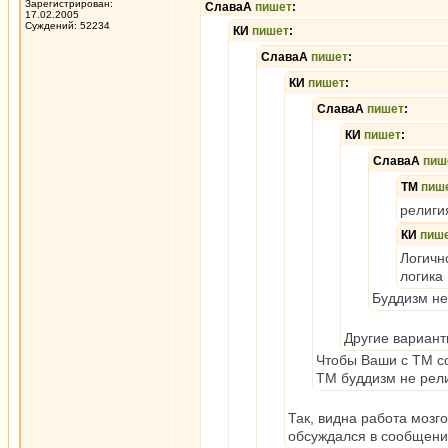
Зарегистрирован:
СлаваА
пишет
:
17.02.2005
Суждений: 52234
КИ
пишет
:
СлаваА
пишет
:
КИ
пишет
:
СлаваА
пишет
:
КИ
пишет
:
СлаваА
пиш
ТМ
пиш
религи
КИ
пиш
Логичн
логика
Буддизм н
Другие вариант
Чтобы Ваши с ТМ с
ТМ буддизм не рели
Так, видна работа мозг
обсуждался в сообщен