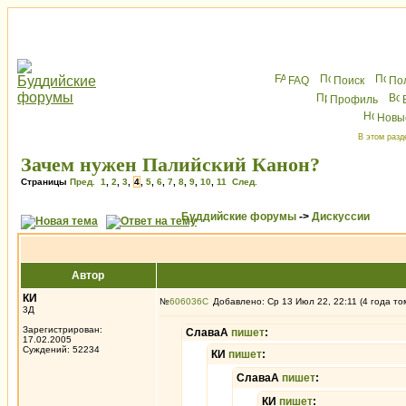
FAQ
Поиск
По
Профиль
Новы
В этом разд
Зачем нужен Палийский Канон?
Страницы
Пред.
1
,
2
,
3
,
4
,
5
,
6
,
7
,
8
,
9
,
10
,
11
След.
Буддийские форумы
->
Дискуссии
Автор
КИ
№
606036
Добавлено: Ср 13 Июл 22, 22:11 (4 года то
3Д
Зарегистрирован:
СлаваА
пишет
:
17.02.2005
Суждений: 52234
КИ
пишет
:
СлаваА
пишет
:
КИ
пишет
: