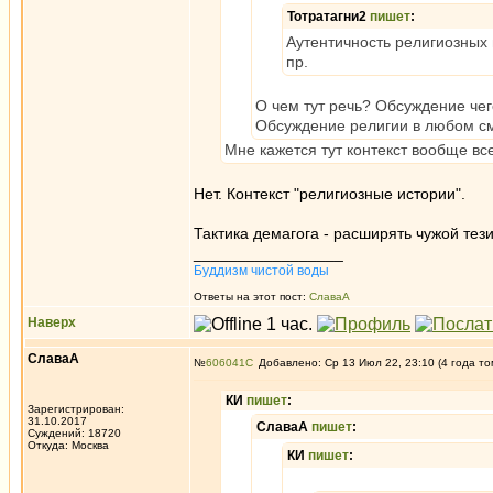
Тотратагни2
пишет
:
Аутентичность религиозных 
пр.
О чем тут речь? Обсуждение че
Обсуждение религии в любом см
Мне кажется тут контекст вообще вс
Нет. Контекст "религиозные истории".
Тактика демагога - расширять чужой тези
_________________
Буддизм чистой воды
Ответы на этот пост:
СлаваА
Наверх
СлаваА
№
606041
Добавлено: Ср 13 Июл 22, 23:10 (4 года то
КИ
пишет
:
Зарегистрирован:
31.10.2017
СлаваА
пишет
:
Суждений: 18720
Откуда: Москва
КИ
пишет
: