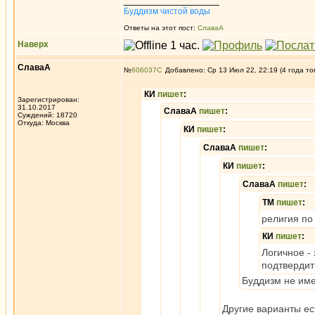
_________________
Буддизм чистой воды
Ответы на этот пост:
СлаваА
Наверх
СлаваА
№
606037
Добавлено: Ср 13 Июл 22, 22:19 (4 года то
КИ
пишет
:
Зарегистрирован:
31.10.2017
СлаваА
пишет
:
Суждений: 18720
Откуда: Москва
КИ
пишет
:
СлаваА
пишет
:
КИ
пишет
:
СлаваА
пишет
:
ТМ
пишет
:
религия по
КИ
пишет
:
Логичное -
подтвердит
Буддизм не им
Другие варианты ес