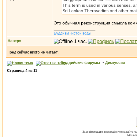
This term is used in various senses, and
Sri Lankan Theravadins and other main
Это обычная реконструкция смысла ком
_________________
Буддизм чистой воды
Наверх
Тред сейчас никто не читает.
Буддийские форумы
->
Дискуссии
Страница
4
из
11
За информацию, размещённую на сайте пол
Мощь пх