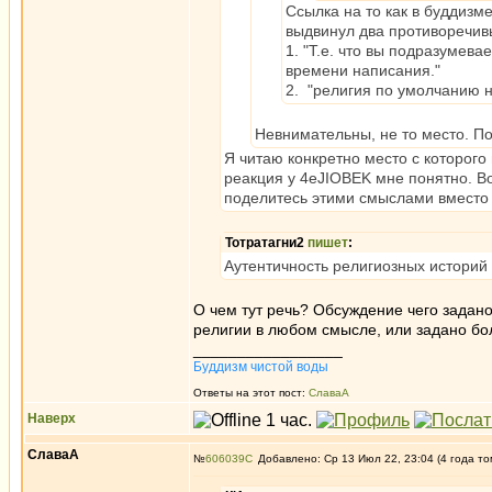
Ссылка на то как в буддизм
выдвинул два противоречивы
1. "Т.е. что вы подразумева
времени написания."
2. "религия по умолчанию н
Невнимательны, не то место. П
Я читаю конкретно место с которого
реакция у 4eJIOBEK мне понятно. Во
поделитесь этими смыслами вместо т
Тотратагни2
пишет
:
Аутентичность религиозных историй 
О чем тут речь? Обсуждение чего задан
религии в любом смысле, или задано бо
_________________
Буддизм чистой воды
Ответы на этот пост:
СлаваА
Наверх
СлаваА
№
606039
Добавлено: Ср 13 Июл 22, 23:04 (4 года то