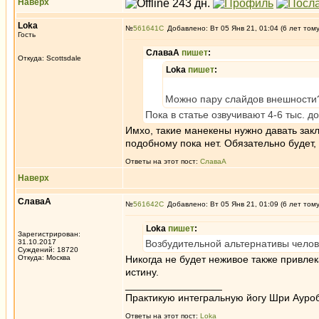
Наверх
Loka
№
561641
Добавлено: Вт 05 Янв 21, 01:04 (6 лет том
Гость
СлаваА
пишет
:
Откуда: Scottsdale
Loka
пишет
:
Можно пару слайдов внешности
Пока в статье озвучивают 4-6 тыс. д
Имхо, такие манекены нужно давать зак
подобному пока нет. Обязательно будет, 
Ответы на этот пост:
СлаваА
Наверх
СлаваА
№
561642
Добавлено: Вт 05 Янв 21, 01:09 (6 лет том
Loka
пишет
:
Зарегистрирован:
31.10.2017
Возбудительной альтернативы челове
Суждений: 18720
Откуда: Москва
Никогда не будет неживое также привле
истину.
_________________
Практикую интегральную йогу Шри Ауроб
Ответы на этот пост:
Loka