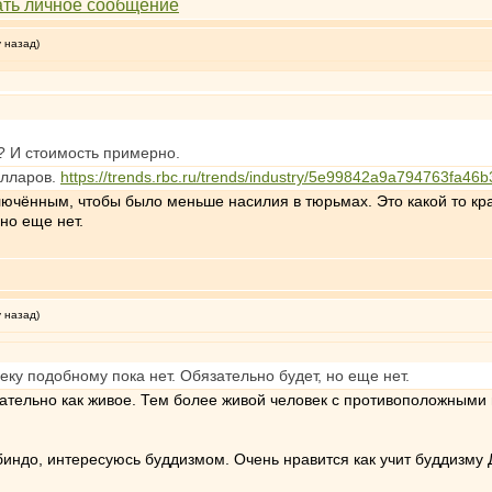
у назад)
? И стоимость примерно.
олларов.
https://trends.rbc.ru/trends/industry/5e99842a9a794763fa46
лючённым, чтобы было меньше насилия в тюрьмах. Это какой то кр
но еще нет.
у назад)
ку подобному пока нет. Обязательно будет, но еще нет.
кательно как живое. Тем более живой человек с противоположными
индо, интересуюсь буддизмом. Очень нравится как учит буддизму 