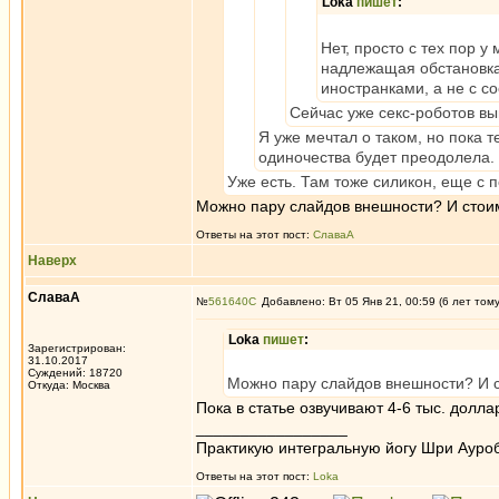
Loka
пишет
:
Нет, просто с тех пор 
надлежащая обстановка,
иностранками, а не с со
Сейчас уже секс-роботов вып
Я уже мечтал о таком, но пока 
одиночества будет преодолела.
Уже есть. Там тоже силикон, еще с п
Можно пару слайдов внешности? И стои
Ответы на этот пост:
СлаваА
Наверх
СлаваА
№
561640
Добавлено: Вт 05 Янв 21, 00:59 (6 лет том
Loka
пишет
:
Зарегистрирован:
31.10.2017
Суждений: 18720
Можно пару слайдов внешности? И 
Откуда: Москва
Пока в статье озвучивают 4-6 тыс. долла
_________________
Практикую интегральную йогу Шри Ауроб
Ответы на этот пост:
Loka