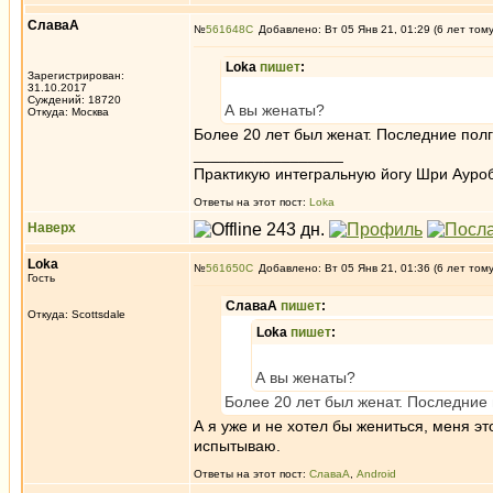
СлаваА
№
561648
Добавлено: Вт 05 Янв 21, 01:29 (6 лет том
Loka
пишет
:
Зарегистрирован:
31.10.2017
Суждений: 18720
А вы женаты?
Откуда: Москва
Более 20 лет был женат. Последние пол
_________________
Практикую интегральную йогу Шри Ауроб
Ответы на этот пост:
Loka
Наверх
Loka
№
561650
Добавлено: Вт 05 Янв 21, 01:36 (6 лет том
Гость
СлаваА
пишет
:
Откуда: Scottsdale
Loka
пишет
:
А вы женаты?
Более 20 лет был женат. Последние
А я уже и не хотел бы жениться, меня э
испытываю.
Ответы на этот пост:
СлаваА
,
Android