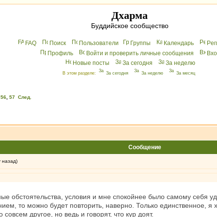
Дхарма
Буддийское сообщество
FAQ
Поиск
Пользователи
Группы
Календарь
Peг
Профиль
Войти и проверить личные сообщения
Вхo
Новые посты
За сегодня
За неделю
В этом разделе:
За сегодня
За неделю
За месяц
,
56
,
57
След.
Сообщение
у назад)
иные обстоятельства, условия и мне спокойнее было самому себя 
ем, то можно будет повторить, наверно. Только единственное, я х
 совсем другое, но ведь и говорят, что кур доят.