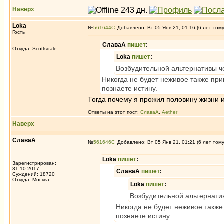
Наверх
Loka
№
561644
Добавлено: Вт 05 Янв 21, 01:16 (6 лет том
Гость
СлаваА
пишет
:
Откуда: Scottsdale
Loka
пишет
:
Возбудительной альтернативы че
Никогда не будет неживое также пр
познаете истину.
Тогда почему я прожил половину жизни 
Ответы на этот пост:
СлаваА
,
Aether
Наверх
СлаваА
№
561646
Добавлено: Вт 05 Янв 21, 01:21 (6 лет том
Loka
пишет
:
Зарегистрирован:
31.10.2017
СлаваА
пишет
:
Суждений: 18720
Откуда: Москва
Loka
пишет
:
Возбудительной альтернатив
Никогда не будет неживое такж
познаете истину.