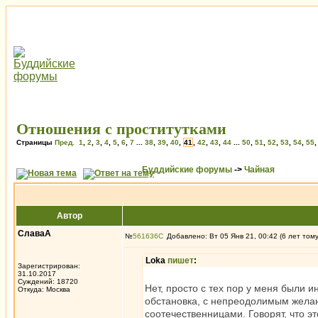
Отношения с проститутками
Страницы
Пред.
1
,
2
,
3
,
4
,
5
,
6
,
7
...
38
,
39
,
40
,
41
,
42
,
43
,
44
...
50
,
51
,
52
,
53
,
54
,
55
Буддийские форумы
->
Чайная
Автор
СлаваА
№
561636
Добавлено: Вт 05 Янв 21, 00:42 (6 лет том
Loka
пишет
:
Зарегистрирован:
31.10.2017
Суждений: 18720
Нет, просто с тех пор у меня были 
Откуда: Москва
обстановка, с непреодолимым желани
соотечественницами. Говорят, что это