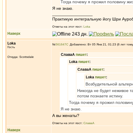
Тогда почему я прожил половину жи
Я не знаю.
_________________
Практикую интегральную йогу Шри Ауроб
Ответы на этот пост:
Loka
Наверх
Loka
№
561647
Добавлено: Вт 05 Янв 21, 01:23 (6 лет том
Гость
СлаваА
пишет
:
Откуда: Scottsdale
Loka
пишет
:
СлаваА
пишет
:
Loka
пишет
:
Возбудительной альтерн
Никогда не будет неживое 
потом познаете истину.
Тогда почему я прожил половин
Я не знаю.
А вы женаты?
Ответы на этот пост:
СлаваА
Наверх