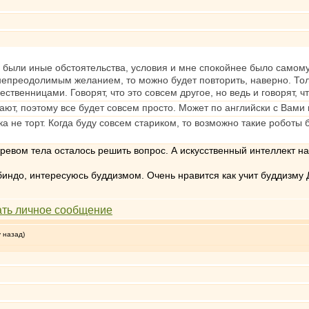
ня были иные обстоятельства, условия и мне спокойнее было самому
епреодолимым желанием, то можно будет повторить, наверно. Толь
ственницами. Говорят, что это совсем другое, но ведь и говорят, чт
ют, поэтому все будет совсем просто. Может по английски с Вами г
ика не торт. Когда буду совсем стариком, то возможно такие робот
ревом тела осталось решить вопрос. А искусственный интеллект на 
индо, интересуюсь буддизмом. Очень нравится как учит буддизму 
у назад)