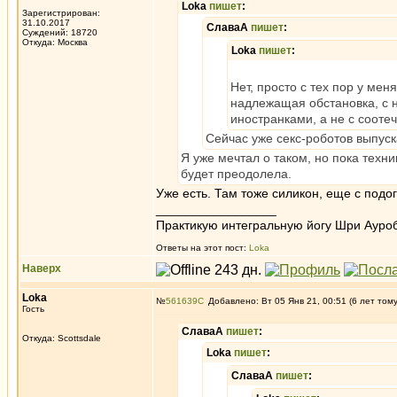
Loka
пишет
:
Зарегистрирован:
31.10.2017
СлаваА
пишет
:
Суждений: 18720
Откуда: Москва
Loka
пишет
:
Нет, просто с тех пор у ме
надлежащая обстановка, с н
иностранками, а не с соотече
Сейчас уже секс-роботов выпуска
Я уже мечтал о таком, но пока техн
будет преодолела.
Уже есть. Там тоже силикон, еще с подог
_________________
Практикую интегральную йогу Шри Ауроб
Ответы на этот пост:
Loka
Наверх
Loka
№
561639
Добавлено: Вт 05 Янв 21, 00:51 (6 лет том
Гость
СлаваА
пишет
:
Откуда: Scottsdale
Loka
пишет
:
СлаваА
пишет
: