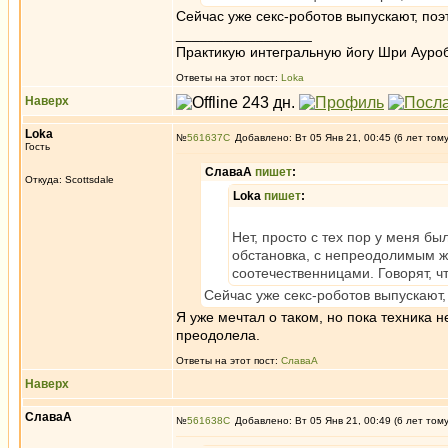
Сейчас уже секс-роботов выпускают, поэт
_________________
Практикую интегральную йогу Шри Ауроб
Ответы на этот пост:
Loka
Наверх
Loka
№
561637
Добавлено: Вт 05 Янв 21, 00:45 (6 лет том
Гость
СлаваА
пишет
:
Откуда: Scottsdale
Loka
пишет
:
Нет, просто с тех пор у меня б
обстановка, с непреодолимым же
соотечественницами. Говорят, что
Сейчас уже секс-роботов выпускают, 
Я уже мечтал о таком, но пока техника 
преодолела.
Ответы на этот пост:
СлаваА
Наверх
СлаваА
№
561638
Добавлено: Вт 05 Янв 21, 00:49 (6 лет том