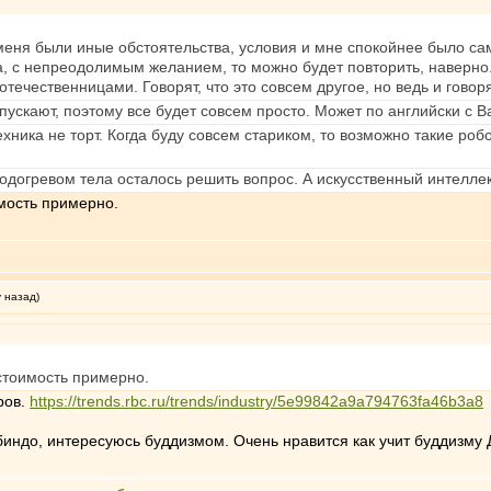
у меня были иные обстоятельства, условия и мне спокойнее было са
 с непреодолимым желанием, то можно будет повторить, наверно. 
отечественницами. Говорят, что это совсем другое, но ведь и говорят
ускают, поэтому все будет совсем просто. Может по английски с Ва
техника не торт. Когда буду совсем стариком, то возможно такие р
одогревом тела осталось решить вопрос. А искусственный интеллект
мость примерно.
у назад)
стоимость примерно.
ров.
https://trends.rbc.ru/trends/industry/5e99842a9a794763fa46b3a8
индо, интересуюсь буддизмом. Очень нравится как учит буддизму 