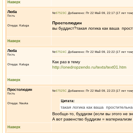
Наверх
Люба
№
67523
Добавлено: Пт 22 Май 09, 22:17 (17 лет том
Гость
Простолюдин
Откуда: Kaluga
вы буддист?такая логика как ваша прост
Наверх
Люба
№
67524
Добавлено: Пт 22 Май 09, 22:22 (17 лет том
Гость
Как раз в тему
Откуда: Kaluga
http://onedropzendo.ru/texts/text01.htm
Наверх
Простолюдин
№
67525
Добавлено: Пт 22 Май 09, 22:23 (17 лет том
Гость
Цитата:
Откуда: Nauka
такая логика как ваша простительна
Вообще-то, буддизм (если вы этого не зн
А вот равенство буддизм = материализм
Наверх