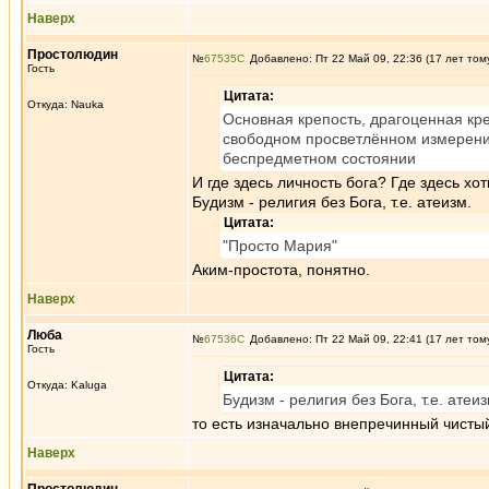
Наверх
Простолюдин
№
67535
Добавлено: Пт 22 Май 09, 22:36 (17 лет том
Гость
Цитата:
Откуда: Nauka
Основная крепость, драгоценная кр
свободном просветлённом измерени
беспредметном состоянии
И где здесь личность бога? Где здесь хо
Будизм - религия без Бога, т.е. атеизм.
Цитата:
"Просто Мария"
Аким-простота, понятно.
Наверх
Люба
№
67536
Добавлено: Пт 22 Май 09, 22:41 (17 лет том
Гость
Цитата:
Откуда: Kaluga
Будизм - религия без Бога, т.е. атеи
то есть изначально внепречинный чистый 
Наверх