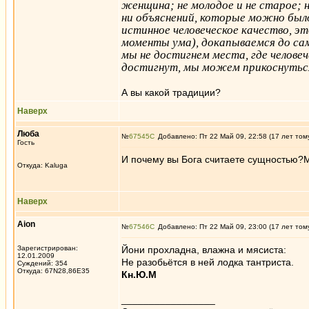
женщина; не молодое и не старое; не
ни объяснений, которые можно было 
истинное человеческое качество, эт
моменты ума), докапываемся до само
мы не достигнем места, где челове
достигнут, мы можем прикоснуться
А вы какой традиции?
Наверх
Люба
№
67545
Добавлено: Пт 22 Май 09, 22:58 (17 лет том
Гость
И почему вы Бога считаете сущностью?М
Откуда: Kaluga
Наверх
Aion
№
67546
Добавлено: Пт 22 Май 09, 23:00 (17 лет том
Зарегистрирован:
Йони прохладна, влажна и мясиста:
12.01.2009
Не разобьётся в ней лодка тантриста.
Суждений: 354
Откуда: 67N28,86E35
Кн.Ю.М
_________________