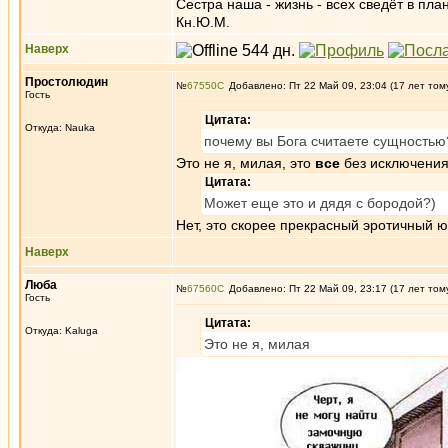
Сестра наша - жизнь - всех сведёт в пла
Кн.Ю.М.
Наверх
Простолюдин
№
67550
Добавлено: Пт 22 Май 09, 23:04 (17 лет том
Гость
Цитата:
Откуда: Nauka
почему вы Бога считаете сущностью
Это не я, милая, это
все
без исключения
Цитата:
Может еще это и дядя с бородой?)
Нет, это скорее прекрасный эротичный 
Наверх
Люба
№
67560
Добавлено: Пт 22 Май 09, 23:17 (17 лет том
Гость
Цитата:
Откуда: Kaluga
Это не я, милая