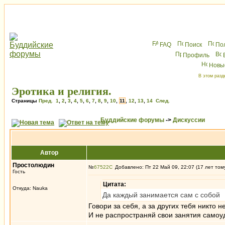
FAQ
Поиск
По
Профиль
Новы
В этом разд
Эротика и религия.
Страницы
Пред.
1
,
2
,
3
,
4
,
5
,
6
,
7
,
8
,
9
,
10
,
11
,
12
,
13
,
14
След.
Буддийские форумы
->
Дискуссии
Автор
Простолюдин
№
67522
Добавлено: Пт 22 Май 09, 22:07 (17 лет том
Гость
Цитата:
Откуда: Nauka
Да каждый занимается сам с собой
Говори за себя, а за других тебя никто 
И не распространяй свои занятия самоу