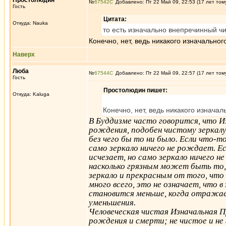
Простолюдин
№
67542
Добавлено: Пт 22 Май 09, 22:53 (17 лет том
Гость
Цитата:
Откуда: Nauka
то есть изначально внепречинный чис
Конечно, нет, ведь никакого изначальног
Наверх
Люба
№
67544
Добавлено: Пт 22 Май 09, 22:57 (17 лет том
Гость
Простолюдин пишет:
Откуда: Kaluga
Конечно, нет, ведь никакого изначал
В Буддизме часто говорится, что И
рождения, подобен чистому зеркалу,
без чего бы то ни было. Если что-
само зеркало ничего не рождает. Е
исчезает, но само зеркало ничего н
насколько грязным может быть то,
зеркало и прекрасным от того, что
много всего, это не означает, что в
становится меньше, когда отражаетс
уменьшения.
Человеческая чистая Изначальная П
рождения и смерти; не чистое и не 