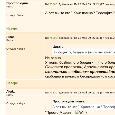
Простолюдин
№
67526
Добавлено: Пт 22 Май 09, 22:24 (17 лет том
Гость
А вот вы-то кто? Христианка? Теософка
Откуда: Nauka
Наверх
Люба
№
67530
Добавлено: Пт 22 Май 09, 22:30 (17 лет том
Гость
Цитата:
Откуда: Kaluga
Вообще-то, буддизм (если вы этого н
Не верно.
У меня, безбожного бродяги, ничего бол
Основная крепость, драгоценная кр
изначально свободном просветлён
свободна в великом беспредметном сост
Наверх
Люба
№
67532
Добавлено: Пт 22 Май 09, 22:31 (17 лет том
Гость
Простолюдин пишет:
Откуда: Kaluga
А вот вы-то кто? Христианка? Теос
"Просто Мария"