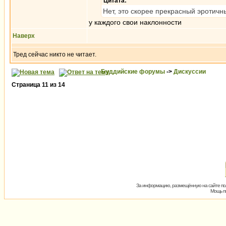
Цитата:
Нет, это скорее прекрасный эротич
у каждого свои наклонности
Наверх
Тред сейчас никто не читает.
Буддийские форумы
->
Дискуссии
Страница
11
из
14
За информацию, размещённую на сайте пол
Мощь пх