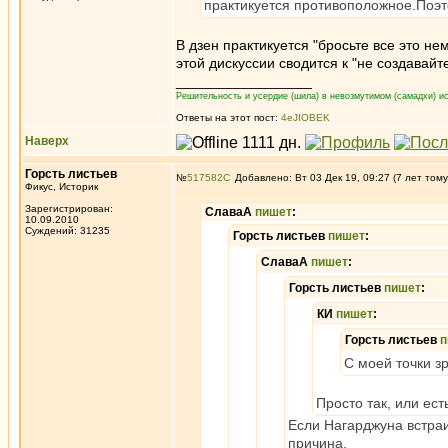
практикуется противоположное.Поэт
В дзен практикуется "бросьте все это не
этой дискуссии сводится к "не создавай
_________________
Решительность и усердие (шила) в невозмутимом (самадхи) ис
Ответы на этот пост:
4eJIOBEK
Наверх
Горсть листьев
№
517582
Добавлено: Вт 03 Дек 19, 09:27 (7 лет тому
Фикус, Историк
Зарегистрирован:
СлаваА
пишет
:
10.09.2010
Суждений: 31235
Горсть листьев
пишет
:
СлаваА
пишет
:
Горсть листьев
пишет
:
КИ
пишет
:
Горсть листьев
п
С моей точки з
Просто так, или ес
Если Нагарджуна встраи
причина.