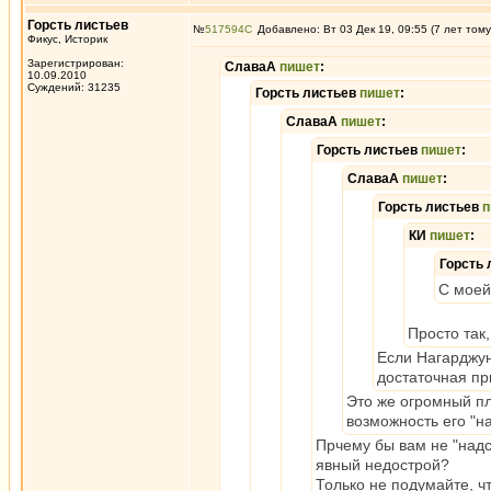
Горсть листьев
№
517594
Добавлено: Вт 03 Дек 19, 09:55 (7 лет тому
Фикус, Историк
Зарегистрирован:
СлаваА
пишет
:
10.09.2010
Суждений: 31235
Горсть листьев
пишет
:
СлаваА
пишет
:
Горсть листьев
пишет
:
СлаваА
пишет
:
Горсть листьев
п
КИ
пишет
:
Горсть
С моей
Просто так
Если Нагарджун
достаточная пр
Это же огромный пл
возможность его "на
Прчему бы вам не "надс
явный недострой?
Только не подумайте, ч