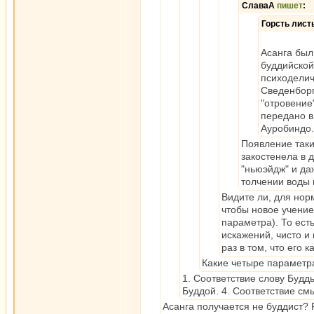
СлаваА
пишет
:
Горсть лист
Асанга был
буддийской
психоделич
Сведенборг
"отровение
передано в
Ауробиндо
Появление таких
закостенела в 
"ньюэйдж" и да
толчении воды 
Видите ли, для нор
чтобы новое учение
параметра). То ест
искажений, чисто и
раз в том, что его 
Какие четыре параметра
1. Соответствие слову Будды
Буддой. 4. Соответствие см
Асанга получается не буддист? Р