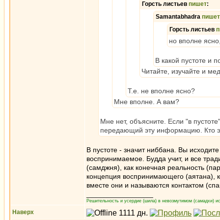
Горсть листьев
пишет
:
Samantabhadra
пишет
Горсть листьев
п
но вполне ясно,
В какой пустоте и 
Читайте, изучайте и ме
Т.е. не вполне ясно?
Мне вполне. А вам?
Мне нет, объясните. Если "в пустоте
передающий эту информацию. Кто 
В пустоте - значит ниббана. Вы исходит
воспринимаемое. Будда учит, и все трад
(самджня), как конечная реальность (па
концепция воспринимающего (аятана), к
вместе они и называются контактом (спа
_________________
Решительность и усердие (шила) в невозмутимом (самадхи) ис
Наверх