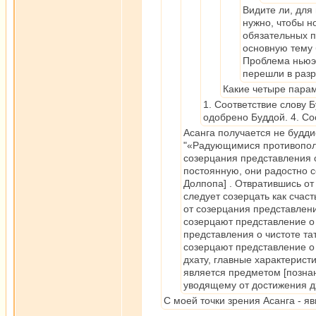
Видите ли, для
нужно, чтобы н
обязательных п
основную тему б
Проблема ньюэй
перешли в разр
Какие четыре парам
1. Соответствие слову Б
одобрено Буддой. 4. Со
Асанга получается не буддис
"«Радующимися противопол
созерцания представления о
постоянную, они радостно 
Долпопа] . Отвратившись от
следует созерцать как счас
от созерцания представлени
созерцают представление о 
представления о чистоте та
созерцают представление о 
дхату, главные характеристи
является предметом [познан
уводящему от достижения д
С моей точки зрения Асанга - я