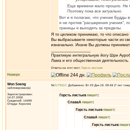
Еще времени мало прошло. Не б
Поэтому пока все актуально.
Вот и я полагаю, что учение Будды 
я не против "расширения учения", 
границы и выходить за пределы.
Я то целиком принимаю, то что описано 
Вы выбрасываете некоторые части из свое
изначально. Иначе Вы должны принимать 
_________________
Практикую интегральную йогу Шри Ауроб
Лама и его общественная деятельность.
Ответы на этот пост:
Горсть листьев
Наверх
Won Soeng
№
517591
Добавлено: Вт 03 Дек 19, 09:49 (7 лет тому
заблокирован(а)
Зарегистрирован:
Горсть листьев
пишет
:
14.07.2006
Суждений: 14466
СлаваА
пишет
:
Откуда: Королев
Горсть листьев
пишет
:
СлаваА
пишет
:
Горсть листьев
пише