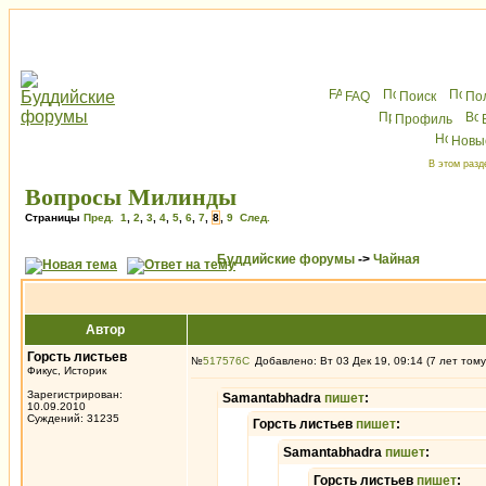
FAQ
Поиск
По
Профиль
Новы
В этом разд
Вопросы Милинды
Страницы
Пред.
1
,
2
,
3
,
4
,
5
,
6
,
7
,
8
,
9
След.
Буддийские форумы
->
Чайная
Автор
Горсть листьев
№
517576
Добавлено: Вт 03 Дек 19, 09:14 (7 лет тому
Фикус, Историк
Зарегистрирован:
Samantabhadra
пишет
:
10.09.2010
Суждений: 31235
Горсть листьев
пишет
:
Samantabhadra
пишет
:
Горсть листьев
пишет
: