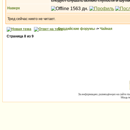
следует слушать всякие глупости и шутк
Наверх
Тред сейчас никто не читает.
Буддийские форумы
->
Чайная
Страница
8
из
9
За информацию, размещённую на сайте пол
Мощь пх