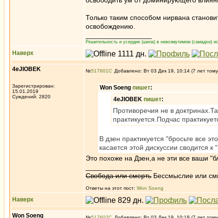
освободить ум от доминирующего влиян
Только таким способом нирвана станов
освобождению.
_________________
Решительность и усердие (шила) в невозмутимом (самадхи) ис
Наверх
4eJIOBEK
№
517601
Добавлено: Вт 03 Дек 19, 10:14 (7 лет тому
Зарегистрирован:
Won Soeng
пишет
:
15.01.2019
Суждений: 2820
4eJIOBEK
пишет
:
Противоречия не в доктринах.Та
практикуется.Подчас практикуе
В дзен практикуется "бросьте все эт
касается этой дискуссии сводится к 
Это похоже на Дзен,а не эти все ваши "
_________________
Свобода или смерть
Бессмыслие или см
Ответы на этот пост:
Won Soeng
Наверх
Won Soeng
№
517602
Добавлено: Вт 03 Дек 19, 10:18 (7 лет тому