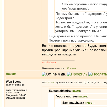
Это же огромный плюс будди
его "надстроить".
Прчему бы вам не "надстроить" 
недострой?
Только не подумайте, что это к
хотели бы "надстроить" в учени
устаревшим, неактуальным?
Еще времени мало прошло. Не было 
Поэтому пока все актуально.
Вот и я полагаю, что учение Будды впол
против "расширения учения", позволяющ
выходить за пределы.
_________________
нео-буддист
Ответы на этот пост:
СлаваА
Наверх
Won Soeng
№
517584
Добавлено: Вт 03 Дек 19, 09:31 (7 лет тому
заблокирован(а)
Зарегистрирован:
Samantabhadra
пишет
:
14.07.2006
Суждений: 14466
Горсть листьев
пишет
:
Откуда: Королев
Samantabhadra
пишет
: