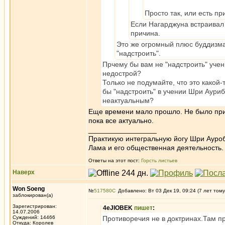
Просто так, или есть п
Если Нагарджуна встраивал 
причина.
Это же огромный плюс буддизма,
"надстроить".
Прчему бы вам не "надстроить" учен
недострой?
Только не подумайте, что это какой
бы "надстроить" в учении Шри Ауриб
неактуальным?
Еще времени мало прошло. Не было прин
пока все актуально.
_________________
Практикую интегральную йогу Шри Ауроб
Лама и его общественная деятельность.
Ответы на этот пост:
Горсть листьев
Наверх
Won Soeng
№
517580
Добавлено: Вт 03 Дек 19, 09:24 (7 лет тому
заблокирован(а)
Зарегистрирован:
4eJIOBEK
пишет
:
14.07.2006
Суждений: 14466
Противоречия не в доктринах.Там пр
Откуда: Королев