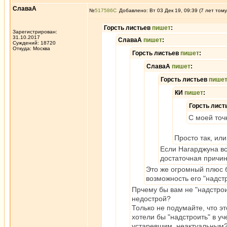
СлаваА
№
517586
Добавлено: Вт 03 Дек 19, 09:39 (7 лет тому
Горсть листьев
пишет
:
Зарегистрирован:
31.10.2017
СлаваА
пишет
:
Суждений: 18720
Откуда: Москва
Горсть листьев
пишет
:
СлаваА
пишет
:
Горсть листьев
пише
КИ
пишет
:
Горсть лист
С моей точ
Просто так, ил
Если Нагарджуна вс
достаточная причин
Это же огромный плюс б
возможность его "надстр
Прчему бы вам не "надстрои
недострой?
Только не подумайте, что э
хотели бы "надстроить" в у
устаревшим, неактуальным