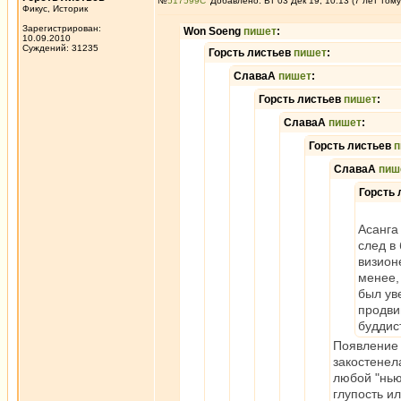
№
517599
Добавлено: Вт 03 Дек 19, 10:13 (7 лет тому
Фикус, Историк
Зарегистрирован:
Won Soeng
пишет
:
10.09.2010
Суждений: 31235
Горсть листьев
пишет
:
СлаваА
пишет
:
Горсть листьев
пишет
:
СлаваА
пишет
:
Горсть листьев
п
СлаваА
пиш
Горсть
Асанга
след в
визион
менее,
был ув
продви
буддис
Появление 
закостенел
любой "нью
глупость ил