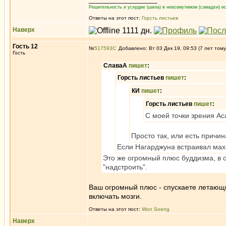
Решительность и усердие (шила) в невозмутимом (самадхи) ис
Ответы на этот пост:
Горсть листьев
Наверх
Гость 12
№
517593
Добавлено: Вт 03 Дек 19, 09:53 (7 лет тому
Гость
СлаваА
пишет
:
Горсть листьев
пишет
:
КИ
пишет
:
Горсть листьев
пишет
:
С моей точки зрения Ас
Просто так, или есть причи
Если Нагарджуна встраивал маха
Это же огромный плюс буддизма, в о
"надстроить".
Ваш огромный плюс - спускаете летающи
включать мозги.
Ответы на этот пост:
Won Soeng
Наверх