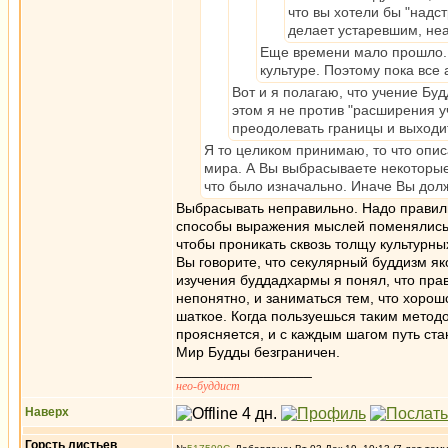
что вы хотели бы "надс
делает устаревшим, не
Еще времени мало прошло. 
культуре. Поэтому пока все 
Вот и я полагаю, что учение Бу
этом я не против "расширения у
преодолевать границы и выходи
Я то целиком принимаю, то что опис
мира. А Вы выбрасываете некоторые ч
что было изначально. Иначе Вы долж
Выбрасывать неправильно. Надо правиль
способы выражения мыслей поменялись д
чтобы проникать сквозь толщу культурных
Вы говорите, что секулярный буддизм як
изучения буддадхармы я понял, что прав
непонятно, и заниматься тем, что хорошо
шаткое. Когда пользуешься таким метод
проясняется, и с каждым шагом путь ста
Мир Будды безграничен.
_________________
нео-буддист
Наверх
Горсть листьев