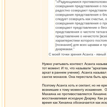
"«Радующимися противоположно
созерцания представления о по
радостно созерцают представле
созерцания представления о бла
следует созерцать как счастье,
созерцания представления о при
созерцают представление о бесс
представления о чистоте татхаг
представление о нечистоте [все
характеристики которого постоя
[познания] для всех шравак и п
дхармакаи."
С моей точки зрения Асанга - явный
Нужно учитывать контекст. Асанга назыв
тот момент. И то, что называли "архатам
архат в раннем учении). Асанга называ
сангхе монахов. Она перестала быть арь
Поэтому Асанга хоть и сектант, но не ер
возникшие к тому моменту искажения. Он
Махаяна не противоставляется Хинаяне,
восстанавливая исходную Дхарму. Как ра
время как Хинаяна обозначается как иск
_________________