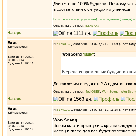
Дзен это на 100% буддизм. Поэтому четы
в соответствии с ситуациями учеников.
_________________
Решительность и усердие (шила) в невозмутимом (самадхи) ис
Ответы на этот пост:
Ёжик
,
Ola
Наверх
Ёжик
№
517609
Добавлено: Вт 03 Дек 19, 11:09 (7 лет тому
заблокирован
Won Soeng
пишет
:
Зарегистрирован:
08.03.2014
Суждений: 16142
В среде современных буддистов поч
Да как же им следовать? А вдруг он скаж
Ответы на этот пост:
4eJIOBEK
,
Won Soeng
,
Won Soen
Наверх
Ёжик
№
517610
Добавлено: Вт 03 Дек 19, 11:15 (7 лет тому
заблокирован
Won Soeng
Зарегистрирован:
Вы бы кстати прыгнули с крыши следуя 
08.03.2014
Суждений: 16142
месяц в гипсе для вас будет полезнее п