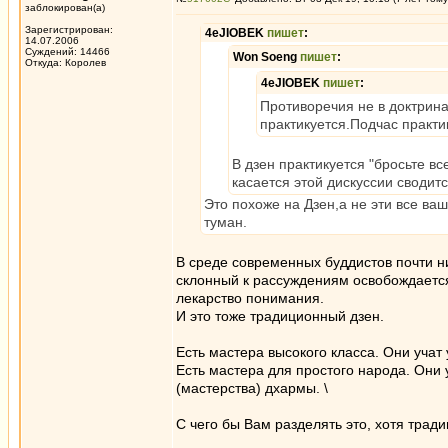
заблокирован(а)
Зарегистрирован:
4eJIOBEK
пишет
:
14.07.2006
Суждений: 14466
Won Soeng
пишет
:
Откуда: Королев
4eJIOBEK
пишет
:
Противоречия не в доктрина
практикуется.Подчас практи
В дзен практикуется "бросьте вс
касается этой дискуссии сводит
Это похоже на Дзен,а не эти все ва
туман.
В среде современных буддистов почти н
склонный к рассуждениям освобождается
лекарство понимания.
И это тоже традиционный дзен.
Есть мастера высокого класса. Они учат 
Есть мастера для простого народа. Они 
(мастерства) дхармы. \
С чего бы Вам разделять это, хотя трад