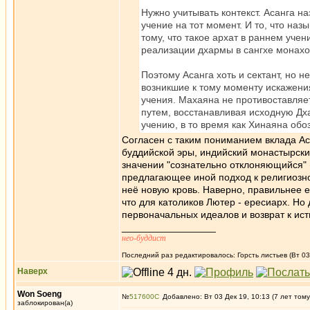
Нужно учитывать контекст. Асанга н
учение на тот момент. И то, что на
тому, что такое архат в раннем уче
реализации дхармы в сангхе монахо
Поэтому Асанга хоть и сектант, но н
возникшие к тому моменту искажения
учения. Махаяна не противоставляе
путем, восстанавливая исходную Дха
учению, в то время как Хинаяна обо
Согласен с таким пониманием вклада Аса
буддийской эры, индийский монастырски
значении "сознательно отклоняющийся" 
предлагающее иной подход к религиозно
неё новую кровь. Наверно, правильнее е
что для католиков Лютер - ересиарх. Но
первоначальных идеалов и возврат к ис
_________________
нео-буддист
Последний раз редактировалось: Горсть листьев (Вт 03 
Наверх
Won Soeng
№
517600
Добавлено: Вт 03 Дек 19, 10:13 (7 лет тому
заблокирован(а)