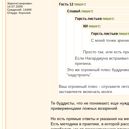
Зарегистрирован:
Гость 12
пишет
:
14.07.2006
Суждений: 14466
СлаваА
пишет
:
Откуда: Королев
Горсть листьев
пишет
:
КИ
пишет
:
Горсть листьев
пише
С моей точки зрени
Просто так, или есть п
Если Нагарджуна встраивал 
причина.
Это же огромный плюс буддизма,
"надстроить".
Ваш огромный плюс - спускаете лет
заставляете включать мозги.
Те буддисты, что не понимают, еще нуж
приверженцами ложных воззрений.
Но есть прямые ответы и указания на ме
Есть методика в практике, в которой рас