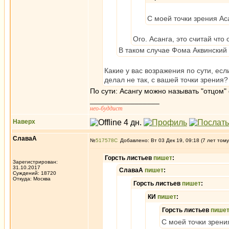
С моей точки зрения Ас
Ого. Асанга, это считай чт
В таком случае Фома Аквинский 
Какие у вас возражения по сути, ес
делал не так, с вашей точки зрения?
По сути: Асангу можно называть "отцом
_________________
нео-буддист
Наверх
СлаваА
№
517578
Добавлено: Вт 03 Дек 19, 09:18 (7 лет тому
Горсть листьев
пишет
:
Зарегистрирован:
31.10.2017
СлаваА
пишет
:
Суждений: 18720
Откуда: Москва
Горсть листьев
пишет
:
КИ
пишет
:
Горсть листьев
пише
С моей точки зрени