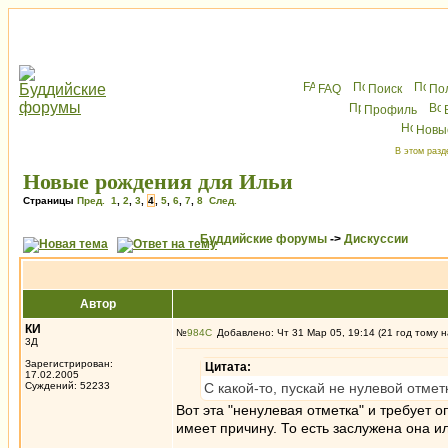
FAQ
Поиск
По
Профиль
Новы
В этом разд
Новые рождения для Ильи
Страницы
Пред.
1
,
2
,
3
,
4
,
5
,
6
,
7
,
8
След.
Буддийские форумы
->
Дискуссии
Автор
КИ
№
984
Добавлено: Чт 31 Мар 05, 19:14 (21 год тому н
3Д
Зарегистрирован:
Цитата:
17.02.2005
Суждений: 52233
С какой-то, пускай не нулевой отмет
Вот эта "ненулевая отметка" и требует 
имеет причину. То есть заслужена она ил
_________________