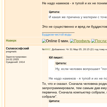
Не надо намеков - я тупой и их не пони
Цитата:
И какая же причина у материи с точ
Это не существенно и вряд ли буддистов 
_________________
Буддизм чистой воды
Наверх
Склихософский
№
990
Добавлено: Чт 31 Мар 05, 20:15 (21 год тому н
pragmatic
Зарегистрирован:
КИ пишет:
24.02.2005
Суждений: 2414
Цитата:
Ну, если человек вопрошает "поч
Не надо намеков - я тупой и их не 
То, что и сказал. Сначала человека роди
запрограммировали, тем самым дав ему 
первична. Сначала компьютер собрали, на
собрали".
Цитата: