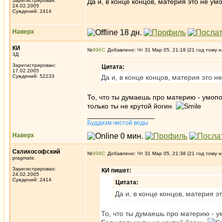
Зарегистрирован:
Да и, в конце концов, материя это не у
24.02.2005
Суждений: 2414
Наверх
КИ
№
996
Добавлено: Чт 31 Мар 05, 21:18 (21 год тому н
3Д
Зарегистрирован:
Цитата:
17.02.2005
Суждений: 52233
Да и, в конце концов, материя это н
То, что ты думаешь про материю - умопо
только ты не крутой йогин.
_________________
Буддизм чистой воды
Наверх
Склихософский
№
998
Добавлено: Чт 31 Мар 05, 21:38 (21 год тому н
pragmatic
Зарегистрирован:
КИ пишет:
24.02.2005
Суждений: 2414
Цитата:
Да и, в конце концов, материя э
То, что ты думаешь про материю - у