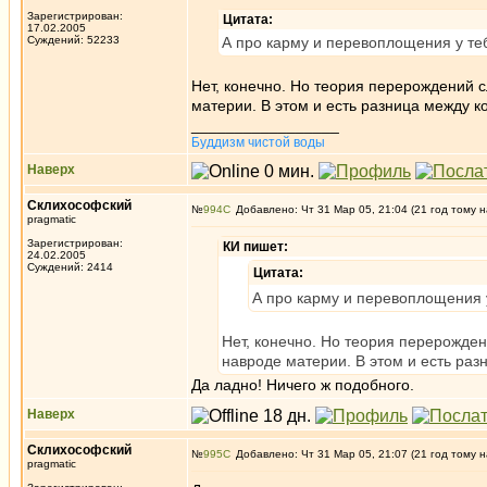
Зарегистрирован:
Цитата:
17.02.2005
Суждений: 52233
А про карму и перевоплощения у те
Нет, конечно. Но теория перерождений 
материи. В этом и есть разница между 
_________________
Буддизм чистой воды
Наверх
Склихософский
№
994
Добавлено: Чт 31 Мар 05, 21:04 (21 год тому н
pragmatic
Зарегистрирован:
КИ пишет:
24.02.2005
Суждений: 2414
Цитата:
А про карму и перевоплощения у
Нет, конечно. Но теория перерожден
навроде материи. В этом и есть ра
Да ладно! Ничего ж подобного.
Наверх
Склихософский
№
995
Добавлено: Чт 31 Мар 05, 21:07 (21 год тому н
pragmatic