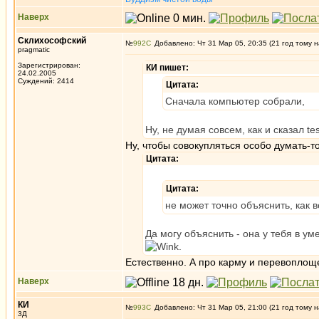
Наверх
Склихософский
№
992
Добавлено: Чт 31 Мар 05, 20:35 (21 год тому н
pragmatic
Зарегистрирован:
КИ пишет:
24.02.2005
Суждений: 2414
Цитата:
Сначала компьютер собрали,
Ну, не думая совсем, как и сказал te
Ну, чтобы совокупляться особо думать-то
Цитата:
Цитата:
не может точно объяснить, как 
Да могу объяснить - она у тебя в у
.
Естественно. А про карму и перевоплощ
Наверх
КИ
№
993
Добавлено: Чт 31 Мар 05, 21:00 (21 год тому н
3Д