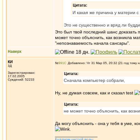
Цитата:
И какая же причина у материи с
Это не существенно и вряд ли буддис
Это был твой последний шанс доказать
может точно объяснить, как возникла ма
"непознаваемость начала сансары".
Наверх
КИ
№
991
Добавлено: Чт 31 Мар 05, 20:32 (21 год тому н
3Д
Зарегистрирован:
Цитата:
17.02.2005
Суждений: 52233
Сначала компьютер собрали,
Ну, не думая совсем, как и сказал test
Цитата:
не может точно объяснить, как возн
Да могу объяснить - она у тебя в уме, 
.
_________________
Буддизм чистой воды