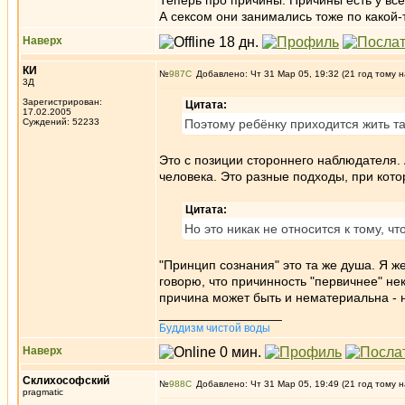
Теперь про причины. Причины есть у все
А сексом они занимались тоже по какой-то
Наверх
КИ
№
987
Добавлено: Чт 31 Мар 05, 19:32 (21 год тому н
3Д
Зарегистрирован:
Цитата:
17.02.2005
Суждений: 52233
Поэтому ребёнку приходится жить там
Это с позиции стороннего наблюдателя.
человека. Это разные подходы, при кот
Цитата:
Но это никак не относится к тому, 
"Принцип сознания" это та же душа. Я ж
говорю, что причинность "первичнее" не
причина может быть и нематериальна - 
_________________
Буддизм чистой воды
Наверх
Склихософский
№
988
Добавлено: Чт 31 Мар 05, 19:49 (21 год тому н
pragmatic