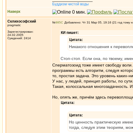
Буддизм чистой воды
Наверх
Склихософский
№
985
Добавлено: Чт 31 Мар 05, 19:16 (21 год тому н
pragmatic
Зарегистрирован:
КИ пишет:
24.02.2005
Суждений: 2414
Цитата:
Никакого отношения к перевопл
Стоп-стоп. Если она, по твоему, им
Сперматозоид тоже имеет свободу воли.
программы есть алгоритм, следуя которо
то, простая задача. Это уровень каких-
У нас, у людей, принцип работы, по сут
Такая, колоссальная многозадачность. 
Но, опять же, причём здесь перевоплощ
Цитата:
Цитата:
Но ценность практическую имеют
тогда, следуя этим теориям, мо