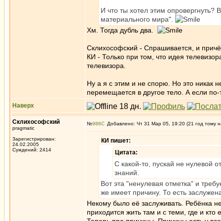
И что ты хотел этим опровергнуть? В
материального мира".
Хм. Тогда дубль два.
Склихософский - Спрашивается, и прич
КИ - Только при том, что идея телевизо
телевизора.
Ну а я с этим и не спорю. Но это никак 
перемещается в другое тело. А если по-т
Наверх
Склихософский
№
986
Добавлено: Чт 31 Мар 05, 19:20 (21 год тому н
pragmatic
Зарегистрирован:
КИ пишет:
24.02.2005
Суждений: 2414
Цитата:
С какой-то, пускай не нулевой о
знаний.
Вот эта "ненулевая отметка" и треб
же имеет причину. То есть заслужена
Некому было её заслуживать. Ребёнка нет
приходится жить там и с теми, где и кто 