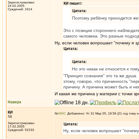
Зарегистрирован:
КИ пишет:
24.02.2005
Суждений: 2414
Цитата:
Поэтому ребёнку приходится жить
Это с позиции стороннего наблюдат
самого человека. Это разные подход
Ну, если человек вопрошает "почему я зд
Цитата:
Цитата:
Но это никак не относится к то
"Принцип сознания" это та же душа.
этому, говорю, что причинность "пе
причину. А причина может быть и не
И какая же причина у материи с точки з
Наверх
КИ
№
989
Добавлено: Чт 31 Мар 05, 19:56 (21 год тому н
3Д
Зарегистрирован:
Цитата:
17.02.2005
Суждений: 52233
Ну, если человек вопрошает "почему 