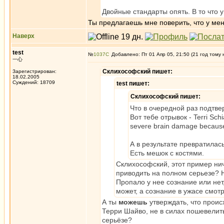
Двойные стандарты опять. В то что у 
Ты предлагаешь мне поверить, что у мен
Наверх
test
№
1037
Добавлено: Пт 01 Апр 05, 21:50 (21 год тому 
一心
Склихософский пишет:
Зарегистрирован:
18.02.2005
Суждений: 18709
test пишет:
Склихософский пишет:
Что в очередной раз подтв
Вот тебе отрывок - Terri Schia
severe brain damage because 
А в результате превратилась
Есть мешок с костями.
Склихософский, этот пример нич
приводить на полном серьезе? Н
Пропало у нее сознание или нет,
может, а сознание в ужасе смотр
А ты
можешь
утверждать, что проис
Терри Шайво, не в силах пошевелить
серьёзе?