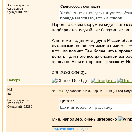
Зарегистрирован:
Склихософский пишет:
02.03.2005
Суждений: 767
Yeshe, я не отношусь так уж серьёзн
правда маловато, что ни говори.
Народ по своим форумам сидит - это как 
подбираются случайные бездомные тип
А по теме - один мой друг в России об
духовными направлениями и ничего в себе
в то, что помнит. Тем более, что и пров
делать - для него всегда сложный вопро
прошлое. Если интересно - расскажу. Но 
_________________
от имха слышу...
Наверх
КИ
№
1059
Добавлено: Сб 02 Апр 05, 18:19 (21 год тому 
3Д
Зарегистрирован:
Цитата:
17.02.2005
Суждений: 52235
Если интересно - расскажу.
Мне, например, очень интересно
_________________
Буддизм чистой воды