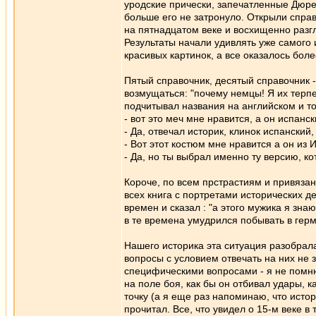
уродские прически, запечатленные Дюрер
больше его не затронуло. Открыли справ
на пятнадцатом веке и восхищенно разг
Результаты начали удивлять уже самого
красивых картинок, а все оказалось бол
Пятый справочник, десятый справочник -
возмущаться: "почему немцы! Я их терпе
подчитывал названия на английском и то
- вот это меч мне нравится, а он испанск
- Да, отвечал историк, клинок испанский
- Вот этот костюм мне нравится а он из 
- Да, но ты выбрал именно ту версию, ко
Короче, по всем прстрастиям и привяза
всех книга с портретами исторических д
времен и сказал : "а этого мужика я знаю
в те времена умудрился побывать в герм
Нашего историка эта ситуация разобрала
вопросы с условием отвечать на них не з
специфическими вопросами - я не помню 
на поле боя, как бы он отбивал удары, к
точку (а я еще раз напоминаю, что исто
прочитал. Все, что увидел о 15-м веке в