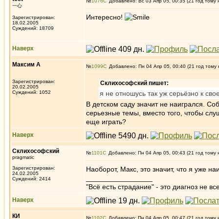
№
1076
Добавлено: Вс 03 Апр 05, 00:35 (21 год тому 
一心
Интересно!
Зарегистрирован:
18.02.2005
Суждений: 18709
Наверх
Максим А
№
1099
Добавлено: Пн 04 Апр 05, 00:40 (21 год тому 
Зарегистрирован:
Склихософский пишет:
20.02.2005
Суждений: 1052
я не отношусь так уж серьёзно к свое
В детском саду значит не наигрался. Со
серьезные темы, вместо того, чтобы слуш
еще играть?
Наверх
Склихософский
№
1101
Добавлено: Пн 04 Апр 05, 00:43 (21 год тому 
pragmatic
Зарегистрирован:
Наоборот, Макс, это значит, что я уже на
24.02.2005
_________________
Суждений: 2414
"Всё есть страдание" - это диагноз не вс
Наверх
КИ
№
1102
Добавлено: Пн 04 Апр 05, 00:47 (21 год тому 