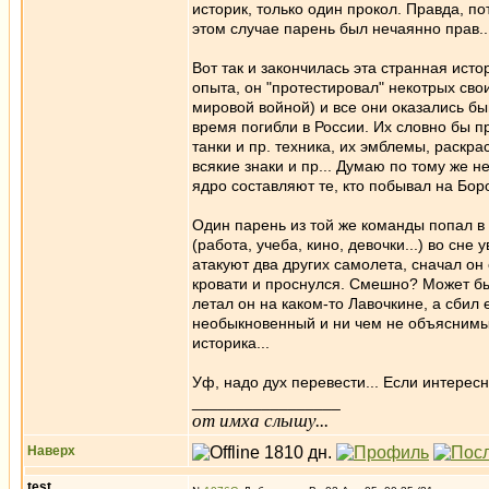
историк, только один прокол. Правда, п
этом случае парень был нечаянно прав..
Вот так и закончилась эта странная исто
опыта, он "протестировал" некотрых сво
мировой войной) и все они оказались б
время погибли в России. Их словно бы п
танки и пр. техника, их эмблемы, раскра
всякие знаки и пр... Думаю по тому же 
ядро составляют те, кто побывал на Боро
Один парень из той же команды попал в
(работа, учеба, кино, девочки...) во сн
атакуют два других самолета, сначал он с
кровати и проснулся. Смешно? Может быт
летал он на каком-то Лавочкине, а сбил 
необыкновенный и ни чем не объяснимый 
историка...
Уф, надо дух перевести... Если интерес
_________________
от имха слышу...
Наверх
test