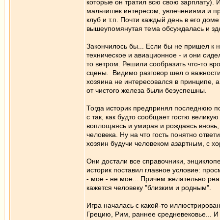
которые он тратил всю свою зарплату). 
мальчишек интересом, увлечениями и пр
клуб и т.п. Почти каждый день в его дом
вышеупомянутая тема обсуждалась и здес
Закончилось бы... Если бы не пришел к н
техническое и авиационное - и они сидел
то ветром. Решили сообразить что-то вро
сцены. Видимо разговор шел о важности
хозяина не интересовался в принципе, а 
от чистого железа были безуспешны.
Тогда историк предпринял последнюю по
с так, как будто сообщает гостю великую 
воплощаясь и умирая и рождаясь вновь, 
человека. Ну на что гость понятно ответил
хозяин будучи человеком азартным, с х
Они достали все справочники, энциклопе
историк поставил главное условие: просм
- мое - не мое... Причем желательно реаг
кажется человеку "близким и родным".
Игра началась с какой-то иллюстриров
Грецию, Рим, раннее средневековье... И