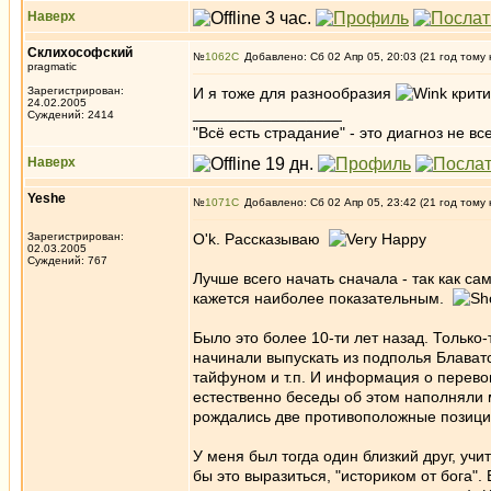
Наверх
Склихософский
№
1062
Добавлено: Сб 02 Апр 05, 20:03 (21 год тому 
pragmatic
Зарегистрирован:
И я тоже для разнообразия
крити
24.02.2005
_________________
Суждений: 2414
"Всё есть страдание" - это диагноз не вс
Наверх
Yeshe
№
1071
Добавлено: Сб 02 Апр 05, 23:42 (21 год тому 
Зарегистрирован:
O'k. Рассказываю
02.03.2005
Суждений: 767
Лучше всего начать сначала - так как с
кажется наиболее показательным.
Было это более 10-ти лет назад. Только-
начинали выпускать из подполья Блаватс
тайфуном и т.п. И информация о перево
естественно беседы об этом наполняли 
рождались две противоположные позиции 
У меня был тогда один близкий друг, уч
бы это выразиться, "историком от бога"