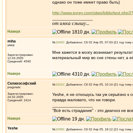
однако он тоже имеет право быть)
http://www.evrey.com/sitep/biblo/text.php3
_________________
от имха слышу...
Наверх
miha
№
1040
Добавлено: Сб 02 Апр 05, 07:03 (21 год тому 
умер
Мне кажется в мозгу возникает результа
Зарегистрирован:
материальный мир во сне стены нет, а е
12.03.2005
Суждений: 4540
Наверх
Склихософский
№
1041
Добавлено: Сб 02 Апр 05, 10:14 (21 год тому 
pragmatic
Зарегистрирован:
Yeshe, я не отношусь так уж серьёзно к 
24.02.2005
правда маловато, что ни говори.
Суждений: 2414
_________________
"Всё есть страдание" - это диагноз не вс
Наверх
Yeshe
№
1058
Добавлено: Сб 02 Апр 05, 18:12 (21 год тому 