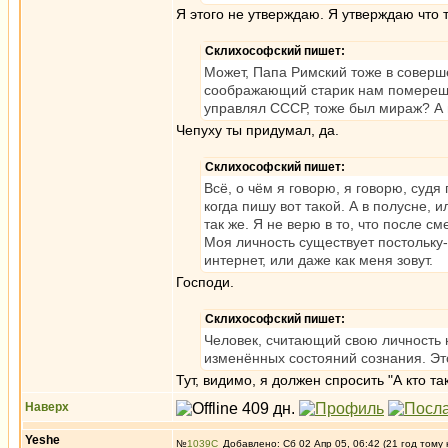
Я этого не утверждаю. Я утверждаю что т
Склихософский пишет:
Может, Папа Римский тоже в соверше
соображающий старик нам померещил
управлял СССР, тоже был мираж? А 
Чепуху ты придумал, да.
Склихософский пишет:
Всё, о чём я говорю, я говорю, судя
когда пишу вот такой. А в полусне, 
так же. Я не верю в то, что после см
Моя личность существует постольку-п
интернет, или даже как меня зовут.
Господи.
Склихософский пишет:
Человек, считающий свою личность 
изменённых состояний сознания. Эт
Тут, видимо, я должен спросить "А кто так
Наверх
Yeshe
№
1039
Добавлено: Сб 02 Апр 05, 06:42 (21 год тому 