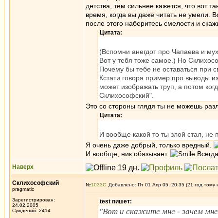
детства, тем сильнее кажется, что вот т
время, когда вы даже читать не умели. 
после этого наберитесь смелости и скаж
Цитата:
(Вспомни анегдот про Чапаева и муху
Вот у тебя тоже самое.) Но Склихос
Почему бы тебе не оставаться при 
Кстати говоря пример про выводы и
может изображать труп, а потом когд
Склихософский".
Это со стороны глядя ты не можешь разли
Цитата:
И вообще какой то ты злой стал, не
Я очень даже добрый, только вредный.
И вообще, ник обязывает.
Всегда
Наверх
Склихософский
№
1033
Добавлено: Пт 01 Апр 05, 20:35 (21 год тому 
pragmatic
Зарегистрирован:
test пишет:
24.02.2005
"Вот и скажите мне - зачем м
Суждений: 2414