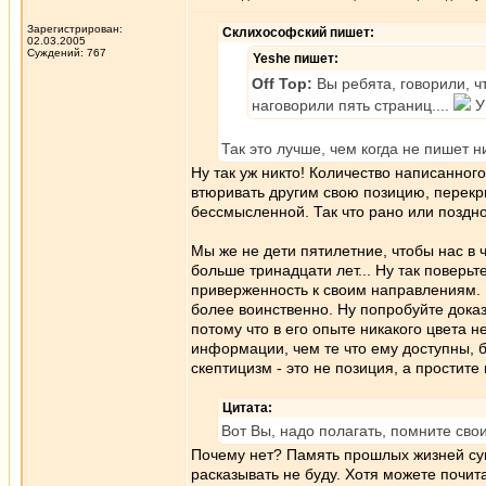
Зарегистрирован:
Склихософский пишет:
02.03.2005
Суждений: 767
Yeshe пишет:
Off Top:
Вы ребята, говорили, ч
наговорили пять страниц....
У
Так это лучше, чем когда не пишет н
Ну так уж никто! Количество написанного
втюривать другим свою позицию, перекр
бессмысленной. Так что рано или поздно
Мы же не дети пятилетние, чтобы нас в 
больше тринадцати лет... Ну так поверьт
приверженность к своим направлениям. В
более воинственно. Ну попробуйте доказа
потому что в его опыте никакого цвета 
информации, чем те что ему доступны, 
скептицизм - это не позиция, а простите
Цитата:
Вот Вы, надо полагать, помните св
Почему нет? Память прошлых жизней сущ
расказывать не буду. Хотя можете почит