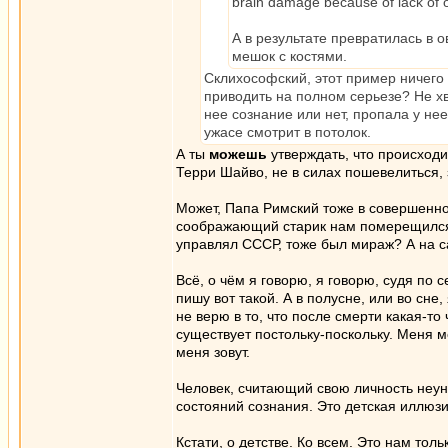
brain damage because of lack of 
А в результате превратилась в о
мешок с костями.
Склихософский, этот пример ничего 
приводить на полном серьезе? Не хв
нее сознание или нет, пропала у нее
ужасе смотрит в потолок.
А ты
можешь
утверждать, что происходи
Терри Шайво, не в силах пошевелиться,
Может, Папа Римский тоже в совершенно 
соображающий старик нам померещился? 
управлял СССР, тоже был мираж? А на с
Всё, о чём я говорю, я говорю, судя по 
пишу вот такой. А в полусне, или во сне
не верю в то, что после смерти какая-то
существует постольку-поскольку. Меня мо
меня зовут.
Человек, считающий свою личность неу
состояний сознания. Это детская иллюзи
Кстати, о детстве. Ко всем. Это нам тол