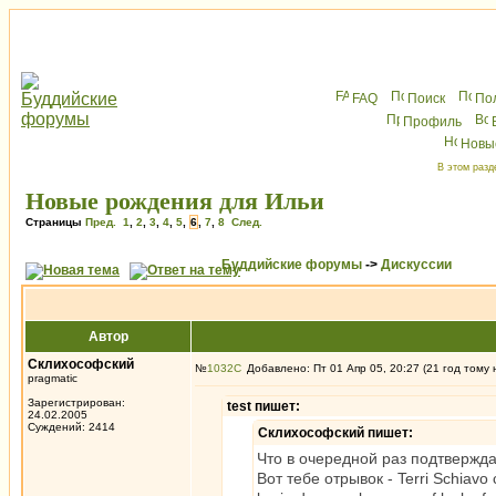
FAQ
Поиск
По
Профиль
Новы
В этом разд
Новые рождения для Ильи
Страницы
Пред.
1
,
2
,
3
,
4
,
5
,
6
,
7
,
8
След.
Буддийские форумы
->
Дискуссии
Автор
Склихософский
№
1032
Добавлено: Пт 01 Апр 05, 20:27 (21 год тому 
pragmatic
Зарегистрирован:
test пишет:
24.02.2005
Суждений: 2414
Склихософский пишет:
Что в очередной раз подтвержд
Вот тебе отрывок - Terri Schiavo c