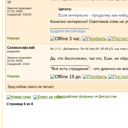
3Д
Зарегистрирован:
Цитата:
17.02.2005
Суждений: 52235
Если интересно - продолжу как-нибу
Конечно интересно! Скептиков этим не у
_________________
Буддизм чистой воды
Наверх
Склихософский
№
1103
Добавлено: Пн 04 Апр 05, 00:49 (21 год тому 
pragmatic
Зарегистрирован:
Да, это бесполезно, так что, Еше, не о
24.02.2005
_________________
Суждений: 2414
"Всё есть страдание" - это диагноз не вс
Наверх
Тред сейчас никто не читает.
Буддийские форумы
->
Дискуссии
Страница
6
из
8