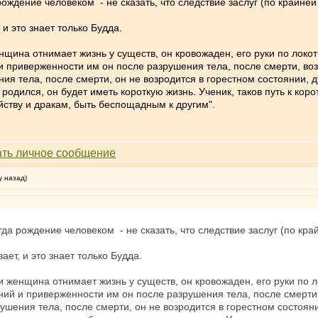
ождение человеком - не сказать, что следствие заслуг (по крайней 
 и это знает только Будда.
нщина отнимает жизнь у существ, он кровожаден, его руки по локот
 и приверженности им он после разрушения тела, после смерти, во
ия тела, после смерти, он не возродится в горестном состоянии, д
 родился, он будет иметь короткую жизнь. Ученик, таков путь к кор
йству и дракам, быть беспощадным к другим".
у назад)
да рождение человеком - не сказать, что следствие заслуг (по край
вает, и это знает только Будда.
и женщина отнимает жизнь у существ, он кровожаден, его руки по л
ний и приверженности им он после разрушения тела, после смерти
рушения тела, после смерти, он не возродится в горестном состояни