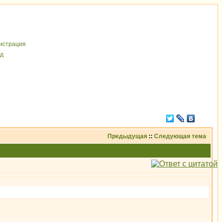
иcтрaция
д
Предыдущая
::
Следующая тема