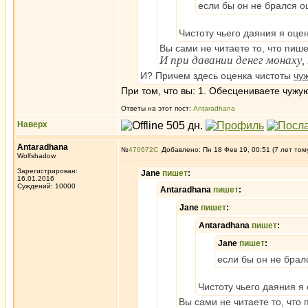
если бы он не брался о
Чистоту чьего даяния я оце
Вы сами не читаете то, что пиш
И при давании денег монаху
И? Причем здесь оценка чистоты
чу
При том, что вы: 1. Обесцениваете чужую
Ответы на этот пост:
Antaradhana
Наверх
Antaradhana
№
470672
Добавлено: Пн 18 Фев 19, 00:51 (7 лет том
Wolfshadow
Зарегистрирован:
Jane
пишет
:
16.01.2016
Суждений: 10000
Antaradhana
пишет
:
Jane
пишет
:
Antaradhana
пишет
:
Jane
пишет
:
если бы он не брал
Чистоту чьего даяния я
Вы сами не читаете то, что