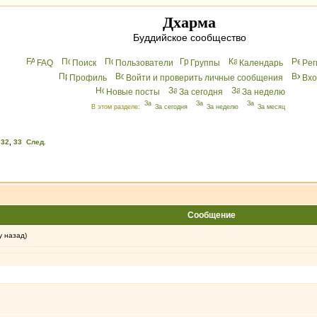
Дхарма
Буддийское сообщество
FAQ
Поиск
Пользователи
Группы
Календарь
Peг
Профиль
Войти и проверить личные сообщения
Вхo
Новые посты
За сегодня
За неделю
В этом разделе:
За сегодня
За неделю
За месяц
,
32
,
33
След.
Сообщение
у назад)