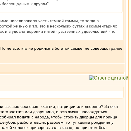
ть беспощадным к другим".
амма нивелировала часть темной каммы, то тогда в
откой жизнью и т.п, это в нескольких суттах и комментариях
ах и в удовлетворении нитей чувственных удовольствий - то
о не все, кто не родился в богатой семье, не совершал ранее
ли высшие сословия: кхаттии, патриции или дворяне? За счет
атого кхаттия или дворянина, и всю жизнь наслаждаться
 собирал подати с народа, чтобы строить дворцы для принца
шегубов, разбогатевших разбоем, то тут камма рождения у
 такой человек приворовывал в казне, но при этом был