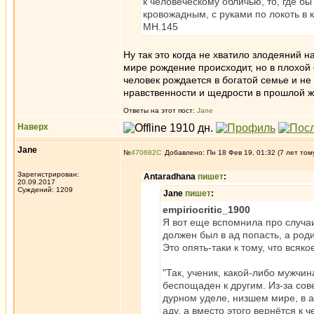
к человеческому обличью, то, где бы
кровожадным, с руками по локоть в 
МН.145
Ну так это когда не хватило злодеяний 
мире рождение происходит, но в плохой с
человек рождается в богатой семье и не 
нравственности и щедрости в прошлой ж
Ответы на этот пост:
Jane
Наверх
Jane
№
470682
Добавлено: Пн 18 Фев 19, 01:32 (7 лет том
Зарегистрирован:
Antaradhana
пишет
:
20.09.2017
Суждений: 1209
Jane
пишет
:
empiriocritic_1900
Я вот еще вспомнила про случаи,
должен был в ад попасть, а роди
Это опять-таки к тому, что всяко
"Так, ученик, какой-либо мужчин
беспощаден к другим. Из-за сов
дурном уделе, низшем мире, в а
аду, а вместо этого вернётся к 