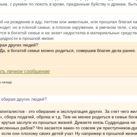
ным, с руками по локоть в крови, преданным буйству и дракам, бы
ний на рождение в аду, петтом или животным, или прошлая благая к
ит, но в плохой семье, в плохом окружении, в увечном теле, с кор
тся в богатой семье и не знает недостатка в материальных средств
 щедрости в прошлой жизни.
ирая других людей?
, в богатой семье можно родиться, совершив благие дела ранее. Н
у назад)
, обирая других людей?
италистов - это обирание и эксплуатация других. За счет чего жи
, сбора податей, оброка и т.д. Тем не менее родиться в семье бог
то крутые заслуги из прошлых жизней. Думаете князь Суддходана не
исленных рабов? Что касается каких-то совсем уж преступников-ду
если они плохому своих детей учат. Ну например в прошлой жизни