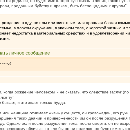
 он ни родился, он будет иметь короткую жизнь. Ученик, таков путь 
крови, преданным буйству и дракам, быть беспощадным к другим".
на рождение в аду, петтом или животным, или прошлая благая камм
емье, в плохом окружении, в увечном теле, с короткой жизнью и т.п
знает недостатка в материальных средствах и в удовлетворении нит
изни.
у назад)
 когда рождение человеком - не сказать, что следствие заслуг (по 
лся тут.
е бывает, и это знает только Будда.
а или женщина отнимает жизнь у существ, он кровожаден, его руки п
ершения таких деяний и приверженности им он после разрушения т
ду. Однако если после разрушения тела, после смерти, он не возр
человеческому обличью, то, где бы он ни родился, он будет иметь ко