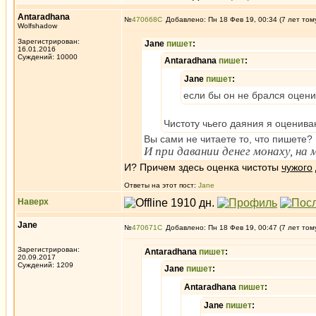
Antaradhana
№
470668
Добавлено: Пн 18 Фев 19, 00:34 (7 лет том
Wolfshadow
Зарегистрирован:
Jane
пишет
:
16.01.2016
Суждений: 10000
Antaradhana
пишет
:
Jane
пишет
:
если бы он не брался оцени
Чистоту чьего даяния я оценива
Вы сами не читаете то, что пишете?
И при давании денег монаху, на
И? Причем здесь оценка чистоты
чужого
Ответы на этот пост:
Jane
Наверх
Jane
№
470671
Добавлено: Пн 18 Фев 19, 00:47 (7 лет том
Зарегистрирован:
Antaradhana
пишет
:
20.09.2017
Суждений: 1209
Jane
пишет
:
Antaradhana
пишет
:
Jane
пишет
: