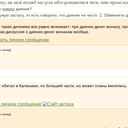
аху, на мой взгляд заслуга обесценивается тем, что проис
ы
чужого
даяния?
ужую заслугу, то есть говорите, что даяние не чисто. 2. Обвиняете
т такая дилемма все равно возникает: при даянии денег монаху, п
как дискуссия о даянии денег монахам вообще.
у назад)
я обитал в Калмыкии, по большей части, но может планы менялись.
у назад)