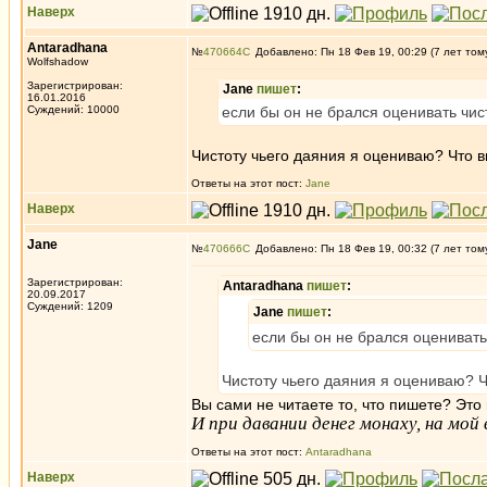
Наверх
Antaradhana
№
470664
Добавлено: Пн 18 Фев 19, 00:29 (7 лет том
Wolfshadow
Зарегистрирован:
Jane
пишет
:
16.01.2016
Суждений: 10000
если бы он не брался оценивать чис
Чистоту чьего даяния я оцениваю? Что в
Ответы на этот пост:
Jane
Наверх
Jane
№
470666
Добавлено: Пн 18 Фев 19, 00:32 (7 лет том
Зарегистрирован:
Antaradhana
пишет
:
20.09.2017
Суждений: 1209
Jane
пишет
:
если бы он не брался оценивать
Чистоту чьего даяния я оцениваю? Ч
Вы сами не читаете то, что пишете? Это
И при давании денег монаху, на мо
Ответы на этот пост:
Antaradhana
Наверх