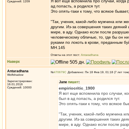
Я вот еще вспомнила про случаи, когда р
Суждений: 1209
ад попасть, а родился тут.
Это опять-таки к тому, что всякое бывает,
"Так, ученик, какой-либо мужчина или же
другим. Из-за совершения таких деяний
мире, в аду. Однако если после разрушен
человеческому обличью, то, где бы он ни
руками по локоть в крови, преданным бу
МН.145
Ответы на этот пост:
Antaradhana
Наверх
Antaradhana
№
470679
Добавлено: Пн 18 Фев 19, 01:18 (7 лет том
Wolfshadow
Зарегистрирован:
Jane
пишет
:
16.01.2016
Суждений: 10000
empiriocritic_1900
Я вот еще вспомнила про случаи, ког
был в ад попасть, а родился тут.
Это опять-таки к тому, что всякое бы
"Так, ученик, какой-либо мужчина ил
другим. Из-за совершения таких дея
мире, в аду. Однако если после раз