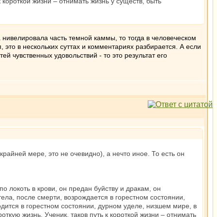
к короткой жизни – отнимать жизнь у существ, быть
а нивелировала часть темной каммы, то тогда в человеческом
, это в нескольких суттах и комментариях разбирается. А если
ей чувственных удовольствий - то это результат его
крайней мере, это не очевидно), а нечто иное. То есть он
о локоть в крови, он предан буйству и дракам, он
ела, после смерти, возрождается в горестном состоянии,
одится в горестном состоянии, дурном уделе, низшем мире, в
роткую жизнь. Ученик, таков путь к короткой жизни – отнимать