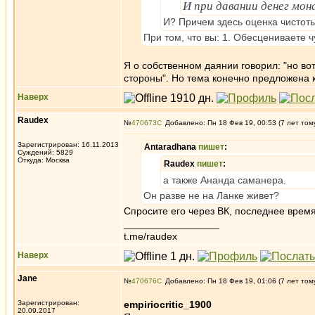
И при давании денег мон
И? Причем здесь оценка чистот
При том, что вы: 1. Обесцениваете ч
Я о собственном даянии говорил: "но во
стороны". Но тема конечно предложена 
Наверх
Raudex
№
470673
Добавлено: Пн 18 Фев 19, 00:53 (7 лет том
Зарегистрирован: 16.11.2013
Antaradhana
пишет
:
Суждений: 5829
Откуда: Москва
Raudex
пишет
:
а также Ананда саманера.
Он разве не на Ланке живет?
Спросите его через ВК, последнее врем
_________________
t.me/raudex
Наверх
Jane
№
470676
Добавлено: Пн 18 Фев 19, 01:06 (7 лет том
Зарегистрирован:
empiriocritic_1900
20.09.2017