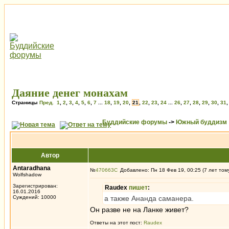
Даяние денег монахам
Страницы
Пред.
1
,
2
,
3
,
4
,
5
,
6
,
7
...
18
,
19
,
20
,
21
,
22
,
23
,
24
...
26
,
27
,
28
,
29
,
30
,
31
Буддийские форумы
->
Южный буддизм
Автор
Antaradhana
№
470663
Добавлено: Пн 18 Фев 19, 00:25 (7 лет том
Wolfshadow
Зарегистрирован:
Raudex
пишет
:
16.01.2016
Суждений: 10000
а также Ананда саманера.
Он разве не на Ланке живет?
Ответы на этот пост:
Raudex