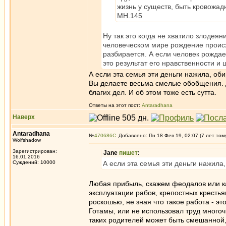
жизнь у существ, быть кровожад
МН.145
Ну так это когда не хватило злодея
человеческом мире рождение происход
разбирается. А если человек рождае
это результат его нравственности и
А если эта семья эти деньги нажила, об
Вы делаете весьма смелые обобщения. Да
благих дел. И об этом тоже есть сутта.
Ответы на этот пост:
Antaradhana
Наверх
Antaradhana
№
470686
Добавлено: Пн 18 Фев 19, 02:07 (7 лет том
Wolfshadow
Зарегистрирован:
Jane
пишет
:
16.01.2016
Суждений: 10000
А если эта семья эти деньги нажила
Любая прибыль, скажем феодалов или кап
эксплуатации рабов, крепостных крестьян
роскошью, не зная что такое работа - э
Готамы, или не использовал труд многоч
таких родителей может быть смешанной, 