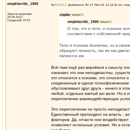
empiriocritic_1900
№
458761
Добавлено: Вт 27 Ноя 18, 21:16 (8 лет том
Зарегистрирован:
shpiler
пишет
:
26.06.2017
Суждений: 8733
empiriocritic_1900
пишет
:
О том, что и тело, и психика ч
соответствии с собственной при
Тело и психика безличны, но в сво
образуют личность, так же как двига
являются им.
Всё-таки ещё раз вернёмся к смыслу поня
означает, что они неподвластны, сущест
это относится к психике, это относится 
соединенные в одном психофизическом к
обусловливают друг друга - ничего в эт
любой, отдельно взятый акт воли. Но и их
переплетение взаимодействующих усло
Это переплетение не просто неподвластн
Единственный претендент на власть - акт
факторов. Да, отчасти они воздействуют
позволяют остальные условия. Но и оста