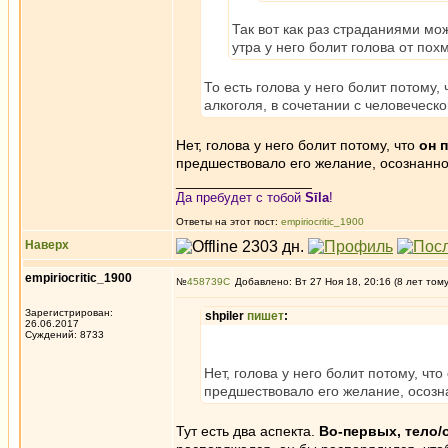
Так вот как раз страданиями мо
утра у него болит голова от пох
То есть голова у него болит потому,
алкоголя, в сочетании с человечес
Нет, голова у него болит потому, что
он 
предшествовало его желание, осознанное
_________________
Да пребудет с тобой
Sīla
!
Ответы на этот пост:
empiriocritic_1900
Наверх
empiriocritic_1900
№
458739
Добавлено: Вт 27 Ноя 18, 20:16 (8 лет том
Зарегистрирован:
shpiler
пишет
:
26.06.2017
Суждений: 8733
Нет, голова у него болит потому, что
предшествовало его желание, осозна
Тут есть два аспекта.
Во-первых, тело/