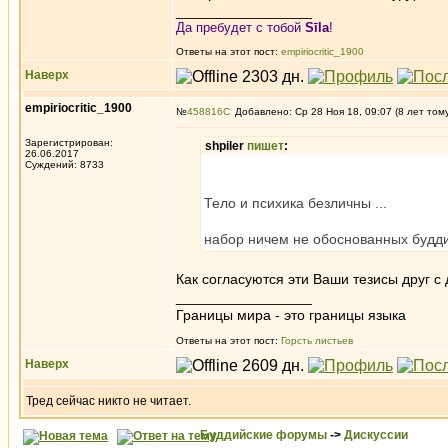
_________________
Да пребудет с тобой
Sīla
!
Ответы на этот пост:
empiriocritic_1900
Наверх
empiriocritic_1900
№
458816
Добавлено: Ср 28 Ноя 18, 09:07 (8 лет том
Зарегистрирован:
shpiler
пишет
:
26.06.2017
Суждений: 8733
Тело и психика безличны ...
набор ничем не обоснованных будд
Как согласуются эти Ваши тезисы друг с 
_________________
Границы мира - это границы языка
Ответы на этот пост:
Горсть листьев
Наверх
Тред сейчас никто не читает.
Буддийские форумы
->
Дискуссии