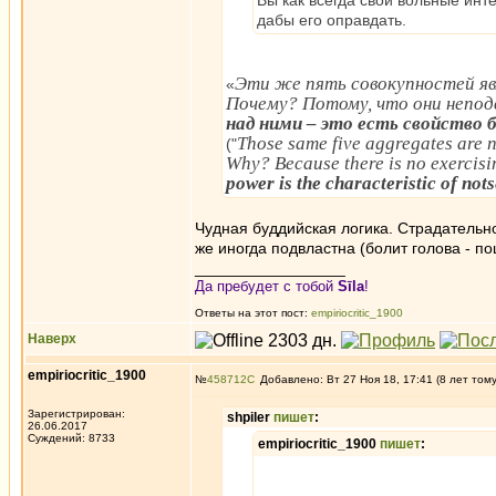
Вы как всегда свои вольные инт
дабы его оправдать.
Эти же пять совокупностей явл
«
Почему? Потому, что они непо
над ними – это есть свойство 
Those same five aggregates are no
("
Why? Because there is no exercisi
power is the characteristic of nots
Чудная буддийская логика. Страдательно
же иногда подвластна (болит голова - п
_________________
Да пребудет с тобой
Sīla
!
Ответы на этот пост:
empiriocritic_1900
Наверх
empiriocritic_1900
№
458712
Добавлено: Вт 27 Ноя 18, 17:41 (8 лет том
Зарегистрирован:
shpiler
пишет
:
26.06.2017
Суждений: 8733
empiriocritic_1900
пишет
: