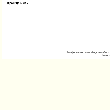
Страница
6
из
7
За информацию, размещённую на сайте пол
Мощь пх