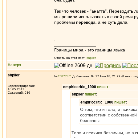
она будет.
Так что человек - "анатта". Переводить ли
мы решили использовать в своей речи рус
проблемы перевода, а не суть дела.
,
_________________
Границы мира - это границы языка
Ответы на этот пост:
shpiler
Наверх
shpiler
№
458774
Добавлено: Вт 27 Ноя 18, 21:29 (8 лет том
Зарегистрирован:
empiriocritic_1900
пишет
:
16.05.2017
Суждений: 936
shpiler
пишет
:
empiriocritic_1900
пишет
:
О том, что и тело, и психи
соответствии с собственной 
безличны.
Тело и психика безличны, но в