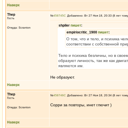
Наверх
Thep
№
458745
Добавлено: Вт 27 Ноя 18, 20:33 (8 лет том
Гость
shpiler
пишет
:
Откуда: Scranton
empiriocritic_1900
пишет
:
О том, что и тело, и психика ч
соответствии с собственной при
Тело и психика безличны, но в сво
образуют личность, так же как двига
являются им.
Не образуют.
Наверх
Thep
№
458746
Добавлено: Вт 27 Ноя 18, 20:34 (8 лет том
Гость
Сорри за повторы, инет глючит )
Откуда: Scranton
Наверх