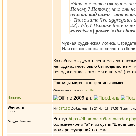
Эти же пять совокупностей 
«
Почему? Потому, что они н
власти над ними – это ест
Those same five aggregates ar
("
22). Why? Because there is no
exercise of power is the charac
Чудная буддийская логика. Страдате
Или все же иногда подвластна (боли
Как обычно - думать ленитесь, зато возм
неподвластное. Было бы подвластным, г
неподвластное - это не я и не моё (пот
_________________
Границы мира - это границы языка
Ответы на этот пост:
shpiler
Наверх
Wu-гость
№
458717
Добавлено: Вт 27 Ноя 18, 17:57 (8 лет том
Гость
Вот тут
https://dhamma.ru/forum/index.
Откуда: Moscow
болезненное и "я" и из сутты "Шесть ше
моих рассуждений по теме.