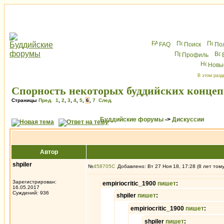
FAQ
Поиск
По
Профиль
Новы
В этом разд
Спорность некоторых буддийских концепци
Страницы
Пред.
1
,
2
,
3
,
4
,
5
,
6
,
7
След.
Буддийские форумы
->
Дискуссии
Автор
shpiler
№
458705
Добавлено: Вт 27 Ноя 18, 17:28 (8 лет том
Зарегистрирован:
empiriocritic_1900
пишет
:
16.05.2017
Суждений: 936
shpiler
пишет
:
empiriocritic_1900
пишет
:
shpiler
пишет
: