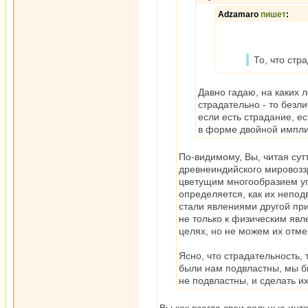
Adzamaro
пишет
:
То, что стр
Давно гадаю, на каких 
страдательно - то безли
если есть страдание, е
в форме двойной имплика
По-видимому, Вы, читая су
древнеиндийского мировоззр
цветущим многообразием упу
определяется, как их непод
стали явлениями другой прир
не только к физическим явл
целях, но не можем их отме
Ясно, что страдательность,
были нам подвластны, мы бы
не подвластны, и сделать 