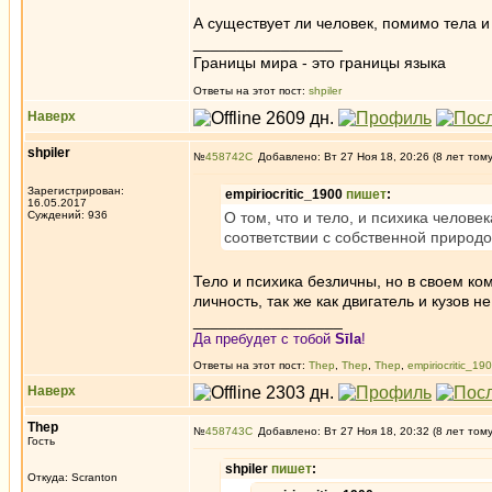
А существует ли человек, помимо тела и
_________________
Границы мира - это границы языка
Ответы на этот пост:
shpiler
Наверх
shpiler
№
458742
Добавлено: Вт 27 Ноя 18, 20:26 (8 лет том
Зарегистрирован:
empiriocritic_1900
пишет
:
16.05.2017
Суждений: 936
О том, что и тело, и психика челов
соответствии с собственной природо
Тело и психика безличны, но в своем 
личность, так же как двигатель и кузов 
_________________
Да пребудет с тобой
Sīla
!
Ответы на этот пост:
Thep
,
Thep
,
Thep
,
empiriocritic_19
Наверх
Thep
№
458743
Добавлено: Вт 27 Ноя 18, 20:32 (8 лет том
Гость
shpiler
пишет
:
Откуда: Scranton