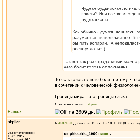
Чудная буддийская логика. 
власти? Или все же иногда 
Буддхагхоша...
Как обычно - думать ленитесь, з
разумеется, неподвластное. Был
бы пить аспирин. А неподвластн
распоряжаться).
Так вот как раз страданиями можно 
него болит голова от похмелья.
То есть голова у него болит потому, что
в сочетании с человеческой физиологие
_________________
Границы мира - это границы языка
Ответы на этот пост:
shpiler
Наверх
shpiler
№
458733
Добавлено: Вт 27 Ноя 18, 19:33 (8 лет том
Зарегистрирован:
empiriocritic_1900
пишет
:
16.05.2017
Суждений: 936