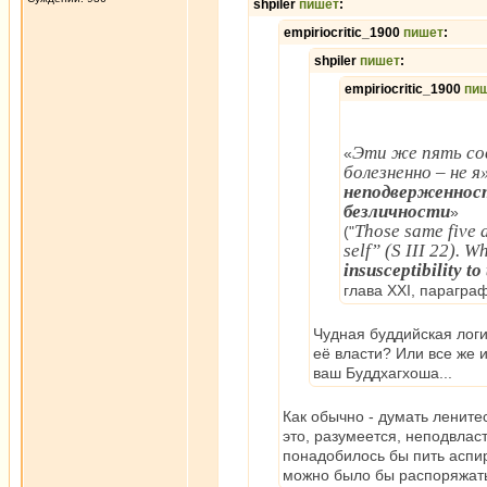
shpiler
пишет
:
empiriocritic_1900
пишет
:
shpiler
пишет
:
empiriocritic_1900
пи
Эти же пять сов
«
болезненно – не 
неподверженност
безличности
»
Those same five a
("
self” (S III 22). 
insusceptibility to
глава XXI, параграф
Чудная буддийская логи
её власти? Или все же 
ваш Буддхагхоша...
Как обычно - думать ленитес
это, разумеется, неподвлас
понадобилось бы пить аспир
можно было бы распоряжать