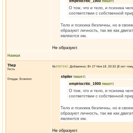
empiriocritic_1900
пишет
:
О том, что и тело, и психика ч
соответствии с собственной при
Тело и психика безличны, но в сво
образуют личность, так же как двига
являются им.
Не образуют.
Наверх
Thep
№
458744
Добавлено: Вт 27 Ноя 18, 20:32 (8 лет том
Гость
shpiler
пишет
:
Откуда: Scranton
empiriocritic_1900
пишет
:
О том, что и тело, и психика ч
соответствии с собственной при
Тело и психика безличны, но в сво
образуют личность, так же как двига
являются им.
Не образуют.