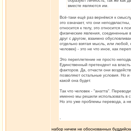
образуют личность, так же как д
вместе являются им.
Всё-таки ещё раз вернёмся к смыслу 
это означает, что они неподвластны
относится к телу, это относится к пс
физические явления, соединенные в
друг с другом, взаимно обусловлива
отдельно взятая мысль, или любой, 
человек) - это не что иное, как пе
Это переплетение не просто неподвл
Единственный претендент на власть -
факторов. Да, отчасти они воздейст
позволяют остальные условия. Но и 
какой она будет.
Так что человек - "анатта". Переводит
именно мы решили использовать в сво
Но это уже проблемы перевода, а не
,
набор ничем не обоснованных буддийск