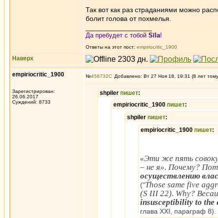
Так вот как раз страданиями можно расп
болит голова от похмелья.
_________________
Да пребудет с тобой
Sīla
!
Ответы на этот пост:
empiriocritic_1900
Наверх
empiriocritic_1900
№
458732
Добавлено: Вт 27 Ноя 18, 19:31 (8 лет том
Зарегистрирован:
shpiler
пишет
:
26.06.2017
Суждений: 8733
empiriocritic_1900
пишет
:
shpiler
пишет
:
empiriocritic_1900
пишет
:
Эти же пять совоку
«
– не я». Почему? По
осуществлению влас
Those same five aggre
("
(S III 22). Why? Becau
insusceptibility to the
глава XXI, параграф 8).