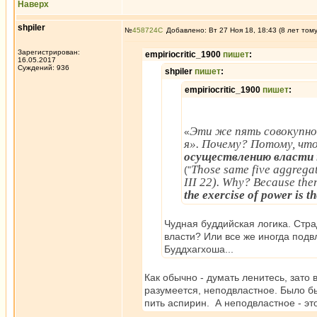
Наверх
shpiler
№
458724
Добавлено: Вт 27 Ноя 18, 18:43 (8 лет том
Зарегистрирован:
empiriocritic_1900
пишет
:
16.05.2017
Суждений: 936
shpiler
пишет
:
empiriocritic_1900
пишет
:
Эти же пять совокупнос
«
я». Почему? Потому, чт
осуществлению власти н
Those same five aggregate
("
III 22). Why? Because ther
the exercise of power is th
Чудная буддийская логика. Стра
власти? Или все же иногда подв
Буддхагхоша...
Как обычно - думать ленитесь, зато 
разумеется, неподвластное. Было бы
пить аспирин. А неподвластное - эт