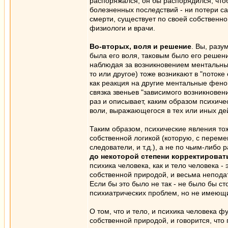
распоряжался, он бы распорядился, что
болезненных последствий - ни потери с
смерти, существует по своей собственно
физиологи и врачи.
Во-вторых, воля и решение
. Вы, разу
была его воля, таковым было его решени
наблюдая за возникновением ментальных
то или другое) тоже возникают в "потоке
как реакция на другие ментальные фено
связка звеньев "зависимого возникновен
раз и описывает, каким образом психиче
воли, выражающегося в тех или иных де
Таким образом, психические явления тож
собственной логикой (которую, с перем
следователи, и т.д.), а не по чьим-либо
до некоторой степени корректироват
психика человека, как и тело человека -
собственной природой, и весьма непода
Если бы это было не так - не было бы с
психиатрических проблем, но не имеющи
О том, что и тело, и психика человека 
собственной природой, и говорится, что