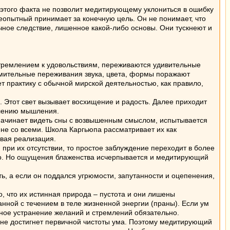
этого факта не позволит медитирующему уклониться в ошибку
еопытный принимает за конечную цель. Он не понимает, что
чное следствие, лишенное какой-либо основы. Они тускнеют и
тремлением к удовольствиям, переживаются удивительные
мительные переживания звука, цвета, формы поражают
ет практику с обычной мирской деятельностью, как правило,
 Этот свет вызывает восхищение и радость. Далее приходит
блению мышления.
ачинает видеть сны с возвышенным смыслом, испытывается
 не со всеми. Школа Каргьюпа рассматривает их как
вая реализация.
ри их отсутствии, то простое заблуждение переходит в более
его. Но ощущения блаженства исчерпывается и медитирующий
 а если он поддался угрюмости, запутанности и оцепенения,
, что их истинная природа – пустота и они лишены
анной с течением в теле жизненной энергии (праны). Если ум
ное устранение желаний и стремлений обязательно.
 не достигнет первичной чистоты ума. Поэтому медитирующий