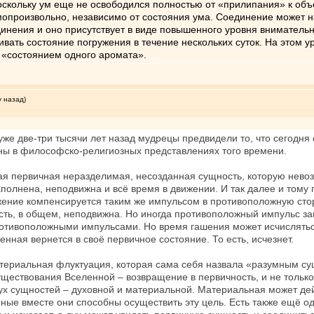
поскольку ум еще не освободился полностью от «прилипания» к объ
опроизвольно, независимо от состояния ума. Соединение может н
динения и оно присутствует в виде повышенного уровня внимательн
ать состояние погружения в течение нескольких суток. На этом 
я «состоянием одного аромата».
у назад)
уже две-три тысячи лет назад мудрецы предвидели то, что сегодня о
ины в философско-религиозных представлениях того времени.
кая первичная неразделимая, несозданная сущность, которую нево
наполнена, неподвижна и всё время в движении. И так далее и том
ижение компенсируется таким же импульсом в противоположную сто
сть, в общем, неподвижна. Но иногда противоположный импульс зап
отивоположными импульсами. Но время гашения может исчислятьс
ная вернется в своё первичное состояние. То есть, исчезнет.
атериальная флуктуация, которая сама себя назвала «разумным сущ
ществования Вселенной – возвращение в первичность, и не только ос
ух сущностей – духовной и материальной. Материальная может дей
ные вместе они способны осуществить эту цель. Есть также ещё од