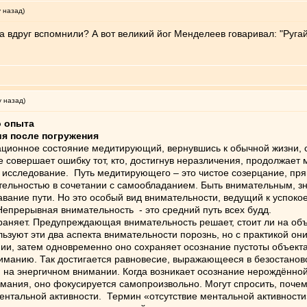
у назад)
а вдруг вспомнили? А вот великий йог Менделеев говаривал: "Ругай
у назад)
о опыта
ия после погружения
ионное состояние медитирующий, вернувшись к обычной жизни, с
 совершает ошибку тот, кто, достигнув неразличения, продолжает
 исследование. Путь медитирующего – это чистое созерцание, пр
ельностью в сочетании с самообладанием. Быть внимательным, зн
ание пути. Но это особый вид внимательности, ведущий к успокое
 Непрерывная внимательность - это средний путь всех будд.
няет. Предупреждающая внимательность решает, стоит ли на об
ьзуют эти два аспекта внимательности порознь, но с практикой о
и, затем одновременно оно сохраняет осознание пустоты объекта,
ниманию. Так достигается равновесие, выражающееся в безостано
 энергичном внимании. Когда возникает осознание нерождённой
ания, оно фокусируется самопроизвольно. Могут спросить, почему
ентальной активности. Термин «отсутствие ментальной активности