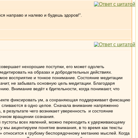
ся направо и налево и будешь здоров!".
овершает нехорошие поступки, его может одолеть
 медитировать на образах и добродетельных действиях.
ямое восприятие и тонкое понимание. Состояние медитации
ачит, не забывать основную цель медитации. Благодаря
нию. Внимание ведёт к бдительности, когда понимают, что
ъекте фиксировать ум, а сохраняющая поддерживает фиксацию
ни сливаются в одно целое. Сначала внимание напряженно
 в результате чего возникает уверенность и состояние
вочном вращении сознания.
 пустоты всех явлений, можно переходить к удерживающему
 мы акцентируем понятие внимания, в то время как тексты
» относится к грубому беспорядочному метанию мыслей. Когда