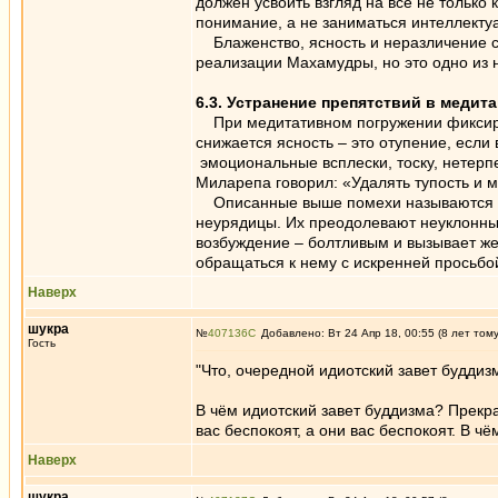
должен усвоить взгляд на всё не тольк
понимание, а не заниматься интеллект
Блаженство, ясность и неразличение со
реализации Махамудры, но это одно из
6.3. Устранение препятствий в медит
При медитативном погружении фиксируем
снижается ясность – это отупение, если
эмоциональные всплески, тоску, нетерп
Миларепа говорил: «Удалять тупость и м
Описанные выше помехи называются «в
неурядицы. Их преодолевают неуклонны
возбуждение – болтливым и вызывает жел
обращаться к нему с искренней просьбо
Наверх
шукра
№
407136
Добавлено: Вт 24 Апр 18, 00:55 (8 лет том
Гость
"Что, очередной идиотский завет буддиз
В чём идиотский завет буддизма? Прекр
вас беспокоят, а они вас беспокоят. В 
Наверх
шукра