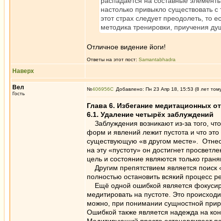
распадается на составные элементы 
настолько привыкло существовать с 
этот страх следует преодолеть, то е
методика тренировки, приучения душ
Отличное видение йоги!
Ответы на этот пост:
Samantabhadra
Наверх
Вел
№
406956
Добавлено: Пн 23 Апр 18, 15:53 (8 лет том
Гость
Глава 6. Избегание медитационных о
6.1. Удаление четырёх заблуждений
Заблуждения возникают из-за того, что
форм и явлений лежит пустота и что это
существующую «в другом месте». Отнест
на эту «пустоту» он достигнет просветл
цель и состояние являются только граня
Другим препятствием является поиск «
полностью остановить всякий процесс р
Ещё одной ошибкой является фокусиров
медитировать на пустоте. Это происходи
можно, при понимании сущностной приро
Ошибкой также является надежда на кон