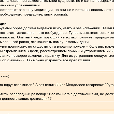
о как на лишенной самостоятельной сущности, но и как на невыра
уальными упражнениями.
ставляют вершину медитации, но они же и источник опасных откло
 необходимых предварительных условий.
ации
ый образ должен видеться ясно, чётко и без искажений. Такая в
 возникает искажение – это возбуждение. Тупость вызывает сонлив
еливость. Опытный медитирующий не только понимает природу эти
ысли – всё равно, что зажигать лампу в ясный день».
нутренними», но существуют и внешние помехи – болезни, нару
м стремлением к цели, рассмотрением причин и устранением их 
ание поскорее закончить практику. Для их устранения следует визу
й об очищении. Так можно устранить все препятствия.
у назад)
ма вдруг вспомнили? А вот великий йог Менделеев говаривал: "Руга
атить бесплодный разговор? Вас как йога с достижениями, не дол
чём ценность ваших достижений?