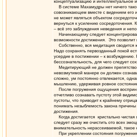
концептуализацию и интеллектуальное и
В системе Махамудры нет ничего такого
совозникающем вместе с видением его 
не может являться объектом сосредоточ
вернуться к усилению сосредоточения. 
– всё это заблуждения неведения и н
Начинающему следует концентрироватьс
возможности достижения. Это позволит 
Собственно, вся медитация сводится к
Надо сохранять первозданный покой есте
усердие в постижении – к возбуждению.
бессознательность, для чего следует с
Медитирующий не должен препятствоват
невозмутимой манере он должен сознава
сложно, ум постоянно отвлекается, одна
мышлению, удерживая ровное состояни
После погружения ощущения воспринима
отчетливо сознавать пустоту этой види
пустоты, что приводит к крайнему отриц
понимать незыблемость закона причины и
достижения.
Когда достигается кристально чистая 
следует сразу же очистить ото всех эм
внимательность нерассеиваемой, такое 
При укреплении состояния погружения и