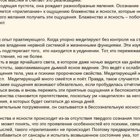
ок мыслей и считает это реализацией.
одящая пустота, она рождает разнообразные явления. Осознание 
яется «прилипание» к ощущению блаженства и ясности, которые н
ного желания получить эти ощущения. Блаженство и ясность – побо
ют.
опыт практикующего. Когда упорно медитируют без контроля на с
шее владение нервной системой и жизненными функциями. Эти изу
подстерегает того, кто находится в уединении. Тот, кто перемежа
ления, но не более.
 виде ярчайшего света, в котором даже ночью видится как днём.
устоты, заволакивающее дымкой ясное видение. Это ведёт к осла
ия тела, ума и психики пророческие свойства. Медитирующий н
 т.п. Медитирующий много смеётся и поёт. Правда, такое случается
акие ощущения возникают обязательно, если пробудилась отчётли
 вновь и вновь пережить эти приятные ощущения и беспокоится п
енства становится препятствием, поскольку ум «зацепился» за н
ия, в которых будет скитаться до конца дней.
льным погружением, он скатывается в бессознательную косность,
ва и ясности происходит из-за отсутствия твердого сознания того
может понять, что это проявление особенностей его психики, связ
ыслей, такого «прилипания» не происходит. Поэтому предваритель
збавиться от сансары и испытать возвышенное состояние ума, тот