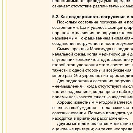
непостижимость природы ума определяет
означает отсутствие различительных мы
5.2. Как поддерживать погружение и 
Поскольку состояние погружения и посл
состояниями. Если удалось сконцентрир
пор, пока отвлечения не нарушат это с
называемым «окрашиванием внимания» и
соединения погружения и постпогружени
Смысл практики Махамудры в поддержан
начальной фазы, когда медитирующий дол
внутренних конфликтов, одновременно у
второй этап удержания этого состояния
тяжести с одной стороны и возбуждения
много раз. Это укрепляет интерес меди
Для поддержания состояния погружения
«не-мышления», когда отсутствуют мысл
«не-исследования», когда просто наблюд
приёмы называются «шестью чудесными
Хорошо известным методом является рас
всплеска возбуждения. Тогда возникает
совозникновении. Попытка принудить ум,
находится в приятном расслаблении».
Другим методом является медитация без
оценочные критерии; он также неопредел