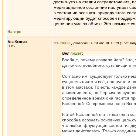
достигнуто на стадии сосредоточения, 
медитационное состояние наступает сам
в состоянии осознать природу этого сое
медитирующий будет способен поддержив
цепляния ума за объект. Это называетс
Наверх
Анабхогин
№
406833
Добавлено: Пн 23 Апр 18, 10:29 (8 лет том
Гость
Вел
пишет
:
Вообще, почему создали йогу? Что, 
Да ничего подобного, суть дисципл
Согласно им, существует только не
сущность ничто и всё, она пуста и 
в этом мастаки. То есть, каждое дв
движение есть, но Первичная сущно
определенное время она гасится пр
Вселенной. Со временем наша Вселен
В этой Вселенной есть тоже одна м
способна осознать основную цель су
что любая флуктуация состоит из дв
может действовать. Только соединен