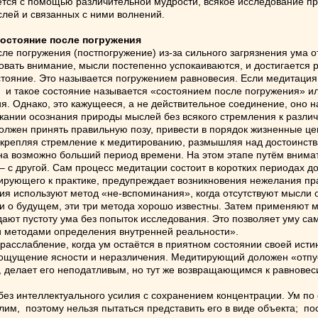
ся с помощью различительной мудрости, всякое исследование пре
слей и связанных с ними волнений.
состояние после погружения
е погружения (постпогружение) из-за сильного загрязнения ума 
овать внимание, мысли постепенно успокаиваются, и достигается
остояние. Это называется погружением равновесия. Если медитаци
 такое состояние называется «состоянием после погружения» или
я. Однако, это кажущееся, а не действительное соединение, оно
ии осознания природы мыслей без всякого стремления к различе
жен принять правильную позу, привести в порядок жизненные цент
крепляя стремление к медитированию, размышляя над достоинствам
 на возможно больший период времени. На этом этапе путём вним
 – с другой. Сам процесс медитации состоит в коротких периодах 
тирующего к практике, предупреждает возникновения нежелания пра
 используют метод «не-вспоминания», когда отсутствуют мысли о
и о будущем, эти три метода хорошо известны. Затем применяют ме
ают пустоту ума без попыток исследования. Это позволяет уму са
 методами определения внутренней реальности».
слабление, когда ум остаётся в приятном состоянии своей истин
 ощущение ясности и неразличения. Медитирующий доложен «отпус
 делает его неподатливым, но тут же возвращающимся к равновеси
 интеллектуального усилия с сохранением концентрации. Ум по с
им, поэтому нельзя пытаться представить его в виде объекта; пос