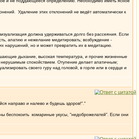
зимое и не поддающееся определению. Необходимо иметь ясное
нений. Удаление этих отклонений не ведёт автоматически к
изуализация должна удерживаться долго без рассеяния. Если
ость, апатию и нежелание медитировать; возбуждение -
х нарушений, но и может превратить их в медитацию.
шающие дыхание, высокая температура, и прочие жизненные
и нерушимым спокойствием. Отупение делает апатичным;
ализировать своего гуру над головой, в горле или в сердце и
йся направо и налево и будешь здоров!"."
жны беспокоить комариные укусы, "недоброжелатей". Если они