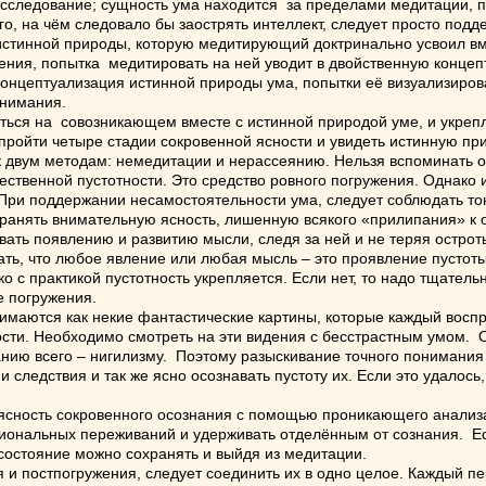
сследование; сущность ума находится за пределами медитации, п
, на чём следовало бы заострять интеллект, следует просто под
истинной природы, которую медитирующий доктринально усвоил в
ения, попытка медитировать на ней уводит в двойственную концеп
Концептуализация истинной природы ума, попытки её визуализиро
епонимания.
я на совозникающем вместе с истинной природой уме, и укрепля
пройти четыре стадии сокровенной ясности и увидеть истинную пр
 двум методам: немедитации и нерассеянию. Нельзя вспоминать о
ственной пустотности. Это средство ровного погружения. Однако 
 При поддержании несамостоятельности ума, следует соблюдать то
охранять внимательную ясность, лишенную всякого «прилипания» к 
ь появлению и развитию мысли, следя за ней и не теряя острот
ть, что любое явление или любая мысль – это проявление пустоты
ко с практикой пустотность укрепляется. Если нет, то надо тщате
е погружения.
ются как некие фантастические картины, которые каждый воспри
мости. Необходимо смотреть на эти видения с бесстрастным умом.
анию всего – нигилизму. Поэтому разыскивание точного понимания 
 следствия и так же ясно осознавать пустоту их. Если это удалось
ясность сокровенного осознания с помощью проникающего анализ
оциональных переживаний и удерживать отделённым от сознания. 
состояние можно сохранять и выйдя из медитации.
 постпогружения, следует соединить их в одно целое. Каждый пе