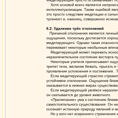
Медитирующий просто останавливает пот
Хотя основой всего является непроисх
интеллектуализации. Также ошибкой явл
это просто следствие медитации и силь
тускнеют и, наконец, совершенно исчеза
6.2. Удаление трёх отклонений
Причиной отклонения является личный 
ощущения, поскольку достигается хоро
медитирующего. Однако такая опасность 
переживает некоторые необычные впечат
Медитирующий может пережить ясность в
неразличительное состояние восторга п
Некоторые учителя приписывают ощущен
трепет тела, желание бежать, прыгать и
проявление успокоения и постижения. Т
Если медитирующий страстно стремиться
устойчивое отклонение. Ощущение блаж
оказывается в нижних мирах существован
Если медитирующий увлёкся неразличите
он скатывается до уровня животного.
«Прилипание» ума к состоянию блаженст
самостоятельного существования. Он не 
осознаёт истинную природу явлений и м
Но у кого нет искреннего стремления и