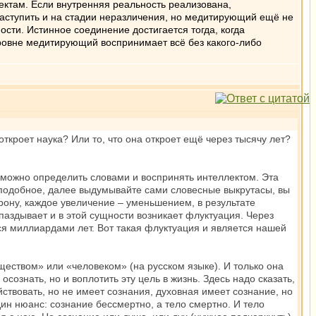
ектам. Если внутренняя реальность реализована,
аступить и на стадии неразличения, но медитирующий ещё не
ости. Истинное соединение достигается тогда, когда
уровне медитирующий воспринимает всё без какого-либо
ткроет наука? Или то, что она откроет ещё через тысячу лет?
зможно определить словами и воспринять интеллектом. Эта
у подобное, далее выдумывайте сами словесные выкрутасы, вы
рону, каждое увеличение – уменьшением, в результате
аздывает и в этой сущности возникает флуктуация. Через
я миллиардами лет. Вот такая флуктуация и является нашей
еством» или «человеком» (на русском языке). И только она
ознать, но и воплотить эту цель в жизнь. Здесь надо сказать,
ствовать, но не имеет сознания, духовная имеет сознание, но
ин нюанс: сознание бессмертно, а тело смертно. И тело