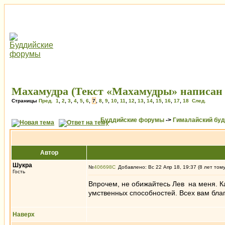
Махамудра (Текст «Махамудры» написан 
Страницы
Пред.
1
,
2
,
3
,
4
,
5
,
6
,
7
,
8
,
9
,
10
,
11
,
12
,
13
,
14
,
15
,
16
,
17
,
18
След.
Буддийские форумы
->
Гималайский бу
Автор
Шукра
№
406698
Добавлено: Вс 22 Апр 18, 19:37 (8 лет том
Гость
Впрочем, не обижайтесь Лев на меня. Ка
умственных способностей. Всех вам благ
Наверх