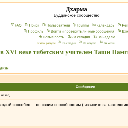
Дхарма
Буддийское сообщество
FAQ
Поиск
Пользователи
Группы
Календарь
Peг
Профиль
Войти и проверить личные сообщения
Вхo
Новые посты
За сегодня
За неделю
В этом разделе:
За сегодня
За неделю
За месяц
в XVI веке тибетским учителем Таши Намг
ддизм
Сообщение
у назад)
ждый способен... по своим способностям ( извините за тавтологию)
.