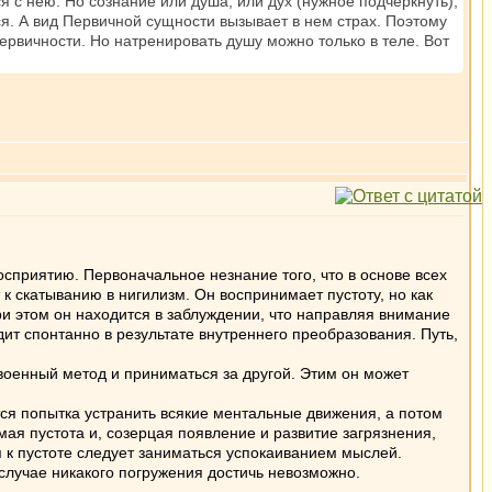
я с нею. Но сознание или душа, или дух (нужное подчеркнуть),
ся. А вид Первичной сущности вызывает в нем страх. Поэтому
Первичности. Но натренировать душу можно только в теле. Вот
сприятию. Первоначальное незнание того, что в основе всех
к скатыванию в нигилизм. Он воспринимает пустоту, но как
и этом он находится в заблуждении, что направляя внимание
дит спонтанно в результате внутреннего преобразования. Путь,
оенный метод и приниматься за другой. Этим он может
я попытка устранить всякие ментальные движения, а потом
мая пустота и, созерцая появление и развитие загрязнения,
 к пустоте следует заниматься успокаиванием мыслей.
случае никакого погружения достичь невозможно.