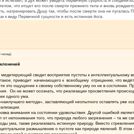
и исчезает, а дух может увидеть первичную сущность и соединитьс
телом, что итщет его после смерти прежнего тела и вновь рождает
сть, натренировать Душу так, чтобы после смерти она не пугалась 
и к виду Первичной сущности и есть истинная йога.
у назад)
тклонений
 медитирующий сводит восприятие пустоты к интеллектуальному во
 такое, приводит начинающего к всеобщему отрицанию, что ведёт 
и это ощущение к своему собственному уму он не в состоянии. Пр
ения. Он не может осознать, что реализации просветления происхо
ми одного ума.
наилучшего метода», заставляющий неопытного оставлять уже осв
еализации.
ка внимания на состоянии удовольствия. Другой ошибкой являетс
т от непонимания того, что природа любого загрязнения – та же са
ды ума, также реализовать истинную природу. Вместо стремления
цептуальное размышление о пустоте как природе явлений. В этом 