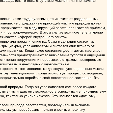
кращается. То есть, отсутствие мыслей или «не память»
отвлечениями трудноуловимы, то их считают разделёнными
 равновесие с удержанием присущей мыслям природы до тех
я прерывается, то медитирующий восстанавливает её приёмом,
 «постпогружением». В этом случае возникает впечатление
 называется «сферой внутреннего опыта».
нию или неразличению их. Сама медитация состоит из
ры (чакры), успокаивает ум и пытается очистить его от
и практики. Когда такое состояния достигается, наступает
ательности предотвращают возникновение тупости и ощущения
достижения погружения и перерывах с отдыхом, повторяемые
ктиковать и даёт отдых с удовольствием.
 прошлом; «не-мнения», когда отсутствуют оценочные мысли;
тод «не-медитации», когда отсутствует процесс созерцания;
мопроизвольно перейти в своё естественное состояние. Эти
ной природы. Тогда он успокаивается сам после каждого
тить» ум и дать ему возможность успокоиться в присущем ему
ю, как только усилие исчезло. Это называется «дать уму
воей природе бесстрастен, поэтому нельзя включать
кольку ум невообразим, нельзя вносить в практику