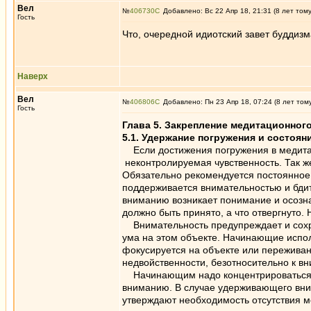
Вел
№
406730
Добавлено: Вс 22 Апр 18, 21:31 (8 лет том
Гость
Что, очередной идиотский завет буддизм
Наверх
Вел
№
406806
Добавлено: Пн 23 Апр 18, 07:24 (8 лет том
Гость
Глава 5. Закрепление медитационног
5.1. Удержание погружения и состоян
Если достижения погружения в медитац
неконтролируемая чувственность. Так же
Обязательно рекомендуется постоянное
поддерживается внимательностью и бдит
вниманию возникает понимание и осознав
должно быть принято, а что отвергнуто.
Внимательность предупреждает и сохра
ума на этом объекте. Начинающие испол
фокусируется на объекте или переживани
недвойственности, безотносительно к в
Начинающим надо концентрироваться на
вниманию. В случае удерживающего вним
утверждают необходимость отсутствия м