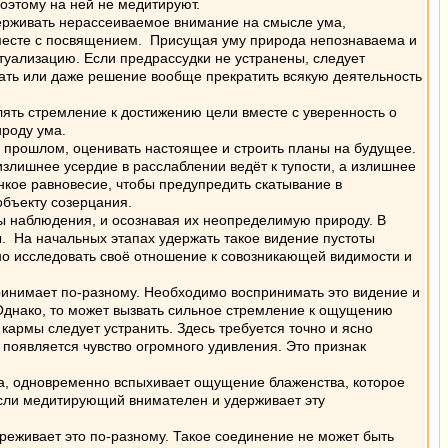
оэтому на ней не медитируют.
держивать нерассеиваемое внимание на смысле ума,
месте с посвящением. Присущая уму природа непознаваема и
туализацию. Если предрассудки не устранены, следует
вать или даже решение вообще прекратить всякую деятельность
ть стремление к достижению цели вместе с уверенность о
ироду ума.
 прошлом, оценивать настоящее и строить планы на будущее.
излишнее усердие в расслаблении ведёт к тупости, а излишнее
нкое равновесие, чтобы предупредить скатывание в
объекту созерцания.
ы наблюдения, и осознавая их неопределимую природу. В
. На начальных этапах удержать такое видение пустоты
льно исследовать своё отношение к совозникающей видимости и
нимает по-разному. Необходимо воспринимать это видение и
 Однако, то может вызвать сильное стремление к ощущению
кармы следует устранить. Здесь требуется точно и ясно
, появляется чувство огромного удивления. Это признак
а, одновременно вспыхивает ощущение блаженства, которое
Если медитирующий внимателен и удерживает эту
реживает это по-разному. Такое соединение не может быть