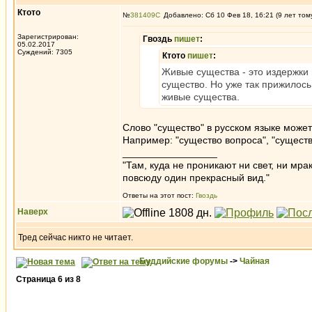
Ктото
№
381409
Добавлено: Сб 10 Фев 18, 16:21 (9 лет том
Зарегистрирован:
Гвоздь
пишет
:
05.02.2017
Суждений: 7305
Ктото
пишет
:
Живые существа - это издержки 
существо. Но уже так прижилось
живые существа.
Слово "существо" в русском языке может
Например: "существо вопроса", "существ
_________________
"Там, куда не проникают ни свет, ни мрак
повсюду один прекрасный вид."
Ответы на этот пост:
Гвоздь
Наверх
Тред сейчас никто не читает.
Буддийские форумы
->
Чайная
Страница
6
из
8