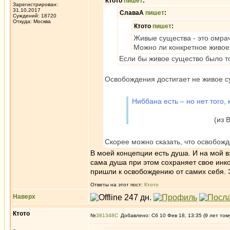
Ктото
пишет
:
Зарегистрирован:
31.10.2017
СлаваА
пишет
:
Суждений: 18720
Откуда: Москва
Ктото
пишет
:
Живые существа - это омра
Можно ли конкретное живое
Если бы живое существо было т
Освобождения достигает не живое с
Ниббана есть – но нет того, 
(из Висуддхи
Скорее можно сказать, что освобож
В моей концепции есть душа. И на мой в
сама душа при этом сохраняет свое инко
пришли к освобождению от самих себя. 
Ответы на этот пост:
Ктото
Наверх
Ктото
№
381348
Добавлено: Сб 10 Фев 18, 13:35 (9 лет том