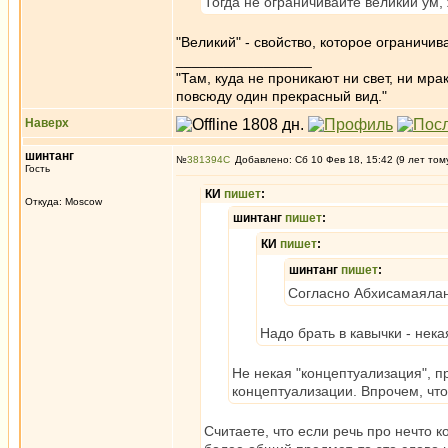
Тогда не ограничивайте великий ум
"Великий" - свойство, которое ограничив
_________________
"Там, куда не проникают ни свет, ни мрак
повсюду один прекрасный вид."
Наверх
шинтанг
№
381394
Добавлено: Сб 10 Фев 18, 15:42 (9 лет том
Гость
КИ
пишет
:
Откуда: Moscow
шинтанг
пишет
:
КИ
пишет
:
шинтанг
пишет
:
Согласно Абхисамаяланк
Надо брать в кавычки - нек
Не некая "концептуализация", 
концептуализации. Впрочем, что 
Считаете, что если речь про нечто 