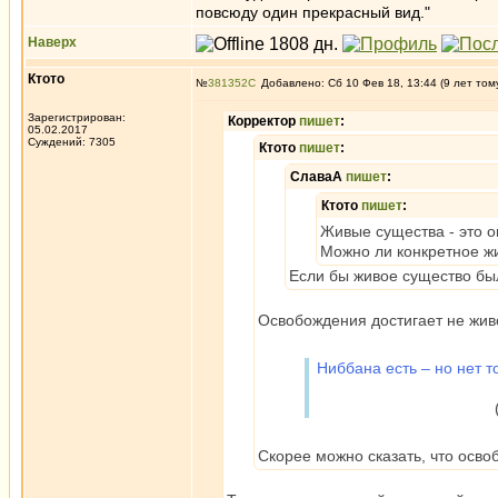
повсюду один прекрасный вид."
Наверх
Ктото
№
381352
Добавлено: Сб 10 Фев 18, 13:44 (9 лет том
Зарегистрирован:
Корректор
пишет
:
05.02.2017
Суждений: 7305
Ктото
пишет
:
СлаваА
пишет
:
Ктото
пишет
:
Живые существа - это 
Можно ли конкретное ж
Если бы живое существо бы
Освобождения достигает не жив
Ниббана есть – но нет то
(из Висудд
Скорее можно сказать, что осв