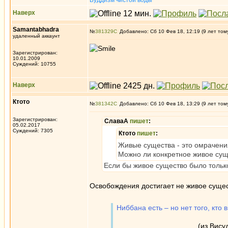
Буддизм чистой воды
Наверх
Samantabhadra
№
381329
Добавлено: Сб 10 Фев 18, 12:19 (9 лет том
удаленный аккаунт
Зарегистрирован:
10.01.2009
Суждений: 10755
Наверх
Ктото
№
381342
Добавлено: Сб 10 Фев 18, 13:29 (9 лет том
Зарегистрирован:
СлаваА
пишет
:
05.02.2017
Суждений: 7305
Ктото
пишет
:
Живые существа - это омрачен
Можно ли конкретное живое сущ
Если бы живое существо было тольк
Освобождения достигает не живое сущес
Ниббана есть – но нет того, кто 
(из Висуддхим