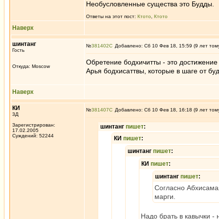
Необусловленные существа это Будды.
Ответы на этот пост:
Ктото
,
Ктото
Наверх
шинтанг
№
381402
Добавлено: Сб 10 Фев 18, 15:59 (9 лет том
Гость
Обретение бодхичитты - это достижение
Откуда: Moscow
Арья бодхисаттвы, которые в шаге от бу
Наверх
КИ
№
381407
Добавлено: Сб 10 Фев 18, 16:18 (9 лет том
3Д
Зарегистрирован:
шинтанг
пишет
:
17.02.2005
Суждений: 52244
КИ
пишет
:
шинтанг
пишет
:
КИ
пишет
:
шинтанг
пишет
:
Согласно Абхисамая
марги.
Надо брать в кавычки -