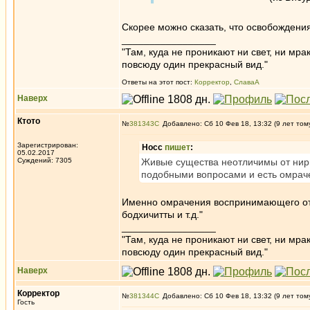
Скорее можно сказать, что освобождени
_________________
"Там, куда не проникают ни свет, ни мрак
повсюду один прекрасный вид."
Ответы на этот пост:
Корректор
,
СлаваА
Наверх
Ктото
№
381343
Добавлено: Сб 10 Фев 18, 13:32 (9 лет том
Зарегистрирован:
Носс
пишет
:
05.02.2017
Суждений: 7305
Живые существа неотличимы от нирв
подобными вопросами и есть омрач
Именно омрачения воспринимающего отде
бодхичитты и т.д."
_________________
"Там, куда не проникают ни свет, ни мрак
повсюду один прекрасный вид."
Наверх
Корректор
№
381344
Добавлено: Сб 10 Фев 18, 13:32 (9 лет том
Гость