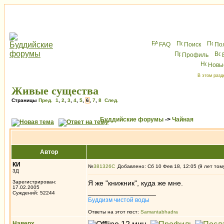
FAQ
Поиск
По
Профиль
Новы
В этом разд
Живые существа
Страницы
Пред.
1
,
2
,
3
,
4
,
5
,
6
,
7
,
8
След.
Буддийские форумы
->
Чайная
Автор
КИ
№
381326
Добавлено: Сб 10 Фев 18, 12:05 (9 лет том
3Д
Зарегистрирован:
Я же "книжник", куда же мне.
17.02.2005
_________________
Суждений: 52244
Буддизм чистой воды
Ответы на этот пост:
Samantabhadra
Наверх