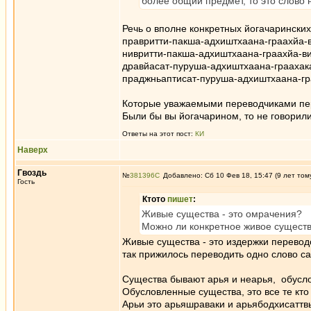
более общий предмет, то это слово 
Речь о вполне конкретных йогачаринских
правритти-пакша-адхиштхаана-граахйа-
нивритти-пакша-адхиштхаана-граахйа-в
дравйасат-пуруша-адхиштхаана-граахак
праджньаптисат-пуруша-адхиштхаана-гр
Которые уважаемыми переводчиками перев
Были бы вы йогачарином, то не говорил
Ответы на этот пост:
КИ
Наверх
Гвоздь
№
381396
Добавлено: Сб 10 Фев 18, 15:47 (9 лет том
Гость
Ктото
пишет
:
Живые существа - это омрачения?
Можно ли конкретное живое сущест
Живые существа - это издержки переводо
так прижилось переводить одно слово са
Существа бывают арья и неарья, обусл
Обусловленные существа, это все те кто
Арьи это арьяшраваки и арьябодхисаттв