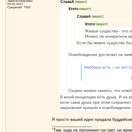
Зарегистрирован:
СлаваА
пишет
:
05.02.2017
Суждений: 7305
Ктото
пишет
:
СлаваА
пишет
:
Ктото
пишет
:
Живые существа - это 
Можно ли конкретное ж
Если бы живое существо бы
Освобождения достигает не жив
Ниббана есть – но нет то
(из Висудд
Скорее можно сказать, что осв
В моей концепции есть душа. И на м
если сама душа при этом сохраняет с
омрачения пришли к освобождению о
Я просто вашей идее придала буддийски
_________________
"Там, куда не проникают ни свет, ни мрак