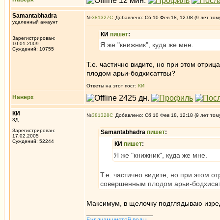
Samantabhadra
№
381327
Добавлено: Сб 10 Фев 18, 12:08 (9 лет том
удаленный аккаунт
КИ
пишет
:
Зарегистрирован:
10.01.2009
Я же "книжник", куда же мне.
Суждений: 10755
Т.е. частично видите, но при этом отри
плодом арьи-бодхисаттвы?
Ответы на этот пост:
КИ
Наверх
КИ
№
381328
Добавлено: Сб 10 Фев 18, 12:18 (9 лет том
3Д
Зарегистрирован:
Samantabhadra
пишет
:
17.02.2005
Суждений: 52244
КИ
пишет
:
Я же "книжник", куда же мне.
Т.е. частично видите, но при этом 
совершенным плодом арьи-бодхиса
Максимум, в щелочку подглядываю изредк
_________________