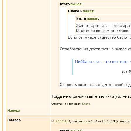
Ктото
пишет
:
СлаваА
пишет
:
Ктото
пишет
:
Живые существа - это омра
Можно ли конкретное живое
Если бы живое существо было т
Освобождения достигает не живое с
Ниббана есть – но нет того, 
(из Висуддхи
Скорее можно сказать, что освобож
Тогда не ограничивайте великий ум, жи
Ответы на этот пост:
Ктото
Наверх
СлаваА
№
381345
Добавлено: Сб 10 Фев 18, 13:33 (9 лет том