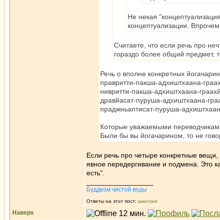
Не некая "концептуализаци
концептуализации. Впрочем, 
Считаете, что если речь про не
гораздо более общий предмет, т
Речь о вполне конкретных йогачарин
правритти-пакша-адхиштхаана-граа
нивритти-пакша-адхиштхаана-граах
дравйасат-пуруша-адхиштхаана-гра
праджньаптисат-пуруша-адхиштхаан
Которые уважаемыми переводчиками п
Были бы вы йогачарином, то не гов
Если речь про четыре конкретные вещи,
явное передергивание и подмена. Это как
есть".
_________________
Буддизм чистой воды
Ответы на этот пост:
шинтанг
Наверх