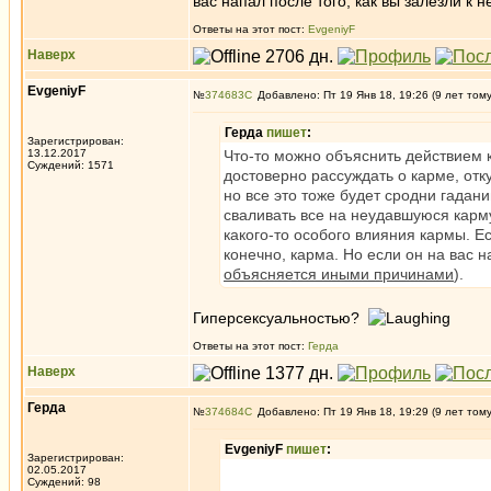
вас напал после того, как вы залезли к 
Ответы на этот пост:
EvgeniyF
Наверх
EvgeniyF
№
374683
Добавлено: Пт 19 Янв 18, 19:26 (9 лет том
Герда
пишет
:
Зарегистрирован:
13.12.2017
Что-то можно объяснить действием к
Суждений: 1571
достоверно рассуждать о карме, отку
но все это тоже будет сродни гадан
сваливать все на неудавшуюся карму
какого-то особого влияния кармы. Ес
конечно, карма. Но если он на вас н
объясняется иными причинами
).
Гиперсексуальностью?
Ответы на этот пост:
Герда
Наверх
Герда
№
374684
Добавлено: Пт 19 Янв 18, 19:29 (9 лет том
EvgeniyF
пишет
:
Зарегистрирован:
02.05.2017
Суждений: 98