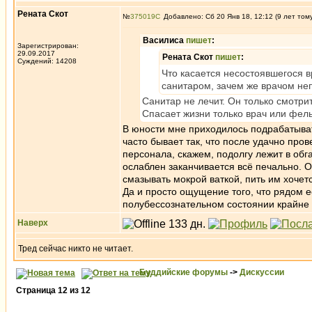
Рената Скот
№
375019
Добавлено: Сб 20 Янв 18, 12:12 (9 лет том
Василиса
пишет
:
Зарегистрирован:
29.09.2017
Рената Скот
пишет
:
Суждений: 14208
Что касается несостоявшегося 
санитаром, зачем же врачом н
Санитар не лечит. Он только смотри
Спасает жизни только врач или фел
В юности мне приходилось подрабатыват
часто бывает так, что после удачно про
персонала, скажем, подолгу лежит в об
ослаблен заканчивается всё печально. О
смазывать мокрой ваткой, пить им хочетс
Да и просто ощущение того, что рядом е
полубессознательном состоянии крайне 
Наверх
Тред сейчас никто не читает.
Буддийские форумы
->
Дискуссии
Страница
12
из
12