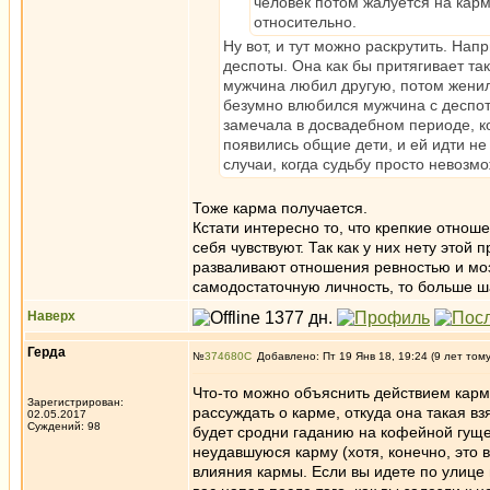
человек потом жалуется на карму
относительно.
Ну вот, и тут можно раскрутить. На
деспоты. Она как бы притягивает та
мужчина любил другую, потом женился
безумно влюбился мужчина с деспот
замечала в досвадебном периоде, ког
появились общие дети, и ей идти не 
случаи, когда судьбу просто невозмо
Тоже карма получается.
Кстати интересно то, что крепкие отно
себя чувствуют. Так как у них нету этой
разваливают отношения ревностью и моз
самодостаточную личность, то больше ша
Наверх
Герда
№
374680
Добавлено: Пт 19 Янв 18, 19:24 (9 лет том
Что-то можно объяснить действием кармы
Зарегистрирован:
рассуждать о карме, откуда она такая взя
02.05.2017
Суждений: 98
будет сродни гаданию на кофейной гуще.
неудавшуюся карму (хотя, конечно, это 
влияния кармы. Если вы идете по улице в