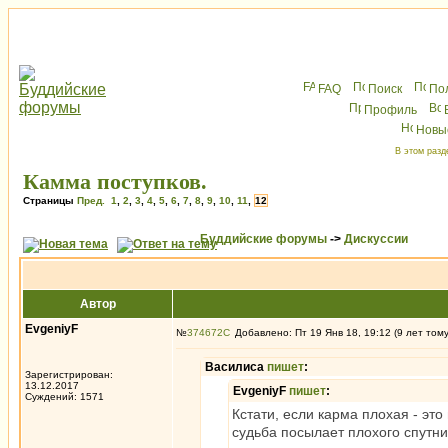
FAQ
Поиск
По
Профиль
Новы
В этом разд
Камма поступков.
Страницы
Пред.
1
,
2
,
3
,
4
,
5
,
6
,
7
,
8
,
9
,
10
,
11
,
12
Буддийские форумы
->
Дискуссии
Автор
EvgeniyF
№
374672
Добавлено: Пт 19 Янв 18, 19:12 (9 лет том
Василиса
пишет
:
Зарегистрирован:
13.12.2017
EvgeniyF
пишет
:
Суждений: 1571
Кстати, если карма плохая - это
судьба посылает плохого спутни