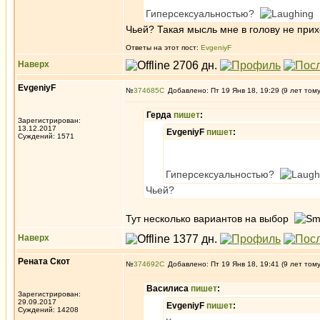
Гиперсексуальностью?
Чьей? Такая мысль мне в голову не прих
Ответы на этот пост:
EvgeniyF
Наверх
EvgeniyF
№
374685
Добавлено: Пт 19 Янв 18, 19:29 (9 лет том
Герда
пишет
:
Зарегистрирован:
13.12.2017
EvgeniyF
пишет
:
Суждений: 1571
Гиперсексуальностью?
Чьей?
Тут несколько вариантов на выбор
Наверх
Рената Скот
№
374692
Добавлено: Пт 19 Янв 18, 19:41 (9 лет том
Василиса
пишет
:
Зарегистрирован:
29.09.2017
EvgeniyF
пишет
:
Суждений: 14208