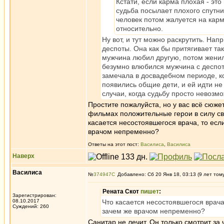
Кстати, если карма плохая - это
судьба посылает плохого спутни
человек потом жалуется на карму
относительно.
Ну вот, и тут можно раскрутить. На
деспоты. Она как бы притягивает та
мужчина любил другую, потом женился
безумно влюбился мужчина с деспот
замечала в досвадебном периоде, ког
появились общие дети, и ей идти не 
случаи, когда судьбу просто невозмо
Простите пожалуйста, но у вас всё сюже
фильмах положительные герои в силу св
касается несостоявшегося врача, то ес
врачом непременно?
Ответы на этот пост:
Василиса
,
Василиса
Наверх
Василиса
№
374947
Добавлено: Сб 20 Янв 18, 03:13 (9 лет том
Рената Скот
пишет
:
Зарегистрирован:
08.10.2017
Что касается несостоявшегося врач
Суждений: 260
зачем же врачом непременно?
Санитар не лечит. Он только смотрит за