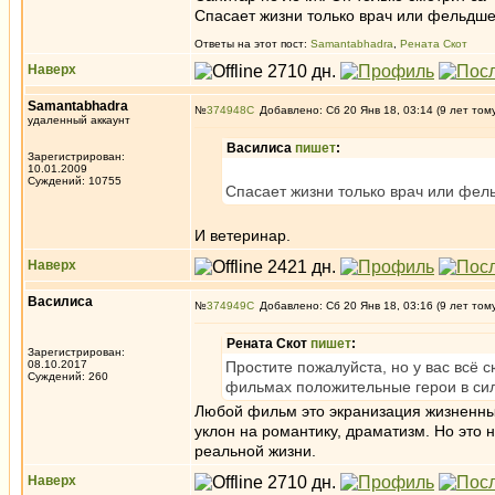
Спасает жизни только врач или фельдше
Ответы на этот пост:
Samantabhadra
,
Рената Скот
Наверх
Samantabhadra
№
374948
Добавлено: Сб 20 Янв 18, 03:14 (9 лет том
удаленный аккаунт
Василиса
пишет
:
Зарегистрирован:
10.01.2009
Суждений: 10755
Спасает жизни только врач или фел
И ветеринар.
Наверх
Василиса
№
374949
Добавлено: Сб 20 Янв 18, 03:16 (9 лет том
Рената Скот
пишет
:
Зарегистрирован:
08.10.2017
Простите пожалуйста, но у вас всё 
Суждений: 260
фильмах положительные герои в сил
Любой фильм это экранизация жизненных
уклон на романтику, драматизм. Но это 
реальной жизни.
Наверх