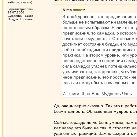
заблокирован(а)
Зарегистрирован:
Nima
пишет
:
14.07.2006
Суждений: 14466
Второй уровень - это предписания в
Откуда: Королев
больше не испытывают ни малейшего
естественным образом. Если кто-то 
предписания, то самадхи, о котором
сочетании с мудростью. С того момен
достигнет состояния будды, его муд
себе о необходимости придерживать
практики. На втором уровне, или ур
непосредственно в состоянии самадх
сила самадхи угаснет, потенциально
увеличивается, как правило, углубл
иное предписание, его проступок не
едва ли смогут быть вовлечены в н
Из книги: Шэн Янь. Мудрость Чань
Да, очень верно сказано. Так это и рабо
безмятежность. Обнаженная мудрость эт
Сейчас гораздо легче быть умным, нам 
лет назад это было не так. А столетия 
удаленных традиций. Важно сохранить 