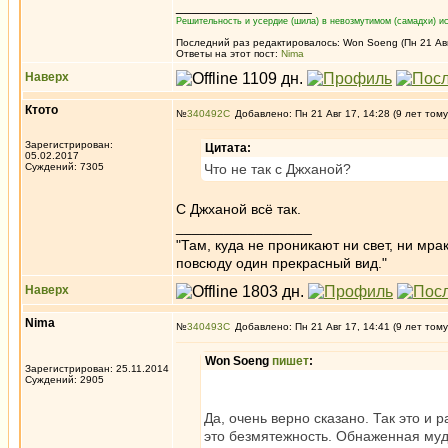
_________________
Решительность и усердие (шила) в невозмутимом (самадхи) ис
Последний раз редактировалось: Won Soeng (Пн 21 Авг 
Ответы на этот пост:
Nima
Наверх
Ктото
№
340492
Добавлено: Пн 21 Авг 17, 14:28 (9 лет тому
Зарегистрирован:
Цитата:
05.02.2017
Суждений: 7305
Что не так с Джханой?
С Джханой всё так.
_________________
"Там, куда не проникают ни свет, ни мрак
повсюду один прекрасный вид."
Наверх
Nima
№
340493
Добавлено: Пн 21 Авг 17, 14:41 (9 лет тому
Won Soeng
пишет
:
Зарегистрирован: 25.11.2014
Суждений: 2905
Да, очень верно сказано. Так это и 
это безмятежность. Обнаженная мудр