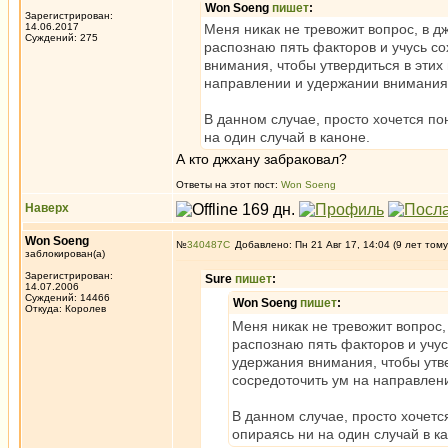
Won Soeng
пишет
:
Зарегистрирован:
14.06.2017
Меня никак не тревожит вопрос, в д
Суждений: 275
распознаю пять факторов и учусь с
внимания, чтобы утвердиться в этих
направлении и удержании внимания
В данном случае, просто хочется пон
на один случай в каноне.
А кто джхану забраковал?
Ответы на этот пост:
Won Soeng
Наверх
Won Soeng
№
340487
Добавлено: Пн 21 Авг 17, 14:04 (9 лет тому
заблокирован(а)
Зарегистрирован:
Sure
пишет
:
14.07.2006
Суждений: 14466
Won Soeng
пишет
:
Откуда: Королев
Меня никак не тревожит вопрос,
распознаю пять факторов и учу
удержания внимания, чтобы утве
сосредоточить ум на направлен
В данном случае, просто хочется
опираясь ни на один случай в к