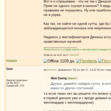
Вот я и спрашиваю - что не так с Джхан
Прям ни одного случая в каноне? А вед
правками не гнушались. Ну или ошибочн
не в упрек.
Как так, не найти ни одной сутты, где 
заблуждающегося монаха или мирянина: 
Надеюсь у мистификаторов Джханы есть
нравственных мучений.
_________________
Решительность и усердие (шила) в невозмутимом (самадхи) ис
Ответы на этот пост:
Alex123
Наверх
Sure
№
340464
Добавлено: Пн 21 Авг 17, 12:22 (9 лет тому
Won Soeng
пишет
:
Зарегистрирован:
14.06.2017
Друзья, давайте найдем сутты, в к
Суждений: 275
каких-то других состояний.
т.е если таких нет вы решите что можно 
в первой джхане уже и с вроде девами 
миллиардер с миллиардером)