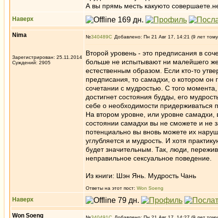
А вы прямь месть какуюто совершаете.не
Наверх
Nima
№
340489
Добавлено: Пн 21 Авг 17, 14:21 (9 лет тому
Второй уровень - это предписания в соч
Зарегистрирован: 25.11.2014
больше не испытывают ни малейшего жел
Суждений: 2905
естественным образом. Если кто-то утве
предписания, то самадхи, о котором он 
сочетании с мудростью. С того момента, 
достигнет состояния будды, его мудрост
себе о необходимости придерживаться п
На втором уровне, или уровне самадхи,
состоянии самадхи вы не сможете и не з
потенциально вы вновь можете их наруши
углубляется и мудрость. И хотя практик
будет значительным. Так, люди, пережив
неправильное сексуальное поведение.
Из книги: Шэн Янь. Мудрость Чань
Ответы на этот пост:
Won Soeng
Наверх
Won Soeng
№
340491
Добавлено: Пн 21 Авг 17, 14:27 (9 лет тому