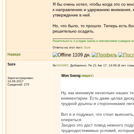
Я бы очень хотел, чтобы когда это со м
к направлению и удержанию внимания, к
утверждение в ней.
Но, что было, то прошло. Теперь есть б
решительно осадить.
_________________
Решительность и усердие (шила) в невозмутимом (самадхи) ис
Ответы на этот пост:
Sure
Наверх
Sure
№
340488
Добавлено: Пн 21 Авг 17, 14:09 (9 лет тому
Won Soeng
пишет
:
Зарегистрирован:
14.06.2017
Суждений: 275
Ну, как минимум несколько наших т
комментарии. Есть даже целая диск
трудной дхьяны и сторонниками лег
Вот я и подумал, что стоит выяснить
опереться.
Заодно это даст повод немного поду
труднодостижимых условий, которые