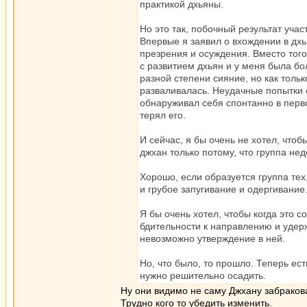
практикой дхьяны.
Но это так, побочный результат учас
Впервые я заявил о вхождении в дхь
презрения и осуждения. Вместо того
с развитием дхьян и у меня была б
разной степени сияние, но как толь
разваливалась. Неудачные попытки о
обнаруживал себя спонтанно в перво
терял его.
И сейчас, я бы очень не хотел, что
джхан только потому, что группа не
Хорошо, если образуется группа тех,
и грубое запугивание и одергивание
Я бы очень хотел, чтобы когда это 
бдительности к направлению и удерж
невозможно утверждение в ней.
Но, что было, то прошло. Теперь ес
нужно решительно осадить.
Ну они видимо не саму Джхану забракова
Трудно кого то убедить изменить.