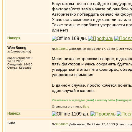
В суттах вы точно не найдете предупреж
факторов(хотя тема начата об ошибочно
Авторитетно потвердить сейчас на форум
У вас есть сомнения в джхане ли вы или
Такие темы не прибавят уверенности пр
или нет)
Наверх
Won Soeng
№
340485
Добавлено: Пн 21 Авг 17, 13:50 (9 лет тому
заблокирован(а)
Зарегистрирован:
Меня никак не тревожит вопрос, в джхан
14.07.2006
пять факторов и учусь сохранять бдите
Суждений: 14466
Откуда: Королев
утвердиться в этих пяти факторах, объе
удержании внимания.
В данном случае, просто хочется понять,
один случай в каноне.
_________________
Решительность и усердие (шила) в невозмутимом (самадхи) ис
Ответы на этот пост:
Sure
Наверх
Sure
№
340486
Добавлено: Пн 21 Авг 17, 13:53 (9 лет тому