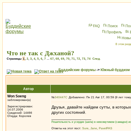
FAQ
Поиск
По
Профиль
Новы
В этом разд
Что не так с Джханой?
Страницы
1
,
2
,
3
,
4
,
5
,
6
,
7
...
67
,
68
,
69
,
70
,
71
,
72
,
73
,
74
След.
Буддийские форумы
->
Южный буддизм
Автор
Won Soeng
№
340447
Добавлено: Пн 21 Авг 17, 00:59 (9 лет тому
заблокирован(а)
Зарегистрирован:
Друзья, давайте найдем сутты, в котор
14.07.2006
других состояний.
Суждений: 14466
Откуда: Королев
_________________
Решительность и усердие (шила) в невозмутимом (самадхи) ис
Ответы на этот пост:
Sure
,
Jane
,
PavelPAS