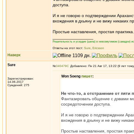
доступа.
И я не говорю о подтверждении Араханс
вхождения в дхьяну и не вижу никаких 
Простые наставления, простая практика.
_________________
Решительность и усердие (шила) в невозмутимом (самадхи) ис
Ответы на этот пост:
Sure
,
Ericsson
Наверх
Sure
№
340479
Добавлено: Пн 21 Авг 17, 13:22 (9 лет тому
Won Soeng
пишет
:
Зарегистрирован:
14.06.2017
Суждений: 275
Не что-то, а отстранение от пяти
Фантазировать общение с дэвами мо
сосредоточении доступа.
И я не говорю о подтверждении Ара
вхождения в дхьяну и не вижу ника
Простые наставления, простая практ