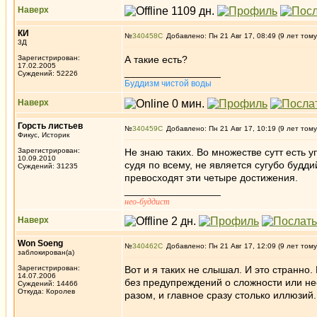
Наверх
КИ
№
340458
Добавлено: Пн 21 Авг 17, 08:49 (9 лет тому
3Д
Зарегистрирован:
А такие есть?
17.02.2005
_________________
Суждений: 52226
Буддизм чистой воды
Наверх
Горсть листьев
№
340459
Добавлено: Пн 21 Авг 17, 10:19 (9 лет тому
Фикус, Историк
Зарегистрирован:
Не знаю таких. Во множестве сутт есть у
10.09.2010
судя по всему, не является сугубо будди
Суждений: 31235
превосходят эти четыре достижения.
_________________
нео-буддист
Наверх
Won Soeng
№
340462
Добавлено: Пн 21 Авг 17, 12:09 (9 лет тому
заблокирован(а)
Зарегистрирован:
Вот и я таких не слышал. И это странно
14.07.2006
без предупреждений о сложности или нео
Суждений: 14466
Откуда: Королев
разом, и главное сразу столько иллюзий.