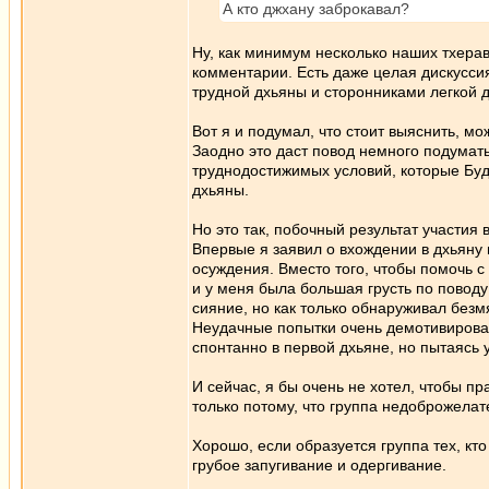
А кто джхану заброкавал?
Ну, как минимум несколько наших тхера
комментарии. Есть даже целая дискусси
трудной дхьяны и сторонниками легкой 
Вот я и подумал, что стоит выяснить, мо
Заодно это даст повод немного подумать
труднодостижимых условий, которые Буд
дхьяны.
Но это так, побочный результат участия 
Впервые я заявил о вхождении в дхьяну 
осуждения. Вместо того, чтобы помочь с
и у меня была большая грусть по повод
сияние, но как только обнаруживал безм
Неудачные попытки очень демотивировал
спонтанно в первой дхьяне, но пытаясь у
И сейчас, я бы очень не хотел, чтобы 
только потому, что группа недоброжелат
Хорошо, если образуется группа тех, кто
грубое запугивание и одергивание.