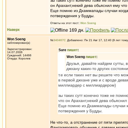
зы таких сутт конечно тоже не помню т
он Арахант,некий дева обьяснил ему что 
Еще помню из Дхаммапады случаи когда
потверждения у Будды.
Ответы на этот пост:
Won Soeng
Наверх
Won Soeng
№
340467
Добавлено: Пн 21 Авг 17, 12:40 (9 лет тому
заблокирован(а)
Зарегистрирован:
Sure
пишет
:
14.07.2006
Суждений: 14466
Won Soeng
пишет
:
Откуда: Королев
Друзья, давайте найдем сутты,
джхану каких-то других состояни
т.е если таких нет вы решите что мо
в первой джхане уже и с вроде дев
миллиардер с миллиардером)
зы таких сутт конечно тоже не пом
что он Арахант,некий дева обьяснил 
Еще помню из Дхаммапады случаи к
потверждения у Будды.
Не что-то, а отстранение от пяти препят
Фантазировать общение с дэвами можно