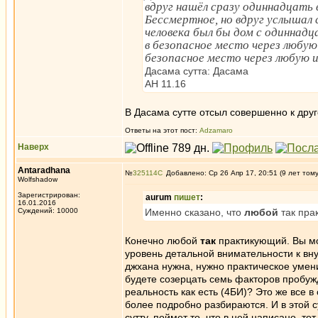
вдруг нашёл сразу одиннадцать в
Бессмертное, но вдруг услышал 
человека был бы дом с одиннадц
в безопасное место через любую
безопасное место через любую 
Дасама сутта: Дасама
АН 11.16
В Дасама сутте отсыл совершенно к друг
Ответы на этот пост:
Adzamaro
Наверх
Antaradhana
№
325114
Добавлено: Ср 26 Апр 17, 20:51 (9 лет том
Wolfshadow
Зарегистрирован:
aurum
пишет
:
16.01.2016
Суждений: 10000
Именно сказано, что
любой
так пра
Конечно любой
так
практикующий. Вы м
уровень детальной внимательности к вн
джхана нужна, нужно практическое умен
будете созерцать семь факторов пробуж
реальность как есть (4БИ)? Это же все в
более подробно разбираются. И в этой сут
сутту, поймет то, что в ней написано, 