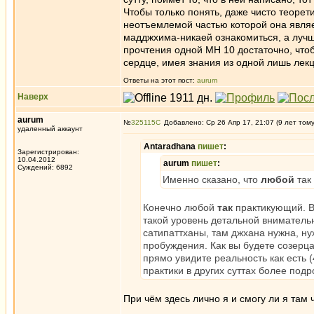
Чтобы только понять, даже чисто теорети
неотъемлемой частью которой она являет
мадджхима-никаей ознакомиться, а лучше
прочтения одной МН 10 достаточно, чтоб
сердце, имея знания из одной лишь лек
Ответы на этот пост:
aurum
Наверх
aurum
№
325115
Добавлено: Ср 26 Апр 17, 21:07 (9 лет том
удаленный аккаунт
Antaradhana
пишет
:
Зарегистрирован:
10.04.2012
aurum
пишет
:
Суждений: 6892
Именно сказано, что
любой
так
Конечно любой
так
практикующий. Вы
такой уровень детальной вниматель
сатипаттханы, там джхана нужна, н
пробуждения. Как вы будете созерца
прямо увидите реальность как есть (
практики в других суттах более под
При чём здесь лично я и смогу ли я там 