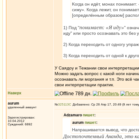
Kогда он идёт, монах понимает: 
сижу». Когда лежит, он понимае
[определённым образом] распо
понимает: «Я иду»
1) Под "
" озна
иду" или просто осознавать это без
2) Когда переходить от одногу упра
3) Когда переходить от одной к друг
У Саядоу и Тежании свои интерпретации 
Можно задать вопрос с какой ноги начин
осознавать ли моргания и т.п. Это всё ч
свои интерпретации практик.
Наверх
aurum
№
325113
Добавлено: Ср 26 Апр 17, 20:49 (9 лет том
удаленный аккаунт
Adzamaro
пишет
:
Зарегистрирован:
10.04.2012
aurum
пишет
:
Суждений: 6892
Напрашивается вывод, что доста
Достопочтенный Ананда, это как