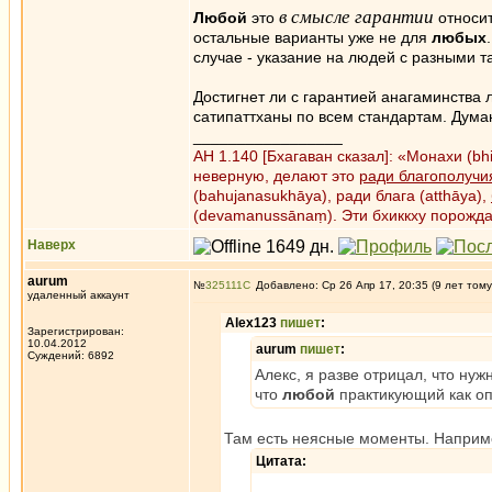
в смысле гарантии
Любой
это
относит
остальные варианты уже не для
любых
случае - указание на людей с разными 
Достигнет ли с гарантией анагаминства 
сатипаттханы по всем стандартам. Думаю
_________________
АН 1.140 [Бхагаван сказал]: «Монахи (b
неверную, делают это
ради благополучи
(bahujanasukhāya), ради блага (atthāya),
(devamanussānaṃ). Эти бхиккху порожд
Наверх
aurum
№
325111
Добавлено: Ср 26 Апр 17, 20:35 (9 лет тому
удаленный аккаунт
Alex123
пишет
:
Зарегистрирован:
10.04.2012
aurum
пишет
:
Суждений: 6892
Алекс, я разве отрицал, что нуж
что
любой
практикующий как оп
Там есть неясные моменты. Наприм
Цитата: