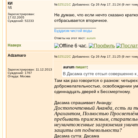
КИ
№
325121
Добавлено: Ср 26 Апр 17, 21:24 (9 лет том
3Д
Зарегистрирован:
Не думаю, что если нечто сказано кратк
17.02.2005
отбрасывается вторичное.
Суждений: 52233
_________________
Буддизм чистой воды
Ответы на этот пост:
aurum
Наверх
Adzamaro
№
325122
Добавлено: Ср 26 Апр 17, 21:25 (9 лет том
aurum
пишет
:
Зарегистрирован: 11.12.2013
Суждений: 1767
В Дасама сутте отсыл совершенно к 
Откуда: Москва
Там как раз говорится о разном: четыр
доброжелательностью, освобождении ума
одиннадцать дверей к Бессмертному.
Дасама спрашивает Ананду:
Достопочтенный Ананда, есть ли 
Арахантом, Полностью Просветлённы
пребывать прилежным, старательны
неуничтоженные загрязнения уничт
защиты от подневольности?
Дасама сутта: Дасама