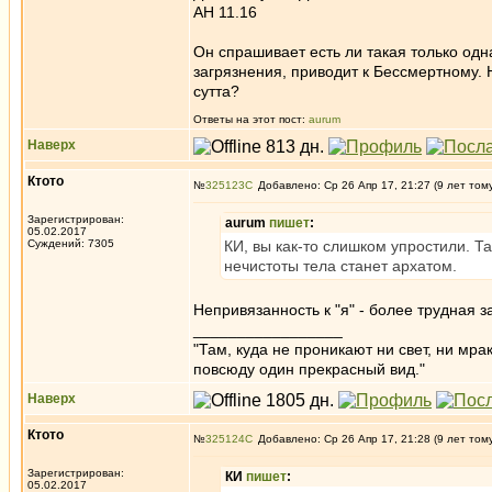
АН 11.16
Он спрашивает есть ли такая только од
загрязнения, приводит к Бессмертному. 
сутта?
Ответы на этот пост:
aurum
Наверх
Ктото
№
325123
Добавлено: Ср 26 Апр 17, 21:27 (9 лет том
Зарегистрирован:
aurum
пишет
:
05.02.2017
Суждений: 7305
КИ, вы как-то слишком упростили. Так
нечистоты тела станет архатом.
Непривязанность к "я" - более трудная з
_________________
"Там, куда не проникают ни свет, ни мрак
повсюду один прекрасный вид."
Наверх
Ктото
№
325124
Добавлено: Ср 26 Апр 17, 21:28 (9 лет том
Зарегистрирован:
КИ
пишет
:
05.02.2017