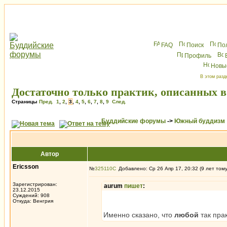
FAQ
Поиск
По
Профиль
Новы
В этом разд
Достаточно только практик, описанных в
Страницы
Пред.
1
,
2
,
3
,
4
,
5
,
6
,
7
,
8
,
9
След.
Буддийские форумы
->
Южный буддизм
Автор
Ericsson
№
325110
Добавлено: Ср 26 Апр 17, 20:32 (9 лет том
Зарегистрирован:
aurum
пишет
:
23.12.2015
Суждений: 908
Откуда: Венгрия
Именно сказано, что
любой
так пра