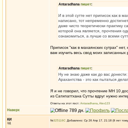
Antaradhana
пишет
:
И в этой сутте нет приписок как в мах
написано, тот непременно достигне
даже чисто теоретически практику с
которой она является, прочтения од
ознакомиться, а лучше со всеми сут
Приписок "как в махаянских сутрах" нет,
вам изучить весь свод моих записанных 
Antaradhana
пишет
:
Ну не знаю даже как до вас донести
Арахантства - это как пытаться дел
Я и не говорил, что прочтение МН 10 до
из Сатипаттхана Сутты вдруг нужно интер
Ответы на этот пост:
Antaradhana
,
Alex123
Наверх
КИ
№
325116
Добавлено: Ср 26 Апр 17, 21:18 (9 лет том
3Д