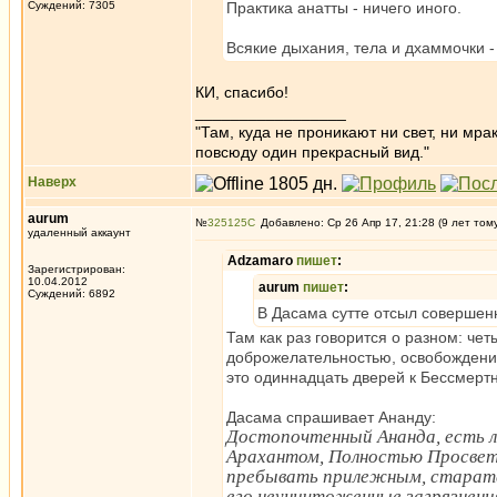
Суждений: 7305
Практика анатты - ничего иного.
Всякие дыхания, тела и дхаммочки - 
КИ, спасибо!
_________________
"Там, куда не проникают ни свет, ни мрак
повсюду один прекрасный вид."
Наверх
aurum
№
325125
Добавлено: Ср 26 Апр 17, 21:28 (9 лет том
удаленный аккаунт
Adzamaro
пишет
:
Зарегистрирован:
10.04.2012
aurum
пишет
:
Суждений: 6892
В Дасама сутте отсыл совершенн
Там как раз говорится о разном: ч
доброжелательностью, освобождении
это одиннадцать дверей к Бессмерт
Дасама спрашивает Ананду:
Достопочтенный Ананда, есть 
Арахантом, Полностью Просветл
пребывать прилежным, старате
его неуничтоженные загрязнени