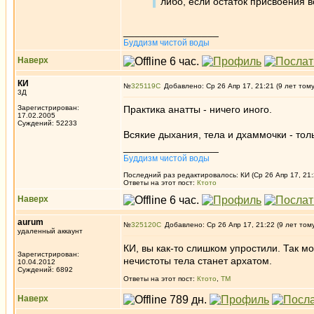
либо, если остаток присвоения 
_________________
Буддизм чистой воды
Наверх
КИ
№
325119
Добавлено: Ср 26 Апр 17, 21:21 (9 лет том
3Д
Зарегистрирован:
Практика анатты - ничего иного.
17.02.2005
Суждений: 52233
Всякие дыхания, тела и дхаммочки - толь
_________________
Буддизм чистой воды
Последний раз редактировалось: КИ (Ср 26 Апр 17, 21:
Ответы на этот пост:
Ктото
Наверх
aurum
№
325120
Добавлено: Ср 26 Апр 17, 21:22 (9 лет том
удаленный аккаунт
КИ, вы как-то слишком упростили. Так мож
Зарегистрирован:
нечистоты тела станет архатом.
10.04.2012
Суждений: 6892
Ответы на этот пост:
Ктото
,
ТМ
Наверх