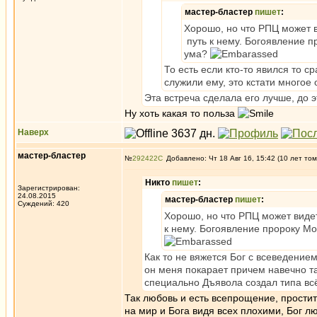
мастер-бластер
пишет
:
Хорошо, но что РПЦ может 
путь к нему. Богоявление п
ума?
То есть если кто-то явился то 
служили ему, это кстати многое 
Эта встреча сделала его лучше, до э
Ну хоть какая то польза
Наверх
мастер-бластер
№
292422
Добавлено: Чт 18 Авг 16, 15:42 (10 лет том
Никто
пишет
:
Зарегистрирован:
24.08.2015
мастер-бластер
пишет
:
Суждений: 420
Хорошо, но что РПЦ может виде
к нему. Богоявление пророку Мо
Как то не вяжется Бог с всеведением
он меня покарает причем навечно та
специально Дъявола создал типа всё
Так любовь и есть всепрощение, простит
на мир и Бога видя всех плохими, Бог 