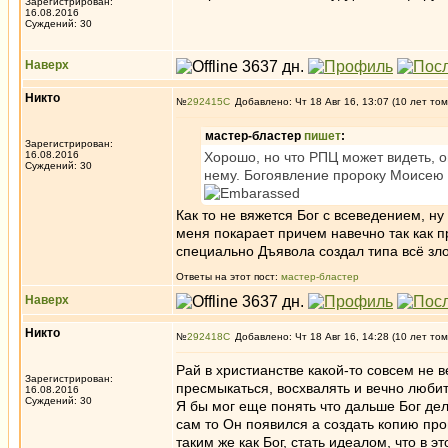
Зарегистрирован:
16.08.2016
Суждений: 30
Наверх
Никто
№
292415
Добавлено: Чт 18 Авг 16, 13:07 (10 лет том
мастер-бластер
пишет
:
Зарегистрирован:
16.08.2016
Хорошо, но что РПЦ может видеть, 
Суждений: 30
нему. Богоявление пророку Моисею н
Как то не вяжется Бог с всеведением, ну
меня покарает причем навечно так как п
специально Дъявола создал типа всё зло
Ответы на этот пост:
мастер-бластер
Наверх
Никто
№
292418
Добавлено: Чт 18 Авг 16, 14:28 (10 лет том
Рай в христианстве какой-то совсем не 
Зарегистрирован:
пресмыкаться, восхвалять и вечно любить
16.08.2016
Суждений: 30
Я бы мог еще понять что дальше Бог дел
сам то Он появился а создать копию прощ
таким же как Бог, стать идеалом, что в 