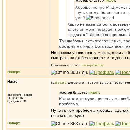
мастер-бластер
пишет
:
Хорошо, но что РПЦ может 
путь к нему. Богоявление п
ума?
Как то не вяжется Бог с всеведе
за это он меня покарает причем 
создавать? Да ещё специально Д
Так любовь и есть всепрощение, про
смотрим на мир и Бога видя всех п
Не совсем уловил вашу мысль, если люб
смотреть на ад без гордости и тогда он н
Ответы на этот пост:
мастер-бластер
Наверх
Никто
№
292428
Добавлено: Чт 18 Авг 16, 16:17 (10 лет том
мастер-бластер
пишет
:
Зарегистрирован:
16.08.2016
Какая там конкуренция если он люби
Суждений: 30
проблема.
Ну так в чем проблема, любишь -сделай 
не знаю что хуже
Наверх