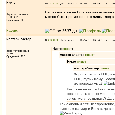
Никто
№
292429
Добавлено: Чт 18 Авг 16, 16:25 (10 лет том
Вы знаете я же не Бога высмеять пытаюс
Зарегистрирован:
можно быть против того кто лишь плод в
16.08.2016
Суждений: 30
Наверх
мастер-бластер
№
292433
Добавлено: Чт 18 Авг 16, 16:54 (10 лет том
Никто
пишет
:
Зарегистрирован:
24.08.2015
мастер-бластер
пишет
:
Суждений: 420
Никто
пишет
:
мастер-бластер
пишет
:
Хорошо, но что РПЦ мо
РПЦ путь к нему. Богоя
их природа ума?
Как то не вяжется Бог с все
поверю и за это он меня пок
зачем меня создавать? Да е
Так любовь и есть всепрощение,
смотрим на мир и Бога видя вс