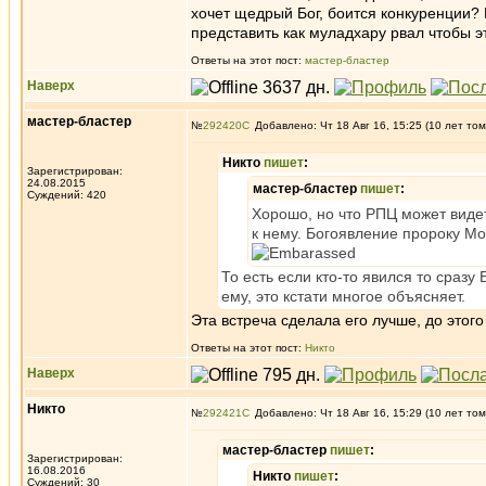
хочет щедрый Бог, боится конкуренции? 
представить как муладхару рвал чтобы это
Ответы на этот пост:
мастер-бластер
Наверх
мастер-бластер
№
292420
Добавлено: Чт 18 Авг 16, 15:25 (10 лет том
Никто
пишет
:
Зарегистрирован:
24.08.2015
мастер-бластер
пишет
:
Суждений: 420
Хорошо, но что РПЦ может виде
к нему. Богоявление пророку Мо
То есть если кто-то явился то сраз
ему, это кстати многое объясняет.
Эта встреча сделала его лучше, до этого
Ответы на этот пост:
Никто
Наверх
Никто
№
292421
Добавлено: Чт 18 Авг 16, 15:29 (10 лет том
мастер-бластер
пишет
:
Зарегистрирован:
16.08.2016
Никто
пишет
:
Суждений: 30