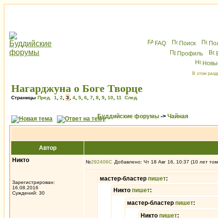
FAQ
Поиск
По
Профиль
Новы
В этом разд
Нагарджуна о Боге Творце
Страницы
Пред.
1
,
2
,
3
,
4
,
5
,
6
,
7
,
8
,
9
,
10
,
11
След.
Буддийские форумы
->
Чайная
Автор
Никто
№
292406
Добавлено: Чт 18 Авг 16, 10:37 (10 лет том
мастер-бластер
пишет
:
Зарегистрирован:
16.08.2016
Никто
пишет
:
Суждений: 30
мастер-бластер
пишет
:
Никто
пишет
: