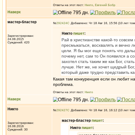
Ответы на этот пост:
Никто
,
Евгений Бобр
Наверх
мастер-бластер
№
292424
Добавлено: Чт 18 Авг 16, 15:56 (10 лет том
Никто
пишет
:
Зарегистрирован:
24.08.2015
Рай в христианстве какой-то совсем
Суждений: 420
пресмыкаться, восхвалять и вечно л
цели. Я бы мог еще понять что даль
почему нет, сам то Он появился а со
захотел стать таким же как Бог, ста
лучше. Нет же, не хочет щедрый Бог
который даже трудно представить как
Какая там конкуренция если он любит на
проблема.
Ответы на этот пост:
Никто
Наверх
Никто
№
292427
Добавлено: Чт 18 Авг 16, 16:12 (10 лет том
мастер-бластер
пишет
:
Зарегистрирован:
16.08.2016
Никто
пишет
:
Суждений: 30