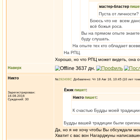
мастер-бластер
пише
Пуста от личности? 
Боюсь что не всем дано
всё божья роса.
Вы на прямом опыте знаете 
буду слушать.
На опыте тех кто обладает все
На РПЦ.
Хорошо, но что РПЦ может видеть, она 
Наверх
Никто
№
292408
Добавлено: Чт 18 Авг 16, 10:45 (10 лет том
Ёжик
пишет
:
Зарегистрирован:
16.08.2016
Никто
пишет
:
Суждений: 30
К счастью Будды моей традиции 
Будды вашей традиции были ориги
Да, но я не хочу чтобы Вы обсуждали моих
Хватит с вас вон Нагарджуны написавшег