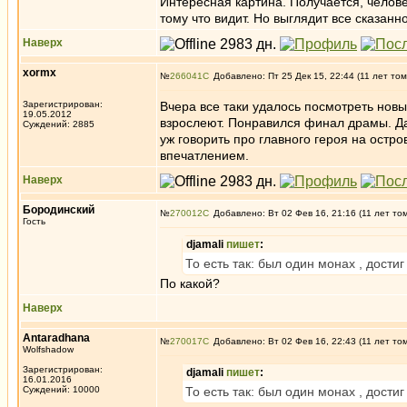
Интересная картина. Получается, челов
тому что видит. Но выглядит все сказанн
Наверх
xormx
№
266041
Добавлено: Пт 25 Дек 15, 22:44 (11 лет том
Зарегистрирован:
Вчера все таки удалось посмотреть нов
19.05.2012
взрослеют. Понравился финал драмы. Да
Суждений: 2885
уж говорить про главного героя на остро
впечатлением.
Наверх
Бородинский
№
270012
Добавлено: Вт 02 Фев 16, 21:16 (11 лет то
Гость
djamali
пишет
:
То есть так: был один монах , дости
По какой?
Наверх
Antaradhana
№
270017
Добавлено: Вт 02 Фев 16, 22:43 (11 лет то
Wolfshadow
Зарегистрирован:
djamali
пишет
:
16.01.2016
Суждений: 10000
То есть так: был один монах , дости