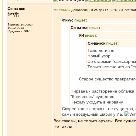
Си-ва-кон
№
266032
Добавлено: Пт 25 Дек 15, 17:40 (11 лет том
སྲི་བ་དཀོན
Фикус
пишет
:
Зарегистрирован:
Си-ва-кон
пишет
:
19.12.2014
Суждений: 9073
КИ
пишет
:
Си-ва-кон
пишет
:
Тоже логично
Новый узор
Со старыми "самскарны
Только неясно что со "с
Старое существо прекратило
Нирвана - растворение облачка 
"Кончилось" существо.
Некому уходить в нирвану
Скорее так: т.к. архат - не существо
самый воздушный шарик у Иа.
Все таковы, не только архаты. Все сущес
Не так ли
_________________