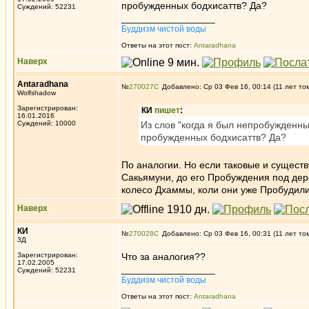
пробужденных бодхисаттв? Да?
Суждений: 52231
_________________
Буддизм чистой воды
Ответы на этот пост:
Antaradhana
Наверх
Antaradhana
№
270027
Добавлено: Ср 03 Фев 16, 00:14 (11 лет то
Wolfshadow
Зарегистрирован:
КИ
пишет
:
16.01.2016
Суждений: 10000
Из слов "когда я был непробужденны
пробужденных бодхисаттв? Да?
По аналогии. Но если таковые и существ
Сакьямуни, до его Пробуждения под дер
колесо Дхаммы, коли они уже Пробудили
Наверх
КИ
№
270028
Добавлено: Ср 03 Фев 16, 00:31 (11 лет то
3Д
Зарегистрирован:
Что за аналогия??
17.02.2005
_________________
Суждений: 52231
Буддизм чистой воды
Ответы на этот пост:
Antaradhana