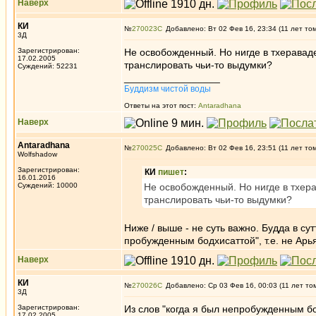
Наверх
КИ
№
270023
Добавлено: Вт 02 Фев 16, 23:34 (11 лет то
3Д
Зарегистрирован:
Не освобожденный. Но нигде в тхераваде
17.02.2005
транслировать чьи-то выдумки?
Суждений: 52231
_________________
Буддизм чистой воды
Ответы на этот пост:
Antaradhana
Наверх
Antaradhana
№
270025
Добавлено: Вт 02 Фев 16, 23:51 (11 лет то
Wolfshadow
Зарегистрирован:
КИ
пишет
:
16.01.2016
Суждений: 10000
Не освобожденный. Но нигде в тхера
транслировать чьи-то выдумки?
Ниже / выше - не суть важно. Будда в с
пробужденным бодхисаттой", т.е. не Ар
Наверх
КИ
№
270026
Добавлено: Ср 03 Фев 16, 00:03 (11 лет то
3Д
Зарегистрирован:
Из слов "когда я был непробужденным бо
17.02.2005