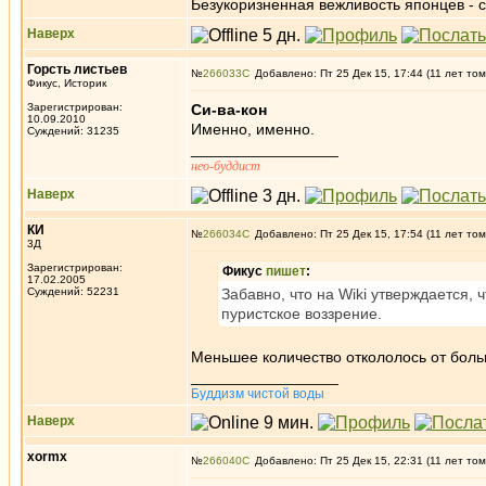
Безукоризненная вежливость японцев - с
Наверх
Горсть листьев
№
266033
Добавлено: Пт 25 Дек 15, 17:44 (11 лет том
Фикус, Историк
Зарегистрирован:
Си-ва-кон
10.09.2010
Именно, именно.
Суждений: 31235
_________________
нео-буддист
Наверх
КИ
№
266034
Добавлено: Пт 25 Дек 15, 17:54 (11 лет том
3Д
Зарегистрирован:
Фикус
пишет
:
17.02.2005
Суждений: 52231
Забавно, что на Wiki утверждается, 
пуристское воззрение.
Меньшее количество откололось от больш
_________________
Буддизм чистой воды
Наверх
xormx
№
266040
Добавлено: Пт 25 Дек 15, 22:31 (11 лет том