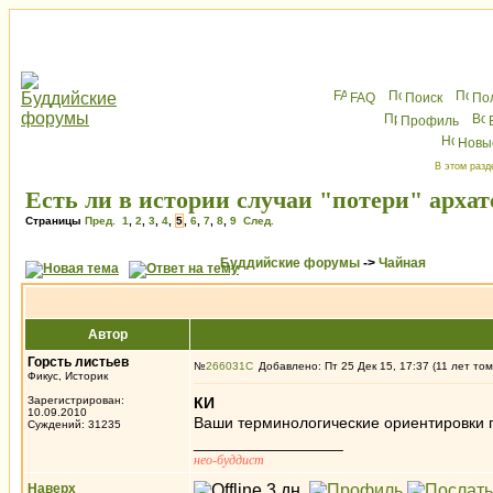
FAQ
Поиск
По
Профиль
Новы
В этом разд
Есть ли в истории случаи "потери" архат
Страницы
Пред.
1
,
2
,
3
,
4
,
5
,
6
,
7
,
8
,
9
След.
Буддийские форумы
->
Чайная
Автор
Горсть листьев
№
266031
Добавлено: Пт 25 Дек 15, 17:37 (11 лет том
Фикус, Историк
Зарегистрирован:
КИ
10.09.2010
Ваши терминологические ориентировки 
Суждений: 31235
_________________
нео-буддист
Наверх