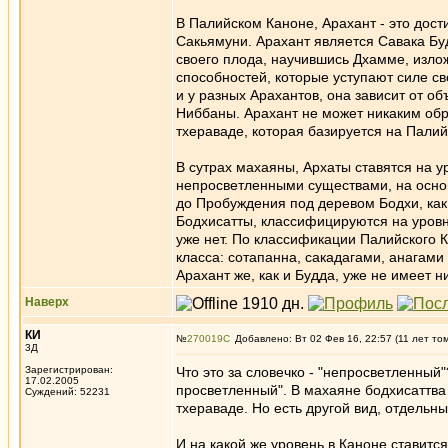
В Палийском Каноне, Арахант - это дос
Сакьямуни. Арахант является Савака Буд
своего плода, научившись Дхамме, излож
способностей, которые уступают силе с
и у разных Арахантов, она зависит от о
Ниббаны. Арахант не может никаким обр
тхераваде, которая базируется на Пали
В сутрах махаяны, Архаты ставятся на у
непросветленными существами, на основа
до Пробуждения под деревом Бодхи, как
Бодхисатты, классифицируются на уровни
уже нет. По классификации Палийского 
класса: сотапанна, сакадагами, анагами
Арахант же, как и Будда, уже не имеет н
Наверх
КИ
№
270019
Добавлено: Вт 02 Фев 16, 22:57 (11 лет то
3Д
Зарегистрирован:
Что это за словечко - "непросветленный"
17.02.2005
просветленный". В махаяне бодхисаттва 
Суждений: 52231
тхераваде. Но есть другой вид, отдельны
И на какой же уровень в Каноне ставитс