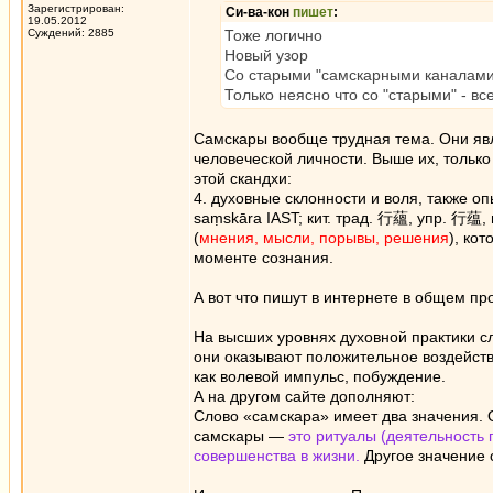
Зарегистрирован:
Си-ва-кон
пишет
:
19.05.2012
Суждений: 2885
Тоже логично
Новый узор
Со старыми "самскарными каналами"
Только неясно что со "старыми" - вс
Самскары вообще трудная тема. Они явл
человеческой личности. Выше их, только
этой скандхи:
4. духовные склонности и воля, также опы
saṃskāra IAST; кит. трад. 行蘊, упр. 行蕴,
(
мнения, мысли, порывы, решения
), ко
моменте сознания.
А вот что пишут в интернете в общем пр
На высших уровнях духовной практики с
они оказывают положительное воздейств
как волевой импульс, побуждение.
А на другом сайте дополняют:
Слово «самскара» имеет два значения. 
самскары —
это ритуалы (деятельность 
совершенства в жизни.
Другое значение с