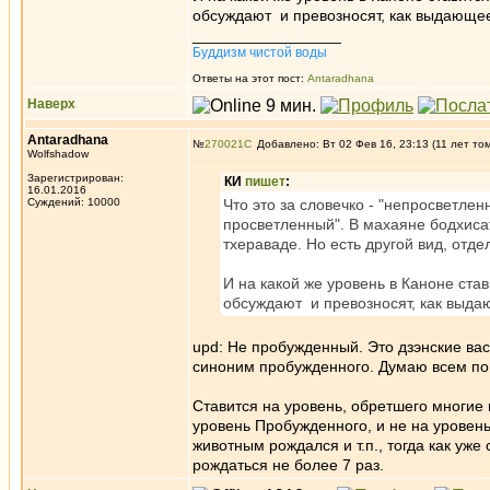
обсуждают и превозносят, как выдающее
_________________
Буддизм чистой воды
Ответы на этот пост:
Antaradhana
Наверх
Antaradhana
№
270021
Добавлено: Вт 02 Фев 16, 23:13 (11 лет то
Wolfshadow
Зарегистрирован:
КИ
пишет
:
16.01.2016
Суждений: 10000
Что это за словечко - "непросветлен
просветленный". В махаяне бодхисат
тхераваде. Но есть другой вид, отде
И на какой же уровень в Каноне ста
обсуждают и превозносят, как выда
upd: Не пробужденный. Это дзэнские вас
синоним пробужденного. Думаю всем пон
Ставится на уровень, обретшего многие
уровень Пробужденного, и не на уровень
животным рождался и т.п., тогда как уже
рождаться не более 7 раз.