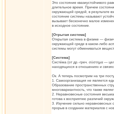
Это состояние квазиустойчивого ра
длительное время. Причем состояни
окружающей средой, в результате в
состояние системы называют устойч
вызывает бесконечно малое изменен
в исходное состояние.
[Отрытая система]
Открытая система в физике — физич
окружающей среде в каком-либо асп
системы могут обмениваться вещес
[Система]
Систе́ма (от др.-греч. σύστημα — ц
находящихся в отношениях и связях 
Ок. А теперь посмотрим на три пост
1. Самоорганизация не является ед
Образование пространственных стру
многовариантность, что также явля
2. Неравновесные состояния весьма
готова к восприятию различий окру
3. Изучение сильно неравновесных 
прорыв в создании материалов с но