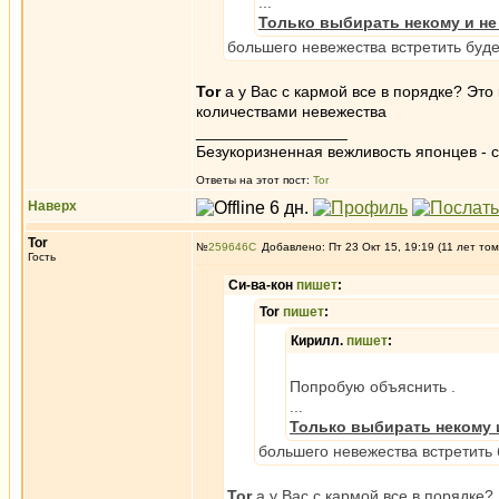
...
Только выбирать некому и не 
большего невежества встретить буде
Tor
а у Вас с кармой все в порядке? Это
количествами невежества
_________________
Безукоризненная вежливость японцев - с
Ответы на этот пост:
Tor
Наверх
Tor
№
259646
Добавлено: Пт 23 Окт 15, 19:19 (11 лет том
Гость
Си-ва-кон
пишет
:
Tor
пишет
:
Кирилл.
пишет
:
Попробую объяснить .
...
Только выбирать некому и 
большего невежества встретить 
Tor
а у Вас с кармой все в порядке?