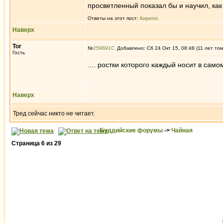
просветленный показал бы и научил, как
Ответы на этот пост:
Кирилл.
Наверх
Tor
№
259691
Добавлено: Сб 24 Окт 15, 08:48 (11 лет то
Гость
.... ростки которого каждый носит в само
Наверх
Тред сейчас никто не читает.
Буддийские форумы
->
Чайная
Страница
6
из
29