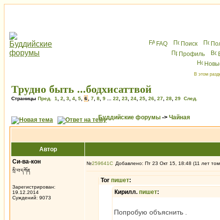
FAQ
Поиск
По
Профиль
Новы
В этом разд
Трудно быть ...бодхисаттвой
Страницы
Пред.
1
,
2
,
3
,
4
,
5
,
6
,
7
,
8
,
9
...
22
,
23
,
24
,
25
,
26
,
27
,
28
,
29
След.
Буддийские форумы
->
Чайная
Автор
Си-ва-кон
№
259641
Добавлено: Пт 23 Окт 15, 18:48 (11 лет том
སྲི་བ་དཀོན
Tor
пишет
:
Зарегистрирован:
Кирилл.
пишет
:
19.12.2014
Суждений: 9073
Попробую объяснить .