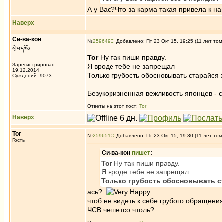
А у Вас?Что за карма такая привела к 
Наверх
Си-ва-кон
№
259649
Добавлено: Пт 23 Окт 15, 19:25 (11 лет том
སྲི་བ་དཀོན
Tor
Ну так пиши правду.
Зарегистрирован:
Я вроде тебе не запрещал
19.12.2014
Только грубость обосновывать старайся
Суждений: 9073
_________________
Безукоризненная вежливость японцев - с
Ответы на этот пост:
Tor
Наверх
Tor
№
259651
Добавлено: Пт 23 Окт 15, 19:30 (11 лет том
Гость
Си-ва-кон
пишет
:
Tor
Ну так пиши правду.
Я вроде тебе не запрещал
Только грубость обосновывать с
ась?
чтоб не видеть к себе грубого обращени
ЧСВ чешетсо чтоль?