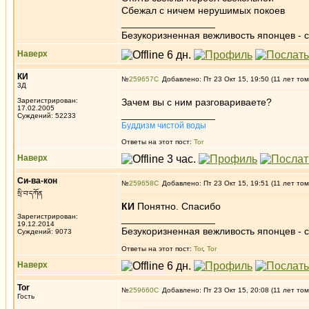
Сбежал с ничем нерушимых покоев
_________________
Безукоризненная вежливость японцев - с
Наверх
КИ
№
259657
Добавлено: Пт 23 Окт 15, 19:50 (11 лет том
3Д
Зарегистрирован:
Зачем вы с ним разговариваете?
17.02.2005
_________________
Суждений: 52233
Буддизм чистой воды
Ответы на этот пост:
Tor
Наверх
Си-ва-кон
№
259658
Добавлено: Пт 23 Окт 15, 19:51 (11 лет том
སྲི་བ་དཀོན
КИ
Понятно. Спасибо
Зарегистрирован:
_________________
19.12.2014
Безукоризненная вежливость японцев - с
Суждений: 9073
Ответы на этот пост:
Tor
,
Tor
Наверх
Tor
№
259660
Добавлено: Пт 23 Окт 15, 20:08 (11 лет том
Гость