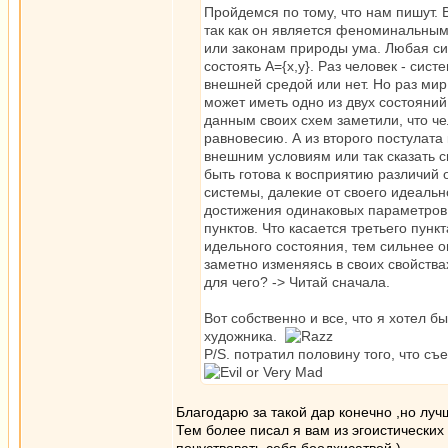
Пройдемся по тому, что нам пишут. 
так как он является феноминальным
или законам природы ума. Любая си
состоять A={x,y}. Раз человек - сис
внешней средой или нет. Но раз ми
может иметь одно из двух состояний
данным своих схем заметили, что ч
равновесию. А из второго постулата
внешним условиям или так сказать 
быть готова к восприятию различий
системы, далекие от своего идеальн
достижения одинаковых параметров и
пунктов. Что касается третьего пунк
идельного состояния, тем сильнее 
заметно изменяясь в своих свойства
для чего? -> Читай сначала.
Вот собственно и все, что я хотел б
художника.
P/S. потратил половину того, что с
Благодарю за такой дар конечно ,но луч
Тем более писал я вам из эгоистических