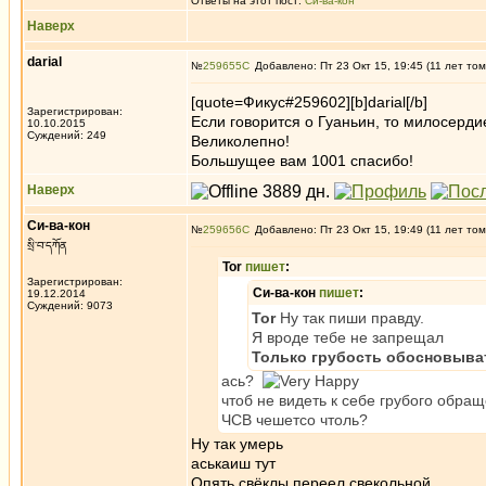
Ответы на этот пост:
Си-ва-кон
Наверх
darial
№
259655
Добавлено: Пт 23 Окт 15, 19:45 (11 лет том
[quote=Фикус#259602][b]darial[/b]
Зарегистрирован:
Если говорится о Гуаньин, то милосердие
10.10.2015
Суждений: 249
Великолепно!
Большущее вам 1001 спасибо!
Наверх
Си-ва-кон
№
259656
Добавлено: Пт 23 Окт 15, 19:49 (11 лет том
སྲི་བ་དཀོན
Tor
пишет
:
Зарегистрирован:
Си-ва-кон
пишет
:
19.12.2014
Суждений: 9073
Tor
Ну так пиши правду.
Я вроде тебе не запрещал
Только грубость обосновыват
ась?
чтоб не видеть к себе грубого обра
ЧСВ чешетсо чтоль?
Ну так умерь
аськаиш тут
Опять свёклы переел свекольной