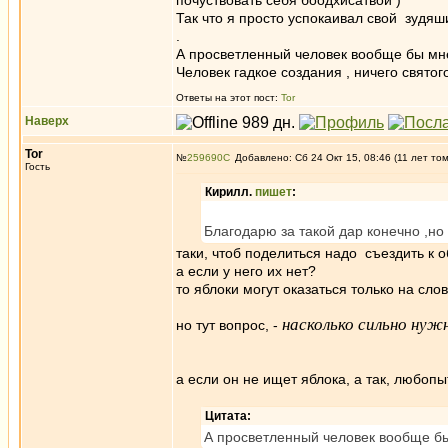
почуствовать себя боодхисатвой )
Так что я просто успокаивал свой зудяши
.
А просветленный человек вообще бы мне
Человек гадкое создания , ничего святог
Ответы на этот пост:
Tor
Наверх
Tor
№
259690
Добавлено: Сб 24 Окт 15, 08:46 (11 лет то
Гость
Кирилл.
пишет
:
Благодарю за такой дар конечно ,н
таки, чтоб поделиться надо съездить к 
а если у него их нет?
то яблоки могут оказаться только на сло
насколько сильно нуж
но тут вопрос, -
а если он не ищет яблока, а так, любоп
Цитата:
А просветленный человек вообще бы