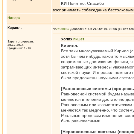
КИ
Понятно. Спасибо
воспринимать собеседника бестолковым 
Наверх
Кирилл.
№
259689
Добавлено: Сб 24 Окт 15, 08:06 (11 лет то
xormx
пишет
:
Зарегистрирован:
25.12.2014
Кирилл.
Суждений: 1216
Все таки многоуважаемый Кирилл (с д
хотя бы чем нибудь, какой то мысль
современные достижения физики, я
затрагивающих интересы уважаемого
светской науки. И я решил немного
были предложены научными светила
[Равновесные системы (процессы
Равновесной системой будем называт
меняются в течение достаточно дол
Равновесным или квазистатическим 
меняются так медленно, что систем
Реальные процессы изменения состо
быть равновесными.
[Неравновесные системы (процес