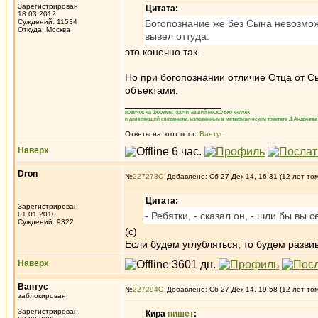
Зарегистрирован:
Цитата:
18.03.2012
Суждений: 11534
Богопознание же без Сына невозможн
Откуда: Москва
вывел оттуда.
это конечно так.
Но при богопознании отличие Отца от С
объектами.
_________________
новичок на форуме, прочитавший несколько книжек
и доверяющий сведениям, изложенным в метафизическом трактате Д.Андреева 
Ответы на этот пост:
Вантус
Наверх
Dron
№
227278
Добавлено: Сб 27 Дек 14, 16:31 (12 лет то
Цитата:
Зарегистрирован:
01.01.2010
- Ребятки, - сказал он, - шли бы вы 
Суждений: 9322
(с)
Если будем углубляться, то будем разв
Наверх
Вантус
№
227294
Добавлено: Сб 27 Дек 14, 19:58 (12 лет то
заблокирован
Зарегистрирован:
Кира
пишет
: