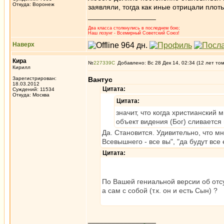
Откуда: Воронеж
заявляли, тогда как иные отрицали плот
_________________
Два класса столкнулись в последнем бою;
Наш лозунг - Всемирный Советский Союз!
Наверх
Кира
№
227339
Добавлено: Вс 28 Дек 14, 02:34 (12 лет то
Кирилл
Зарегистрирован:
Вантус
18.03.2012
Цитата:
Суждений: 11534
Откуда: Москва
Цитата:
значит, что когда христианский 
объект видения (Бог) сливается
Да. Становится. Удивительно, что мн
Всевышнего - все вы", "да будут все е
Цитата:
По Вашей гениальной версии об отсу
а сам с собой (т.к. он и есть Сын) ?
_________________