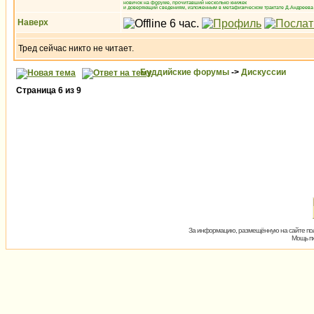
новичок на форуме, прочитавший несколько книжек
и доверяющий сведениям, изложенным в метафизическом трактате Д.Андреева 
Наверх
Тред сейчас никто не читает.
Буддийские форумы
->
Дискуссии
Страница
6
из
9
За информацию, размещённую на сайте пол
Мощь пх