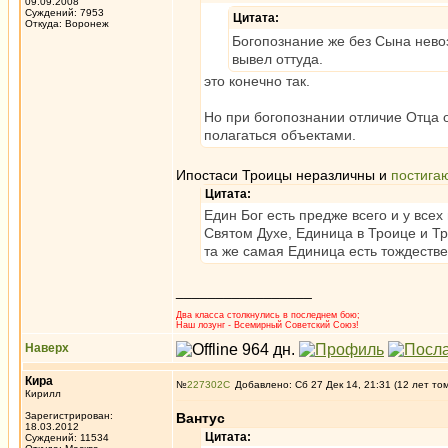
09.09.2008
Суждений: 7953
Цитата:
Откуда: Воронеж
Богопознание же без Сына невоз
вывел оттуда.
это конечно так.
Но при богопознании отличие Отца 
полагаться объектами.
Ипостаси Троицы неразличны и
постига
Цитата:
Един Бог есть предже всего и у все
Святом Духе, Единица в Троице и Т
та же самая Единица есть тождеств
_________________
Два класса столкнулись в последнем бою;
Наш лозунг - Всемирный Советский Союз!
Наверх
Кира
№
227302
Добавлено: Сб 27 Дек 14, 21:31 (12 лет то
Кирилл
Зарегистрирован:
Вантус
18.03.2012
Цитата:
Суждений: 11534