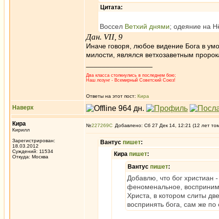
Цитата:
Воссел
Ветхий днями
; одеяние на Н
Дан. VII, 9
Иначе говоря, любое видение Бога в умо
милости, являлся ветхозаветным пророка
_________________
Два класса столкнулись в последнем бою;
Наш лозунг - Всемирный Советский Союз!
Ответы на этот пост:
Кира
Наверх
Кира
№
227269
Добавлено: Сб 27 Дек 14, 12:21 (12 лет то
Кирилл
Зарегистрирован:
Вантус
пишет
:
18.03.2012
Суждений: 11534
Кира
пишет
:
Откуда: Москва
Вантус
пишет
:
Добавлю, что бог христиан -
феноменальное, воспринима
Христа, в котором слиты дв
воспринять бога, сам же п