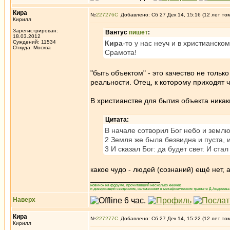
Кира
№
227276
Добавлено: Сб 27 Дек 14, 15:16 (12 лет то
Кирилл
Зарегистрирован:
Вантус
пишет
:
18.03.2012
Суждений: 11534
Кира
-то у нас неуч и в христианско
Откуда: Москва
Срамота!
"быть объектом" - это качество не тольк
реальности. Отец, к которому приходят 
В христианстве для бытия объекта ника
Цитата:
В начале сотворил Бог небо и землю
2 Земля же была безвидна и пуста, 
3 И сказал Бог: да будет свет. И стал 
какое чудо - людей (сознаний) ещё нет, а
_________________
новичок на форуме, прочитавший несколько книжек
и доверяющий сведениям, изложенным в метафизическом трактате Д.Андреева 
Наверх
Кира
№
227277
Добавлено: Сб 27 Дек 14, 15:22 (12 лет то
Кирилл