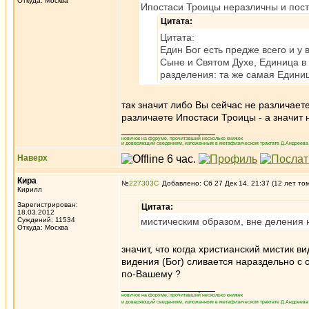
Откуда: Москва
Ипостаси Троицы неразличны и пост
Цитата:
Цитата:
Един Бог есть предже всего и у
Сыне и Святом Духе, Единица в
разделения: та же самая Едини
так значит либо Вы сейчас не различает
различаете Ипостаси Троицы - а значит н
_________________
новичок на форуме, прочитавший несколько книжек
и доверяющий сведениям, изложенным в метафизическом трактате Д.Андреева 
Наверх
Кира
№
227303
Добавлено: Сб 27 Дек 14, 21:37 (12 лет то
Кирилл
Зарегистрирован:
Цитата:
18.03.2012
Суждений: 11534
мистическим образом, вне деления н
Откуда: Москва
значит, что когда христианский мистик в
видения (Бог) сливается нараздельно с 
по-Вашему ?
_________________
новичок на форуме, прочитавший несколько книжек
и доверяющий сведениям, изложенным в метафизическом трактате Д.Андреева 