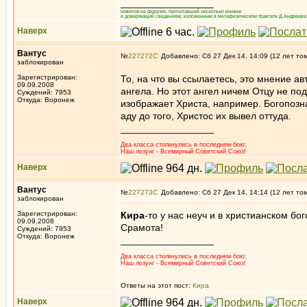
_________________
новичок на форуме, прочитавший несколько книжек
и доверяющий сведениям, изложенным в метафизическом трактате Д.Андреева 
Наверх
Вантус
№
227272
Добавлено: Сб 27 Дек 14, 14:09 (12 лет то
заблокирован
Зарегистрирован:
То, на что вы ссылаетесь, это мнение ав
09.09.2008
ангела. Но этот ангел ничем Отцу не под
Суждений: 7953
Откуда: Воронеж
изображает Христа, например. Богопозн
аду до того, Христос их вывел оттуда.
_________________
Два класса столкнулись в последнем бою;
Наш лозунг - Всемирный Советский Союз!
Наверх
Вантус
№
227273
Добавлено: Сб 27 Дек 14, 14:14 (12 лет то
заблокирован
Зарегистрирован:
Кира
-то у нас неуч и в христианском бо
09.09.2008
Срамота!
Суждений: 7953
Откуда: Воронеж
_________________
Два класса столкнулись в последнем бою;
Наш лозунг - Всемирный Советский Союз!
Ответы на этот пост:
Кира
Наверх