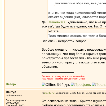
мистическим образом, вне делен
значит, что когда христианский мист
объект видения (Бог) сливается нар
Да.
Становится
. Удивительно, что мне пр
все вы", "да будут все едино, как Ты, Отч
Цитата:
Тело мистика становится телом Бога
Это очень непростой вопрос.
Вообще смешно - низводить православие
полагающих, что под богом скрипит трон
Конструкторы православия - близкие род
вечного иного, присутствующего во всем
обожения.
_________________
Два класса столкнулись в последнем бою;
Наш лозунг - Всемирный Советский Союз!
Наверх
Вантус
№
227337
Добавлено: Вс 28 Дек 14, 01:56 (12 лет то
заблокирован
Зарегистрирован:
Относительно же тела - Христос вкушает 
09.09.2008
любого должно постепенно становиться 
Суждений: 7953