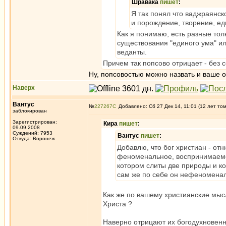
Шравака
пишет
:
Я так понял что ваджраянско
и порождение, творение, ед
Как я понимаю, есть разные тол
существования "единого ума" ил
веданты.
Причем так попсово отрицает - без 
Ну, попсовостью можно назвать и ваше о
Наверх
Вантус
№
227267
Добавлено: Сб 27 Дек 14, 11:01 (12 лет то
заблокирован
Зарегистрирован:
Кира
пишет
:
09.09.2008
Суждений: 7953
Вантус
пишет
:
Откуда: Воронеж
Добавлю, что бог христиан - отн
феноменальное, воспринимаемое
котором слиты две природы и ко
сам же по себе он нефеномена
Как же по вашему христианские мыс
Христа ?
Наверно отрицают их богодухновенн