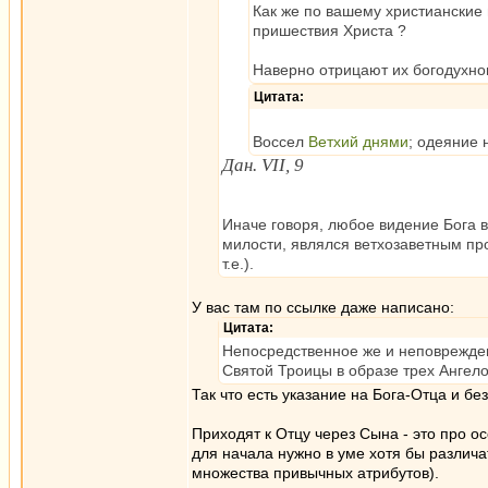
Как же по вашему христианские
пришествия Христа ?
Наверно отрицают их богодухнов
Цитата:
Воссел
Ветхий днями
; одеяние 
Дан. VII, 9
Иначе говоря, любое видение Бога в
милости, являлся ветхозаветным пр
т.е.).
У вас там по ссылке даже написано:
Цитата:
Непосредственное же и неповрежде
Святой Троицы в образе трех Ангело
Так что есть указание на Бога-Отца и б
Приходят к Отцу через Сына - это про 
для начала нужно в уме хотя бы различа
множества привычных атрибутов).