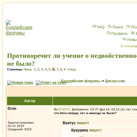
FAQ
Поиск
По
Профиль
Новы
В этом разд
Противоречит ли учение о недвойственнос
не было?
Страницы
Пред.
1
,
2
,
3
,
4
,
5
,
6
,
7
,
8
,
9
След.
Буддийские форумы
->
Дискуссии
Автор
Dron
№
227257
Добавлено: Сб 27 Дек 14, 03:10 (12 лет то
что бога-творца, нет и никогда не было?
Зарегистрирован:
Вантус
пишет
:
01.01.2010
Суждений: 9322
Кукурипа
пишет
: