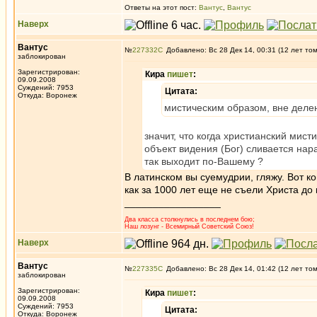
Ответы на этот пост:
Вантус
,
Вантус
Наверх
Вантус
№
227332
Добавлено: Вс 28 Дек 14, 00:31 (12 лет то
заблокирован
Зарегистрирован:
Кира
пишет
:
09.09.2008
Суждений: 7953
Цитата:
Откуда: Воронеж
мистическим образом, вне делен
значит, что когда христианский мист
объект видения (Бог) сливается нар
так выходит по-Вашему ?
В латинском вы суемудрии, гляжу. Вот ко
как за 1000 лет еще не съели Христа до
_________________
Два класса столкнулись в последнем бою;
Наш лозунг - Всемирный Советский Союз!
Наверх
Вантус
№
227335
Добавлено: Вс 28 Дек 14, 01:42 (12 лет то
заблокирован
Зарегистрирован:
Кира
пишет
:
09.09.2008
Суждений: 7953
Цитата:
Откуда: Воронеж