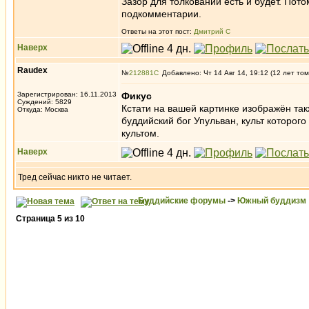
Зазор для толкований есть и будет. Пото
подкомментарии.
Ответы на этот пост:
Дмитрий С
Наверх
Raudex
№
212881
Добавлено: Чт 14 Авг 14, 19:12 (12 лет том
Зарегистрирован: 16.11.2013
Фикус
Суждений: 5829
Кстати на вашей картинке изображён та
Откуда: Москва
буддийский бог Упульван, культ которог
культом.
Наверх
Тред сейчас никто не читает.
Буддийские форумы
->
Южный буддизм
Страница
5
из
10