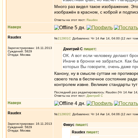
Много раз видел такое изображение. Это
изображён в красном, с коброй и подпис
Ответы на этот пост:
Raudex
Наверх
Raudex
№
212801
Добавлено: Чт 14 Авг 14, 04:00 (12 лет том
Зарегистрирован: 16.11.2013
Дмитрий С
пишет
:
Суждений: 5829
Откуда: Москва
ОК. А вот если человеку делают бро
Иначе в бронхи не забраться. Как бы
которых Вы говорите, очень даже про
Канону, ну в смысле суттам не противоре
своего тела в беспечное состояние рад
контролем извне. Великие стандарты тут 
Последний раз редактировалось: Raudex (Чт 14 Авг 14,
Ответы на этот пост:
Дмитрий С
Наверх
Raudex
№
212802
Добавлено: Чт 14 Авг 14, 04:06 (12 лет том
Зарегистрирован: 16.11.2013
Фикус
пишет
:
Суждений: 5829
Откуда: Москва
Raudex
пишет
: