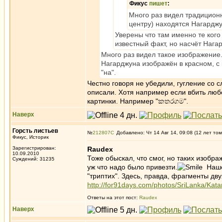
Фикус
пишет
:
Много раз видел традиционн
центру) находятся Нагардж
Уверены что там именно те кого
известный факт, но насчёт Нагар
Много раз видел такое изображение.
Нагарджуна изображён в красном, с 
"на".
Честно говоря не убедили, гугление со с
описали. Хотя например если вбить люб
картинки. Например "කතරගම".
Наверх
Горсть листьев
№
212807
Добавлено: Чт 14 Авг 14, 09:08 (12 лет том
Фикус, Историк
Зарегистрирован:
Raudex
10.09.2010
Тоже обыскал, что смог, но таких изобра
Суждений: 31235
уж что надо было привезти.
Нашёл
"триптих". Здесь, правда, фрагменты дву
http://for91days.com/photos/SriLanka/Ka
Ответы на этот пост:
Raudex
Наверх