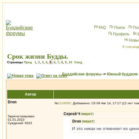
FAQ
Поиск
По
Профиль
Новы
В этом разд
Срок жизни Будды.
Страницы
Пред.
1
,
2
,
3
,
4
,
5
,
6
,
7
,
8
,
9
,
10
След.
Буддийские форумы
->
Южный буддизм
Автор
Dron
№
212450
Добавлено: Сб 09 Авг 14, 17:17 (12 лет то
Сергей Ч
пишет
:
Зарегистрирован:
01.01.2010
Dron
пишет
:
Суждений: 9322
И это никак не отменяет их цен