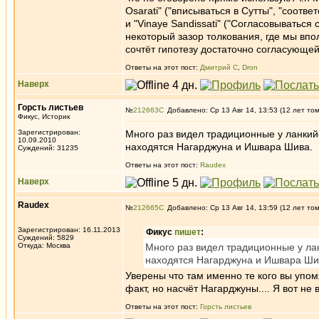
Osarati" ("вписываться в Сутты", "соответ
и "Vinaye Sandissati" ("Согласовываться
некоторый зазор толкования, где мы вп
сочтёт гипотезу достаточно согласующей
Ответы на этот пост:
Дмитрий С
,
Dron
Наверх
Горсть листьев
№
212663
Добавлено: Ср 13 Авг 14, 13:53 (12 лет то
Фикус, Историк
Зарегистрирован:
Много раз видел традиционные у ланкийс
10.09.2010
находятся Нагарджуна и Ишвара Шива.
Суждений: 31235
Ответы на этот пост:
Raudex
Наверх
Raudex
№
212665
Добавлено: Ср 13 Авг 14, 13:59 (12 лет то
Зарегистрирован: 16.11.2013
Фикус
пишет
:
Суждений: 5829
Откуда: Москва
Много раз видел традиционные у лан
находятся Нагарджуна и Ишвара Ши
Уверены что там именно те кого вы упо
факт, но насчёт Нагарджуны.... Я вот не 
Ответы на этот пост:
Горсть листьев