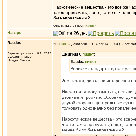
Наркотические вещества - это все же час
такое придумать, напр., о теле, что не 
бы неправльным?
Ответы на этот пост:
Raudex
Наверх
Raudex
№
212880
Добавлено: Чт 14 Авг 14, 19:08 (12 лет том
Зарегистрирован: 16.11.2013
Дмитрий С
пишет
:
Суждений: 5829
Откуда: Москва
Raudex
пишет
:
Великие стандарты тут как раз п
Это, кстати, довольно интересная пр
Насколько я могу заметить, есть вещ
двойные и тройные. Особенно, думаю
другой стороны, центральные сутты 
толковать однозначно без привлече
Наркотические вещества - это все же
что-то такое придумать, напр., о тел
менее было бы неправльным?