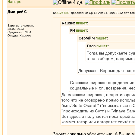
Наверх
Дмитрий С
№
212678
Добавлено: Ср 13 Авг 14, 15:18 (12 лет то
Raudex
пишет
:
Зарегистрирован:
28.03.2013
КИ
пишет
:
Суждений: 7054
Откуда: Харьков
Сергей Ч
пишет
:
Dron
пишет
:
Тогда вы допускаете с
а не в общем, например
Допускаю. Верные для тхера
Слишком широкое определение -
социальные и т.п. воззрения, не
Да слишком широкое, непротиворечи
того что не оговорено прямо исполь
быть"Sutte Osarati" ("вписываться в С
''происходить из Сутт') и "Vinaye Sa
Вот здесь и получается некоторый з
комментатор или авторитет сочтёт г
Звучит довольно убедительно. А Вы не мо