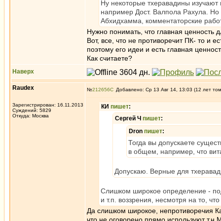
Ну некоторые тхеравадины изучают м
например Дост. Валпола Рахула. Но 
Абхидхамма, комментаторские работы
Нужно понимать, что главная ценность д
Вот, все, что не противоречит ПК- то и 
поэтому его идеи и есть главная ценнос
Как считаете?
Наверх
Raudex
№
212656
Добавлено: Ср 13 Авг 14, 13:03 (12 лет то
Зарегистрирован: 16.11.2013
КИ
пишет
:
Суждений: 5829
Откуда: Москва
Сергей Ч
пишет
:
Dron
пишет
:
Тогда вы допускаете сущес
в общем, например, что вит
Допускаю. Верные для тхеравады
Слишком широкое определение - под
и т.п. воззрения, несмотря на то, чт
Да слишком широкое, непротиворечия Ка
что не оговорено прямо используют т.н