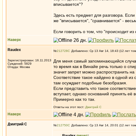
вписывается"?
Здесь есть предмет для разговора. Если 
же "вписывается", "сравнивается" - весьм
Если говорить о том, что "происходит из 
Наверх
Raudex
№
212728
Добавлено: Ср 13 Авг 14, 18:43 (12 лет то
Зарегистрирован: 16.11.2013
Для меня самый запоминающийся случа
Суждений: 5829
то время как в Винайе речь только о сп
Откуда: Москва
значит запрет можно распространить на
Соответствие такое найдено в одной из с
там осуждает подобные безобразия.
Если представить что такое соответствие
вступает, однако оснований принять её 
Примерно как то так.
Ответы на этот пост:
Дмитрий С
Наверх
Дмитрий С
№
212750
Добавлено: Ср 13 Авг 14, 20:01 (12 лет то
Raudex
пишет
: