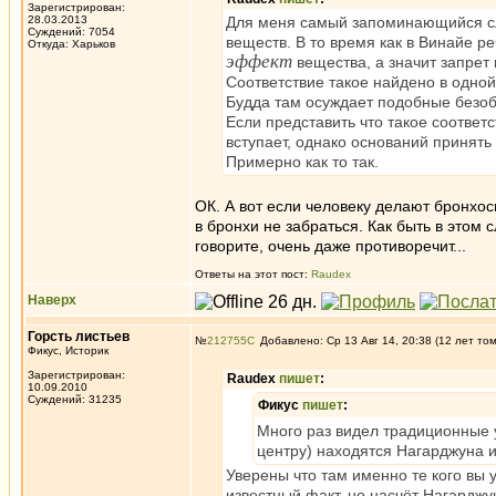
Зарегистрирован:
28.03.2013
Для меня самый запоминающийся с
Суждений: 7054
веществ. В то время как в Винайе р
Откуда: Харьков
эффект
вещества, а значит запрет
Соответствие такое найдено в одной 
Будда там осуждает подобные безоб
Если представить что такое соответс
вступает, однако оснований принять
Примерно как то так.
ОК. А вот если человеку делают бронхос
в бронхи не забраться. Как быть в этом 
говорите, очень даже противоречит...
Ответы на этот пост:
Raudex
Наверх
Горсть листьев
№
212755
Добавлено: Ср 13 Авг 14, 20:38 (12 лет то
Фикус, Историк
Зарегистрирован:
Raudex
пишет
:
10.09.2010
Суждений: 31235
Фикус
пишет
:
Много раз видел традиционные у
центру) находятся Нагарджуна 
Уверены что там именно те кого вы 
известный факт, но насчёт Нагарджун