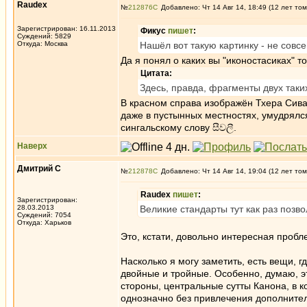
Raudex
№
212876
Добавлено: Чт 14 Авг 14, 18:49 (12 лет том
Зарегистрирован: 16.11.2013
Фикус
пишет
:
Суждений: 5829
Откуда: Москва
Нашёл вот такую картинку - не совсе
Да я понял о каких вы "иконостасиках" т
Цитата:
Здесь, правда, фрагменты двух таких
В красном справа изображён Тхера Сивал
даже в пустынных местностях, умудрялс
сингальскому слову සීවලී.
Наверх
Дмитрий С
№
212878
Добавлено: Чт 14 Авг 14, 19:04 (12 лет том
Raudex
пишет
:
Зарегистрирован:
28.03.2013
Великие стандарты тут как раз позво
Суждений: 7054
Откуда: Харьков
Это, кстати, довольно интересная пробле
Насколько я могу заметить, есть вещи, г
двойные и тройные. Особенно, думаю, эт
стороны, центральные сутты Канона, в ко
однозначно без привлечения дополнител