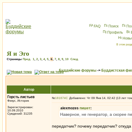
FAQ
Поиск
По
Профиль
Новы
В этом разд
Я и Эго
Страницы
Пред.
1
,
2
,
3
,
4
,
5
,
6
,
7
,
8
,
9
,
10
След.
Буддийские форумы
->
Буддистская фи
Автор
Горсть листьев
№
181674
Добавлено: Чт 09 Янв 14, 02:42 (13 лет то
Фикус, Историк
Зарегистрирован:
alexmozes
пишет
:
10.09.2010
Суждений: 31235
Наверное, не генератор, а скорее 
передатчик? почему передатчик? откуда
_________________