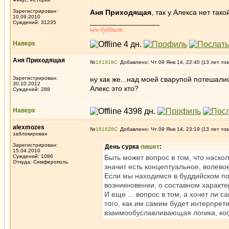
Зарегистрирован:
Аня Приходящая
, так у Алекса нет тако
10.09.2010
_________________
Суждений: 31235
нео-буддист
Наверх
Аня Приходящая
№
181818
Добавлено: Чт 09 Янв 14, 22:40 (13 лет то
Зарегистрирован:
ну как же...над моей сварупой потешались
30.10.2012
Алекс это кто?
Суждений: 288
Наверх
alexmozes
№
181828
Добавлено: Чт 09 Янв 14, 23:19 (13 лет то
заблокирован
Зарегистрирован:
День сурка
пишет
:
15.04.2010
Суждений: 1086
Быть может вопрос в том, что наск
Откуда: Симферополь
значит есть концептуальное, волевое
Если мы находимся в буддийском по
возникновении, о составном характе
И еще ... вопрос в том, а хочет ли с
того, как им самим будет интерпрет
взаимообуславливающая логика, когд