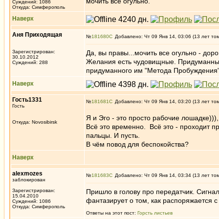
мочить всё огульно.
Суждений: 1086
Откуда: Симферополь
Наверх
Аня Приходящая
№
181680
Добавлено: Чт 09 Янв 14, 03:06 (13 лет то
Зарегистрирован:
Да, вы правы...мочить все огульно - дорог
30.10.2012
Желания есть чудовищные. Придуманные д
Суждений: 288
придуманного им "Метода Пробуждения
Наверх
Гость1331
№
181681
Добавлено: Чт 09 Янв 14, 03:20 (13 лет то
Гость
Я и Эго - это просто рабочие лошадке))),
Откуда: Novosibirsk
Всё это временно. Всё это - проходит п
пальцы. И пусть.
В чём повод для беспокойства?
Наверх
alexmozes
№
181683
Добавлено: Чт 09 Янв 14, 03:34 (13 лет то
заблокирован
Зарегистрирован:
Пришло в голову про передатчик. Сигнал
15.04.2010
фантазирует о том, как распоряжается с
Суждений: 1086
Откуда: Симферополь
Ответы на этот пост:
Горсть листьев