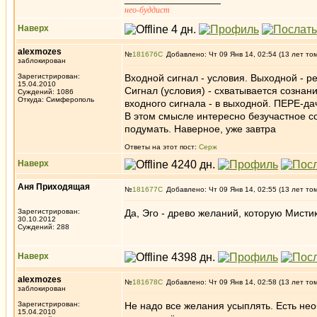
нео-буддист
Наверх
alexmozes
№
181676
Добавлено: Чт 09 Янв 14, 02:54 (13 лет то
заблокирован
Зарегистрирован:
Входной сигнал - условия. Выходной - р
15.04.2010
Сигнал (условия) - схватывается созна
Суждений: 1086
Откуда: Симферополь
входного сигнала - в выходной. ПЕРЕ-да
В этом смысле интересно безучастное со
подумать. Наверное, уже завтра
Ответы на этот пост:
Серж
Наверх
Аня Приходящая
№
181677
Добавлено: Чт 09 Янв 14, 02:55 (13 лет то
Зарегистрирован:
Да, Эго - древо желаний, которую Мисти
30.10.2012
Суждений: 288
Наверх
alexmozes
№
181678
Добавлено: Чт 09 Янв 14, 02:58 (13 лет то
заблокирован
Зарегистрирован:
Не надо все желания усыплять. Есть не
15.04.2010