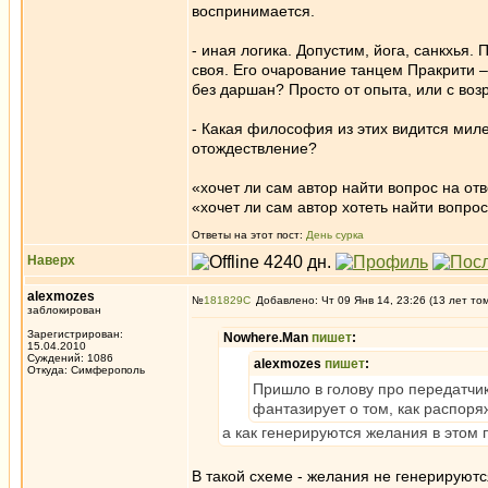
воспринимается.
- иная логика. Допустим, йога, санкхья
своя. Его очарование танцем Пракрити –
без даршан? Просто от опыта, или с во
- Какая философия из этих видится миле
отождествление?
«хочет ли сам автор найти вопрос на отв
«хочет ли сам автор хотеть найти вопрос
Ответы на этот пост:
День сурка
Наверх
alexmozes
№
181829
Добавлено: Чт 09 Янв 14, 23:26 (13 лет то
заблокирован
Зарегистрирован:
Nowhere.Man
пишет
:
15.04.2010
Суждений: 1086
alexmozes
пишет
:
Откуда: Симферополь
Пришло в голову про передатчик
фантазирует о том, как распоря
а как генерируются желания в этом
В такой схеме - желания не генерируютс