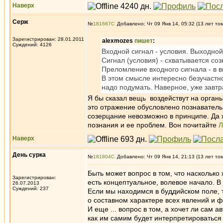
Наверх
Серж
№
181687
Добавлено: Чт 09 Янв 14, 05:32 (13 лет то
Зарегистрирован: 28.01.2011
alexmozes
пишет
:
Суждений: 4126
Входной сигнал - условия. Выходной
Сигнал (условия) - схватывается со
Преломление входного сигнала - в 
В этом смысле интересно безучастно
надо подумать. Наверное, уже завтр
Я бы сказал вещь воздействут на органы
это отражение обусловлено познаватель
созерцание невозможно в принципе. Да 
познания и ее проблем. Вон почитайте
Л
Наверх
День сурка
№
181804
Добавлено: Чт 09 Янв 14, 21:13 (13 лет то
Быть может вопрос в том, что наскольк
Зарегистрирован:
есть концептуальное, волевое начало. В
26.07.2013
Суждений: 237
Если мы находимся в буддийском поле, 
о составном характере всех явлений и ф
И еще ... вопрос в том, а хочет ли сам а
как им самим будет интерпретироваться