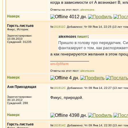
когда в зависимости от А возникает В, 
Ответы на этот пост:
alexmozes
Наверх
Горсть листьев
№
181811
Добавлено: Чт 09 Янв 14, 22:25 (13 лет то
Фикус, Историк
Зарегистрирован:
alexmozes
пишет
:
10.09.2010
Суждений: 31235
Пришло в голову про передатчик. Си
фантазирует о том, как распоряжает
а как генерируются желания в этом про
_________________
нео-буддист
Ответы на этот пост:
alexmozes
Наверх
Аня Приходящая
№
181812
Добавлено: Чт 09 Янв 14, 22:27 (13 лет то
Зарегистрирован:
Фикус, природой.
30.10.2012
Суждений: 288
Наверх
Горсть листьев
№
181814
Добавлено: Чт 09 Янв 14, 22:30 (13 лет то
Фикус, Историк