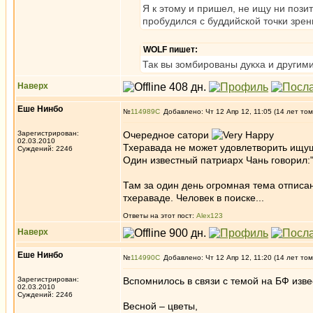
Я к этому и пришел, не ищу ни позит
пробудился с буддийской точки зре
WOLF пишет:
Так вы зомбированы дукха и другими
Наверх
Еше Нинбо
№
114989
Добавлено: Чт 12 Апр 12, 11:05 (14 лет том
Зарегистрирован:
Очередное сатори
02.03.2010
Тхеравада не может удовлетворить ищущ
Суждений: 2246
Один известный патриарх Чань говор
Там за один день огромная тема отписан
тхераваде. Человек в поиске...
Ответы на этот пост:
Alex123
Наверх
Еше Нинбо
№
114990
Добавлено: Чт 12 Апр 12, 11:20 (14 лет том
Зарегистрирован:
Вспомнилось в связи с темой на БФ изв
02.03.2010
Суждений: 2246
Весной – цветы,