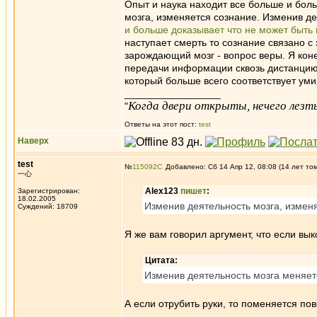
Опыт и наука находит все больше и бол
мозга, изменяется сознание. Изменив д
и больше доказывает что не может быть
наступает смерть то сознание связано 
зарождающий мозг - вопрос веры. Я кон
передачи информации сквозь дистанцию
который больше всего соответствует ум
_________________
Когда двери открыты, нечего лезть
"
Ответы на этот пост:
test
Наверх
test
№
115092
Добавлено: Сб 14 Апр 12, 08:08 (14 лет то
一心
Alex123
пишет
:
Зарегистрирован:
18.02.2005
Изменив деятельность мозга, измен
Суждений: 18709
Я же вам говорил аргумент, что если вык
Цитата:
Изменив деятельность мозга меняет
А если отрубить руки, то поменяется пов