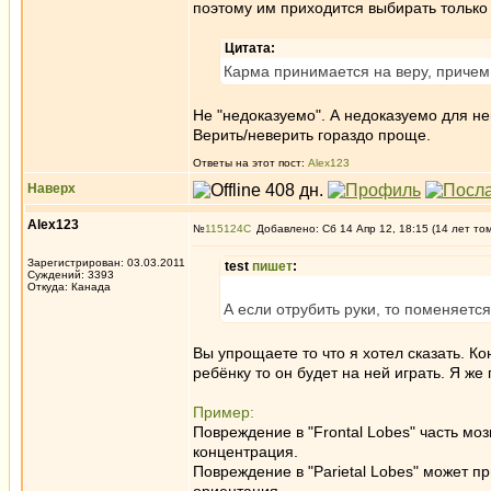
поэтому им приходится выбирать только 
Цитата:
Карма принимается на веру, причем
Не "недоказуемо". А недоказуемо для не
Верить/неверить гораздо проще.
Ответы на этот пост:
Alex123
Наверх
Alex123
№
115124
Добавлено: Сб 14 Апр 12, 18:15 (14 лет то
Зарегистрирован: 03.03.2011
test
пишет
:
Суждений: 3393
Откуда: Канада
А если отрубить руки, то поменяется
Вы упрощаете то что я хотел сказать. Ко
ребёнку то он будет на ней играть. Я же
Пример:
Повреждение в "Frontal Lobes" часть мо
концентрация.
Повреждение в "Parietal Lobes" может пр