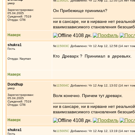
№
115002
Добавлено: Чт 12 Апр 12, 12:55 (14 лет то
умер
Зарегистрирован:
Он Прибежище принимал?
05.04.2005
_________________
Суждений: 7519
Откуда: СПб
ни в сансаре, ни в нирване нет реально
взаимозависимого становления безоши
Наверх
shukra1
№
115003
Добавлено: Чт 12 Апр 12, 12:58 (14 лет то
Гость
Кто Древарх ? Принимал в деревьях.
Откуда: Nayman
Наверх
Dondhup
№
115004
Добавлено: Чт 12 Апр 12, 13:02 (14 лет то
умер
Зарегистрирован:
Волк конечно. Причем тут древарх.
05.04.2005
_________________
Суждений: 7519
Откуда: СПб
ни в сансаре, ни в нирване нет реально
взаимозависимого становления безоши
Наверх
shukra1
№
115005
Добавлено: Чт 12 Апр 12, 13:19 (14 лет то
Гость