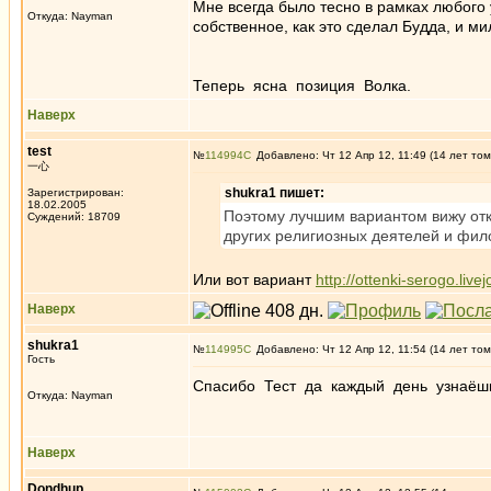
Мне всегда было тесно в рамках любого
Откуда: Nayman
собственное, как это сделал Будда, и 
Теперь ясна позиция Волка.
Наверх
test
№
114994
Добавлено: Чт 12 Апр 12, 11:49 (14 лет том
一心
shukra1 пишет:
Зарегистрирован:
18.02.2005
Поэтому лучшим вариантом вижу откр
Суждений: 18709
других религиозных деятелей и фил
Или вот вариант
http://ottenki-serogo.liv
Наверх
shukra1
№
114995
Добавлено: Чт 12 Апр 12, 11:54 (14 лет том
Гость
Спасибо Тест да каждый день узнаёшь 
Откуда: Nayman
Наверх
Dondhup