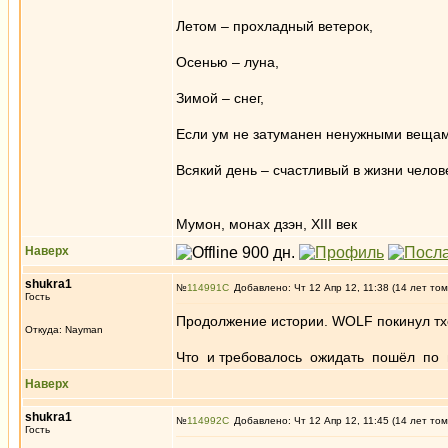
Летом – прохладный ветерок,
Осенью – луна,
Зимой – снег,
Если ум не затуманен ненужными вещам
Всякий день – счастливый в жизни челов
Мумон, монах дзэн, ХIII век
Наверх
shukra1
№
114991
Добавлено: Чт 12 Апр 12, 11:38 (14 лет том
Гость
Продолжение истории. WOLF покинул тх
Откуда: Nayman
Что и требовалось ожидать пошёл по н
Наверх
shukra1
№
114992
Добавлено: Чт 12 Апр 12, 11:45 (14 лет том
Гость