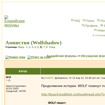
FAQ
Поиск
По
Профиль
Новы
В этом разд
Амнистия (Wolfshadow)
Страницы
Пред.
1
,
2
,
3
,
4
,
5
,
6
,
7
,
8
След.
Буддийские форумы
->
Обсуждение фор
Автор
test
№
114987
Добавлено: Чт 12 Апр 12, 10:46 (14 лет то
一心
Продолжение истории. WOLF покинул тх
Зарегистрирован:
18.02.2005
Суждений: 18709
http://board.buddhist.ru/showthread.php?
WOLF пишет: