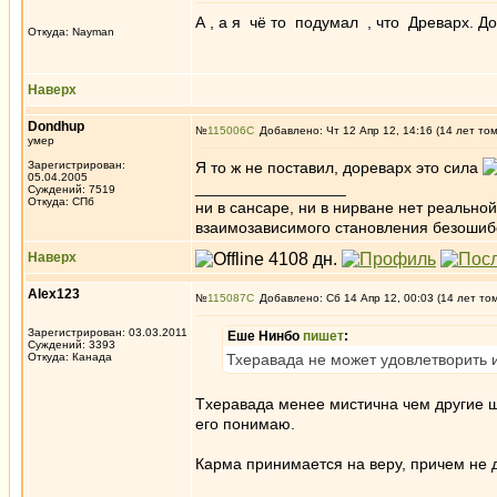
А , а я чё то подумал , что Древарх. 
Откуда: Nayman
Наверх
Dondhup
№
115006
Добавлено: Чт 12 Апр 12, 14:16 (14 лет то
умер
Зарегистрирован:
Я то ж не поставил, дореварх это сила
05.04.2005
_________________
Суждений: 7519
Откуда: СПб
ни в сансаре, ни в нирване нет реально
взаимозависимого становления безоши
Наверх
Alex123
№
115087
Добавлено: Сб 14 Апр 12, 00:03 (14 лет то
Зарегистрирован: 03.03.2011
Еше Нинбо
пишет
:
Суждений: 3393
Откуда: Канада
Тхеравада не может удовлетворить 
Tхеравада менее мистична чем другие 
его понимаю.
Карма принимается на веру, причем не 