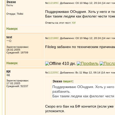
Эхехе
№
112195
Добавлено: Сб 10 Мар 12, 20:24 (14 лет то
Гость
Поддерживаю ООндрия. Хоть у него и тхе
Откуда: Tbilisi
Бан таким людям как филолег чести тоже
Ответы на этот пост:
КИ
Наверх
test
№
112196
Добавлено: Сб 10 Мар 12, 20:24 (14 лет то
一心
Filoleg забанен по техническим причина
Зарегистрирован:
18.02.2005
Суждений: 18709
Наверх
КИ
№
112205
Добавлено: Вс 11 Мар 12, 06:14 (14 лет то
3Д
Зарегистрирован:
Эхехе
пишет
:
17.02.2005
Суждений: 52237
Поддерживаю ООндрия. Хоть у него и
разбанить.
Бан таким людям как филолег чести 
Скоро его бан на БФ кончится (если уже 
успокоится.