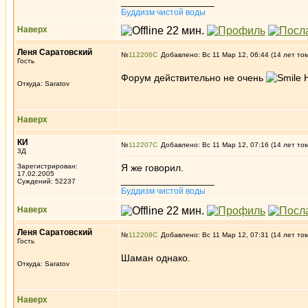
_________________
Буддизм чистой воды
Наверх
Леня Саратовский
№
112206
Добавлено: Вс 11 Мар 12, 06:44 (14 лет то
Гость
Форум действительно не очень
Н
Откуда: Saratov
Наверх
КИ
№
112207
Добавлено: Вс 11 Мар 12, 07:16 (14 лет то
3Д
Зарегистрирован:
Я же говорил.
17.02.2005
_________________
Суждений: 52237
Буддизм чистой воды
Наверх
Леня Саратовский
№
112208
Добавлено: Вс 11 Мар 12, 07:31 (14 лет то
Гость
Шаман однако.
Откуда: Saratov
Наверх