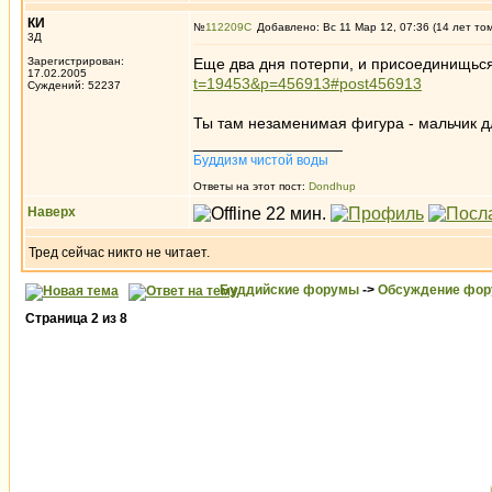
КИ
№
112209
Добавлено: Вс 11 Мар 12, 07:36 (14 лет то
3Д
Зарегистрирован:
Еще два дня потерпи, и присоединищься
17.02.2005
t=19453&p=456913#post456913
Суждений: 52237
Ты там незаменимая фигура - мальчик дл
_________________
Буддизм чистой воды
Ответы на этот пост:
Dondhup
Наверх
Тред сейчас никто не читает.
Буддийские форумы
->
Обсуждение фор
Страница
2
из
8