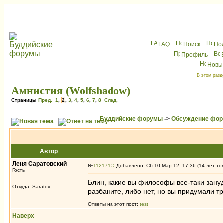
FAQ
Поиск
По
Профиль
Новы
В этом разд
Амнистия (Wolfshadow)
Страницы
Пред.
1
,
2
,
3
,
4
,
5
,
6
,
7
,
8
След.
Буддийские форумы
->
Обсуждение фор
Автор
Леня Саратовский
№
112171
Добавлено: Сб 10 Мар 12, 17:36 (14 лет то
Гость
Блин, какие вы философы все-таки зануд
Откуда: Saratov
разбаните, либо нет, но вы придумали тр
Ответы на этот пост:
test
Наверх