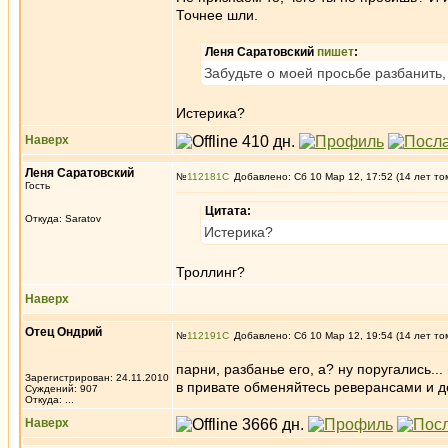
Точнее шли.
Леня Саратовский
пишет
:
Забудьте о моей просьбе разбанить, 
Истерика?
Наверх
Леня Саратовский
№
112181
Добавлено: Сб 10 Мар 12, 17:52 (14 лет то
Гость
Цитата:
Откуда: Saratov
Истерика?
Троллинг?
Наверх
Отец Ондрий
№
112191
Добавлено: Сб 10 Мар 12, 19:54 (14 лет то
парни, разбанье его, а? ну поругались...
Зарегистрирован: 24.11.2010
в привате обменяйтесь реверансами и д
Суждений: 907
Откуда: ...
Наверх