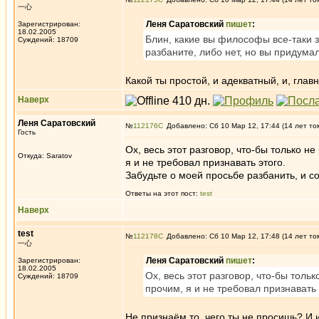
一心
Леня Саратовский
пишет
:
Зарегистрирован:
18.02.2005
Блин, какие вы философы все-таки з
Суждений: 18709
разбаните, либо нет, но вы придумал
Какой ты простой, и адекватный, и, глав
Наверх
Леня Саратовский
№
112176
Добавлено: Сб 10 Мар 12, 17:44 (14 лет то
Гость
Ох, весь этот разговор, что-бы только н
Откуда: Saratov
я и не требовал признавать этого.
Забудьте о моей просьбе разбанить, и со
Ответы на этот пост:
test
Наверх
test
№
112178
Добавлено: Сб 10 Мар 12, 17:48 (14 лет то
一心
Леня Саратовский
пишет
:
Зарегистрирован:
18.02.2005
Ох, весь этот разговор, что-бы толь
Суждений: 18709
прочим, я и не требовал признавать 
Не признаём то, чего ты не просишь? И 