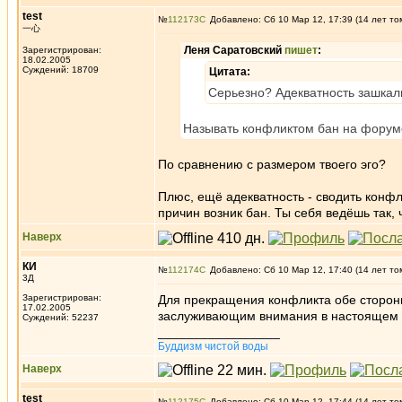
test
№
112173
Добавлено: Сб 10 Мар 12, 17:39 (14 лет то
一心
Леня Саратовский
пишет
:
Зарегистрирован:
18.02.2005
Суждений: 18709
Цитата:
Серьезно? Адекватность зашкал
Называть конфликтом бан на форуме
По сравнению с размером твоего эго?
Плюс, ещё адекватность - сводить конфликт
причин возник бан. Ты себя ведёшь так,
Наверх
КИ
№
112174
Добавлено: Сб 10 Мар 12, 17:40 (14 лет то
3Д
Зарегистрирован:
Для прекращения конфликта обе сторон
17.02.2005
заслуживающим внимания в настоящем 
Суждений: 52237
_________________
Буддизм чистой воды
Наверх
test
№
112175
Добавлено: Сб 10 Мар 12, 17:44 (14 лет то