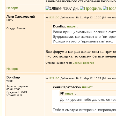
взаимозависимого становления безоши
Наверх
Леня Саратовский
№
112215
Добавлено: Вс 11 Мар 12, 10:20 (14 лет то
Гость
Dondhup
пишет
:
Откуда: Saratov
Ваша принципиальный позиция счита
буддистами, как желают это "питерс
Исходя из этого "прикалывать" нас,
Все форумы как раз захвачены тантричес
чистого воздуха, то совсем бы все печал
Ответы на этот пост:
Вантус
,
Dondhup
Наверх
Dondhup
№
112216
Добавлено: Вс 11 Мар 12, 10:22 (14 лет то
умер
Зарегистрирован:
Леня Саратовский
пишет
:
05.04.2005
Суждений: 7519
КИ
пишет
:
Откуда: СПб
До их уровня тебе далеко, смир
Тебе я смотрю питерские тхеравади