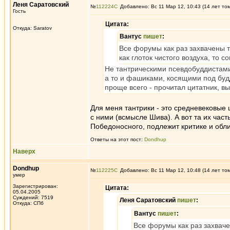
Леня Саратовский
№
112224
Добавлено: Вс 11 Мар 12, 10:43 (14 лет то
Гость
Цитата:
Откуда: Saratov
Вантус
пишет
:
Все форумы как раз захвачены т
как глоток чистого воздуха, то 
Не тантрическими псевдобуддистами
а то и фашиками, косящими под будди
проще всего - прочитал цитатник, вы
Для меня тантрики - это средневековые ш
с ними (всмысле Шива). А вот та их част
Победоносного, подлежит критике и обл
Ответы на этот пост:
Dondhup
Наверх
Dondhup
№
112225
Добавлено: Вс 11 Мар 12, 10:48 (14 лет то
умер
Зарегистрирован:
Цитата:
05.04.2005
Суждений: 7519
Леня Саратовский
пишет
:
Откуда: СПб
Вантус
пишет
:
Все форумы как раз захваче