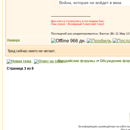
Война, которая не войдет в века
_________________
Два класса столкнулись в последнем бою;
Наш лозунг - Всемирный Советский Союз!
Последний раз редактировалось: Вантус (Вс 11 Мар 12,
Наверх
Тред сейчас никто не читает.
Буддийские форумы
->
Обсуждение фор
Страница
3
из
8
За информацию, размещённую на сайте пол
Мощь пх