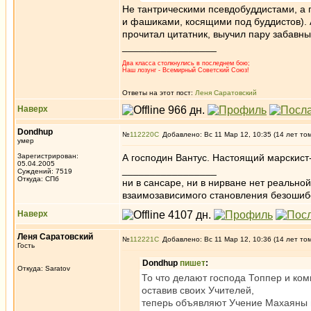
Не тантрическими псевдобуддистами, а 
и фашиками, косящими под буддистов). А
прочитал цитатник, выучил пару забавных
_________________
Два класса столкнулись в последнем бою;
Наш лозунг - Всемирный Советский Союз!
Ответы на этот пост:
Леня Саратовский
Наверх
Dondhup
№
112220
Добавлено: Вс 11 Мар 12, 10:35 (14 лет то
умер
Зарегистрирован:
А господин Вантус. Настоящий марскист
05.04.2005
_________________
Суждений: 7519
Откуда: СПб
ни в сансаре, ни в нирване нет реально
взаимозависимого становления безоши
Наверх
Леня Саратовский
№
112221
Добавлено: Вс 11 Мар 12, 10:36 (14 лет то
Гость
Dondhup
пишет
:
Откуда: Saratov
То что делают господа Топпер и ко
оставив своих Учителей,
теперь объявляют Учение Махаяны и