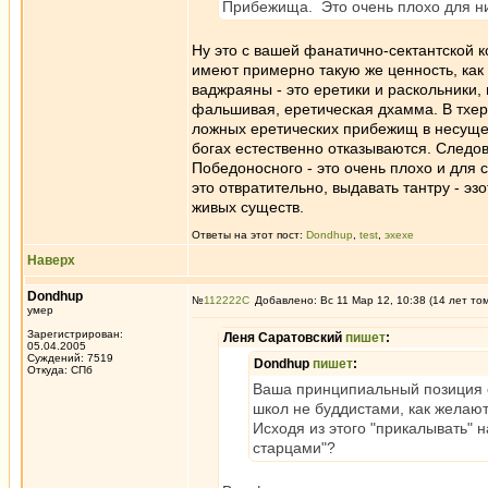
Прибежища. Это очень плохо для ни
Ну это с вашей фанатично-сектантской к
имеют примерно такую же ценность, как
ваджраяны - это еретики и раскольники,
фальшивая, еретическая дхамма. В тхер
ложных еретических прибежищ в несущес
богах естественно отказываются. Следов
Победоносного - это очень плохо и для с
это отвратительно, выдавать тантру - э
живых существ.
Ответы на этот пост:
Dondhup
,
test
,
эхехе
Наверх
Dondhup
№
112222
Добавлено: Вс 11 Мар 12, 10:38 (14 лет то
умер
Зарегистрирован:
Леня Саратовский
пишет
:
05.04.2005
Суждений: 7519
Dondhup
пишет
:
Откуда: СПб
Ваша принципиальный позиция с
школ не буддистами, как желают
Исходя из этого "прикалывать" 
старцами"?