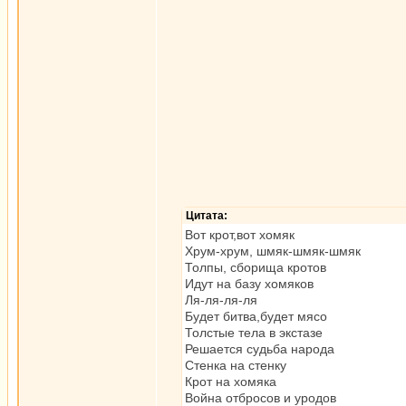
Цитата:
Вот крот,вот хомяк
Хрум-хрум, шмяк-шмяк-шмяк
Толпы, сборища кротов
Идут на базу хомяков
Ля-ля-ля-ля
Будет битва,будет мясо
Толстые тела в экстазе
Решается судьба народа
Стенка на стенку
Крот на хомяка
Война отбросов и уродов