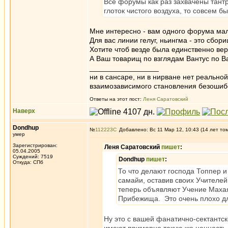
Все форумы как раз захвачены тантр
глоток чистого воздуха, то совсем б
Мне интересно - вам одного форума ма
Для вас линии гелуг, ньингма - это сбор
Хотите чтоб везде была единственно ве
А Ваш товарищ по взглядам Вантус по 
_________________
ни в сансаре, ни в нирване нет реально
взаимозависимого становления безоши
Ответы на этот пост:
Леня Саратовский
Наверх
Dondhup
№
112223
Добавлено: Вс 11 Мар 12, 10:43 (14 лет то
умер
Зарегистрирован:
Леня Саратовский
пишет
:
05.04.2005
Суждений: 7519
Dondhup
пишет
:
Откуда: СПб
То что делают господа Топпер 
самайи, оставив своих Учителей
теперь объявляют Учение Махая
Прибежища. Это очень плохо дл
Ну это с вашей фанатично-сектантск