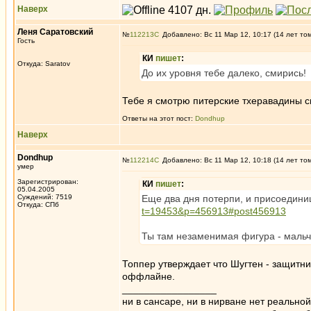
Наверх
Леня Саратовский
№
112213
Добавлено: Вс 11 Мар 12, 10:17 (14 лет то
Гость
КИ
пишет
:
Откуда: Saratov
До их уровня тебе далеко, смирись!
Тебе я смотрю питерские тхеравадины с
Ответы на этот пост:
Dondhup
Наверх
Dondhup
№
112214
Добавлено: Вс 11 Мар 12, 10:18 (14 лет то
умер
Зарегистрирован:
КИ
пишет
:
05.04.2005
Суждений: 7519
Еще два дня потерпи, и присоедини
Откуда: СПб
t=19453&p=456913#post456913
Ты там незаменимая фигура - мальчи
Топпер утверждает что Шугтен - защитни
оффлайне.
_________________
ни в сансаре, ни в нирване нет реально