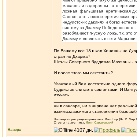
имеют примерно такую же ценность,
махаяны и ваджраяны - это еретики 
ложная, фальшивая, еретическая д
Сангхе, а от ложных еретических п
индуистских дакинях и богах естест
систему за Дхамму Победоносного - э
разоблачают гнусную ложь, т.к. это 
Дхамму и вовлекать в сети Мары жи
По Вашему все 18 школ Хинаяны не Дха
стран не Дхарма?
Школы Северного буддизма Махяаны - ге
И после этого мы секстанты?
Уважаемый Вам достаточно одного форум
буддистов считаете сектантами. И Вантус
изучать.
_________________
ни в сансаре, ни в нирване нет реально
взаимозависимого становления безоши
Последний раз редактировалось: Dondhup (Вс 11 Мар 12
Ответы на этот пост:
Леня Саратовский
Наверх