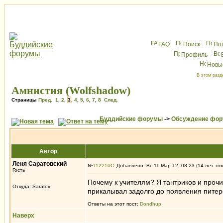
FAQ
Поиск
По
Профиль
Новы
В этом разд
Амнистия (Wolfshadow)
Страницы
Пред.
1
,
2
,
3
,
4
,
5
,
6
,
7
,
8
След.
Буддийские форумы
->
Обсуждение фор
Автор
Леня Саратовский
№
112210
Добавлено: Вс 11 Мар 12, 08:23 (14 лет то
Гость
Почему к учителям? Я тантриков и прочи
Откуда: Saratov
прикалывал задолго до появления пите
Ответы на этот пост:
Dondhup
Наверх