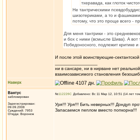
тхеравада, как глоток чисто
Не тантрическими псевдобуддис
шизотериками, а то и фашиками,
потому, что это проще всего - п
Для меня тантрики - это средневеков
и бох с ними (всмысле Шива). А вот 
Победоносного, подлежит критике и
И после этой воинствующие-сектантской
_________________
ни в сансаре, ни в нирване нет реально
взаимозависимого становления безоши
Наверх
Вантус
№
112226
Добавлено: Вс 11 Мар 12, 10:51 (14 лет то
заблокирован
Зарегистрирован:
Уря!!! Уря!!! Бить неверных!!! Дондуп пр
09.09.2008
Запасаемся пеплом вместо попкорна!!!
Суждений: 7953
Откуда: Воронеж