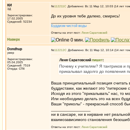
КИ
№
112211
Добавлено: Вс 11 Мар 12, 10:03 (14 лет то
3Д
Зарегистрирован:
До их уровня тебе далеко, смирись!
17.02.2005
_________________
Суждений: 52234
Буддизм чистой воды
Ответы на этот пост:
Леня Саратовский
Наверх
Dondhup
№
112212
Добавлено: Вс 11 Мар 12, 10:14 (14 лет то
умер
Зарегистрирован:
Леня Саратовский
пишет
:
05.04.2005
Суждений: 7519
Почему к учителям? Я тантриков и п
Откуда: СПб
прикалывал задолго до появления п
Ваша принципиальный позиция считать в
буддистами, как желают это "питерские 
Исходя из этого "прикалывать" нас, то 
Или необходимо делать это на всех буд
Ваши "приколы" - прекрасный способ бы
_________________
ни в сансаре, ни в нирване нет реально
взаимозависимого становления безоши
Ответы на этот пост:
Леня Саратовский