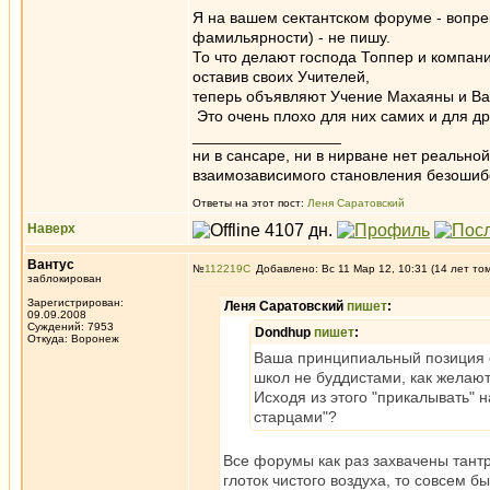
Я на вашем сектантском форуме - вопре
фамильярности) - не пишу.
То что делают господа Топпер и компан
оставив своих Учителей,
теперь объявляют Учение Махаяны и Ва
Это очень плохо для них самих и для др
_________________
ни в сансаре, ни в нирване нет реально
взаимозависимого становления безоши
Ответы на этот пост:
Леня Саратовский
Наверх
Вантус
№
112219
Добавлено: Вс 11 Мар 12, 10:31 (14 лет то
заблокирован
Зарегистрирован:
Леня Саратовский
пишет
:
09.09.2008
Суждений: 7953
Dondhup
пишет
:
Откуда: Воронеж
Ваша принципиальный позиция с
школ не буддистами, как желают
Исходя из этого "прикалывать" 
старцами"?
Все форумы как раз захвачены тантр
глоток чистого воздуха, то совсем б