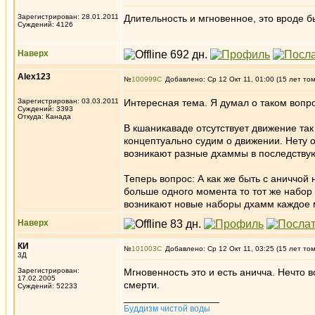
Зарегистрирован: 28.01.2011
Длительность и мгновенное, это вроде б
Суждений: 4126
Наверх
Alex123
№
100999
Добавлено: Ср 12 Окт 11, 01:00 (15 лет то
Зарегистрирован: 03.03.2011
Интересная тема. Я думал о таком вопр
Суждений: 3393
Откуда: Канада
В кшаникаваде отсутствует движение та
концептуально судим о движении. Нету о
возникают разные дхаммы в последств
Теперь вопрос: А как же быть с аниччой
больше одного момента то тот же набор
возникают новые наборы дхамм каждое м
Наверх
КИ
№
101003
Добавлено: Ср 12 Окт 11, 03:25 (15 лет то
3Д
Зарегистрирован:
Мгновенность это и есть аничча. Нечто в
17.02.2005
смерти.
Суждений: 52233
_________________
Буддизм чистой воды