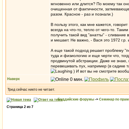
мгновенно или длится? По моему так оно
очищенная от фактичности, затмевающей 
разом. Красное - раз и познали.)
В пользу этого, как мне кажется, говори
всегда на что-то, тепло от чего-то. Так
получить такой вид "анатты" - сливание
и мешает. Не важно, - Вася это 1972 г.р
А еще такой подход решает проблему "
туда и физиологию и еще черти что, тогд
продвинутой абстракции. Даже не знаю, 
перевешивать пух, например (в садике 
) И вот вы не смотрите вооб
Наверх
Тред сейчас никто не читает.
Буддийские форумы
->
Семинар по пра
Страница
2
из
7