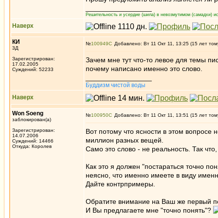
_________________
Решительность и усердие (шила) в невозмутимом (самадхи) ис
Наверх
КИ
№
100949
Добавлено: Вт 11 Окт 11, 13:25 (15 лет том
3Д
Зарегистрирован:
Зачем мне тут что-то левое для темы пис
17.02.2005
почему написано именно это слово.
Суждений: 52233
_________________
Буддизм чистой воды
Наверх
Won Soeng
№
100950
Добавлено: Вт 11 Окт 11, 13:51 (15 лет том
заблокирован(а)
Зарегистрирован:
Вот потому что ясности в этом вопросе н
14.07.2006
миллион разных вещей.
Суждений: 14466
Откуда: Королев
Само это слово - не реальность. Так что,
Как это я должен "постараться точно пон
неясно, что именно имеете в виду имен
Дайте контрпримеры.
Обратите внимание на Ваш же первый пос
И Вы предлагаете мне "точно понять"?