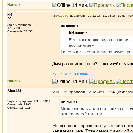
Наверх
КИ
№
101004
Добавлено: Ср 12 Окт 11, 03:26 (15 лет то
3Д
Зарегистрирован:
сх пишет:
17.02.2005
Суждений: 52233
КИ пишет:
Есть только два вида познания 
восприятием.
То есть в известном силлогизме про
Дым разве мгновенен? Практикуйте мыш
_________________
Буддизм чистой воды
Наверх
Alex123
№
101006
Добавлено: Ср 12 Окт 11, 03:32 (15 лет то
Зарегистрирован: 03.03.2011
КИ пишет:
Суждений: 3393
Откуда: Канада
Мгновенность это и есть аничча. Неч
постоянной
смерти.
Mгновеность опровергает движение потом
неизменившись. Тоже самое с аниччой с