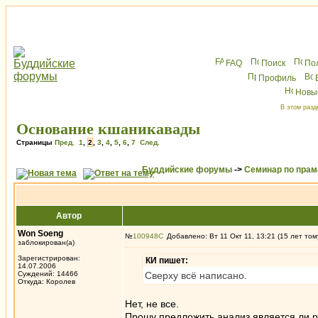
FAQ
Поиск
По
Профиль
Новы
В этом разд
Основание кшаникавады
Страницы
Пред.
1
,
2
,
3
,
4
,
5
,
6
,
7
След.
Буддийские форумы
->
Семинар по пра
Автор
Won Soeng
№
100948
Добавлено: Вт 11 Окт 11, 13:21 (15 лет том
заблокирован(а)
Зарегистрирован:
КИ пишет:
14.07.2006
Суждений: 14466
Сверху всё написано.
Откуда: Королев
Нет, не все.
Прошу предложить анализ является ли 