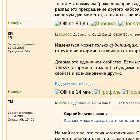
то что мы называем "рождение/производс
разпад это прекращение другого набора
минимум два момента, а такого в кшаник
Наверх
КИ
№
101007
Добавлено: Ср 12 Окт 11, 03:36 (15 лет то
3Д
субстанция
Зарегистрирован:
Изменяться может только
.
17.02.2005
(отсутствие дхармина отличного от дхар
Суждений: 52233
н
Дхарма это единичное свойство. Если
этого
(дхармина, атмана) в буддизме ка
свойств и возникновение других.
_________________
Буддизм чистой воды
Наверх
ТМ
№
102614
Добавлено: Пн 14 Ноя 11, 00:12 (15 лет то
Зарегистрирован:
Сергей Коничев пишет:
05.04.2005
Суждений: 15499
Как мы можем сказать это мгновенн
На мой взгляд, это слишком фактично. С
сможете обобщить опыт и вывести законом