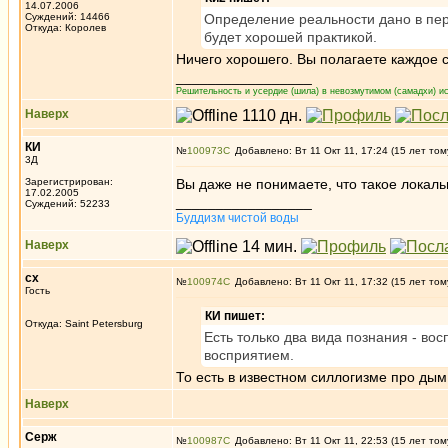
14.07.2006
Суждений: 14466
Определение реальности дано в перв
Откуда: Королев
будет хорошей практикой.
Ничего хорошего. Вы полагаете каждое 
_________________
Решительность и усердие (шила) в невозмутимом (самадхи) ис
Наверх
КИ
№
100973
Добавлено: Вт 11 Окт 11, 17:24 (15 лет том
3Д
Зарегистрирован:
Вы даже не понимаете, что такое локал
17.02.2005
_________________
Суждений: 52233
Буддизм чистой воды
Наверх
сх
№
100974
Добавлено: Вт 11 Окт 11, 17:32 (15 лет том
Гость
КИ пишет:
Откуда: Saint Petersburg
Есть только два вида познания - во
восприятием.
То есть в известном силлогизме про дым
Наверх
Серж
№
100987
Добавлено: Вт 11 Окт 11, 22:53 (15 лет том