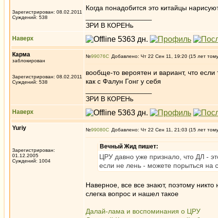
Когда понадобится это китайцы нарисую
Зарегистрирован: 08.02.2011
_________________
Суждений: 538
ЗРИ В КОРЕНь
Наверх
Карма
№
99076
Добавлено: Чт 22 Сен 11, 19:20 (15 лет том
заблокирован
вообще-то вероятен и вариант, что если
Зарегистрирован: 08.02.2011
как с Фалун Гонг у себя
Суждений: 538
_________________
ЗРИ В КОРЕНь
Наверх
Yuriy
№
99080
Добавлено: Чт 22 Сен 11, 21:03 (15 лет том
Вечный Жид пишет:
Зарегистрирован:
01.12.2005
ЦРУ давно уже признало, что ДЛ - э
Суждений: 1004
если не лень - можете порыться на 
Наверное, все все знают, поэтому никто
слегка вопрос и нашел такое
Далай-лама и воспоминания о ЦРУ