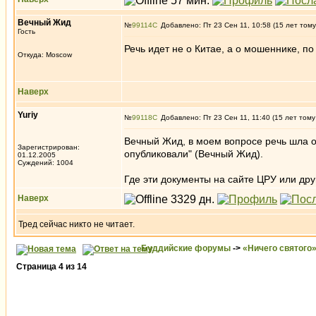
Вечный Жид
№
99114
Добавлено: Пт 23 Сен 11, 10:58 (15 лет тому
Гость
Речь идет не о Китае, а о мошеннике, 
Откуда: Moscow
Наверх
Yuriy
№
99118
Добавлено: Пт 23 Сен 11, 11:40 (15 лет тому
Вечный Жид, в моем вопросе речь шла о 
Зарегистрирован:
опубликовали" (Вечный Жид).
01.12.2005
Суждений: 1004
Где эти документы на сайте ЦРУ или дру
Наверх
Тред сейчас никто не читает.
Буддийские форумы
->
«Ничего святого
Страница
4
из
14