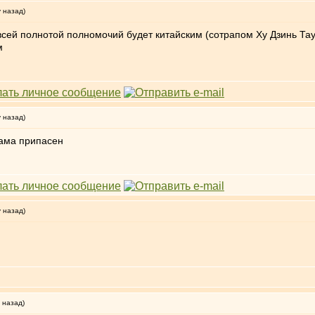
у назад)
всей полнотой полномочий будет китайским (сотрапом Ху Дзинь Тау
м
у назад)
Лама припасен
у назад)
 назад)