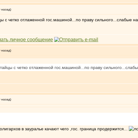
у назад)
ы с четко отлаженной гос.машиной...по праву сильного...слабые 
у назад)
тайцы с четко отлаженной гос.машиной...по праву сильного...слаб
у назад)
лигархов в зауралье качают чего ,гос. граница продержится...