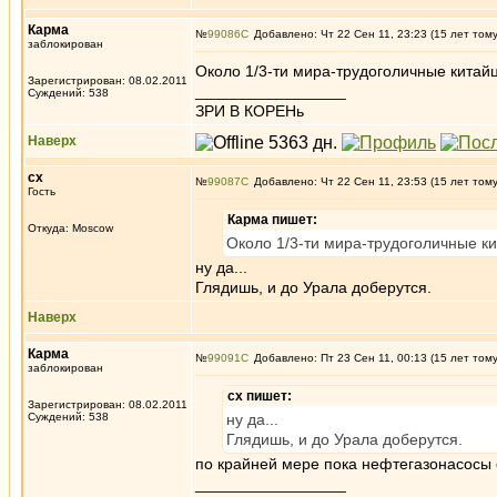
Карма
№
99086
Добавлено: Чт 22 Сен 11, 23:23 (15 лет том
заблокирован
Около 1/3-ти мира-трудоголичные китайц
Зарегистрирован: 08.02.2011
_________________
Суждений: 538
ЗРИ В КОРЕНь
Наверх
сх
№
99087
Добавлено: Чт 22 Сен 11, 23:53 (15 лет том
Гость
Карма пишет:
Откуда: Moscow
Около 1/3-ти мира-трудоголичные ки
ну да...
Глядишь, и до Урала доберутся.
Наверх
Карма
№
99091
Добавлено: Пт 23 Сен 11, 00:13 (15 лет том
заблокирован
сх пишет:
Зарегистрирован: 08.02.2011
Суждений: 538
ну да...
Глядишь, и до Урала доберутся.
по крайней мере пока нефтегазонасосы о
_________________