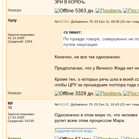
ЗРИ В КОРЕНь
Наверх
Yuriy
№
99106
Добавлено: Пт 23 Сен 11, 09:36 (15 лет том
сх пишет:
Зарегистрирован:
01.12.2005
По правде говоря, совершенно не по
Суждений: 1004
путем оккупации.
Конечно, не все так однозначно.
Предполагаю, что у Вечного Жида нет н
Кроме тех, о которых речь шла в моей с
чтобы ЦРУ за прошедшие полтора года 
Наверх
КИ
№
99110
Добавлено: Пт 23 Сен 11, 10:43 (15 лет тому
3Д
Зарегистрирован:
Однозначно в этом мире то, что человек
17.02.2005
рулит всем этим процессом Мара.
Суждений: 52235
_________________
Буддизм чистой воды
Наверх