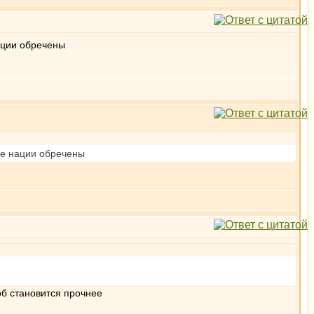
нации обречены
ые нации обречены