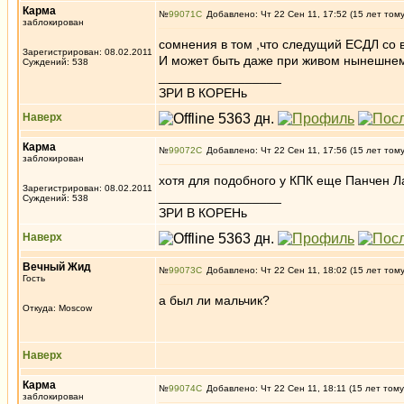
Карма
№
99071
Добавлено: Чт 22 Сен 11, 17:52 (15 лет том
заблокирован
сомнения в том ,что следущий ЕСДЛ со 
Зарегистрирован: 08.02.2011
И может быть даже при живом нынешне
Суждений: 538
_________________
ЗРИ В КОРЕНь
Наверх
Карма
№
99072
Добавлено: Чт 22 Сен 11, 17:56 (15 лет том
заблокирован
хотя для подобного у КПК еще Панчен 
Зарегистрирован: 08.02.2011
_________________
Суждений: 538
ЗРИ В КОРЕНь
Наверх
Вечный Жид
№
99073
Добавлено: Чт 22 Сен 11, 18:02 (15 лет том
Гость
а был ли мальчик?
Откуда: Moscow
Наверх
Карма
№
99074
Добавлено: Чт 22 Сен 11, 18:11 (15 лет тому
заблокирован