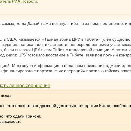
атель РИА Новости.
х самых, когда Далай-лама покинул Тибет, а за ним, постепенно, и
оду, в США, называется «Тайная война ЦРУ в Тибете» (о ее существ
издание, написанное, в частности, непосредственными участникам
о, были вылазки ЦРУ в сам Тибет, с поддержкой авиации. А потом 
од книги: ЦРУ готовило восстание в Тибете, взяв под полный конт
ацией. Мелькнула информация о недавнем признании администраци
а «финансирование партизанских операций» против китайских влас
у назад)
ю, что плохого в подрывной деятельности против Китая, особенно 
о, что сдали Гонконг.
ависимость.