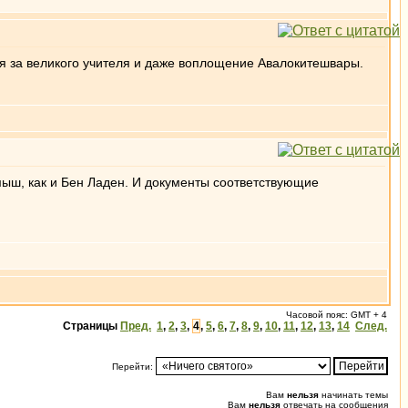
бя за великого учителя и даже воплощение Авалокитешвары.
рмыш, как и Бен Ладен. И документы соответствующие
Часовой пояс: GMT + 4
Страницы
Пред.
1
,
2
,
3
,
4
,
5
,
6
,
7
,
8
,
9
,
10
,
11
,
12
,
13
,
14
След.
Перейти:
Вам
нельзя
начинать темы
Вам
нельзя
отвечать на сообщения