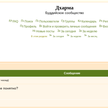
Дхарма
Буддийское сообщество
FAQ
Поиск
Пользователи
Группы
Календарь
Peг
Профиль
Войти и проверить личные сообщения
Вхo
Новые посты
За сегодня
За неделю
В этом разделе:
За сегодня
За неделю
За месяц
»
Сообщение
у назад)
се понятно?