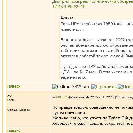
Дмитрий Косырев, политический обозрев
17:45 19/02/2010
Цитата:
Роль ЦРУ в событиях 1959 года – те
известна. ...
Есть такая книга – издана в 2002 г
респектабельное иллюстрированное 
тибетских партизан в штате Колорад
оказался работой тех же людей. Выв
Ну, а дальше ЦРУ работало с эмигр
ЦРУ – по $1,7 млн. В том числе и н
еще немало.
Наверх
сх
№
99083
Добавлено: Чт 22 Сен 11, 22:42 (15 лет том
Гость
По правде говоря, совершенно не понима
Откуда: Moscow
путем оккупации.
Жаль конечно, что упустили Тибет. Обидн
Хорошо, что еще Тайвань сохраняет нез
Наверх