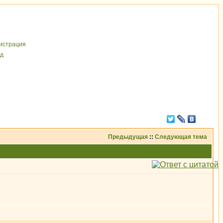
иcтрaция
д
Предыдущая
::
Следующая тема