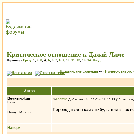
Критическое отношение к Далай Ламе
Страницы
Пред.
1
,
2
,
3
,
4
,
5
,
6
,
7
,
8
,
9
,
10
,
11
,
12
,
13
,
14
След.
Буддийские форумы
->
«Ничего святого
Автор
Вечный Жид
№
99052
Добавлено: Чт 22 Сен 11, 15:23 (15 лет том
Гость
Перевод нужен кому-нибудь, или и так в
Откуда: Moscow
Наверх