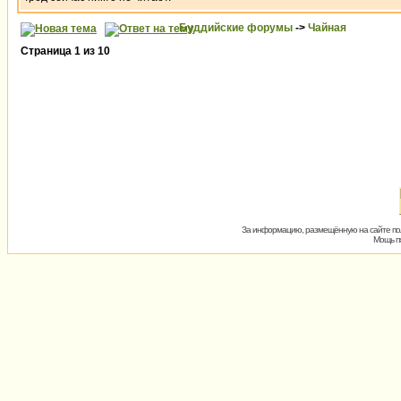
Буддийские форумы
->
Чайная
Страница
1
из
10
За информацию, размещённую на сайте пол
Мощь пх