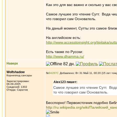
Kaк это для вас важно и сколько у вас с
Самое лучшее это чтение Сутт. Вода чиш
что говорил сам Основатель.
На даный момент, Сутты это самое близ
На английском есть:
http://www.accesstoinsight.org/tipitaka/sutt
Eсть также по Русски:
http://www.dhamma.ru/
Наверх
Wolfshadow
№
94287
Добавлено: Вт 31 Май 11, 00:20 (15 лет том
Корнеплод сансары
Зарегистрирован:
Alex123 пишет:
06.09.2005
Суждений: 1302
Самое лучшее это чтение Сутт. Вода
Откуда: Саратов
то что говорил сам Основатель.
Бесспорно! Первоисточник подобно Библ
http://ru.wikipedia.org/wiki/Палийский_кан