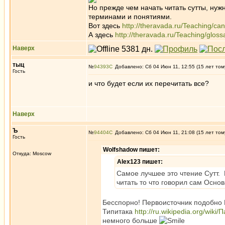
Но прежде чем начать читать сутты, нужн
терминами и понятиями.
Вот здесь
http://theravada.ru/Teaching/ca
А здесь
http://theravada.ru/Teaching/gloss
Наверх
тыц
№
94393
Добавлено: Сб 04 Июн 11, 12:55 (15 лет том
Гость
и что будет если их перечитать все?
Наверх
Ъ
№
94404
Добавлено: Сб 04 Июн 11, 21:08 (15 лет том
Гость
Wolfshadow пишет:
Откуда: Moscow
Alex123 пишет:
Самое лучшее это чтение Сутт. 
читать то что говорил сам Основ
Бесспорно! Первоисточник подобно 
Типитака
http://ru.wikipedia.org/wik
немного больше