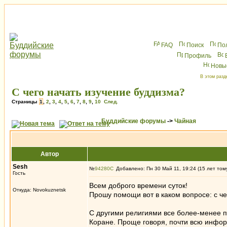
FAQ
Поиск
По
Профиль
Новы
В этом разд
С чего начать изучение буддизма?
Страницы
1
,
2
,
3
,
4
,
5
,
6
,
7
,
8
,
9
,
10
След.
Буддийские форумы
->
Чайная
Автор
Sesh
№
94280
Добавлено: Пн 30 Май 11, 19:24 (15 лет том
Гость
Всем доброго времени суток!
Откуда: Novokuznetsk
Прошу помощи вот в каком вопросе: с че
С другими религиями все более-менее по
Коране. Проще говоря, почти всю инфо