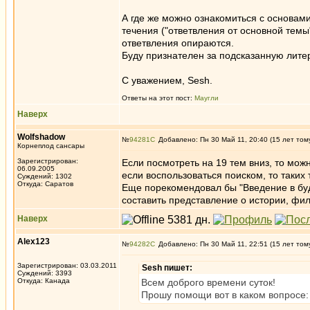
А где же можно ознакомиться с основам
течения ("ответвления от основной темы
ответвления опираются.
Буду признателен за подсказанную литер
С уважением, Sesh.
Ответы на этот пост:
Маугли
Наверх
Wolfshadow
№
94281
Добавлено: Пн 30 Май 11, 20:40 (15 лет том
Корнеплод сансары
Зарегистрирован:
Если посмотреть на 19 тем вниз, то мож
06.09.2005
если воспользоваться поиском, то таких
Суждений: 1302
Откуда: Саратов
Еще порекомендовал бы "Введение в буд
составить представление о истории, фи
Наверх
Alex123
№
94282
Добавлено: Пн 30 Май 11, 22:51 (15 лет том
Зарегистрирован: 03.03.2011
Sesh пишет:
Суждений: 3393
Откуда: Канада
Всем доброго времени суток!
Прошу помощи вот в каком вопросе: 