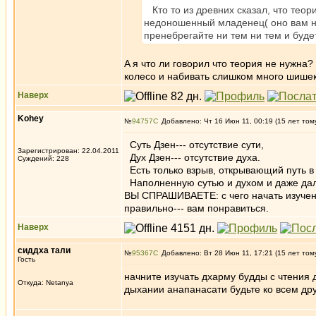
Кто то из древних сказал, что теори
недоношенный младенец( оно вам н
пренебрегайте ни тем ни тем и буде
A я что ли говорил что теория не нужна
колесо и набивать слишком много шише
Наверх
Kohey
№
94757
Добавлено: Чт 16 Июн 11, 00:19 (15 лет том
Суть Дзен--- отсутствие сути,
Зарегистрирован: 22.04.2011
Дух Дзен--- отсутствие духа.
Суждений: 228
Есть только взрыв, открывающий путь в 
Наполненную сутью и духом и даже да
ВЫ СПРАШИВАЕТЕ: с чего начать изучени
правильно--- вам понравиться.
Наверх
сиддха тали
№
95367
Добавлено: Вт 28 Июн 11, 17:21 (15 лет том
Гость
начните изучать дхарму будды с чтения
Откуда: Netanya
дыхании анапанасати будьте ко всем др