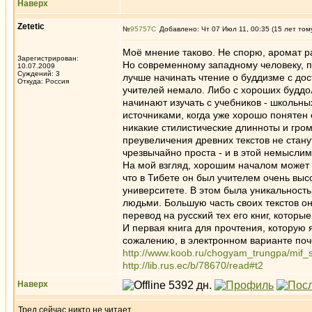
Наверх
Zetetic
№
95757
Добавлено: Чт 07 Июл 11, 00:35 (15 лет том
Моё мнение таково. Не спорю, аромат р
Зарегистрирован:
Но современному западному человеку, 
10.07.2009
Суждений: 3
лучше начинать чтение о буддизме с дос
Откуда: Россия
учителей немало. Либо с хороших буддо
начинают изучать с учебников - школьны
источниками, когда уже хорошо понятен ст
никакие стилистические длинноты и гром
преувеличения древних текстов не станут
чрезвычайно проста - и в этой немыслим
На мой взгляд, хорошим началом может 
что в Тибете он был учителем очень выс
университете. В этом была уникальность
людьми. Большую часть своих текстов о
перевод на русский тех его книг, которы
И первая книга для прочтения, которую
сожалению, в электронном варианте поче
http://www.koob.ru/chogyam_trungpa/mif_
http://lib.rus.ec/b/78670/read#t2
Наверх
Тред сейчас никто не читает.