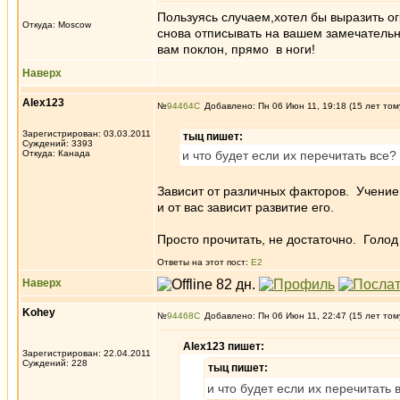
Пользуясь случаем,хотел бы выразить о
Откуда: Moscow
снова отписывать на вашем замечательн
вам поклон, прямо в ноги!
Наверх
Alex123
№
94464
Добавлено: Пн 06 Июн 11, 19:18 (15 лет том
Зарегистрирован: 03.03.2011
тыц пишет:
Суждений: 3393
Откуда: Канада
и что будет если их перечитать все?
Зависит от различных факторов. Учение
и от вас зависит развитие его.
Просто прочитать, не достаточно. Голод
Ответы на этот пост:
E2
Наверх
Kohey
№
94468
Добавлено: Пн 06 Июн 11, 22:47 (15 лет том
Alex123 пишет:
Зарегистрирован: 22.04.2011
Суждений: 228
тыц пишет:
и что будет если их перечитать 