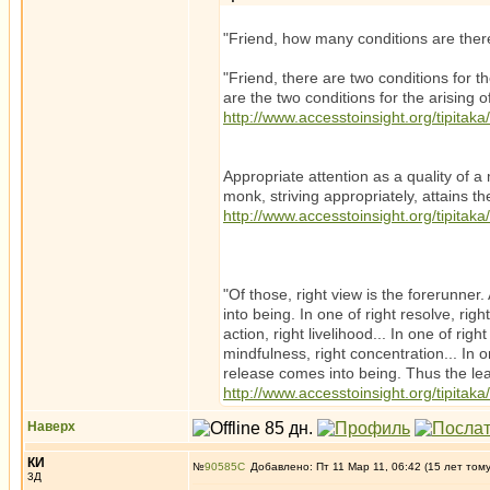
"Friend, how many conditions are there 
"Friend, there are two conditions for t
are the two conditions for the arising of
http://www.accesstoinsight.org/tipita
Appropriate attention as a quality of a
monk, striving appropriately, attains th
http://www.accesstoinsight.org/tipitaka/
"Of those, right view is the forerunner
into being. In one of right resolve, rig
action, right livelihood... In one of right
mindfulness, right concentration... In o
release comes into being. Thus the lea
http://www.accesstoinsight.org/tipitak
Наверх
КИ
№
90585
Добавлено: Пт 11 Мар 11, 06:42 (15 лет том
3Д