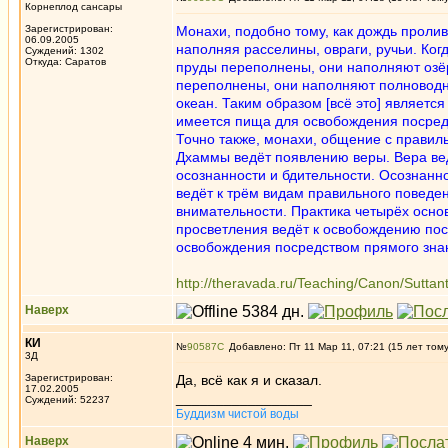
Корнеплод сансары
Зарегистрирован:
Монахи, подобно тому, как дождь пролив
06.09.2005
наполняя расселины, овраги, ручьи. Ког
Суждений: 1302
Откуда: Саратов
пруды переполнены, они наполняют озёр
переполнены, они наполняют полноводн
океан. Таким образом [всё это] являетс
имеется пища для освобождения посредс
Точно также, монахи, общение с прави
Дхаммы ведёт появлению веры. Вера ве
осознанности и бдительности. Осознанно
ведёт к трём видам правильного поведен
внимательности. Практика четырёх осно
просветления ведёт к освобождению пос
освобождения посредством прямого знан
http://theravada.ru/Teaching/Canon/Suttan
Наверх
КИ
№
90587
Добавлено: Пт 11 Мар 11, 07:21 (15 лет том
3Д
Зарегистрирован:
Да, всё как я и сказал.
17.02.2005
_________________
Суждений: 52237
Буддизм чистой воды
Наверх