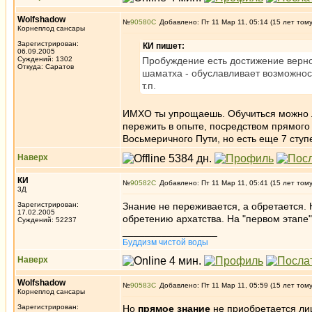
Wolfshadow
№
90580
Добавлено: Пт 11 Мар 11, 05:14 (15 лет том
Корнеплод сансары
Зарегистрирован:
КИ пишет:
06.09.2005
Суждений: 1302
Пробуждение есть достижение верно
Откуда: Саратов
шаматха - обуславливает возможност
т.п.
ИМХО ты упрощаешь. Обучиться можно
пережить в опыте, посредством прямого 
Восьмеричного Пути, но есть еще 7 ступ
Наверх
КИ
№
90582
Добавлено: Пт 11 Мар 11, 05:41 (15 лет том
3Д
Зарегистрирован:
Знание не переживается, а обретается. 
17.02.2005
обретению архатства. На "первом этапе"
Суждений: 52237
_________________
Буддизм чистой воды
Наверх
Wolfshadow
№
90583
Добавлено: Пт 11 Мар 11, 05:59 (15 лет том
Корнеплод сансары
Зарегистрирован:
Но
прямое знание
не приобретается ли