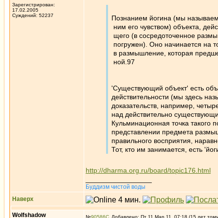
Зарегистрирован:
17.02.2005
Суждений: 52237
Познанием йогина (мы называем
ним его чувством) объекта, дей
щего (в сосредоточенное размы
погружен). Оно начинается на т
в размышление, которая предше
ной.97
'Существующий объект' есть объ
действительности (мы здесь наз
доказательств, например, четыр
над действительно существующим
Кульминационная точка такого по
представлении предмета размышл
правильного восприятия, наравне
Тот, кто им занимается, есть 'йог
http://dharma.org.ru/board/topic176.html
_________________
Буддизм чистой воды
Наверх
Wolfshadow
№
90586
Добавлено: Пт 11 Мар 11, 07:18 (15 лет том