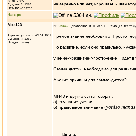
06.09.2005
намеренно или нет, упрощаешь шаматху
Суждений: 1302
Откуда: Саратов
Наверх
Alex123
№
90584
Добавлено: Пт 11 Мар 11, 06:35 (15 лет том
Зарегистрирован: 03.03.2011
Прямое знание необходимо. Просто теор
Суждений: 3393
Откуда: Канада
Но развитие, если оно правильно, нужда
учение->развитие->постижение идет в 
Самма диттхи необходимо для развити
А какие причины для самма-диттхи?
МН43 и другие сутты говорят:
а) слушание учения
yoniso manas
б) правильное внимание (
Цитата: