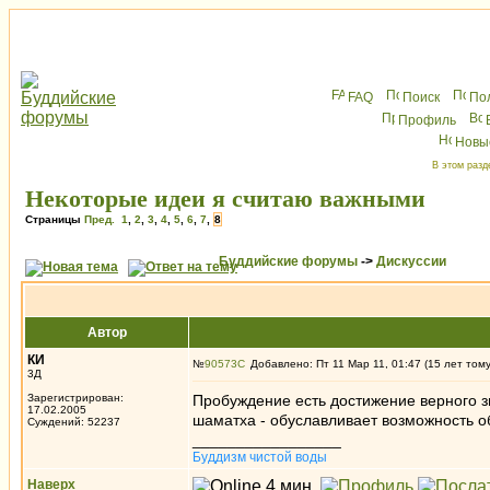
FAQ
Поиск
По
Профиль
Новы
В этом разд
Некоторые идеи я считаю важными
Страницы
Пред.
1
,
2
,
3
,
4
,
5
,
6
,
7
,
8
Буддийские форумы
->
Дискуссии
Автор
КИ
№
90573
Добавлено: Пт 11 Мар 11, 01:47 (15 лет том
3Д
Зарегистрирован:
Пробуждение есть достижение верного з
17.02.2005
шаматха - обуславливает возможность обу
Суждений: 52237
_________________
Буддизм чистой воды
Наверх