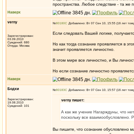
пространства. Любое следствие - та же 
Наверх
verny
№
80180
Добавлено: Вт 07 Сен 10, 15:55 (16 лет том
Если следовать Вашей логике, получаетс
Зарегистрирован:
03.09.2010
Суждений: 680
Но как тогда сознание проявляется в это
Откуда: Москва
значит проявляется личностно.
В этом мире все личностно, и Вы личнос
Но если сознание личностно проявляетс
Наверх
Бодхи
№
80183
Добавлено: Вт 07 Сен 10, 15:57 (16 лет том
Зарегистрирован:
verny пишет:
19.08.2010
Суждений: 101
А как же учение Нагарждуны, что не
поскольку все взаимообусловлено. 
Вы пишите, что сознание обусловлено м