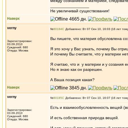
между сознанием и материей, следоват
_________________
Не увеличивай существования!
Наверх
verny
№
80184
Добавлено: Вт 07 Сен 10, 16:03 (16 лет том
Вы пишете, что материя обусловлена со
Зарегистрирован:
03.09.2010
Суждений: 680
Я это хочу у Вас узнать, почему Вы отр
Откуда: Москва
И почему Вы считаете, что у материи не
Я считаю, что и у материи и у созания 
Но я знаю как он разрешен.
А Ваша позиция какая?
Наверх
verny
№
80185
Добавлено: Вт 07 Сен 10, 16:07 (16 лет том
Есть и взаимообусловленность вещей (все
Зарегистрирован:
03.09.2010
Суждений: 680
И есть собственная природа вещей.
Откуда: Москва