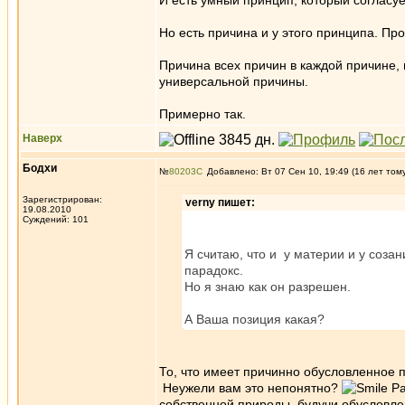
И есть умный принцип, который согласуе
Но есть причина и у этого принципа. Пр
Причина всех причин в каждой причине,
универсальной причины.
Примерно так.
Наверх
Бодхи
№
80203
Добавлено: Вт 07 Сен 10, 19:49 (16 лет том
Зарегистрирован:
verny пишет:
19.08.2010
Суждений: 101
Я считаю, что и у материи и у соза
парадокс.
Но я знаю как он разрешен.
А Ваша позиция какая?
То, что имеет причинно обусловленное 
Неужели вам это непонятно?
Ра
собственной природы, будучи обусловле