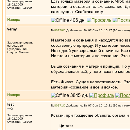
Есть только материя и сознание. Чтоб 
Зарегистрирован:
18.02.2005
материи, а остается только сознание. 
Суждений: 18709
самосущна. Свабхава-хету.
Наверх
verny
№
80170
Добавлено: Вт 07 Сен 10, 15:17 (16 лет том
И материя и сознания и находятся во в
Зарегистрирован:
собственную природу. И у материи неско
03.09.2010
Суждений: 680
Нет одной универсальной причины. Все 
Откуда: Москва
Но это и не материя и не сознание. Это 
Выше сознания и материи принцип. Но у 
обуславливает всё, у него тоже не мене
Есть Живая, Сущая непостижимость. Это
материяч-сознание и все и всякое.
Наверх
test
№
80171
Добавлено: Вт 07 Сен 10, 15:21 (16 лет том
一心
Кстати, при тождестве объекта, органа и
Зарегистрирован:
18.02.2005
Суждений: 18709
Цитата: