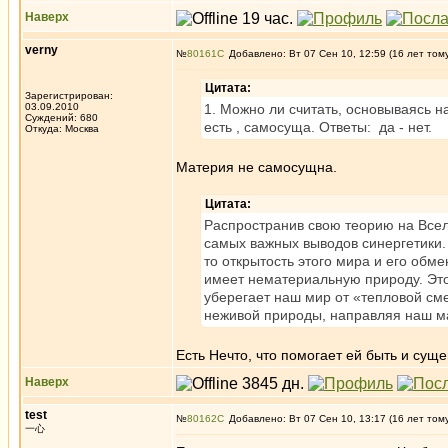
Наверх
verny
№
80161
Добавлено: Вт 07 Сен 10, 12:59 (16 лет том
Цитата:
Зарегистрирован:
03.09.2010
1. Можно ли считать, основываясь н
Суждений: 680
есть , самосуща. Ответы: да - нет.
Откуда: Москва
Материя не самосущна.
Цитата:
Распространив свою теорию на Всел
самых важных выводов синергетики.
то открытость этого мира и его обме
имеет нематериальную природу. Это
уберегает наш мир от «тепловой см
неживой природы, направляя наш м
Есть Нечто, что помогает ей быть и су
Наверх
test
№
80162
Добавлено: Вт 07 Сен 10, 13:17 (16 лет том
一心