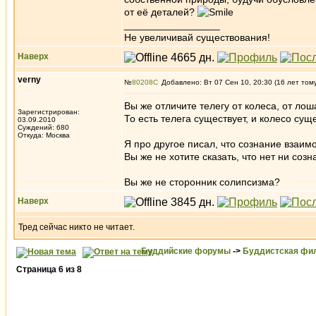
от её деталей?
_________________
Не увеличивай существования!
Наверх
verny
№
80208
Добавлено: Вт 07 Сен 10, 20:30 (16 лет том
Вы же отличите телегу от колеса, от лоша
Зарегистрирован:
То есть телега существует, и колесо суще
03.09.2010
Суждений: 680
Откуда: Москва
Я про другое писал, что сознание взаи
Вы же не хотите сказать, что нет ни созн
Вы же не сторонник солипсизма?
Наверх
Тред сейчас никто не читает.
Буддийские форумы
->
Буддистская фи
Страница
6
из
8