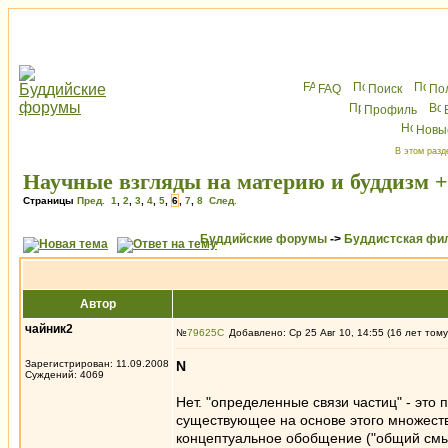
FAQ
Поиск
По
Профиль
Новы
В этом разд
Научные взгляды на материю и буддизм 
Страницы
Пред.
1
,
2
,
3
,
4
,
5
,
6
,
7
,
8
След.
Буддийские форумы
->
Буддистская фи
Автор
чайник2
№
79625
Добавлено: Ср 25 Авг 10, 14:55 (16 лет тому
Зарегистрирован: 11.09.2008
N
Суждений: 4069
Нет. "определенные связи частиц" - это 
существующее на основе этого множества
концептуальное обобщение ("общий смыс