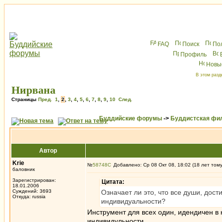
FAQ
Поиск
По
Профиль
Новы
В этом разд
Нирвана
Страницы
Пред.
1
,
2
,
3
,
4
,
5
,
6
,
7
,
8
,
9
,
10
След.
Буддийские форумы
->
Буддистская фи
Автор
Krie
№
58748
Добавлено: Ср 08 Окт 08, 18:02 (18 лет том
баловник
Зарегистрирован:
Цитата:
18.01.2006
Суждений: 3693
Означает ли это, что все души, дос
Откуда: russia
индивидуальности?
Инструмент для всех один, идендичен в
индивидульности.