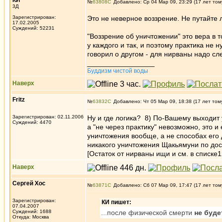
КИ
№
63808
Добавлено: Ср 04 Мар 09, 23:29 (17 лет том
3Д
Зарегистрирован:
Это не неверное воззрение. Не путайте 
17.02.2005
Суждений: 52231
"Воззрение об уничтожении" это вера в т
у каждого и так, и поэтому практика не 
говорил о другом - для нирваны надо сле
_________________
Буддизм чистой воды
Наверх
Fritz
№
63832
Добавлено: Чт 05 Мар 09, 18:38 (17 лет том
Зарегистрирован: 02.11.2006
Ну и где логика? 8) По-Вашему выходит у
Суждений: 4470
а "не через практику" невозможно, это 
уничтожения вообще, а не способах его
никакого уничтожения Щакьямуни по дос
[Остаток от нирваны ищи и см. в списке1
Наверх
Сергей Хос
№
63871
Добавлено: Сб 07 Мар 09, 17:47 (17 лет том
Зарегистрирован:
КИ пишет:
07.04.2007
Суждений: 1688
...после физической смерти
не буде
Откуда: Москва