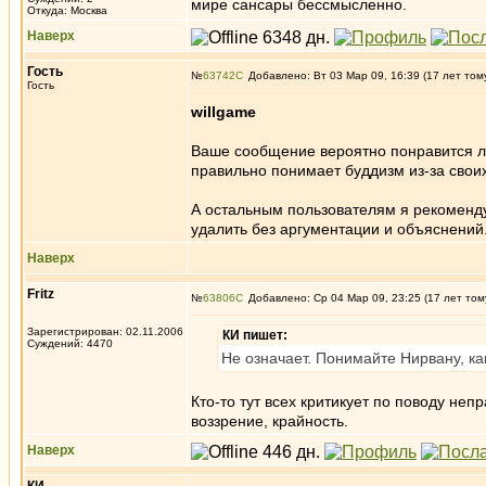
мире сансары бессмысленно.
Откуда: Москва
Наверх
Гость
№
63742
Добавлено: Вт 03 Мар 09, 16:39 (17 лет том
Гость
willgame
Ваше сообщение вероятно понравится ло
правильно понимает буддизм из-за свои
А остальным пользователям я рекоменду
удалить без аргументации и объяснений
Наверх
Fritz
№
63806
Добавлено: Ср 04 Мар 09, 23:25 (17 лет том
Зарегистрирован: 02.11.2006
КИ пишет:
Суждений: 4470
Не означает. Понимайте Нирвану, ка
Кто-то тут всех критикует по поводу не
воззрение, крайность.
Наверх