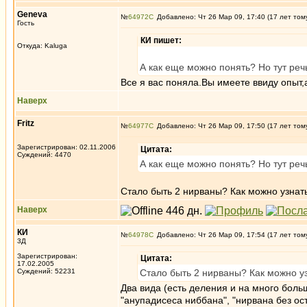
Genеva
№
64972
Добавлено: Чт 26 Мар 09, 17:40 (17 лет том
Гость
КИ пишет:
Откуда: Kaluga
А как еще можно понять? Но тут реч
Все я вас поняла.Вы имеете ввиду опыт,
Наверх
Fritz
№
64977
Добавлено: Чт 26 Мар 09, 17:50 (17 лет том
Зарегистрирован: 02.11.2006
Цитата:
Суждений: 4470
А как еще можно понять? Но тут реч
Стало быть 2 нирваны? Как можно узнат
Наверх
КИ
№
64978
Добавлено: Чт 26 Мар 09, 17:54 (17 лет том
3Д
Зарегистрирован:
Цитата:
17.02.2005
Суждений: 52231
Стало быть 2 нирваны? Как можно у
Два вида (есть деления и на много боль
"анупадисеса ниббана", "нирвана без ост