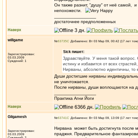
Он также разнит, "душу" от неё самой, 
непохожести.
_________________
достаточнее предположенных
Наверх
willgame
№
63735
Добавлено: Вт 03 Мар 09, 00:42 (17 лет том
Sick пишет:
Зарегистрирован:
03.03.2009
Здравствуйте. У меня такой вопрос
Суждений: 1
истину и избавится от всех страстей
Нирваны, абсолютно идентичны, то
Души достигшие нирваны индивидуальны,
не уничтожается.
После нирваны, души воплощаются на др
_________________
Практика Агни Йоги
Наверх
Gilgamesh
№
63741
Добавлено: Вт 03 Мар 09, 13:09 (17 лет том
Нирвана может быть достигнута после мн
Зарегистрирован:
праджня. Предварительное фантазирован
03.03.2009
Суждений: 2