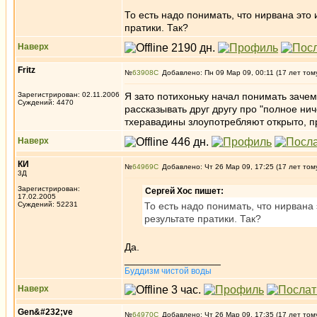
То есть надо понимать, что нирвана это
пратики. Так?
Наверх
Fritz
№
63908
Добавлено: Пн 09 Мар 09, 00:11 (17 лет том
Зарегистрирован: 02.11.2006
Я зато потихоньку начал понимать зачем
Суждений: 4470
рассказывать друг другу про "полное н
тхеравадины злоупотребляют открыто, 
Наверх
КИ
№
64969
Добавлено: Чт 26 Мар 09, 17:25 (17 лет том
3Д
Зарегистрирован:
Сергей Хос пишет:
17.02.2005
Суждений: 52231
То есть надо понимать, что нирвана
результате пратики. Так?
Да.
_________________
Буддизм чистой воды
Наверх
Gen&#232;ve
№
64970
Добавлено: Чт 26 Мар 09, 17:35 (17 лет том