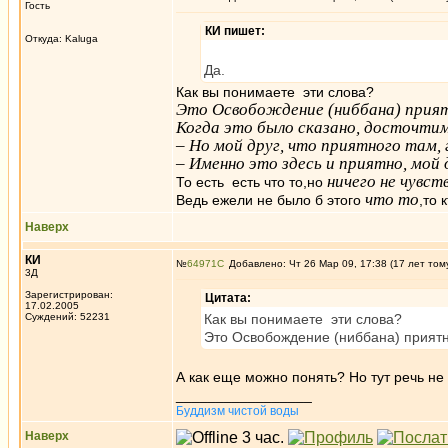
Гость
КИ пишет:
Откуда: Kaluga
Да.
Как вы понимаете эти слова?
Это Освобождение (ниббана) прият
Когда это было сказано, досточт
– Но мой друг, что приятного там, 
– Именно это здесь и приятно, мой 
ничего не чувст
То есть есть что то,но
что то
Ведь ежели не было б этого
,то 
Наверх
КИ
№
64971
Добавлено: Чт 26 Мар 09, 17:38 (17 лет том
3Д
Зарегистрирован:
Цитата:
17.02.2005
Суждений: 52231
Как вы понимаете эти слова?
Это Освобождение (ниббана) приятн
А как еще можно понять? Но тут речь не
_________________
Буддизм чистой воды
Наверх