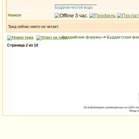
_________________
Буддизм чистой воды
Наверх
Тред сейчас никто не читает.
Буддийские форумы
->
Буддистская фи
Страница
2
из
10
За информацию, размещённую на сайте пол
Мощь пх