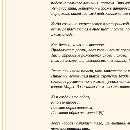
подсознательного влечения, anusaya. Это в
Четанасутта, которую мы тоже цитировали,
мере, хоть какой-то след подсознательного в
Когда сознание закрепляется в материнской
ветви разрастаются в виде шести основ, по
Дхаммапады:
Как дерево, хотя и вырванное,
Продолжает расти, если корень его не повр
Так и страдание рождается снова и снова,
Если не искоренена склонность к желанию. [
Этот стих показывает, что латентное вож
Никае мы встречаем такое изречение Будды:
сознание растет в поле каммы, увлажненно
вопрос Мары. В Сагатха Вагге из Самьютта
Кем создан это образ,
Кто его творец,
Где это образ появился,
Где этот образ исчезает? [9]
Здесь «образ» означает тело, или внешний 
четверостишиях так: