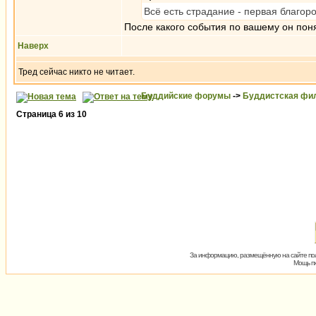
Всё есть страдание - первая благор
После какого события по вашему он пон
Наверх
Тред сейчас никто не читает.
Буддийские форумы
->
Буддистская фи
Страница
6
из
10
За информацию, размещённую на сайте пол
Мощь пх