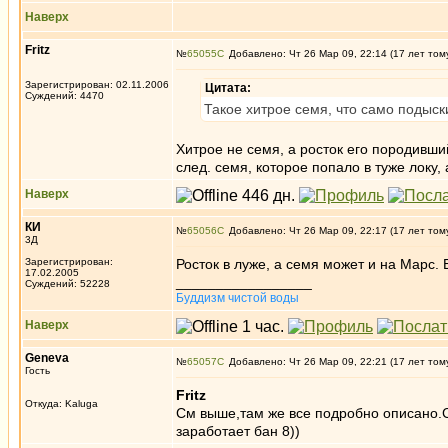
Наверх
Fritz
№
65055
Добавлено: Чт 26 Мар 09, 22:14 (17 лет том
Зарегистрирован: 02.11.2006
Цитата:
Суждений: 4470
Такое хитрое семя, что само подыск
Хитрое не семя, а росток его породивший 
след. семя, которое попало в туже локу, 
Наверх
КИ
№
65056
Добавлено: Чт 26 Мар 09, 22:17 (17 лет том
3Д
Зарегистрирован:
Росток в луже, а семя может и на Марс. 
17.02.2005
_________________
Суждений: 52228
Буддизм чистой воды
Наверх
Geneva
№
65057
Добавлено: Чт 26 Мар 09, 22:21 (17 лет том
Гость
Fritz
Откуда: Kaluga
См выше,там же все подробно описано.С
заработает бан 8))