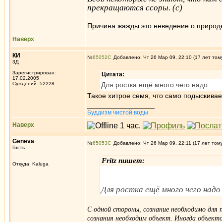
прекращаются ссоры. (с)
Причина жажды это неведение о природе
Наверх
КИ
№
65052
Добавлено: Чт 26 Мар 09, 22:10 (17 лет том
3Д
Зарегистрирован:
Цитата:
17.02.2005
Суждений: 52228
Для ростка ещё много чего надо
Такое хитрое семя, что само подыскивае
_________________
Буддизм чистой воды
Наверх
Geneva
№
65053
Добавлено: Чт 26 Мар 09, 22:11 (17 лет том
Гость
Fritz пишет:
Откуда: Kaluga
Для ростка ещё много чего надо 
С одной стороны, сознание необходимо для
сознания необходим объект. Иногда объект