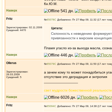
Кн.Ю.М.
Наверх
Fritz
№
65078
Добавлено: Пт 27 Мар 09, 11:32 (17 лет том
Зарегистрирован: 02.11.2006
Цитата:
Суждений: 4470
Склонность к неведению формирует 
привязанности к мирским концепция
Пламя угасло из-за выхода масла, созна
Наверх
Ollerus
№
65079
Добавлено: Пт 27 Мар 09, 11:50 (17 лет том
Зарегистрирован:
а зачем кому то может понадобиться уга
26.03.2009
отсутствие это деградация и энтропия
Суждений: 5
_________________
свет мудрости божественной реальности
Наверх
Fritz
№
65094
Добавлено: Пт 27 Мар 09, 14:38 (17 лет том