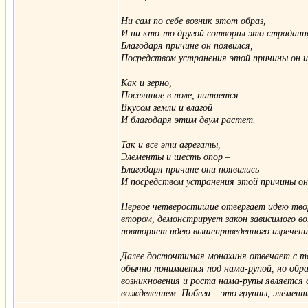
Ни сам по себе возник этот образ,
И ни кто-то другой сотворил это страдани
Благодаря причине он появился,
Посредством устранения этой причины он и
Как и зерно,
Посеянное в поле, питается
Вкусом земли и влагой
И благодаря этим двум растет.
Так и все эти агрегаты,
Элементы и шесть опор –
Благодаря причине они появились
И посредством устранения этой причины он
Первое четверостишие отвергает идею твор
втором, демонстрирует закон зависимого во
повторяет идею вышеприведенного изречения
Далее досточтимая монахиня отвечает с то
обычно понимается под нама-рупой, но обр
возникновения и роста нама-рупы является 
вожделением. Побеги – это группы, элемент