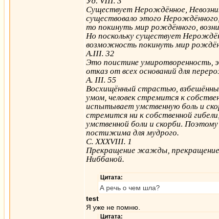
Уд. VIII. 3
Существует Нерождённое, Невозник
существовало этого Нерождённого,
то покинуть мир рождённого, возни
Но поскольку существует Нерождён
возможность покинуть мир рождённо
А.III. 32
Это поистине умиротворенность, эт
отказ от всех оснований для пере
А. III. 55
Восхищённый страстью, взбешённый
умом, человек стремится к собственно
испытывает умственную боль и скор
стремится ни к собственной гибели, 
умственной боли и скорби. Поэтому
постижима для мудрого.
С. XXXVIII. 1
Прекращение жажды, прекращение н
Ниббaной.
Цитата:
А речь о чем шла?
test
Я уже не помню.
Цитата: