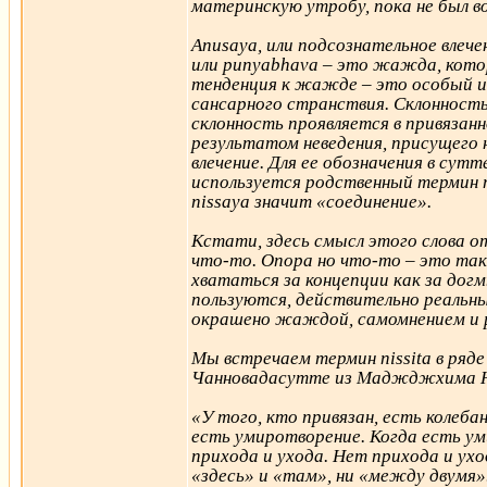
материнскую утробу, пока не был в
Anusaya, или подсознательное влече
или punyabhava – это жажда, кото
тенденция к жажде – это особый 
сансарного странствия. Склонност
склонность проявляется в привязан
результатом неведения, присущего 
влечение. Для ее обозначения в сут
используется родственный термин n
nissaya значит «соединение».
Кстати, здесь смысл этого слова о
что-то. Опора но что-то – это та
хвататься за концепции как за догм
пользуются, действительно реальны
окрашено жаждой, самомнением и 
Мы встречаем термин nissita в ряд
Чанновадасутте из Маджджхима Ник
«У того, кто привязан, есть колебан
есть умиротворение. Когда есть ум
прихода и ухода. Нет прихода и ух
«здесь» и «там», ни «между двумя».