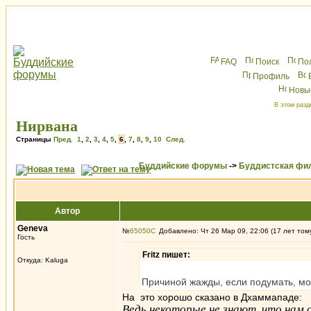
FAQ
Поиск
По
Профиль
Новы
В этом разд
Нирвана
Страницы
Пред.
1
,
2
,
3
,
4
,
5
,
6
,
7
,
8
,
9
,
10
След.
Буддийские форумы
->
Буддистская фи
Автор
Geneva
№
65050
Добавлено: Чт 26 Мар 09, 22:06 (17 лет том
Гость
Fritz пишет:
Откуда: Kaluga
Причиной жажды, если подумать, може
На это хорошо сказано в Дхаммападе:
Ведь некоторые не знают, что нам 