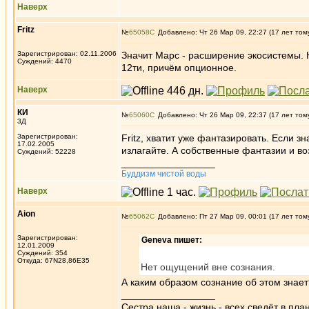
Наверх
Fritz
№
65058
Добавлено: Чт 26 Мар 09, 22:27 (17 лет том
Зарегистрирован: 02.11.2006
Значит Марс - расширение экосистемы. 
Суждений: 4470
12ти, причём опционное.
Наверх
КИ
№
65060
Добавлено: Чт 26 Мар 09, 22:37 (17 лет том
3Д
Зарегистрирован:
Fritz, хватит уже фантазировать. Если з
17.02.2005
излагайте. А собственные фантазии и во
Суждений: 52228
_________________
Буддизм чистой воды
Наверх
Aion
№
65062
Добавлено: Пт 27 Мар 09, 00:01 (17 лет том
Зарегистрирован:
Geneva пишет:
12.01.2009
Суждений: 354
Откуда: 67N28,86E35
Нет ощущений вне сознания.
А каким образом сознание об этом знает
_________________
Сестра наша - жизнь - всех сведёт в пла