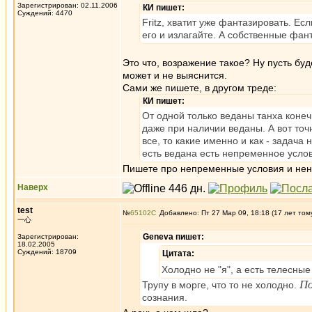
Зарегистрирован: 02.11.2006
КИ пишет:
Суждений: 4470
Fritz, хватит уже фантазировать. Ес
его и излагайте. А собственные фан
Это что, возражение такое? Ну пусть бу
может и не выяснится.
Сами же пишете, в другом треде:
КИ пишет:
От одной только веданы танха конечн
даже при наличии веданы. А вот точ
все, то какие именно и как - задач
есть ведана есть непременное услов
Пишете про непременные условия и не
Наверх
test
№
65102
Добавлено: Пт 27 Мар 09, 18:18 (17 лет том
一心
Geneva пишет:
Зарегистрирован:
18.02.2005
Суждений: 18709
Цитата:
Холодно не "я", а есть телесн
По
Трупу в морге, что то не холодно.
сознания.