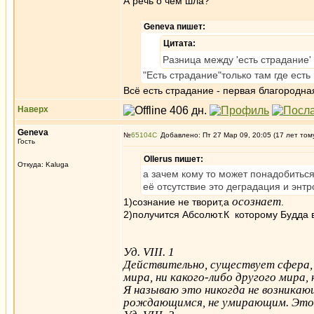
А речь о чем шла?
Geneva пишет:
Цитата:
Разница между 'есть страдание' 
"Есть страдание"только там где ест
Всё есть страдание - первая благородна
Наверх
Geneva
№
65104
Добавлено: Пт 27 Мар 09, 20:05 (17 лет том
Гость
Ollerus пишет:
Откуда: Kaluga
а зачем кому то может понадобиться
её отсутствие это деградация и энт
осознает
1)сознание не творит,а
.
2)получится Абсолют.К которому Будда 
Уд. VIII. 1
Действительно, существует сфера, г
мира, ни какого-либо другого мира, н
Я называю это никогда не возникаю
рождающимся, не умирающим. Это 