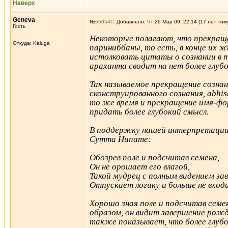
Наверх
Geneva
№
65054
Добавлено: Чт 26 Мар 09, 22:14 (17 лет том
Гость
Некоторые полагают, что прекраще
Откуда: Kaluga
париниббаны, то есть, в конце их ж
истолковать цитаты о сознании в т
араханта сводит на нет более глуб
Так называемое прекращение сознан
сконструированного сознания, abhi
то же время и прекращение имя-ф
придать более глубокий смысл.
В поддержку нашей интерпретации
Сутта Нипате:
Обозрев поле и подсчитав семена,
Он не орошает его влагой,
Такой мудрец с полным видением за
Отпускает логику и больше не вход
Хорошо зная поле и подсчитав семе
образом, он видит завершение рожд
также показывает, что более глуб