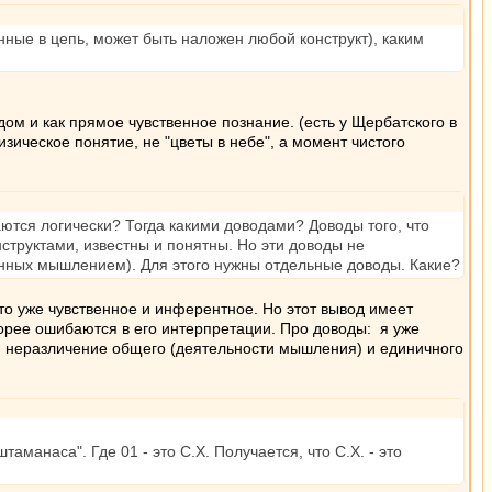
ные в цепь, может быть наложен любой конструкт), каким
м и как прямое чувственное познание. (есть у Щербатского в
изическое понятие, не "цветы в небе", а момент чистого
ются логически? Тогда какими доводами? Доводы того, что
структами, известны и понятны. Но эти доводы не
анных мышлением). Для этого нужны отдельные доводы. Какие?
 это уже чувственное и инферентное. Но этот вывод имеет
корее ошибаются в его интерпретации. Про доводы: я уже
но, неразличение общего (деятельности мышления) и единичного
аманаса". Где 01 - это С.Х. Получается, что С.Х. - это