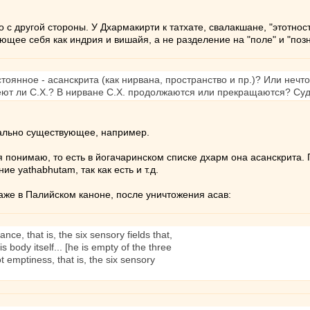
 с другой стороны. У Дхармакирти к татхате, свалакшане, "этотнос
ающее себя как индрия и вишайя, а не разделение на "поле" и "п
остоянное - асанскрита (как нирвана, пространство и пр.)? Или нечт
еют ли С.Х.? В нирване С.Х. продолжаются или прекращаются? Суд
Реально существующее, например.
 я понимаю, то есть в йогачаринском списке дхарм она асанскрита.
е yathabhutam, так как есть и т.д.
даже в Палийском каноне, после уничтожения асав:
nce, that is, the six sensory fields that,
s body itself... [he is empty of the three
ot emptiness, that is, the six sensory