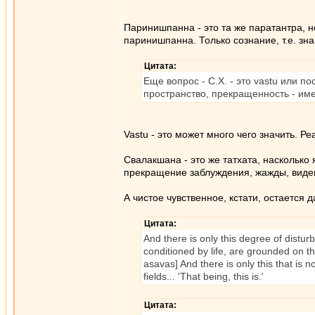
Паринишпанна - это та же паратантра, но
паринишпанна. Только сознание, т.е. зн
Цитата:
Еще вопрос - С.Х. - это vastu или п
пространство, прекращенность - им
Vastu - это может много чего значить. 
Свалакшана - это же татхата, насколько
прекращение заблуждения, жажды, видени
А чистое чувственное, кстати, остается 
Цитата:
And there is only this degree of disturba
conditioned by life, are grounded on thi
asavas] And there is only this that is n
fields... 'That being, this is.'
Цитата: