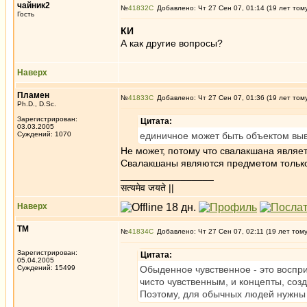
чайник2
№
41832
Добавлено: Чт 27 Сен 07, 01:14 (19 лет том
Гость
КИ
А как другие вопросы?
Наверх
Пламен
№
41833
Добавлено: Чт 27 Сен 07, 01:36 (19 лет том
Ph.D., D.Sc.
Зарегистрирован:
Цитата:
03.03.2005
Суждений: 1070
единичное может быть объектом вы
Не может, потому что свалакшана являе
Свалакшаны являются предметом только 
_________________
सत्यमेव जयते ||
Наверх
ТМ
№
41834
Добавлено: Чт 27 Сен 07, 02:11 (19 лет том
Зарегистрирован:
Цитата:
05.04.2005
Суждений: 15499
Обыденное чувственное - это воспри
чисто чувственным, и концепты, соз
Поэтому, для обычных людей нужны