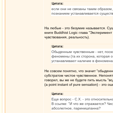
Цитата:
если они не связаны таким образом
познанием устанавливается существ
На любые - это безумие называется. Су
книге Buddhist Logic глава "Эксперимент
чувствования, реальность).
Цитата:
Обыденным чувственным - нет, поск
феномены (та их сторона, которая 
устанавливают наличие в феноменах
Не совсем понятно, что значит "обыденно
субстратом чистое чувственное. Непоня
говорил, вы же не будете пить мысль "в
(a point instant of pure sensation) - это 
Цитата:
Еще вопрос - С.Х. - это относител
В ссылке: "И что же отражается? Чис
абсолютное, паринишпанна?