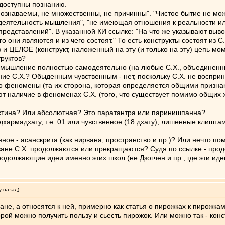
едоступны познанию.
е познаваемы, не множественны, не причинны". "Чистое бытие не мо
деятельность мышления", "не имеющая отношения к реальности или 
 представлений". В указанной КИ ссылке: "На что же указывают в
о они являются и из чего состоят." То есть конструкты состоят из С
 ЦЕЛОЕ (конструкт, наложенный на эту (и только на эту) цепь мом
руктов?
и мышление полностью самодеятельно (на любые С.Х., объединенны
ие С.Х.? Обыденным чувственным - нет, поскольку С.Х. не воспр
то феномены (та их сторона, которая определяется общими признак
ют наличие в феноменах С.Х. (того, что существует помимо общих
 истина? Или абсолютная? Это паратантра или паринишпанна?
хармадхату, т.е. 01 или чувственное (18 дхату), лишенные клиштаман
янное - асанскрита (как нирвана, пространство и пр.)? Или нечто по
ване С.Х. продолжаются или прекращаются? Судя по ссылке - про
продолжающие идеи именно этих школ (не Дзогчен и пр., где эти и
у назад)
не, а относятся к ней, примерно как статья о пирожках к пирожкам
рой можно получить пользу и сьесть пирожок. Или можно так - конс