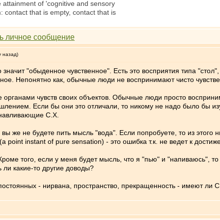
attainment of 'cognitive and sensory
: contact that is empty, contact that is
у назад)
 значит "обыденное чувственное". Есть это восприятия типа "стол", 
нное. Непонятно как, обычные люди не воспринимают чисто чувстве
 органами чувств своих объектов. Обычные люди просто восприним
лением. Если бы они это отличали, то никому не надо было бы изу
навливающие С.Х.
 вы же не будете пить мысль "вода". Если попробуете, то из этого
point instant of pure sensation) - это ошибка т.к. не ведет к дости
Кроме того, если у меня будет мысль, что я "пью" и "напиваюсь", то
ь ли какие-то другие доводы?
 постоянных - нирвана, пространство, прекращенность - имеют ли 