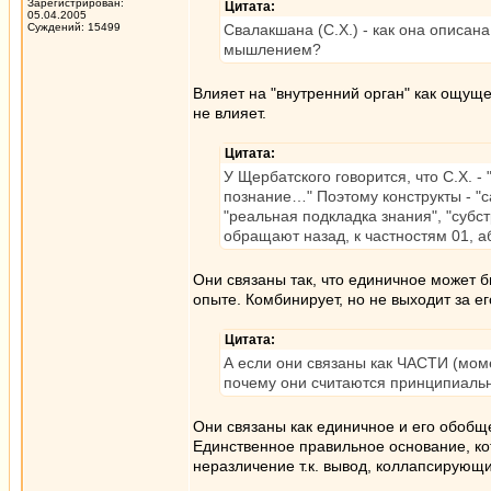
Зарегистрирован:
Цитата:
05.04.2005
Суждений: 15499
Свалакшана (С.Х.) - как она описана
мышлением?
Влияет на "внутренний орган" как ощуще
не влияет.
Цитата:
У Щербатского говорится, что С.Х. 
познание…" Поэтому конструкты - "с
"реальная подкладка знания", "субс
обращают назад, к частностям 01, аб
Они связаны так, что единичное может б
опыте. Комбинирует, но не выходит за е
Цитата:
А если они связаны как ЧАСТИ (моме
почему они считаются принципиаль
Они связаны как единичное и его обобще
Единственное правильное основание, кото
неразличение т.к. вывод, коллапсирующий