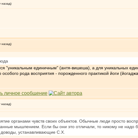
у назад)
у назад)
вода
тся "уникальным единичным" (антя-вишеша), а для уникальных един
особого рода восприятия - порожденного практикой йоги (йогаджа
у назад)
ятие органами чувств своих объектов. Обычные люди просто воспр
данные мышлением. Если бы они это отличали, то никому не надо б
 доводы, устанавливающие С.Х.