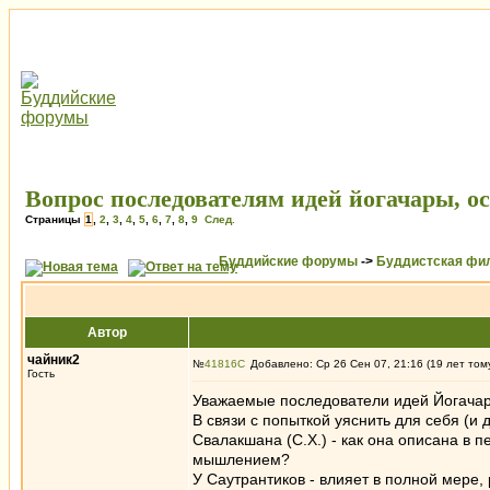
Вопрос последователям идей йогачары, о
Страницы
1
,
2
,
3
,
4
,
5
,
6
,
7
,
8
,
9
След.
Буддийские форумы
->
Буддистская фи
Автор
чайник2
№
41816
Добавлено: Ср 26 Сен 07, 21:16 (19 лет том
Гость
Уважаемые последователи идей Йогачар
В связи с попыткой уяснить для себя (и
Свалакшана (С.Х.) - как она описана в п
мышлением?
У Саутрантиков - влияет в полной мере,