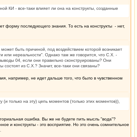
ной КИ - все-таки влияет ли она на конструкты, созданные
ет форму последующего знания. То есть на конструкты - нет,
е может быть причиной, под воздействием которой возникает
или нереальности". Однако там же говорится, что С.Х. -
т выводы 04, если они правильно сконструированы? Они
ы состоят из С.Х.? Значит, все-таки они связаны?
зия, например, не идет дальше того, что было в чувственном
(и только на эту) цепь моментов (только этих моментов)),
егориальная ошибка. Вы же не будете пить мысль "вода"?
нное и конструкты - это восприятие. Но это очень сомнительное
ь.