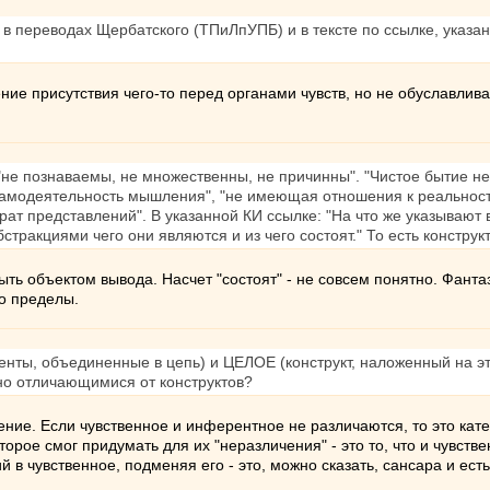
 в переводах Щербатского (ТПиЛпУПБ) и в тексте по ссылке, указан
ние присутствия чего-то перед органами чувств, но не обуславлива
- "не познаваемы, не множественны, не причинны". "Чистое бытие н
амодеятельность мышления", "не имеющая отношения к реальности 
трат представлений". В указанной КИ ссылке: "На что же указываю
стракциями чего они являются и из чего состоят." То есть конструкт
ыть объектом вывода. Насчет "состоят" - не совсем понятно. Фанта
го пределы.
нты, объединенные в цепь) и ЦЕЛОЕ (конструкт, наложенный на эту 
но отличающимися от конструктов?
ние. Если чувственное и инферентное не различаются, то это кат
рое смог придумать для их "неразличения" - это то, что и чувстве
 в чувственное, подменяя его - это, можно сказать, сансара и ест