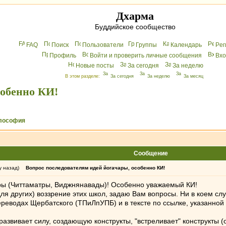
Дхарма
Буддийское сообщество
FAQ
Поиск
Пользователи
Группы
Календарь
Peг
Профиль
Войти и проверить личные сообщения
Вхo
Новые посты
За сегодня
За неделю
В этом разделе:
За сегодня
За неделю
За месяц
собенно КИ!
лософия
Сообщение
у назад)
Вопрос последователям идей йогачары, особенно КИ!
ы (Читтаматры, Виджнянавады)! Особенно уважаемый КИ!
 для других) воззрение этих школ, задаю Вам вопросы. Ни в коем сл
ереводах Щербатского (ТПиЛпУПБ) и в тексте по ссылке, указанной 
 развивает силу, создающую конструкты, "встреливает" конструкты 