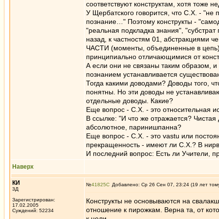
соответствуют конструктам, хотя тоже н
У Щербатского говорится, что С.Х. - "н
познание…" Поэтому конструкты - "само
"реальная подкладка знания", "субстрат
назад, к частностям 01, абстракциями чег
ЧАСТИ (моменты, объединенные в цепь) и
принципиально отличающимися от конст
А если они не связаны таким образом, 
познанием устанавливается существован
Тогда какими доводами? Доводы того, ч
понятны. Но эти доводы не устанавлива
отдельные доводы. Какие?
Еще вопрос - С.Х. - это относительная
В ссылке: "И что же отражается? Чистая д
абсолютное, паринишпанна?
Еще вопрос - С.Х. - это vastu или посто
прекращенность - имеют ли С.Х.? В нир
И последний вопрос: Есть ли Учители, 
Наверх
КИ
№
41825
Добавлено: Ср 26 Сен 07, 23:24 (19 лет том
3Д
Зарегистрирован:
Конструкты не основываются на свалакша
17.02.2005
отношение к пирожкам. Верна та, от кото
Суждений: 52234
к цели.