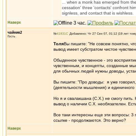
... when a monk has emerged from the 
cessation' three 'contacts' confront him
signless, and contact that is wishless.
Наверх
чайник2
№
41831
Добавлено: Чт 27 Сен 07, 01:12 (19 лет том
Гость
Толя
Вы пишите: "Не совсем понятно, что
вывод имеет субстратом чистое чувстве
Обыденное чувственное - это восприятие
чувственным, и концепты, созданные мыш
для обычных людей нужны доводы, уста
Вы пишите: "Про доводы: я уже говорил,
(деятельности мышления) и единичного (a 
Но я и свалакшана (С.Х.) не смогу пить. 
вывод о наличии С.Х. необязателен. Ест
Все таки интересны еще эти вопросы: 3
ссылке - продолжаются. Это верно?
Наверх