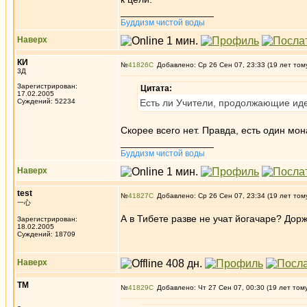
_________________
Буддизм чистой воды
Наверх
КИ
№
41826
Добавлено: Ср 26 Сен 07, 23:33 (19 лет том
3Д
Зарегистрирован:
Цитата:
17.02.2005
Суждений: 52234
Есть ли Учители, продолжающие идеи
Скорее всего нет. Правда, есть один м
_________________
Буддизм чистой воды
Наверх
test
№
41827
Добавлено: Ср 26 Сен 07, 23:34 (19 лет том
一心
А в Тибете разве не учат йогачаре? Дорж
Зарегистрирован:
18.02.2005
Суждений: 18709
Наверх
ТМ
№
41829
Добавлено: Чт 27 Сен 07, 00:30 (19 лет том