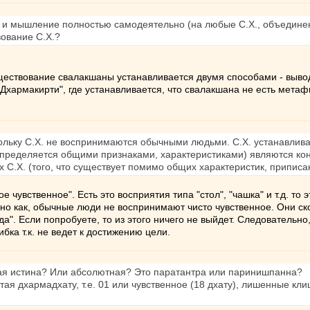
, и мышление полностью самодеятельно (на любые С.Х., объединен
ование С.Х.?
ществование свалакшаны устанавливается двумя способами - выводо
 Дхармакирти", где устанавливается, что свалакшана не есть метаф
ольку С.Х. не воспринимаются обычными людьми. С.Х. устанавлива
определяется общими признаками, характеристиками) являются кон
 С.Х. (того, что существует помимо общих характеристик, припис
е чувственное". Есть это восприятия типа "стол", "чашка" и т.д. то
тно как, обычные люди не воспринимают чисто чувственное. Они с
ода". Если попробуете, то из этого ничего не выйдет. Следователь
ошибка т.к. не ведет к достижению цели.
ьная истина? Или абсолютная? Это паратантра или паринишпанна?
тая дхармадхату, т.е. 01 или чувственное (18 дхату), лишенные клишт