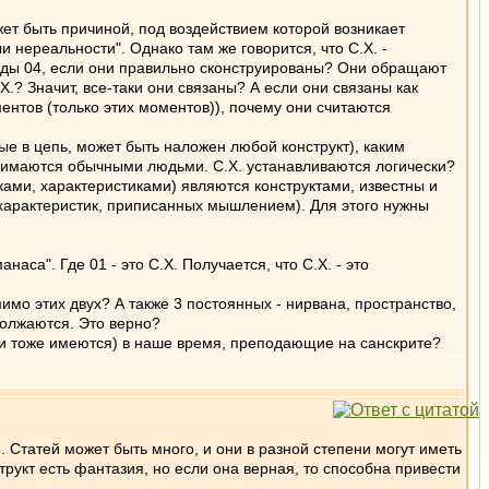
жет быть причиной, под воздействием которой возникает
нереальности". Однако там же говорится, что С.Х. -
ыводы 04, если они правильно сконструированы? Они обращают
.Х.? Значит, все-таки они связаны? А если они связаны как
ентов (только этих моментов)), почему они считаются
е в цепь, может быть наложен любой конструкт), каким
инимаются обычными людьми. С.Х. устанавливаются логически?
ами, характеристиками) являются конструктами, известны и
 характеристик, приписанных мышлением). Для этого нужны
аса". Где 01 - это С.Х. Получается, что С.Х. - это
мимо этих двух? А также 3 постоянных - нирвана, пространство,
должаются. Это верно?
деи тоже имеются) в наше время, преподающие на санскрите?
. Статей может быть много, и они в разной степени могут иметь
трукт есть фантазия, но если она верная, то способна привести