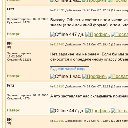
Fritz
№
41957
Добавлено: Пт 28 Сен 07, 12:39 (19 лет том
Зарегистрирован: 02.11.2006
Вывожу. Объект и состоит в том числе из
Суждений: 4470
знаем (в той или иной форме) о том, чт
Наверх
КИ
№
41974
Добавлено: Пт 28 Сен 07, 18:45 (19 лет том
3Д
Зарегистрирован:
Нет, заранее мы не знаем. Если бы мы з
17.02.2005
относится к определенному классу объек
Суждений: 52233
_________________
Буддизм чистой воды
Наверх
Fritz
№
41982
Добавлено: Пт 28 Сен 07, 22:13 (19 лет том
Зарегистрирован: 02.11.2006
А что заставляет нас складывать признак
Суждений: 4470
Наверх
КИ
№
41984
Добавлено: Пт 28 Сен 07, 22:49 (19 лет том
3Д