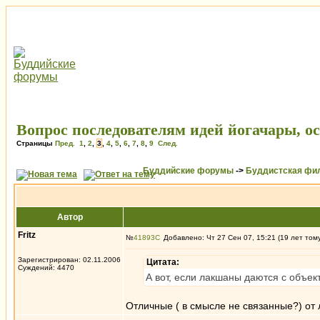
Вопрос последователям идей йогачары, о
Страницы
Пред.
1
,
2
,
3
,
4
,
5
,
6
,
7
,
8
,
9
След.
Буддийские форумы
->
Буддистская фи
Автор
Fritz
№
41893
Добавлено: Чт 27 Сен 07, 15:21 (19 лет том
Зарегистрирован: 02.11.2006
Цитата:
Суждений: 4470
А вот, если лакшаны даются с объек
Отличные ( в смысле не связанные?) от 