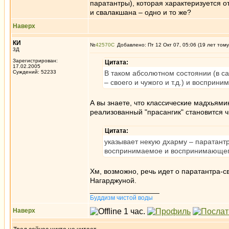
паратантры), которая характеризуется 
и свалакшана – одно и то же?
Наверх
КИ
№
42570
Добавлено: Пт 12 Окт 07, 05:06 (19 лет тому
3Д
Зарегистрирован:
Цитата:
17.02.2005
Суждений: 52233
В таком абсолютном состоянии (в са
– своего и чужого и т.д.) и восприн
А вы знаете, что классические мадхьями
реализованный "прасангик" становится 
Цитата:
указывает некую дхарму – паратантр
воспринимаемое и воспринимающег
Хм, возможно, речь идет о паратантра-св
Нагарджуной.
_________________
Буддизм чистой воды
Наверх