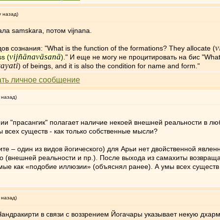
у назад)
ла samskara, потом vijnana.
v
в сознания: "What is the function of the formations? They allocate (
vijñānavāsanā
ss (
)
." И еще не могу не процитировать на бис "What i
ayati
) of beings, and it is also the condition for name and form."
 назад)
и "прасангик" полагает наличие некоей внешней реальности в люб
ы всех существ - как только собственные мысли?
те – один из видов йогического) для Арьи нет двойственной явле
ого (внешней реальности и пр.). После выхода из самахиты возвра
ые как «подобие иллюзии» (объяснял ранее). А умы всех существ
 назад)
андракирти в связи с воззрением Йогачары указывает некую дхарм