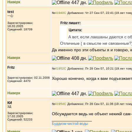
Наверх
test
№
41940
Добавлено: Чт 27 Сен 07, 22:41 (19 лет том
一心
Fritz пишет:
Зарегистрирован:
18.02.2005
Суждений: 18709
Цитата:
А вот, если лакшаны даются с о
Отличные ( в смысле не связанные?)
Да именно про эти объекты я и говорю,
Наверх
Fritz
№
41952
Добавлено: Пт 28 Сен 07, 10:21 (19 лет том
Зарегистрирован: 02.11.2006
Хорошо конечно, когда к вам подъезжает
Суждений: 4470
Наверх
КИ
№
41954
Добавлено: Пт 28 Сен 07, 11:36 (19 лет том
3Д
Зарегистрирован:
Обсуждается ведь не объект некикй сам-
17.02.2005
_________________
Суждений: 52233
Буддизм чистой воды
Наверх