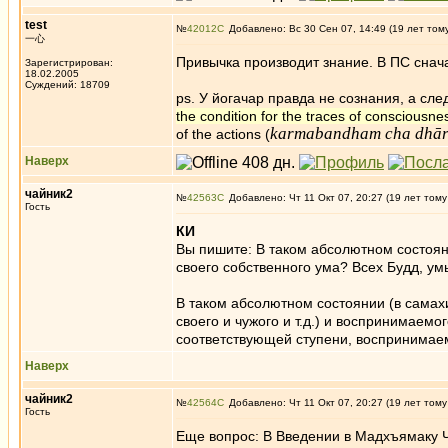
test
№
42012
Добавлено: Вс 30 Сен 07, 14:49 (19 лет том
一心
Привычка производит знание. В ПС снача
Зарегистрирован:
18.02.2005
Суждений: 18709
ps. У йогачар правда не сознания, а следо
the condition for the traces of consciousne
karmabandham cha dhār
of the actions (
Наверх
чайник2
№
42563
Добавлено: Чт 11 Окт 07, 20:27 (19 лет тому
Гость
КИ
Вы пишите: В таком абсолютном состояни
своего собственного ума? Всех Будд, ум
В таком абсолютном состоянии (в самахи
своего и чужого и т.д.) и воспринимаем
соответствующей ступени, воспринимаем
Наверх
чайник2
№
42564
Добавлено: Чт 11 Окт 07, 20:27 (19 лет тому
Гость
Еще вопрос: В Введении в Мадхъямаку Ч