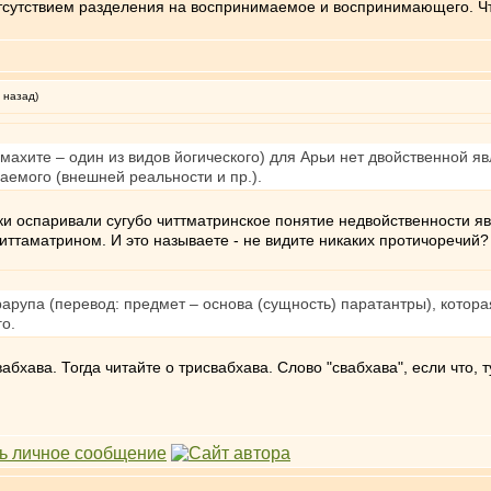
отсутствием разделения на воспринимаемое и воспринимающего. Ч
 назад)
махите – один из видов йогического) для Арьи нет двойственной 
имаемого (внешней реальности и пр.).
ки оспаривали сугубо читтматринское понятие недвойственности я
читтаматрином. И это называете - не видите никаких протичоречий
арупа (перевод: предмет – основа (сущность) паратантры), котора
о.
абхава. Тогда читайте о трисвабхава. Слово "свабхава", если что, 