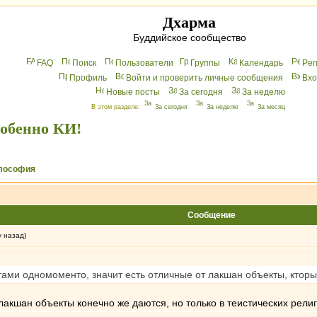
Дхарма
Буддийское сообщество
FAQ
Поиск
Пользователи
Группы
Календарь
Peг
Профиль
Войти и проверить личные сообщения
Вхo
Новые посты
За сегодня
За неделю
В этом разделе:
За сегодня
За неделю
За месяц
собенно КИ!
лософия
Сообщение
у назад)
тами одномоменто, значит есть отличные от лакшан объекты, кторые
лакшан объекты конечно же даются, но только в теистических религ