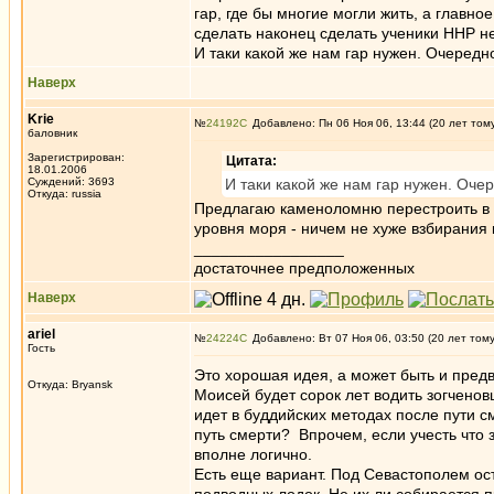
гар, где бы многие могли жить, а глав
сделать наконец сделать ученики ННР 
И таки какой же нам гар нужен. Очеред
Наверх
Krie
№
24192
Добавлено: Пн 06 Ноя 06, 13:44 (20 лет том
баловник
Зарегистрирован:
Цитата:
18.01.2006
Суждений: 3693
И таки какой же нам гар нужен. Оч
Откуда: russia
Предлагаю каменоломню перестроить в г
уровня моря - ничем не хуже взбирания 
_________________
достаточнее предположенных
Наверх
ariel
№
24224
Добавлено: Вт 07 Ноя 06, 03:50 (20 лет том
Гость
Это хорошая идея, а может быть и пред
Откуда: Bryansk
Моисей будет сорок лет водить зогченов
идет в буддийских методах после пути с
путь смерти? Впрочем, если учесть что 
вполне логично.
Есть еще вариант. Под Севастополем ос