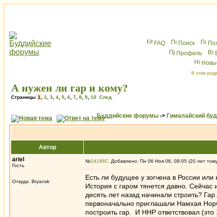
FAQ
Поиск
По
Профиль
Новы
В этом разд
А нужен ли гар и кому?
Страницы
1
,
2
,
3
,
4
,
5
,
6
,
7
,
8
,
9
,
10
След.
Буддийские форумы
->
Гималайский бу
Автор
ariel
№
24186
Добавлено: Пн 06 Ноя 06, 08:05 (20 лет том
Гость
Есть ли будущее у зогчена в России или 
Откуда: Bryansk
История с гаром тянется давно. Сейчас 
десять лет назад начинали строить? Гар.
первоначально приглашали Намхая Норб
построить гар. И ННР ответствовал (это 