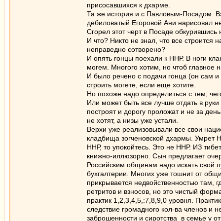
присосавшихся к дхарме.
Та же история и с Павловым-Посадом. В
дебиловатый Егоровой Ани нарисовал не
Сгорел этот черт в Посаде обкурившись 
И что? Никто не знал, что все строится н
неправедно сотворено?
И опять гонцы поехали к ННР. В ноги кл
могем. Многого хотим, но чтоб главное н
И было речено с подачи гонца (он сам и
строить могете, если еще хотите.
Но похоже надо определиться с тем, чег
Или может быть все лучше отдать в руки
построят и дорогу проложат и не за ден
не хотят, а низы уже устали.
Верхи уже реализовывали все свои наци
кладбища зогченовской дхармы. Умрет Н
ННР, то упокойтесь. Это не ННР. ИЗ тиб
книжно-иллюзорно. Сын предлагает оче
Российским общинам надо искать свой пу
бухгалтерии. Многих уже тошнит от общи
прикрывается недвойственностью там, гд
ретритов и взносов, но это чистый форм
практик 1,2,3,4,5,:7,8,9,0 уровня. Практ
следствие громадного кол-ва членов и 
заброшенности и сиротства в семье у о