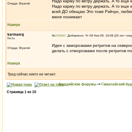
Надо карму по ветру держать. А то еще к
Откуда: Bryansk
Надо карму по ветру держать. А то еще к
всей ДО обещаю Это тоже Рэйчун, люби
меня понимает
Наверх
karmaorg
№
24394
Добавлено: Чт 09 Ноя 06, 19:08 (20 лет том
Гость
Идея с заморозками ретритов на северно
Откуда: Bryansk
делать с отморозками после ретритов по
Наверх
Тред сейчас никто не читает.
Буддийские форумы
->
Гималайский бу
Страница
1
из
10