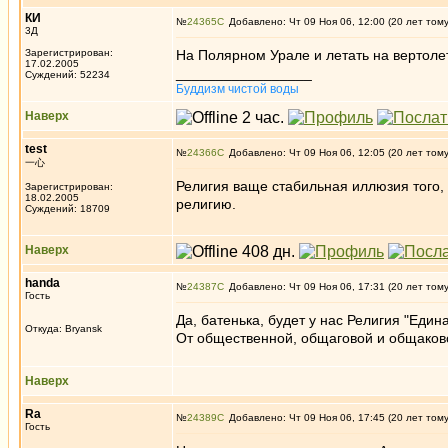
КИ
№
24365
Добавлено: Чт 09 Ноя 06, 12:00 (20 лет том
3Д
Зарегистрирован:
На Полярном Урале и летать на вертолет
17.02.2005
_________________
Суждений: 52234
Буддизм чистой воды
Наверх
test
№
24366
Добавлено: Чт 09 Ноя 06, 12:05 (20 лет том
一心
Религия ваще стабильная иллюзия того, 
Зарегистрирован:
18.02.2005
религию.
Суждений: 18709
Наверх
handa
№
24387
Добавлено: Чт 09 Ноя 06, 17:31 (20 лет том
Гость
Да, батенька, будет у нас Религия "Един
Откуда: Bryansk
От общественной, общаговой и общаково
Наверх
Ra
№
24389
Добавлено: Чт 09 Ноя 06, 17:45 (20 лет том
Гость