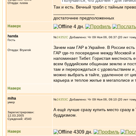
Получается, что дзогчен - для личн
Откуда: russia
Так и есть. Вечный трабл с тайным прев
_________________
достаточнее предположенных
Наверх
handa
№
24352
Добавлено: Чт 09 Ноя 06, 06:37 (20 лет том
Гость
Зачем нам ГАР в Украйне. В России есть
Откуда: Bryansk
ГАР где-то посередине между Москвой и
напоминает Тибет. Гористая местность е
всем буддийским общинам землю и постр
там и перерождаться с удовольствием и
можно выбрать в тайге, удаленное от ци
карьера и теплое жилье в мегаполисе и 
Наверх
miha
№
24353
Добавлено: Чт 09 Ноя 06, 09:10 (20 лет том
умер
А ещё лучше сразу купить место сразу в 
Зарегистрирован:
буддизмом.
12.03.2005
Суждений: 4540
Наверх