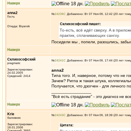
Наверх
anna2
№
24236
Добавлено: Вт 07 Ноя 06, 12:42 (20 лет том
Гость
Склихософский пишет:
Откуда: Bryansk
То-есть, всё идёт сверху. А в прило
практик, сплачивающих сангху.
Посидели мы , попели, разошлись, забыл
Наверх
Склихософский
№
24241
Добавлено: Вт 07 Ноя 06, 17:44 (20 лет том
pragmatic
Зарегистрирован:
anna2
24.02.2005
Типа того. И, наверное, потому что не го
Суждений: 2414
Зачем? Ригпа ж такая штука, коллегиал
Получается, что дзогчен - для личного 
_________________
"Всё есть страдание" - это диагноз не вс
Наверх
Krie
№
24243
Добавлено: Вт 07 Ноя 06, 18:39 (20 лет том
баловник
Зарегистрирован:
Цитата:
18.01.2006
Суждений: 3693