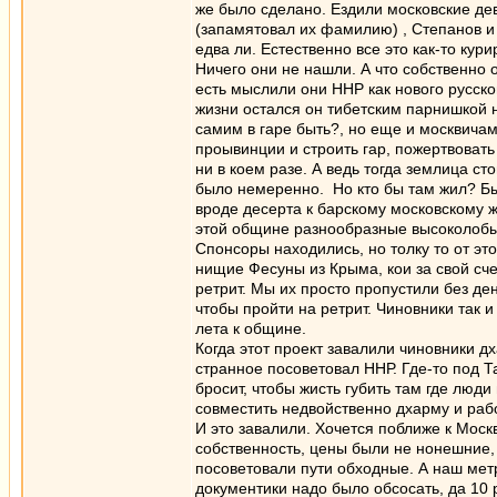
же было сделано. Ездили московские дев
(запамятовал их фамилию) , Степанов и
едва ли. Естественно все это как-то ку
Ничего они не нашли. А что собственно 
есть мыслили они ННР как нового русско
жизни остался он тибетским парнишкой н
самим в гаре быть?, но еще и москвичам
проывинции и строить гар, пожертвовать
ни в коем разе. А ведь тогда землица с
было немеренно. Но кто бы там жил? Бы
вроде десерта к барскому московскому ж
этой общине разнообразные высоколобые
Спонсоры находились, но толку то от э
нищие Фесуны из Крыма, кои за свой счет
ретрит. Мы их просто пропустили без де
чтобы пройти на ретрит. Чиновники так 
лета к общине.
Когда этот проект завалили чиновники дх
странное посоветовал ННР. Где-то под Т
бросит, чтобы жисть губить там где люди 
совместить недвойственно дхарму и рабо
И это завалили. Хочется поближе к Москв
собственность, цены были не нонешние
посоветовали пути обходные. А наш метр
документики надо было обсосать, да 10